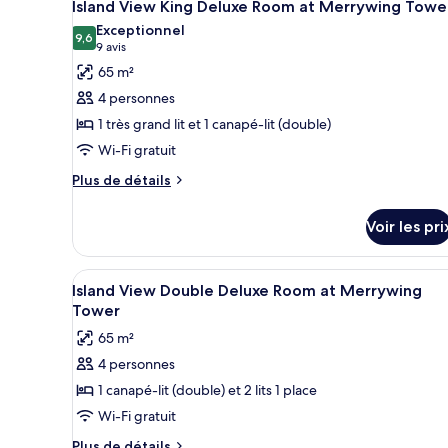
6
Island View King Deluxe Room at Merrywing Towe
Merrywing
toutes
Deluxe
Exceptionnel
Beach
Suite
les
9,6
9,6 sur 10
(9 avis)
9 avis
at
photos
Merrywing
65 m²
pour
Beach
4 personnes
ce
1 très grand lit et 1 canapé-lit (double)
type
Wi-Fi gratuit
de
chambre :
Plus
Plus de détails
de
Island
détails
View
Voir les pri
sur
King
le
Deluxe
type
Afficher
Une chambre d’hôtel moderne av
7
de
Island View Double Deluxe Room at Merrywing
Room
toutes
chambre
Tower
at
Island
les
Merrywing
65 m²
View
photos
King
Tower
4 personnes
pour
Deluxe
1 canapé-lit (double) et 2 lits 1 place
ce
Room
at
type
Wi-Fi gratuit
Merrywing
de
Plus
Plus de détails