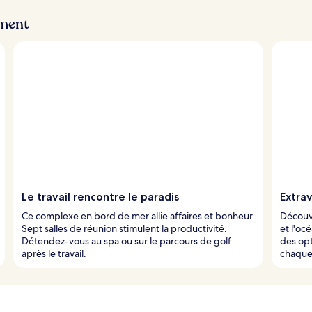
ement
Le travail rencontre le paradis
Extra
Ce complexe en bord de mer allie affaires et bonheur.
Découvr
Sept salles de réunion stimulent la productivité.
et l'oc
Détendez-vous au spa ou sur le parcours de golf
des opt
après le travail.
chaque