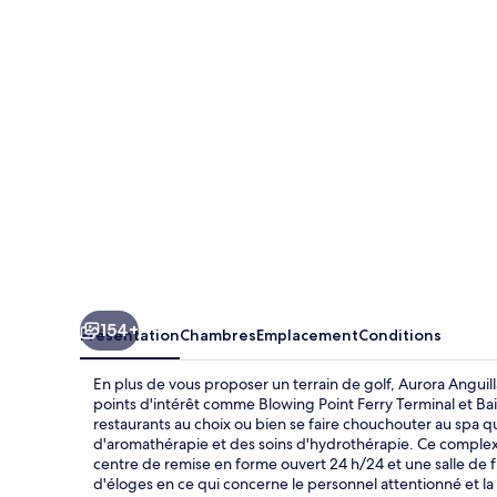
Resort
&
Golf
Club
154+
Présentation
Chambres
Emplacement
Conditions
En plus de vous proposer un terrain de golf, Aurora Anguil
points d'intérêt comme Blowing Point Ferry Terminal et Bai
restaurants au choix ou bien se faire chouchouter au spa 
d'aromathérapie et des soins d'hydrothérapie. Ce complexe 
centre de remise en forme ouvert 24 h/24 et une salle de f
d'éloges en ce qui concerne le personnel attentionné et la 