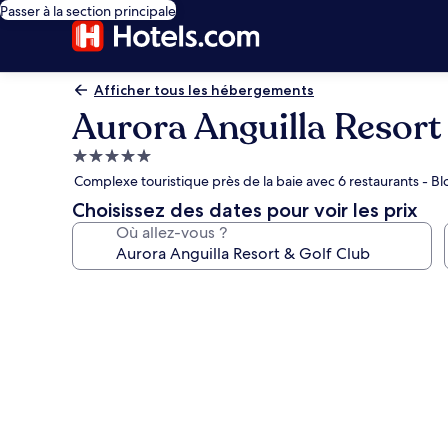
Passer à la section principale
Afficher tous les hébergements
Aurora Anguilla Resort
Hébergement
5.0 étoiles
Complexe touristique près de la baie avec 6 restaurants - Bl
Choisissez des dates pour voir les prix
Où allez-vous ?
Galerie
photos
de
l’hébergement
Aurora
Anguilla