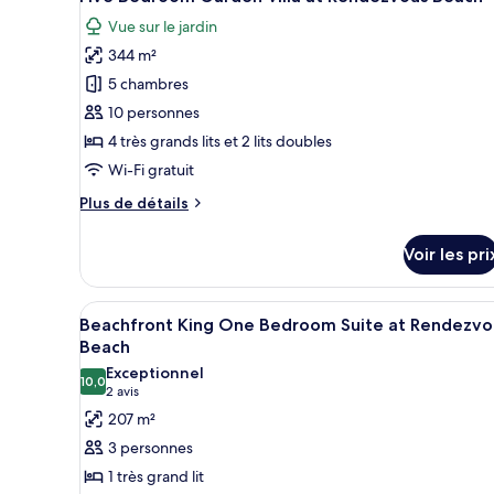
toutes
Oceanfront
Double
Vue sur le jardin
Junior
les
Suite
344 m²
photos
Double
pour
5 chambres
ce
10 personnes
type
4 très grands lits et 2 lits doubles
de
Wi-Fi gratuit
chambre :
Plus
Plus de détails
Five
de
Bedroom
détails
Voir les pri
Garden
sur
le
Villa
type
Afficher
Une chambre d’hôtel dotée d’un 
at
7
de
Beachfront King One Bedroom Suite at Rendezvo
toutes
Rendezvous
chambre
Beach
Five
les
Beach
Exceptionnel
Bedroom
10,0
photos
10,0 sur 10
(2 avis)
2 avis
Garden
pour
207 m²
Villa
ce
at
3 personnes
Rendezvous
type
1 très grand lit
Beach
de