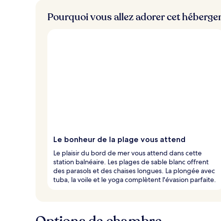
m
Pourquoi vous allez adorer cet héberg
i
e
u
x
n
o
t
é
s
p
a
r
Le bonheur de la plage vous attend
l
Le plaisir du bord de mer vous attend dans cette
e
station balnéaire. Les plages de sable blanc offrent
s
des parasols et des chaises longues. La plongée avec
tuba, la voile et le yoga complètent l'évasion parfaite.
v
o
y
a