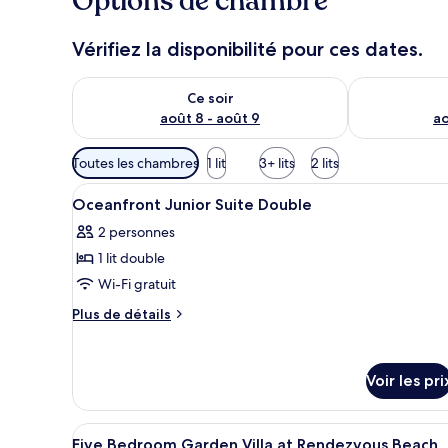
Options de chambre
g
e
u
Vérifiez la disponibilité pour ces dates.
r
s
Vérifier la disponibilité pour ce soir août 8 - août 9
Vérifier la di
Ce soir
août 8 - août 9
ao
Filtres
Toutes les chambres
1 lit
3+ lits
2 lits
disponibles
Afficher
Une chambre d’hôtel avec un li
pour
7
Oceanfront Junior Suite Double
toutes
les
2 personnes
les
chambres
1 lit double
photos
pour
Wi-Fi gratuit
ce
Plus
Plus de détails
type
de
détails
de
sur
chambre :
Voir les pri
le
Oceanfront
type
Junior
de
Afficher
Une chambre d’hôtel moderne av
chambre
13
Suite
Five Bedroom Garden Villa at Rendezvous Beach