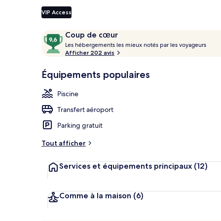
VIP Access
Parc aquatiq
Avis
9,6
Coup de cœur
voyageurs
L
sur
Les hébergements les mieux notés par les voyageurs
e
Afficher 202 avis
10,
s
Coup
Équipements populaires
de
h
cœur
é
Piscine
b
e
Transfert aéroport
r
g
Parking gratuit
e
m
Tout afficher
e
n
Services et équipements principaux
(12)
t
s
l
Comme à la maison
(6)
e
s