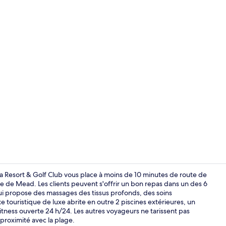
Vidéo du cr
la Resort & Golf Club vous place à moins de 10 minutes de route de
e de Mead. Les clients peuvent s'offrir un bon repas dans un des 6
qui propose des massages des tissus profonds, des soins
Oceanfront 
touristique de luxe abrite en outre 2 piscines extérieures, un
itness ouverte 24 h/24. Les autres voyageurs ne tarissent pas
proximité avec la plage.