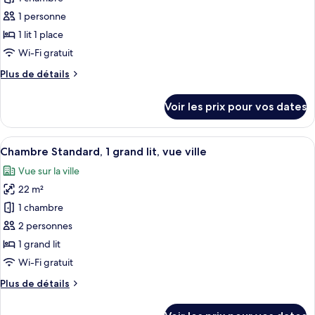
lits
ce
une
1 personne
place,
type
1 lit 1 place
vue
de
Wi-Fi gratuit
ville
chambre :
Plus
Plus de détails
Chambre
de
Standard,
détails
Voir les prix pour vos dates
1
sur
le
lit
type
Afficher
Une chambre d’hôtel avec un grand lit,
une
6
de
Chambre Standard, 1 grand lit, vue ville
toutes
place,
chambre
Vue sur la ville
Chambre
les
fumeurs
Standard,
22 m²
photos
1
pour
1 chambre
lit
ce
une
2 personnes
place,
type
1 grand lit
fumeurs
de
Wi-Fi gratuit
chambre :
Plus
Plus de détails
Chambre
de
Standard,
détails