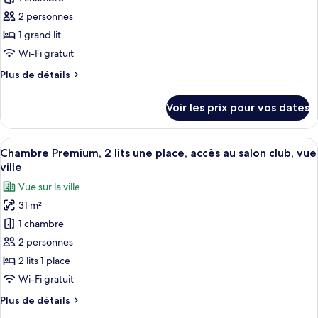
très
ce
grand
2 personnes
lit,
type
1 grand lit
fumeurs,
de
Wi-Fi gratuit
vue
chambre :
ville
Plus
Plus de détails
Chambre
de
Standard,
détails
Voir les prix pour vos dates
1
sur
le
grand
type
Afficher
Une chambre d’hôtel avec deux lits, un
lit,
11
de
Chambre Premium, 2 lits une place, accès au salon club, vue
toutes
fumeurs,
chambre
ville
Chambre
les
vue
Vue sur la ville
Standard,
photos
ville
1
31 m²
pour
grand
1 chambre
ce
lit,
fumeurs,
type
2 personnes
vue
de
2 lits 1 place
ville
chambre :
Wi-Fi gratuit
Chambre
Plus
Plus de détails
Premium,
de