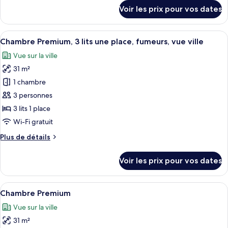
Premium,
détails
Voir les prix pour vos dates
3
sur
le
lits
type
Afficher
Une zone urbaine densément peuplée,
une
12
de
Chambre Premium, 3 lits une place, fumeurs, vue ville
toutes
place,
chambre
Vue sur la ville
Chambre
les
vue
Premium,
31 m²
photos
ville
3
pour
1 chambre
lits
ce
une
3 personnes
place,
type
3 lits 1 place
vue
de
Wi-Fi gratuit
ville
chambre :
Plus
Plus de détails
Chambre
de
Premium,
détails
Voir les prix pour vos dates
3
sur
le
lits
type
Afficher
Une chambre d’hôtel avec un grand lit,
une
6
de
Chambre Premium
toutes
place,
chambre
Vue sur la ville
Chambre
les
fumeurs,
Premium,
31 m²
photos
vue
3