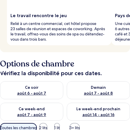
Le travail rencontre le jeu
Pays de
Relié à un centre commercial, cet hôtel propose
Une cuis
23 salles de réunion et espaces de coworking. Après
6 autres
le travail, offrez-vous des soins de spa ou détendez-
café et 
vous dans trois bars.
déjeune
Options de chambre
Vérifiez la disponibilité pour ces dates.
Vérifier la disponibilité pour ce soir août 6 - août 7
Vérifier la disponibilité pour 
Ce soir
Demain
août 6 - août 7
août 7 - août 8
Vérifier la disponibilité pour ce week-end août 7 - août 9
Vérifier la disponibilité pour 
Ce week-end
Le week-end prochain
août 7 - août 9
août 14 - août 16
Filtres
Toutes les chambres
2 lits
1 lit
3+ lits