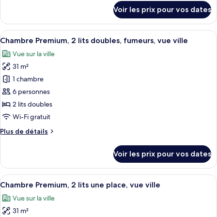
Premium,
détails
Voir les prix pour vos dates
plusieurs
sur
le
lits,
type
Afficher
Une zone urbaine densément peuplée,
vue
9
de
Chambre Premium, 2 lits doubles, fumeurs, vue ville
toutes
ville
chambre
Vue sur la ville
Chambre
les
Premium,
31 m²
photos
plusieurs
pour
1 chambre
lits,
ce
vue
6 personnes
ville
type
2 lits doubles
de
Wi-Fi gratuit
chambre :
Plus
Plus de détails
Chambre
de
Premium,
détails
Voir les prix pour vos dates
2
sur
le
lits
type
Afficher
Coffres-forts dans les chambres, bure
doubles,
13
de
Chambre Premium, 2 lits une place, vue ville
toutes
fumeurs,
chambre
Vue sur la ville
Chambre
les
vue
Premium,
31 m²
photos
ville