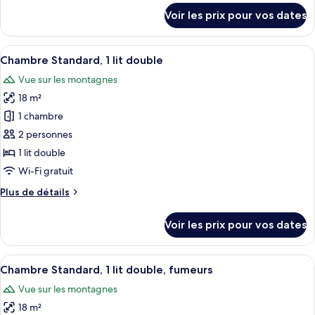
2
détails
Voir les prix pour vos dates
sur
lits
le
une
type
Afficher
Une chambre d’hôtel comprenant un lit
place,
10
de
Chambre Standard, 1 lit double
toutes
accès
chambre
Vue sur les montagnes
Chambre
les
au
Premium,
18 m²
photos
salon
2
pour
1 chambre
club,
lits
ce
une
vue
2 personnes
place,
type
ville
1 lit double
accès
de
Wi-Fi gratuit
au
chambre :
salon
Plus
Plus de détails
Chambre
club,
de
vue
Standard,
détails
ville
Voir les prix pour vos dates
1
sur
le
lit
type
Afficher
Une chambre d’hôtel comprenant un lit
double
10
de
Chambre Standard, 1 lit double, fumeurs
toutes
chambre
Vue sur les montagnes
Chambre
les
Standard,
18 m²
photos