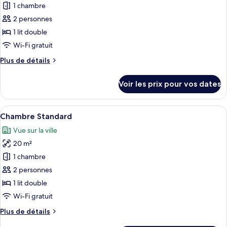
pour
ville
1 chambre
lits
ce
une
2 personnes
place,
type
1 lit double
fumeurs,
de
Wi-Fi gratuit
vue
chambre :
ville
Plus
Plus de détails
Chambre
de
Premium
détails
Voir les prix pour vos dates
sur
le
type
Afficher
Une chambre d’hôtel comprenant un lit
12
de
Chambre Standard
toutes
chambre
Vue sur la ville
Chambre
les
Premium
20 m²
photos
pour
1 chambre
ce
2 personnes
type
1 lit double
de
Wi-Fi gratuit
chambre :
Plus
Plus de détails
Chambre
de