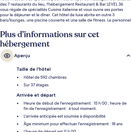
des 7 restaurants du lieu, l'hébergement Restaurant & Bar LEVEL 36
vous régale de spécialités Cuisine italienne et vous ouvre ses portes
pour le déjeuner et le dîner. Cet hôtel de luxe abrite en outre 3
bars/lounges, une piscine couverte et une salle de fitness. Le personnel
attentionné et la présentation générale remportent un vif succès auprès
des autres voyageurs. L'hébergement se situe à une courte distance à
Plus d’informations sur cet
pied des transports publics. Station Shinkobe se trouve à 5 min à peine.
hébergement
Aperçu
Taille de l'hôtel
Hôtel de 592 chambres
Sur 37 étages
Arrivée et départ
Heure de début de l'enregistrement : 15 h 00 ; heure de
fin de l'enregistrement : à tout moment.
L'arrivée anticipée est soumise à disponibilité
Âge minimum pour effectuer l'enregistrement : 18 ans
L'heure de départ est 11 h 00