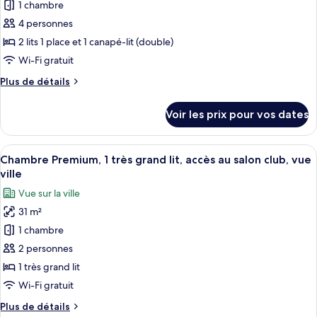
pour
1 chambre
club,
lits
ce
doubles,
4 personnes
vue
accès
type
ville
2 lits 1 place et 1 canapé-lit (double)
au
de
Wi-Fi gratuit
salon
chambre :
club,
Plus
Plus de détails
Chambre
vue
de
ville
Premium,
détails
Voir les prix pour vos dates
plusieurs
sur
le
lits,
type
Afficher
Une chambre d’hôtel avec un grand lit,
fumeurs,
21
de
Chambre Premium, 1 très grand lit, accès au salon club, vue
toutes
vue
chambre
ville
Chambre
les
ville
Vue sur la ville
Premium,
photos
plusieurs
31 m²
pour
lits,
1 chambre
ce
fumeurs,
vue
type
2 personnes
ville
de
1 très grand lit
chambre :
Wi-Fi gratuit
Chambre
Plus
Plus de détails
Premium,