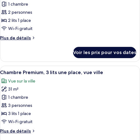
2
pour
1 chambre
lits
ce
doubles,
2 personnes
fumeurs,
type
2 lits 1 place
vue
de
Wi-Fi gratuit
ville
chambre :
Plus
Plus de détails
Chambre
de
Premium,
détails
Voir les prix pour vos dates
2
sur
le
lits
type
Afficher
Une zone urbaine densément peuplée,
une
6
de
Chambre Premium, 3 lits une place, vue ville
toutes
place,
chambre
Vue sur la ville
Chambre
les
vue
Premium,
31 m²
photos
ville
2
pour
1 chambre
lits
ce
une
3 personnes
place,
type
3 lits 1 place
vue
de
Wi-Fi gratuit
ville
chambre :
Plus
Plus de détails
Chambre
de