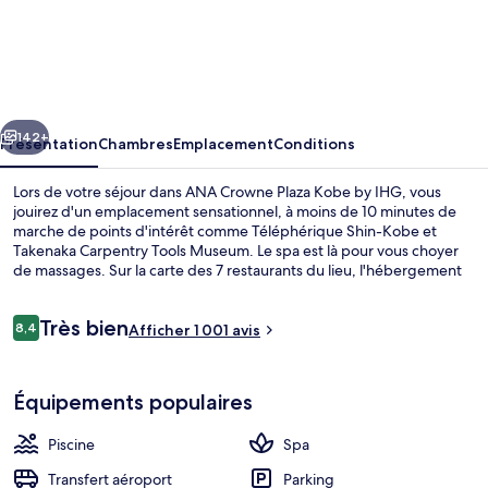
ANA
Crowne
Plaza
Kobe
cédent
Suivant
by
142+
Présentation
Chambres
Emplacement
Conditions
IHG
Lors de votre séjour dans ANA Crowne Plaza Kobe by IHG, vous
jouirez d'un emplacement sensationnel, à moins de 10 minutes de
marche de points d'intérêt comme Téléphérique Shin-Kobe et
Takenaka Carpentry Tools Museum. Le spa est là pour vous choyer
de massages. Sur la carte des 7 restaurants du lieu, l'hébergement
Restaurant & Bar LEVEL 36 vous régale de spécialités Cuisine
italienne et vous ouvre ses portes pour le déjeuner et le dîner. Cet
Avis
Très bien
hôtel de luxe abrite en outre 3 bars/lounges, une piscine couverte
8,4
Afficher 1 001 avis
8,4 sur 10
voyageurs
et une salle de fitness. Le personnel attentionné et la présentation
générale remportent un vif succès auprès des autres voyageurs.
7 restaurants servant le petit déjeuner,
L'hébergement se situe à une courte distance à pied des transports
Équipements populaires
publics. Station Shinkobe se trouve à 5 min à peine.
Piscine
Spa
Transfert aéroport
Parking