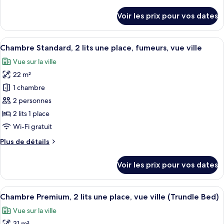
de
1
détails
Voir les prix pour vos dates
sur
très
le
grand
type
Afficher
Une chambre d’hôtel avec deux lits, un
lit,
5
de
Chambre Standard, 2 lits une place, fumeurs, vue ville
toutes
accès
chambre
Vue sur la ville
Chambre
les
au
Premium,
22 m²
photos
salon
1
pour
1 chambre
club,
très
ce
grand
vue
2 personnes
lit,
type
ville
2 lits 1 place
accès
de
Wi-Fi gratuit
au
chambre :
salon
Plus
Plus de détails
Chambre
club,
de
vue
Standard,
détails
ville
Voir les prix pour vos dates
2
sur
le
lits
type
Afficher
Une zone urbaine densément peuplée,
une
9
de
Chambre Premium, 2 lits une place, vue ville (Trundle Bed)
toutes
place,
chambre
Vue sur la ville
Chambre
les
fumeurs,
Standard,
31 m²