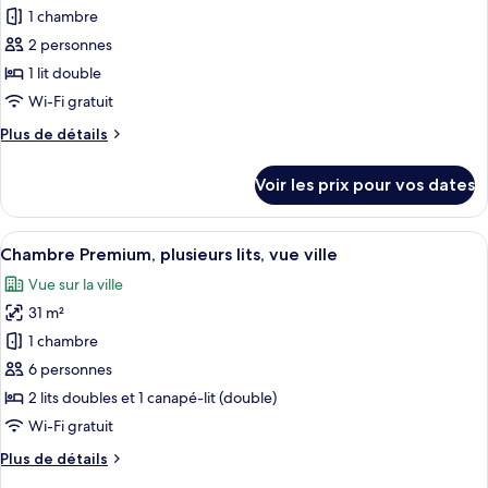
1
pour
1 chambre
lit
ce
double
2 personnes
type
1 lit double
de
Wi-Fi gratuit
chambre :
Plus
Plus de détails
Chambre
de
Standard,
détails
Voir les prix pour vos dates
1
sur
le
lit
type
Afficher
Une zone urbaine densément peuplée,
double,
7
de
Chambre Premium, plusieurs lits, vue ville
toutes
fumeurs
chambre
Vue sur la ville
Chambre
les
Standard,
31 m²
photos
1
pour
1 chambre
lit
ce
double,
6 personnes
fumeurs
type
2 lits doubles et 1 canapé-lit (double)
de
Wi-Fi gratuit
chambre :
Plus
Plus de détails
Chambre
de