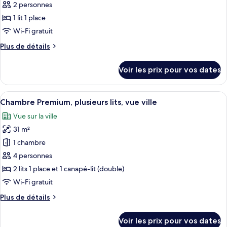
ce
une
ville
2 personnes
place,
type
1 lit 1 place
fumeurs,
de
Wi-Fi gratuit
vue
chambre :
ville
Plus
Plus de détails
Suite,
de
1
détails
Voir les prix pour vos dates
chambre
sur
le
(Top
type
Afficher
Une zone urbaine densément peuplée,
Floor)
7
de
Chambre Premium, plusieurs lits, vue ville
toutes
chambre
Vue sur la ville
Suite,
les
1
31 m²
photos
chambre
pour
1 chambre
(Top
ce
Floor)
4 personnes
type
2 lits 1 place et 1 canapé-lit (double)
de
Wi-Fi gratuit
chambre :
Plus
Plus de détails
Chambre
de
Premium,
détails
Voir les prix pour vos dates
plusieurs
sur