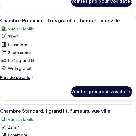
Voir les prix pour vos dates
sur
Standard,
le
1
type
Afficher
Une chambre d’hôtel avec un grand lit
lit
7
de
Chambre Premium, 1 très grand lit, fumeurs, vue ville
toutes
une
chambre
Vue sur la ville
Chambre
les
place
Standard,
31 m²
photos
1
pour
1 chambre
lit
ce
une
2 personnes
place
type
1 très grand lit
de
Wi-Fi gratuit
chambre :
Plus
Plus de détails
Chambre
de
Premium,
détails
Voir les prix pour vos dates
1
sur
le
très
type
Afficher
Une chambre d’hôtel avec un grand lit,
grand
5
de
Chambre Standard, 1 grand lit, fumeurs, vue ville
toutes
lit,
chambre
Vue sur la ville
Chambre
les
fumeurs,
Premium,
22 m²
photos
vue
1
pour
ville
1 chambre