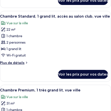
Voir les prix pour vos dates
1
sur
le
grand
type
Afficher
Chambre Standard, 1 grand lit, accès au
lit,
17
de
Chambre Standard, 1 grand lit, accès au salon club, vue ville
toutes
vue
chambre
Vue sur la ville
Chambre
les
ville
Standard,
22 m²
photos
1
pour
1 chambre
grand
ce
lit,
2 personnes
vue
type
1 grand lit
ville
de
Wi-Fi gratuit
chambre :
Plus
Plus de détails
Chambre
de
Standard,
détails
Voir les prix pour vos dates
1
sur
le
grand
type
Afficher
Une chambre d’hôtel avec un grand lit
lit,
7
de
Chambre Premium, 1 très grand lit, vue ville
toutes
accès
chambre
Vue sur la ville
Chambre
les
au
Standard,
31 m²
photos
salon
1
pour
club,
1 chambre