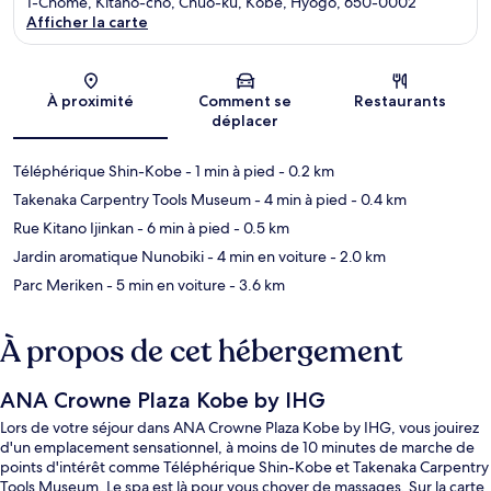
1-Chome, Kitano-cho, Chuo-ku, Kobe, Hyogo, 650-0002
Afficher la carte
Carte
À proximité
Comment se
Restaurants
déplacer
Téléphérique Shin-Kobe
- 1 min à pied
- 0.2 km
Takenaka Carpentry Tools Museum
- 4 min à pied
- 0.4 km
Rue Kitano Ijinkan
- 6 min à pied
- 0.5 km
Jardin aromatique Nunobiki
- 4 min en voiture
- 2.0 km
Parc Meriken
- 5 min en voiture
- 3.6 km
À propos de cet hébergement
ANA Crowne Plaza Kobe by IHG
Lors de votre séjour dans ANA Crowne Plaza Kobe by IHG, vous jouirez
d'un emplacement sensationnel, à moins de 10 minutes de marche de
points d'intérêt comme Téléphérique Shin-Kobe et Takenaka Carpentry
Tools Museum. Le spa est là pour vous choyer de massages. Sur la carte