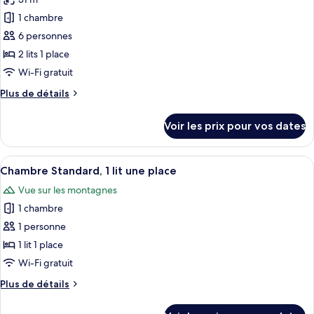
photos
vue
2
pour
ville
1 chambre
lits
ce
une
6 personnes
place,
type
2 lits 1 place
fumeurs,
de
Wi-Fi gratuit
vue
chambre :
ville
Plus
Plus de détails
Chambre
de
Premium,
détails
Voir les prix pour vos dates
2
sur
le
lits
type
Afficher
Une chambre d’hôtel comprenant un lit
une
13
de
Chambre Standard, 1 lit une place
toutes
place,
chambre
Vue sur les montagnes
Chambre
les
vue
Premium,
1 chambre
photos
ville
2
pour
(Trundle
1 personne
lits
ce
Bed)
une
1 lit 1 place
place,
type
Wi-Fi gratuit
vue
de
ville
Plus
Plus de détails
chambre :
(Trundle
de
Chambre
Bed)
détails