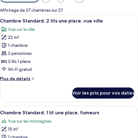
disponibles
pour
Affichage de 27 chambres sur 27
les
Afficher
Une chambre d’hôtel avec un grand lit,
6
Chambre Standard, 2 lits une place, vue ville
chambres
toutes
Vue sur la ville
les
22 m²
photos
pour
1 chambre
ce
2 personnes
type
2 lits 1 place
de
Wi-Fi gratuit
chambre :
Plus
Plus de détails
Chambre
de
Standard,
détails
Voir les prix pour vos dates
2
sur
le
lits
type
Afficher
Une chambre d’hôtel comprenant un lit
une
11
de
Chambre Standard, 1 lit une place, fumeurs
toutes
place,
chambre
Vue sur les montagnes
Chambre
les
vue
Standard,
15 m²
photos
ville
2
pour
1 chambre