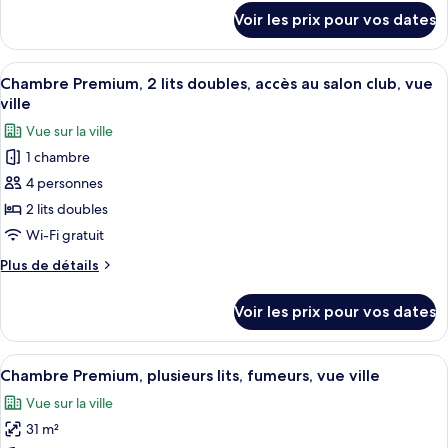
2
détails
Voir les prix pour vos dates
sur
lits
le
une
type
Afficher
Une chambre d’hôtel avec un grand lit, 
place,
9
de
Chambre Premium, 2 lits doubles, accès au salon club, vue
toutes
fumeurs,
chambre
ville
Chambre
les
vue
Vue sur la ville
Premium,
photos
ville
2
1 chambre
pour
(Trundle)
lits
4 personnes
ce
une
place,
type
2 lits doubles
fumeurs,
de
Wi-Fi gratuit
vue
chambre :
ville
Plus
Plus de détails
Chambre
(Trundle)
de
Premium,
détails
Voir les prix pour vos dates
sur
2
le
lits
type
Afficher
Une zone urbaine densément peuplée,
doubles,
15
de
Chambre Premium, plusieurs lits, fumeurs, vue ville
toutes
chambre
accès
Vue sur la ville
Chambre
les
au
Premium,
31 m²
photos
salon
2