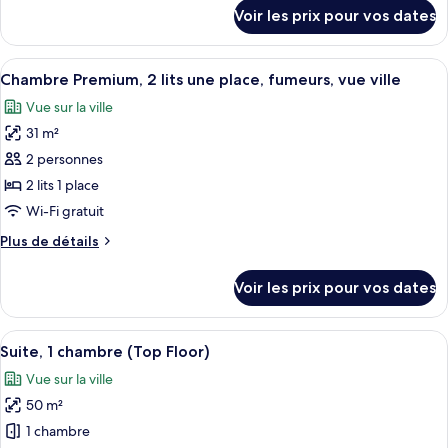
Standard
détails
Voir les prix pour vos dates
sur
le
type
Afficher
Coffres-forts dans les chambres, bure
12
de
Chambre Premium, 2 lits une place, fumeurs, vue ville
toutes
chambre
Vue sur la ville
Chambre
les
Standard
31 m²
photos
pour
2 personnes
ce
2 lits 1 place
type
Wi-Fi gratuit
de
Plus
Plus de détails
chambre :
de
Chambre
détails
Voir les prix pour vos dates
sur
Premium,
le
2
type
Afficher
Une chambre d’hôtel avec deux lits, un
lits
22
de
Suite, 1 chambre (Top Floor)
toutes
une
chambre
Vue sur la ville
Chambre
les
place,
Premium,
50 m²
photos
fumeurs,
2
pour
1 chambre
vue
lits