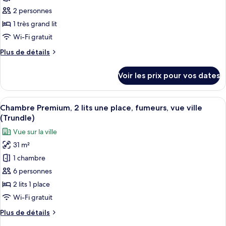
grand
ce
vue
lit,
2 personnes
accès
type
ville
1 très grand lit
au
de
Wi-Fi gratuit
salon
chambre :
club,
Plus
Plus de détails
Chambre
vue
de
ville
Premium,
détails
Voir les prix pour vos dates
1
sur
le
très
type
Afficher
Une zone urbaine densément peuplée,
grand
10
de
Chambre Premium, 2 lits une place, fumeurs, vue ville
toutes
lit,
chambre
(Trundle)
Chambre
les
vue
Vue sur la ville
Premium,
photos
ville
1
31 m²
pour
très
1 chambre
ce
grand
lit,
type
6 personnes
vue
de
2 lits 1 place
ville
chambre :
Wi-Fi gratuit
Chambre
Plus
Plus de détails
Premium,
de