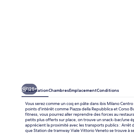
Centro
125+
Présentation
Chambres
Emplacement
Conditions
Vous serez comme un coq en pâte dans ibis Milano Centro
points d'intérêt comme Piazza della Repubblica et Corso B
fitness, vous pourrez aller reprendre des forces au resta
petits plus offerts sur place, on trouve un snack-bar/une é
apprécient la proximité avec les transports publics : Arrêt
que Station de tramway Viale Vittorio Veneto se trouve à 