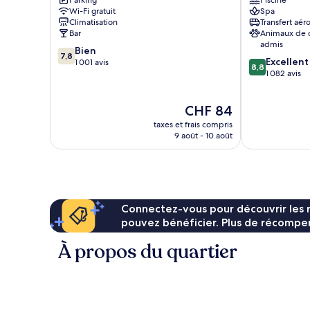
Parking
Piscine
Centro
Milano
Wi-Fi gratuit
Spa
Gare
Gare
Climatisation
Transfert aér
de
de
Bar
Animaux de
Milan-
Milan-
admis
7.8
Bien
Centrale
Centrale
7,8
8.8
Excellent
sur
1 001 avis
8,8
sur
1 082 avis
10,
10,
Bien,
Excellent,
1 001 avis
Le
CHF 84
1 082 avis
nouveau
taxes et frais compris
prix
9 août - 10 août
est
de
CHF 84
Connectez-vous pour découvrir les 
pouvez bénéficier. Plus de récompen
À propos du quartier