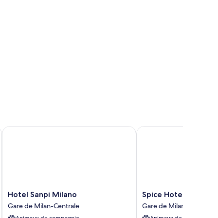
Hotel Sanpi Milano
Spice Hotel Milano
Hotel
Spice
Hotel Sanpi Milano
Spice Hotel Milano
Sanpi
Hotel
Gare de Milan-Centrale
Gare de Milan-Centrale
Milano
Milano