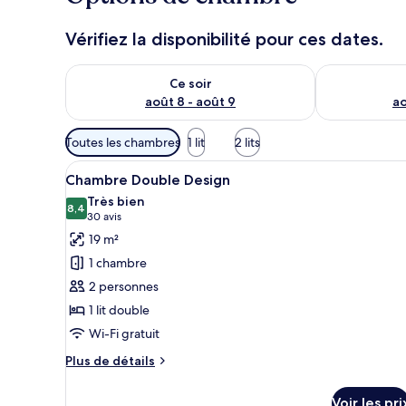
Vérifiez la disponibilité pour ces dates.
Vérifier la disponibilité pour ce soir août 8 - août 9
Vérifier la di
Ce soir
août 8 - août 9
ao
Filtres
Toutes les chambres
1 lit
2 lits
disponibles
Afficher
Chambre Double Design
pour
7
Chambre Double Design
toutes
les
Très bien
les
8,4
chambres
8,4 sur 10
(30 avis)
30 avis
photos
19 m²
pour
1 chambre
ce
2 personnes
type
1 lit double
de
Wi-Fi gratuit
chambre :
Chambre
Plus
Plus de détails
Double
de
détails
Design
Voir les pri