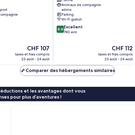
Piscine
Vigentino
Animaux de compagnie
oport
admis
 compagnie
Parking
Wi-Fi gratuit
8.8
Excellent
8,8
sur
740 avis
10,
Excellent,
Le
Le
CHF 107
CHF 112
740 avis
nouveau
nouveau
taxes et frais compris
taxes et frais compris
prix
prix
23 août - 24 août
23 août - 24 août
est
est
de
de
Comparer des hébergements similaires
CHF 107
CHF 112
réductions et les avantages dont vous
ses pour plus d’aventures !