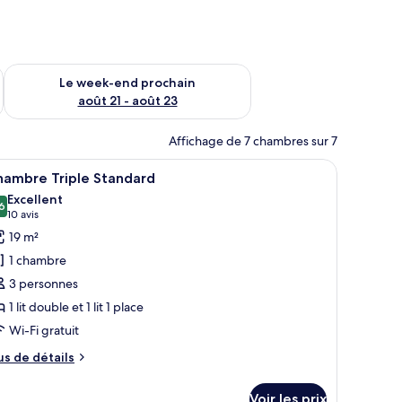
-end août 14 - août 16
Vérifier la disponibilité pour le week-end prochain août 21 - 
Le week-end prochain
août 21 - août 23
Affichage de 7 chambres sur 7
ureau doté d’une machine à café, une chaise, une fenêtre et un tableau au m
fficher
Une chambre d’hôtel avec un bureau, deux lits,
7
hambre Triple Standard
outes
Excellent
s
6
8,6 sur 10
(10 avis)
10 avis
hotos
19 m²
our
1 chambre
e
3 personnes
ype
1 lit double et 1 lit 1 place
e
Wi-Fi gratuit
hambre :
hambre
us
us de détails
riple
e
tails
tandard
Voir les prix