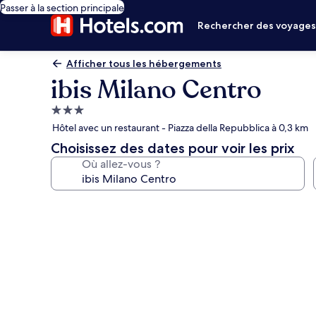
Passer à la section principale
Rechercher des voyage
Afficher tous les hébergements
ibis Milano Centro
Hébergement
3.0 étoiles
Hôtel avec un restaurant - Piazza della Repubblica à 0,3 km
Choisissez des dates pour voir les prix
Où allez-vous ?
Galerie
photos
de
l’hébergement
ibis
Milano