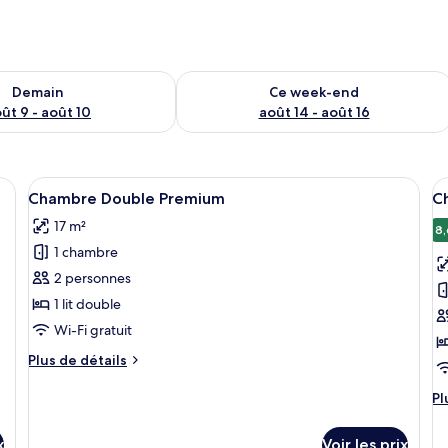
sponibilité pour demain août 9 - août 10
Vérifier la disponibilité pour ce week
Demain
Ce week-end
ût 9 - août 10
août 14 - août 16
Afficher
Une chambre d’hôtel avec un lit, un b
A
5
Chambre Double Premium
C
toutes
t
17 m²
les
le
8,
1 chambre
photos
p
pour
p
2 personnes
ce
c
1 lit double
type
t
Wi-Fi gratuit
de
d
Plus
Plus de détails
chambre :
c
de
Chambre
C
détails
Pl
Pl
sur
Double
T
d
le
dé
Premium
S
x
Voir les prix