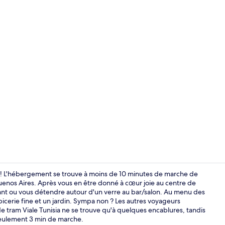
Bar (sur plac
 ! L'hébergement se trouve à moins de 10 minutes de marche de
uenos Aires. Après vous en être donné à cœur joie au centre de
urant ou vous détendre autour d'un verre au bar/salon. Au menu des
Vestibule
picerie fine et un jardin. Sympa non ? Les autres voyageurs
 de tram Viale Tunisia ne se trouve qu'à quelques encablures, tandis
seulement 3 min de marche.