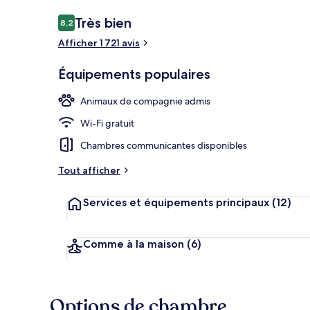
Avis
Très bien
8,2
8,2 sur 10
voyageurs
Afficher 1 721 avis
Salle de remi
Équipements populaires
Animaux de compagnie admis
Wi-Fi gratuit
Chambres communicantes disponibles
Tout afficher
Services et équipements principaux
(12)
Comme à la maison
(6)
Options de chambre