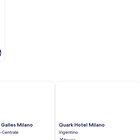
x
alles Milano
Quark Hotel Milano
Quark
 Galles Milano
Quark Hotel Milano
Hotel
-Centrale
Vigentino
Milano