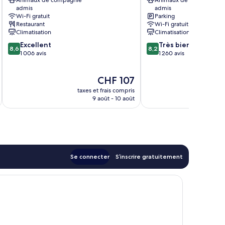
Animaux de compagnie
Animaux de compagnie
Gare
Gare
admis
admis
de
de
Wi-Fi gratuit
Parking
Milan-
Milan-
Restaurant
Wi-Fi gratuit
Centrale
Centrale
Climatisation
Climatisation
8.6
8.2
Excellent
Très bien
8,6
8,2
sur
sur
1 006 avis
1 260 avis
10,
10,
Excellent,
Très
Le
CHF 107
1 006 avis
bien,
nouveau
1 260 avis
taxes et frais compris
tax
prix
9 août - 10 août
est
de
CHF 107
Se connecter
S’inscrire gratuitement