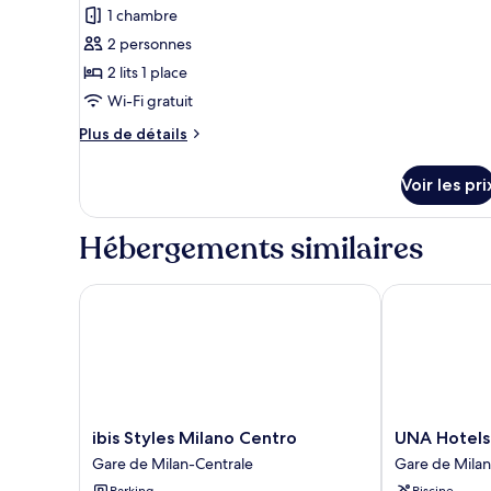
pour
1 chambre
ce
2 personnes
type
2 lits 1 place
de
Wi-Fi gratuit
chambre :
Chambre
Plus
Plus de détails
Standard
de
détails
avec
Voir les pri
sur
lits
le
jumeaux
type
Hébergements similaires
de
chambre
Chambre
ibis Styles Milano Centro
UNA Hotels G
Standard
avec
lits
jumeaux
ibis
UNA
ibis Styles Milano Centro
UNA Hotels
Styles
Hotels
Gare de Milan-Centrale
Gare de Milan
Milano
Galles