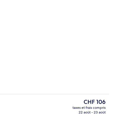
e)
Bar (sur place)
Le
CHF 106
prix
taxes et frais compris
actuel
22 août - 23 août
Petit déjeuner buffet servi tous les j
est
de
CHF 106.