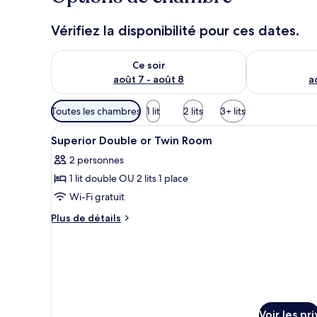
Vérifiez la disponibilité pour ces dates.
Vérifier la disponibilité pour ce soir août 7 - août 8
Vérifier la di
Ce soir
août 7 - août 8
a
Filtres
Toutes les chambres
1 lit
2 lits
3+ lits
disponibles
Afficher
Une chambre d’hôtel moderne a
pour
17
Superior Double or Twin Room
toutes
les
2 personnes
les
chambres
1 lit double OU 2 lits 1 place
photos
pour
Wi-Fi gratuit
ce
Plus
Plus de détails
type
de
détails
de
sur
chambre :
le
Superior
type
Double
de
chambre
or
Voir les pri