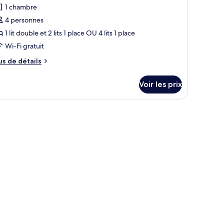
our
1 chambre
e
4 personnes
ype
1 lit double et 2 lits 1 place OU 4 lits 1 place
e
Wi-Fi gratuit
hambre :
hambre
us
us de détails
uadruple
e
tails
Voir les prix
r
pe
e
hambre
hambre
adruple