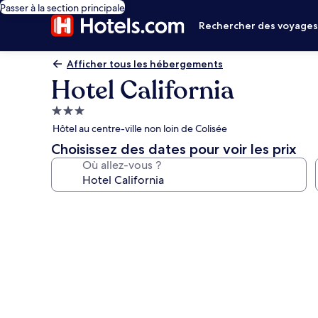
Passer à la section principale
Rechercher des voyage
Afficher tous les hébergements
Hotel California
Hébergement
3.0 étoiles
Hôtel au centre-ville non loin de Colisée
Choisissez des dates pour voir les prix
Où allez-vous ?
Galerie
photos
de
l’hébergement
Hotel
California