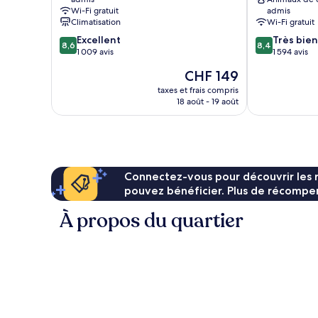
de
Rome
Wi-Fi gratuit
admis
Rome
Climatisation
Wi-Fi gratuit
8.6
8.4
Excellent
Très bien
8,6
8,4
sur
sur
1 009 avis
1 594 avis
10,
10,
Le
CHF 149
Excellent,
Très
nouveau
1 009 avis
bien,
taxes et frais compris
prix
18 août - 19 août
1 594 avis
est
de
CHF 149
Connectez-vous pour découvrir les 
pouvez bénéficier. Plus de récompen
À propos du quartier