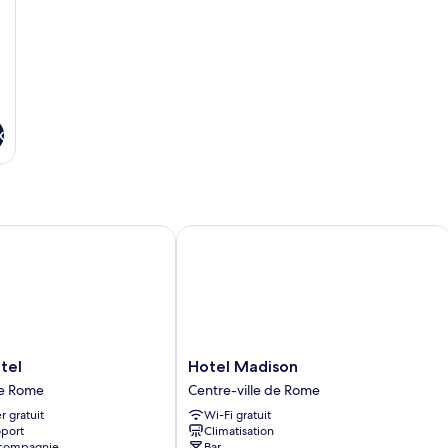
x
l
Hotel Madison
Hotel
tel
Hotel Madison
Madison
de Rome
Centre-ville de Rome
Centre-
r gratuit
Wi-Fi gratuit
ville
oport
Climatisation
de
 compagnie
Bar