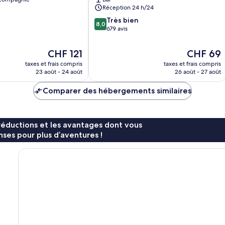
Rome
Réception 24 h/24
8.0
Très bien
8,0
sur
679 avis
10,
Très
Le
Le
CHF 121
CHF 69
bien,
nouveau
nouveau
taxes et frais compris
taxes et frais compris
679 avis
prix
prix
23 août - 24 août
26 août - 27 août
est
est
de
de
Comparer des hébergements similaires
CHF 121
CHF 69
réductions et les avantages dont vous
ses pour plus d’aventures !