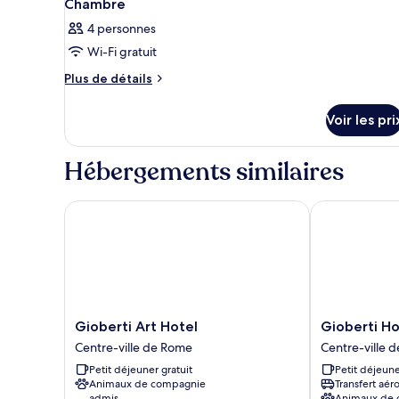
Chambre
4 personnes
Wi-Fi gratuit
Plus
Plus de détails
de
détails
Voir les pri
sur
le
type
Hébergements similaires
de
chambre
Chambre
Gioberti Art Hotel
Gioberti Hote
Gioberti
Gioberti
Gioberti Art Hotel
Gioberti Ho
Art
Hotel
Centre-ville de Rome
Centre-ville 
Hotel
Centre-
Petit déjeuner gratuit
Petit déjeune
Centre-
ville
Animaux de compagnie
Transfert aér
ville
de
admis
Animaux de