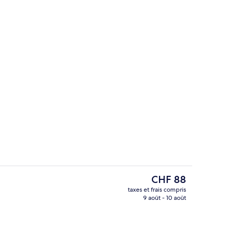
r buffet servi tous les jours en supplément
Vestibule
Le
CHF 88
prix
taxes et frais compris
actuel
9 août - 10 août
l’hébergement
Entrée intérieure
est
de
CHF 88.