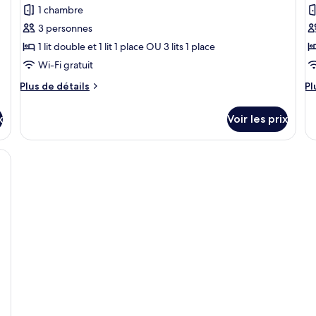
pour
p
1 chambre
ce
c
3 personnes
type
t
1 lit double et 1 lit 1 place OU 3 lits 1 place
de
d
Wi-Fi gratuit
chambre :
c
Chambre
C
Plus
Pl
Plus de détails
Pl
Triple
de
Q
d
détails
dé
x
Voir les prix
sur
su
le
le
type
ty
de
d
chambre
c
Chambre
C
Triple
Qu