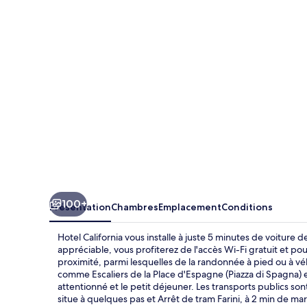
100+
Présentation
Chambres
Emplacement
Conditions
Hotel California vous installe à juste 5 minutes de voiture 
appréciable, vous profiterez de l'accès Wi-Fi gratuit et p
proximité, parmi lesquelles de la randonnée à pied ou à vél
comme Escaliers de la Place d'Espagne (Piazza di Spagna) 
attentionné et le petit déjeuner. Les transports publics so
situe à quelques pas et Arrêt de tram Farini, à 2 min de ma