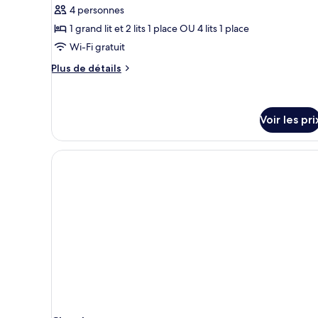
pour
ou
4 personnes
ce
avec
1 grand lit et 2 lits 1 place OU 4 lits 1 place
lits
type
jumeaux
Wi-Fi gratuit
de
chambre :
Plus
Plus de détails
de
Chambre
détails
Quadruple
sur
Deluxe
le
Voir les pri
type
de
chambre
Chambre
Quadruple
Deluxe