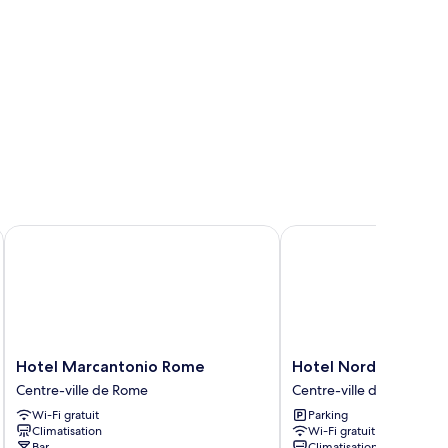
Hotel Marcantonio Rome
Hotel Nord Nuova Ro
Hotel
Hotel
Hotel Marcantonio Rome
Hotel Nord Nuova 
Marcantonio
Nord
Centre-ville de Rome
Centre-ville de Rome
Rome
Nuova
Wi-Fi gratuit
Parking
Centre-
Roma
Climatisation
Wi-Fi gratuit
ville
Centre-
Bar
Climatisation