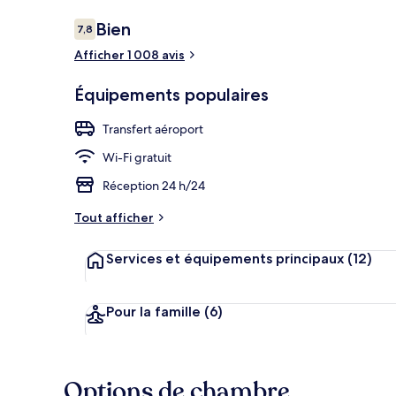
Avis
Bien
7,8
7,8 sur 10
voyageurs
Afficher 1 008 avis
Chambre Supé
Équipements populaires
Transfert aéroport
Wi-Fi gratuit
Réception 24 h/24
Tout afficher
Services et équipements principaux
(12)
Pour la famille
(6)
Options de chambre