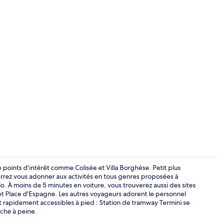
Petit déjeune
de points d'intérêt comme Colisée et Villa Borghèse. Petit plus
ourrez vous adonner aux activités en tous genres proposées à
o. À moins de 5 minutes en voiture, vous trouverez aussi des sites
Vue depuis 
et Place d'Espagne. Les autres voyageurs adorent le personnel
nt rapidement accessibles à pied : Station de tramway Termini se
rche à peine.