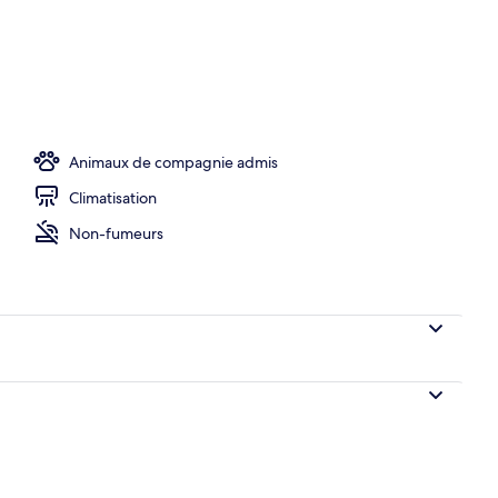
rieure Double ou avec lits jumeaux
Animaux de compagnie admis
Climatisation
Non-fumeurs