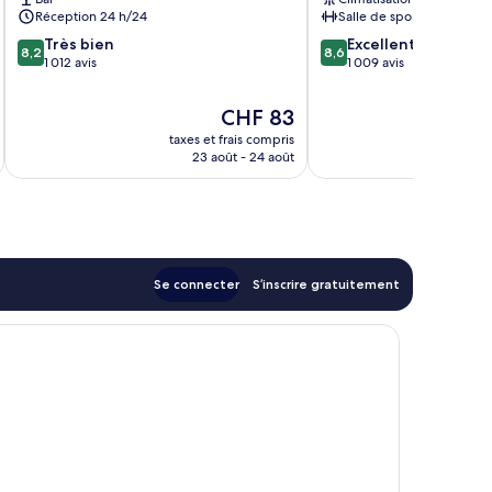
de
ville
Réception 24 h/24
Salle de sport
Rome
de
8.2
8.6
Très bien
Excellent
Rome
8,2
8,6
sur
sur
1 012 avis
1 009 avis
10,
10,
Très
Excellent,
Le
CHF 83
bien,
1 009 avis
nouveau
taxes et frais compris
tax
1 012 avis
prix
23 août - 24 août
est
de
CHF 83
Se connecter
S’inscrire gratuitement