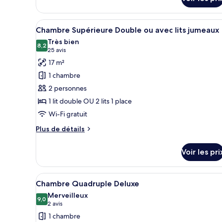
Superior
Twin
Double
Room
or
Afficher
Une chambre d’hôtel avec un lit
19
Twin
Chambre Supérieure Double ou avec lits jumeaux
toutes
Room
Très bien
les
8,2
8,2 sur 10
(25 avis)
25 avis
photos
17 m²
pour
1 chambre
ce
2 personnes
type
1 lit double OU 2 lits 1 place
de
Wi-Fi gratuit
chambre :
Chambre
Plus
Plus de détails
Supérieure
de
détails
Double
Voir les pri
sur
ou
le
avec
type
Afficher
Une chambre d’hôtel moderne dot
3
de
lits
Chambre Quadruple Deluxe
toutes
chambre
jumeaux
Merveilleux
Chambre
les
9,0
9,0 sur 10
(2 avis)
2 avis
Supérieure
photos
1 chambre
Double