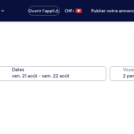
•
s
Ouvrir l’appli
CHF
Publier votre annon
Dates
Voya