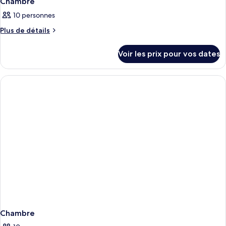
Chambre
10 personnes
Plus
Plus de détails
de
détails
Voir les prix pour vos dates
sur
le
type
de
chambre
Chambre
Chambre