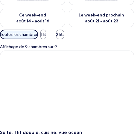
Vérifier la disponibilité pour ce week-end août 14 - août 16
Vérifier la disponibilité pour
Ce week-end
Le week-end prochain
août 14 - août 16
août 21 - août 23
Filtres
Toutes les chambres
1 lit
2 lits
disponibles
pour
Affichage de 9 chambres sur 9
les
chambres
Suite, 1 lit double, cuisine, vue océan