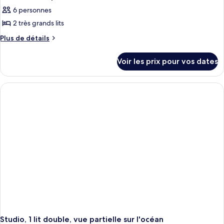
6 personnes
2 très grands lits
Plus
Plus de détails
de
détails
Voir les prix pour vos dates
sur
le
type
de
chambre
Suite
Deluxe,
plusieurs
lits,
cuisine
Studio, 1 lit double, vue partielle sur l'océan