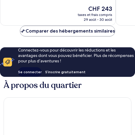
Inclusive
Azul
Bien,
Très
Le
CHF 243
Zona
2 100 avis
bien,
nouveau
Hotelera
taxes et frais compris
2 640 av
prix
29 août - 30 août
est
de
Comparer des hébergements similaires
CHF 243
Connectez-vous pour découvrir les réductions et les
avantages dont vous pouvez bénéficier. Plus de récompenses
pour plus d’aventures !
Se connecter
S’inscrire gratuitement
À propos du quartier