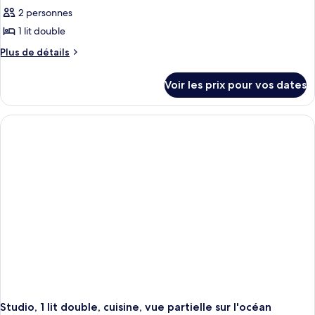
2 personnes
1 lit double
Plus
Plus de détails
de
détails
Voir les prix pour vos dates
sur
le
type
de
chambre
Studio,
1
lit
double,
vue
partielle
sur
l'océan
Studio, 1 lit double, cuisine, vue partielle sur l'océan