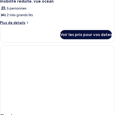
mobilité réduite, vue océan
6 personnes
2 très grands lits
Plus
Plus de détails
de
détails
Voir les prix pour vos dates
sur
le
type
de
chambre
Suite
Deluxe,
plusieurs
lits,
accessible
aux
personnes
à
mobilité
réduite,
vue
océan