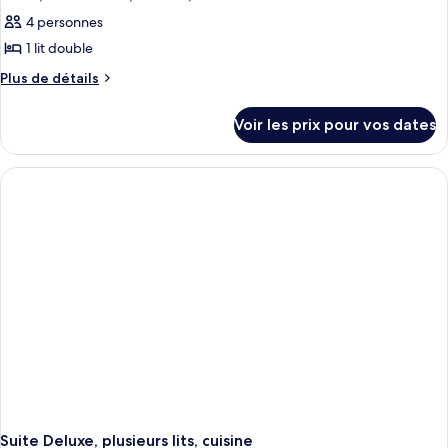
4 personnes
1 lit double
Plus
Plus de détails
de
détails
Voir les prix pour vos dates
sur
le
type
de
chambre
Suite,
1
lit
double,
cuisine,
vue
océan
Suite Deluxe, plusieurs lits, cuisine