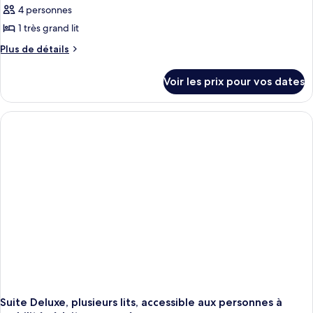
4 personnes
1 très grand lit
Plus
Plus de détails
de
détails
Voir les prix pour vos dates
sur
le
type
de
chambre
Suite,
1
très
grand
lit,
cuisine
Suite Deluxe, plusieurs lits, accessible aux personnes à