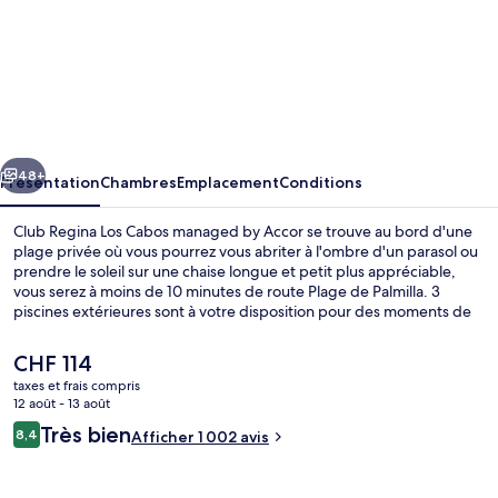
l’hébergement
Club
Regina
Los
Cabos
cédent
Suivant
managed
48+
Présentation
Chambres
Emplacement
Conditions
by
Club Regina Los Cabos managed by Accor se trouve au bord d'une
Accor
plage privée où vous pourrez vous abriter à l'ombre d'un parasol ou
prendre le soleil sur une chaise longue et petit plus appréciable,
vous serez à moins de 10 minutes de route Plage de Palmilla. 3
piscines extérieures sont à votre disposition pour des moments de
pure détente, tandis que ceux souhaitant se faire chouchouter
pourront profiter des massages et un service de manucure et
Le
CHF 114
pédicure proposés. L'établissement Inizio, l'un des 2 restaurants,
prix
taxes et frais compris
sert des spécialités Cuisine locale et internationale et est ouvert
actuel
12 août - 13 août
pour le petit déjeuner et le dîner. Parmi les autres petits avantages
2 bars, 2 bars en bord de piscine, bar e
est
Avis
de cet hébergement figurent 2 bars en bord de piscine, une salle
Très bien
8,4
Afficher 1 002 avis
de
8,4 sur 10
de fitness et un snack-bar/une épicerie fine. Les autres voyageurs
voyageurs
CHF 114.
adorent la piscine rafraîchissante et le personnel attentionné.