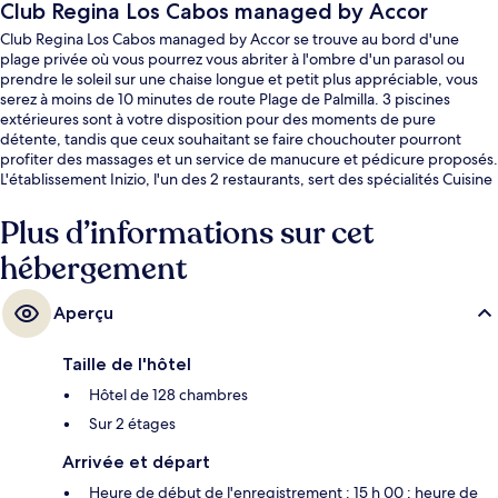
Club Regina Los Cabos managed by Accor
Club Regina Los Cabos managed by Accor se trouve au bord d'une
plage privée où vous pourrez vous abriter à l'ombre d'un parasol ou
prendre le soleil sur une chaise longue et petit plus appréciable, vous
serez à moins de 10 minutes de route Plage de Palmilla. 3 piscines
extérieures sont à votre disposition pour des moments de pure
détente, tandis que ceux souhaitant se faire chouchouter pourront
profiter des massages et un service de manucure et pédicure proposés.
L'établissement Inizio, l'un des 2 restaurants, sert des spécialités Cuisine
locale et internationale et est ouvert pour le petit déjeuner et le dîner.
Parmi les autres petits avantages de cet hébergement figurent 2 bars
Plus d’informations sur cet
en bord de piscine, une salle de fitness et un snack-bar/une épicerie
hébergement
fine. Les autres voyageurs adorent la piscine rafraîchissante et le
personnel attentionné.
Aperçu
Taille de l'hôtel
Hôtel de 128 chambres
Sur 2 étages
Arrivée et départ
Heure de début de l'enregistrement : 15 h 00 ; heure de