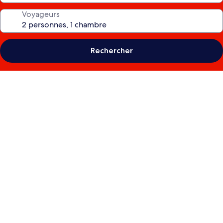
Voyageurs
Rechercher
Galerie
photos
de