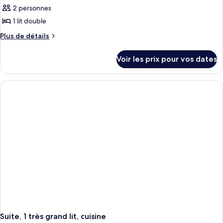
2 personnes
1 lit double
Plus
Plus de détails
de
détails
Voir les prix pour vos dates
sur
le
type
de
chambre
Studio,
1
lit
double,
cuisine,
vue
partielle
sur
l'océan
Suite, 1 très grand lit, cuisine