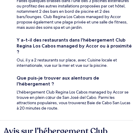
Faites quelques brasses dans l'une des 3 piscines extérieures
ou profitez des autres installations proposées par cet hôtel,
notamment 2 des bars en bord de piscine et 2 des
bars/lounges. Club Regina Los Cabos managed by Accor
propose également une plage privée et une salle de fitness,
mais aussi des soins spa et un jardin.
Y a-t-il des restaurants dans l'hébergement Club
Regina Los Cabos managed by Accor ou à proximité
?
Oui, il y a 2 restaurants sur place, avec Cuisine locale et
internationale, vue sur la mer et vue sur la piscine.
Que puis-je trouver aux alentours de
l'hébergement ?
L'hébergement Club Regina Los Cabos managed by Accor se
trouve en plein cœur de San José del Cabo. Parmi les
attractions populaires, vous trouverez Baie de Cabo San Lucas
à 20 minutes de route.
Avis sur l’hébergement Club
Avis