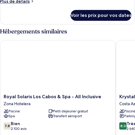
Plus
Plus de détails
de
détails
Voir les prix pour vos dates
sur
le
type
Hébergements similaires
de
chambre
Royal Solaris Los Cabos & Spa - All Inclusive
Krystal G
Chambre
Royal
Krystal
Royal Solaris Los Cabos & Spa - All Inclusive
Krystal
Solaris
Grand
Zona Hotelera
Costa Az
Los
Los
Piscine
Petit déjeuner gratuit
Piscin
Cabos
Cabos
Spa
Transfert aéroport
Parkin
&
-
Spa
All
7.8
8.0
Bien
Trè
7,8
8,0
-
inclusive
sur
sur
2 100 avis
2 640
All
Costa
10,
10,