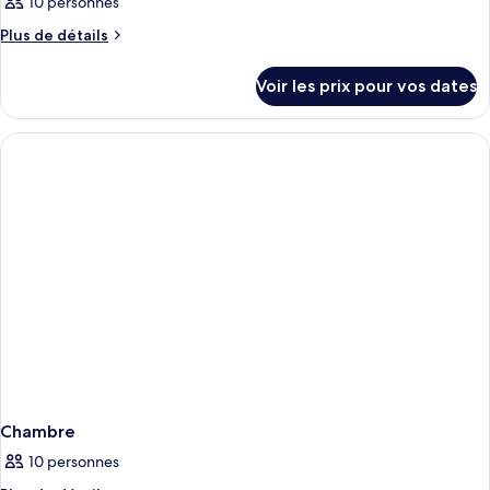
10 personnes
Plus
Plus de détails
de
détails
Voir les prix pour vos dates
sur
le
type
de
chambre
Chambre
Chambre
10 personnes