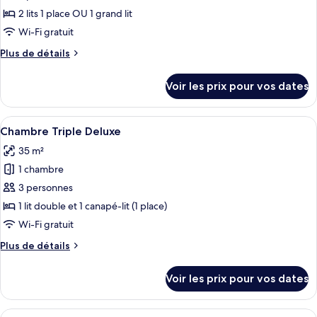
les
Familiale
2 lits 1 place OU 1 grand lit
photos
(Deluxe)
pour
Wi-Fi gratuit
ce
Plus
Plus de détails
type
de
détails
de
Voir les prix pour vos dates
sur
chambre :
le
Urban
type
Afficher
Une chambre d’hôtel avec un lit, un c
5
Room
de
Chambre Triple Deluxe
toutes
chambre
35 m²
Urban
les
Room
1 chambre
photos
pour
3 personnes
ce
1 lit double et 1 canapé-lit (1 place)
type
Wi-Fi gratuit
de
Plus
Plus de détails
chambre :
de
Chambre
détails
Voir les prix pour vos dates
sur
Triple
le
Deluxe
type
Afficher
Une chambre d’hôtel avec un lit, un ca