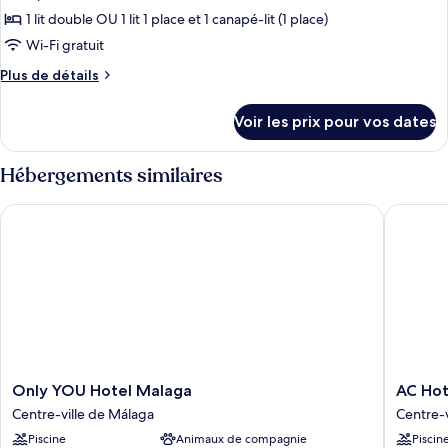
+
ce
Adults
1 lit double OU 1 lit 1 place et 1 canapé-lit (1 place)
2
+
type
Wi-Fi gratuit
Children)
2
de
Children)
Plus
Plus de détails
chambre :
de
Chambre
détails
Voir les prix pour vos dates
sur
Standard
le
(Urban
type
Hébergements similaires
Room
de
with
chambre
Only YOU Hotel Malaga
AC Hotel
Chambre
extra
Standard
bed)
(Urban
Room
with
extra
bed)
Only
AC
Only YOU Hotel Malaga
AC Hot
YOU
Hotel
Centre-ville de Málaga
Centre-v
Hotel
Málaga
Piscine
Animaux de compagnie
Piscin
Malaga
Palacio