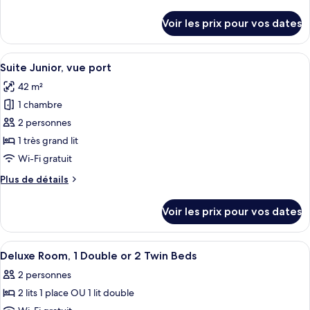
de
Chambre
détails
Voir les prix pour vos dates
sur
Deluxe,
le
1
type
Afficher
Couette en duvet d'oie, minibar, coffr
lit
5
de
Suite Junior, vue port
toutes
double
chambre
42 m²
Chambre
les
ou
Deluxe,
1 chambre
photos
2
1
pour
2 personnes
lits
lit
ce
double
jumeaux
1 très grand lit
ou
type
Wi-Fi gratuit
2
de
lits
Plus
Plus de détails
chambre :
jumeaux
de
Suite
détails
Voir les prix pour vos dates
sur
Junior,
le
vue
type
Afficher
Une chambre d’hôtel avec un lit, une c
port
5
de
Deluxe Room, 1 Double or 2 Twin Beds
toutes
chambre
2 personnes
Suite
les
Junior,
2 lits 1 place OU 1 lit double
photos
vue