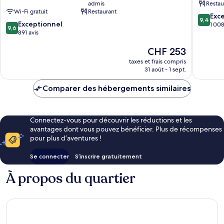
admis
Restau
Centre-
by
Wi-Fi gratuit
Restaurant
ville
Marriott
9.4
Exc
9,4
9.6
de
Exceptionnel
Centre-
sur
1 008
9,6
sur
Málaga
891 avis
ville
10,
10,
de
Exceptio
Le
CHF 253
Exceptionnel,
Málaga
1 008 av
nouveau
891 avis
taxes et frais compris
prix
31 août - 1 sept.
est
de
Comparer des hébergements similaires
CHF 253
Connectez-vous pour découvrir les réductions et les
avantages dont vous pouvez bénéficier. Plus de récompenses
pour plus d’aventures !
Se connecter
S’inscrire gratuitement
À propos du quartier