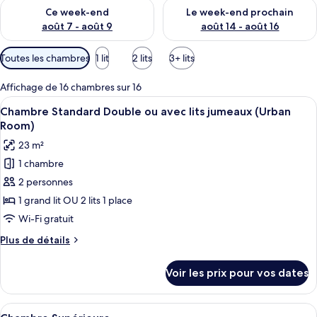
Vérifier la disponibilité pour ce week-end août 7 - août 9
Vérifier la disponibilité pour 
Ce week-end
Le week-end prochain
août 7 - août 9
août 14 - août 16
Filtres
Toutes les chambres
1 lit
2 lits
3+ lits
disponibles
pour
Affichage de 16 chambres sur 16
les
Afficher
Une chambre d’hôtel avec un lit, un bu
4
Chambre Standard Double ou avec lits jumeaux (Urban
chambres
toutes
Room)
les
23 m²
photos
1 chambre
pour
2 personnes
ce
type
1 grand lit OU 2 lits 1 place
de
Wi-Fi gratuit
chambre :
Plus
Plus de détails
Chambre
de
Standard
détails
Voir les prix pour vos dates
sur
Double
le
ou
type
Afficher
Couette en duvet d'oie, minibar, coffr
avec
6
de