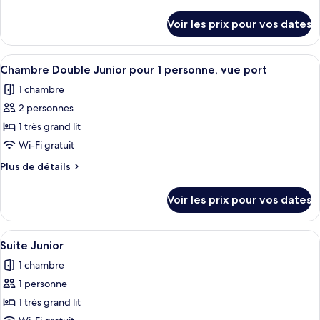
de
de
chambre :
détails
Voir les prix pour vos dates
sur
Suite
le
Junior
type
Afficher
Couette en duvet d'oie, minibar, coffr
5
de
Chambre Double Junior pour 1 personne, vue port
toutes
chambre
1 chambre
Suite
les
Junior
2 personnes
photos
pour
1 très grand lit
ce
Wi-Fi gratuit
type
Plus
Plus de détails
de
de
chambre :
détails
Voir les prix pour vos dates
sur
Chambre
le
Double
type
Afficher
Couette en duvet d'oie, minibar, coffr
Junior
5
de
Suite Junior
toutes
chambre
pour
1 chambre
Chambre
les
1
Double
1 personne
photos
personne,
Junior
pour
1 très grand lit
vue
pour
ce
1