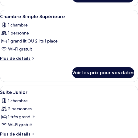
Chambre
jumeaux
le
Double
type
Afficher
Couette en duvet d'oie, minibar, coffr
Standard
6
de
Chambre Simple Supérieure
toutes
chambre
pour
1 chambre
Chambre
les
1
Double
1 personne
photos
personne
Standard
pour
1 grand lit OU 2 lits 1 place
(Urban
pour
ce
1
Wi-Fi gratuit
Room)
personne
type
Plus
Plus de détails
(Urban
de
de
Room)
chambre :
détails
Voir les prix pour vos dates
sur
Chambre
le
Simple
type
Afficher
Couette en duvet d'oie, minibar, coffr
Supérieure
5
de
Suite Junior
toutes
chambre
1 chambre
Chambre
les
Simple
2 personnes
photos
Supérieure
pour
1 très grand lit
ce
Wi-Fi gratuit
type
Plus
Plus de détails