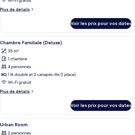
pour
Wi-Fi gratuit
port
ce
Plus
Plus de détails
type
de
détails
de
Voir les prix pour vos dates
sur
chambre :
le
Deluxe
type
Afficher
Une chambre d’hôtel avec un lit, un c
5
Room,
de
Chambre Familiale (Deluxe)
toutes
chambre
1
35 m²
Deluxe
les
Double
Room,
1 chambre
photos
or
1
pour
4 personnes
Double
2
ce
or
1 lit double et 2 canapés-lits (1 place)
Twin
2
type
Wi-Fi gratuit
Beds
Twin
de
Beds
Plus
Plus de détails
chambre :
de
Chambre
détails
Voir les prix pour vos dates
sur
Familiale
le
(Deluxe)
type
Afficher
Couette en duvet d'oie, minibar, coffr
4
de
Urban Room
toutes
chambre
2 personnes
Chambre