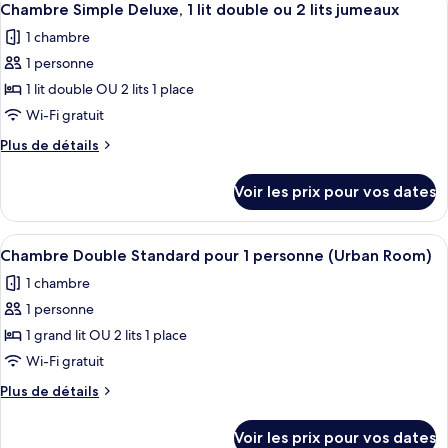
5
de
Chambre Simple Deluxe, 1 lit double ou 2 lits jumeaux
toutes
chambre
1 chambre
Chambre
les
Triple
1 personne
photos
Deluxe
pour
1 lit double OU 2 lits 1 place
ce
Wi-Fi gratuit
type
Plus
Plus de détails
de
de
chambre :
détails
Voir les prix pour vos dates
sur
Chambre
le
Simple
type
Afficher
Une chambre d’hôtel avec un lit, un bu
Deluxe,
4
de
Chambre Double Standard pour 1 personne (Urban Room)
toutes
chambre
1
1 chambre
Chambre
les
lit
Simple
1 personne
photos
double
Deluxe,
pour
1 grand lit OU 2 lits 1 place
ou
1
ce
lit
Wi-Fi gratuit
2
double
type
lits
Plus
Plus de détails
ou
de
de
jumeaux
2
chambre :
détails
lits
Voir les prix pour vos dates
sur