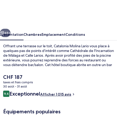
Catalonia
Molina
Lario
cédent
Suivant
45+
Présentation
Chambres
Emplacement
Conditions
Offrant une terrasse sur le toit, Catalonia Molina Lario vous place à
quelques pas de points d'intérêt comme Cathédrale de l'Incarnation
de Málaga et Calle Larios. Après avoir profité des joies de la piscine
extérieure, vous pourrez reprendre des forces au restaurant ou
vous détendre bar/salon. Cet hôtel boutique abrite en outre un bar
en bord de piscine et un snack-bar/une épicerie fine. Les autres
voyageurs adorent le personnel attentionné et l'élégant bar. Les
Le
CHF 187
transports publics se situent à une courte distance à pied : Station
prix
taxes et frais compris
de métro La Marina est à 2 min et Station de métro La Malagueta, à
actuel
30 août - 31 août
11 min.
Restaurant
est
Avis
Exceptionnel
9,4
Afficher 1 015 avis
de
9,4 sur 10
voyageurs
CHF 187.
Équipements populaires