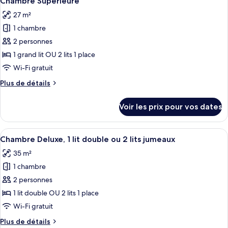
Chambre Supérieure
toutes
chambre
lits
27 m²
Chambre
les
jumeaux
Standard
1 chambre
photos
(Urban
Double
pour
2 personnes
Room)
ou
ce
avec
1 grand lit OU 2 lits 1 place
lits
type
Wi-Fi gratuit
jumeaux
de
(Urban
Plus
Plus de détails
chambre :
Room)
de
Chambre
détails
Voir les prix pour vos dates
sur
Supérieure
le
type
Afficher
Une chambre d’hôtel avec un lit, un ca
5
de
Chambre Deluxe, 1 lit double ou 2 lits jumeaux
toutes
chambre
35 m²
Chambre
les
Supérieure
1 chambre
photos
pour
2 personnes
ce
1 lit double OU 2 lits 1 place
type
Wi-Fi gratuit
de
Plus
Plus de détails
chambre :