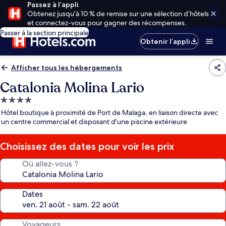
Passez à l’appli
Obtenez jusqu’à 10 % de remise sur une sélection d’hôtels
et connectez-vous pour gagner des récompenses.
Passer à la section principale
Obtenir l’appli
Afficher tous les hébergements
Catalonia Molina Lario
Hébergement
4.0 étoiles
Hôtel boutique à proximité de Port de Malaga, en liaison directe avec
un centre commercial et disposant d'une piscine extérieure
Choisissez des dates pour voir les prix
Où allez-vous ?
Dates
Voyageurs