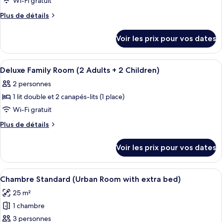
Wi-Fi gratuit
port
personne,
type
Plus
Plus de détails
vue
de
de
port
chambre :
détails
Voir les prix pour vos dates
sur
Suite
le
Junior
type
Afficher
Couette en duvet d'oie, minibar, coffr
4
de
Deluxe Family Room (2 Adults + 2 Children)
toutes
chambre
2 personnes
Suite
les
Junior
1 lit double et 2 canapés-lits (1 place)
photos
pour
Wi-Fi gratuit
ce
Plus
Plus de détails
type
de
détails
de
Voir les prix pour vos dates
sur
chambre :
le
Deluxe
type
Afficher
Couette en duvet d'oie, minibar, coffr
4
Family
de
Chambre Standard (Urban Room with extra bed)
toutes
chambre
Room
25 m²
Deluxe
les
(2
Family
1 chambre
photos
Adults
Room
pour
3 personnes
(2