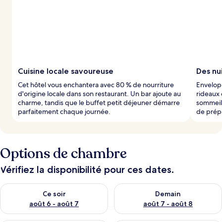
Cuisine locale savoureuse
Des nu
Cet hôtel vous enchantera avec 80 % de nourriture
Envelop
d'origine locale dans son restaurant. Un bar ajoute au
rideaux 
charme, tandis que le buffet petit déjeuner démarre
sommeil 
parfaitement chaque journée.
de prépa
Options de chambre
Vérifiez la disponibilité pour ces dates.
Vérifier la disponibilité pour ce soir août 6 - août 7
Vérifier la disponibilité pour 
Ce soir
Demain
août 6 - août 7
août 7 - août 8