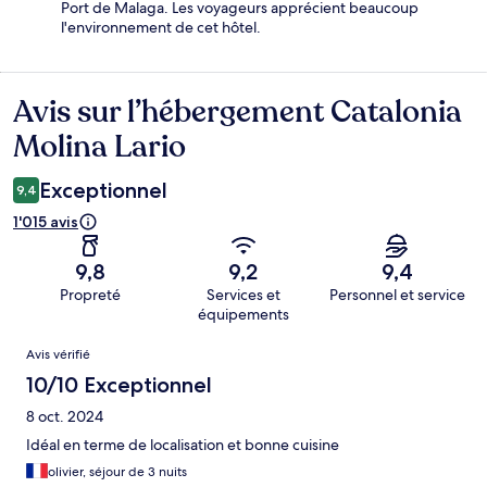
Port de Malaga. Les voyageurs apprécient beaucoup
l'environnement de cet hôtel.
Avis sur l’hébergement Catalonia
Avis
Molina Lario
Exceptionnel
9,4
1'015 avis
9,8
9,2
9,4
Propreté
Services et
Personnel et service
équipements
Avis
Avis vérifié
10/10 Exceptionnel
8 oct. 2024
Idéal en terme de localisation et bonne cuisine
olivier, séjour de 3 nuits