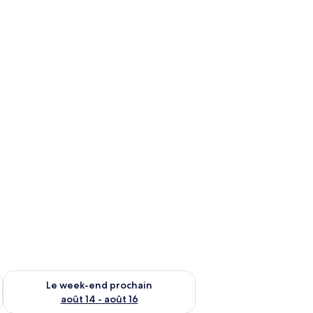
-end août 7 - août 9
Vérifier la disponibilité pour le week-end prochain août 14 - a
Le week-end prochain
août 14 - août 16