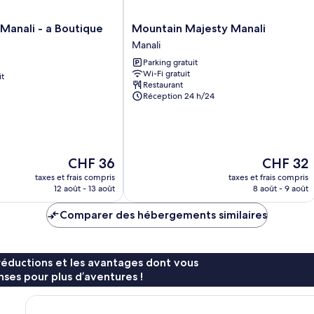
Mountain
Manali - a Boutique
Mountain Majesty Manali
Majesty
Manali
Manali
Parking gratuit
Manali
Wi-Fi gratuit
it
Restaurant
Réception 24 h/24
Le
Le
CHF 36
CHF 32
nouveau
nouveau
taxes et frais compris
taxes et frais compris
prix
prix
12 août - 13 août
8 août - 9 août
est
est
de
de
Comparer des hébergements similaires
CHF 36
CHF 32
réductions et les avantages dont vous
ses pour plus d’aventures !