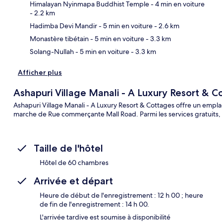
Himalayan Nyinmapa Buddhist Temple
- 4 min en voiture
- 2.2 km
Car
Hadimba Devi Mandir
- 5 min en voiture
- 2.6 km
Monastère tibétain
- 5 min en voiture
- 3.3 km
Solang-Nullah
- 5 min en voiture
- 3.3 km
Afficher plus
Ashapuri Village Manali - A Luxury Resort & C
Ashapuri Village Manali - A Luxury Resort & Cottages offre un empl
marche de Rue commerçante Mall Road. Parmi les services gratuits, l'
Taille de l'hôtel
Hôtel de 60 chambres
Arrivée et départ
Heure de début de l'enregistrement : 12 h 00 ; heure
de fin de l'enregistrement : 14 h 00.
L'arrivée tardive est soumise à disponibilité