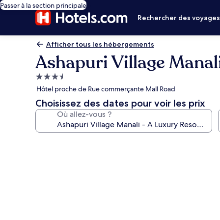
Passer à la section principale
Rechercher des voyage
Afficher tous les hébergements
Ashapuri Village Manal
Hébergement
3.5 étoiles
Hôtel proche de Rue commerçante Mall Road
Choisissez des dates pour voir les prix
Où allez-vous ?
Galerie
photos
de
l’hébergement
Ashapuri
Village