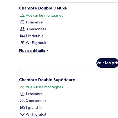
Afficher
Une chambre d’hôtel avec un pla
4
Chambre Double Deluxe
toutes
Vue sur les montagnes
les
1 chambre
photos
pour
3 personnes
ce
1 lit double
type
Wi-Fi gratuit
de
Plus
Plus de détails
chambre :
de
Chambre
détails
Voir les pri
sur
Double
le
Deluxe
type
Afficher
Une chambre d’hôtel avec un pl
1
de
Chambre Double Supérieure
toutes
chambre
Vue sur les montagnes
Chambre
les
Double
1 chambre
photos
Deluxe
pour
3 personnes
ce
1 grand lit
type
Wi-Fi gratuit