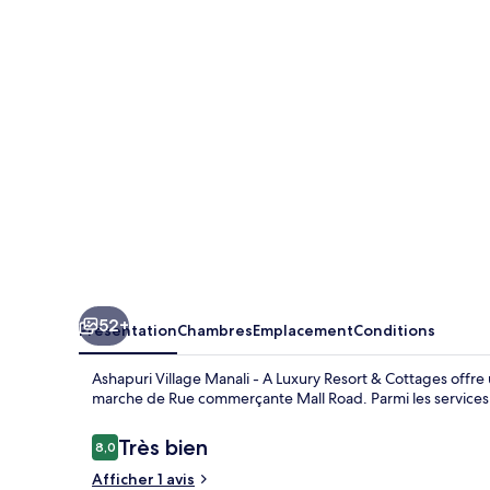
Manali
-
A
Luxury
Resort
&
Cottages
52+
Présentation
Chambres
Emplacement
Conditions
Ashapuri Village Manali - A Luxury Resort & Cottages offr
marche de Rue commerçante Mall Road. Parmi les services gra
Avis
Très bien
8,0
8,0 sur 10
voyageurs
Afficher 1 avis