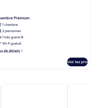
hambre Premium
1 chambre
2 personnes
1 très grand lit
Wi-Fi gratuit
us
us de détails
e
tails
Voir les prix
r
pe
e
hambre
hambre
Hotel Smugglers
Snow Valley Resorts
remium