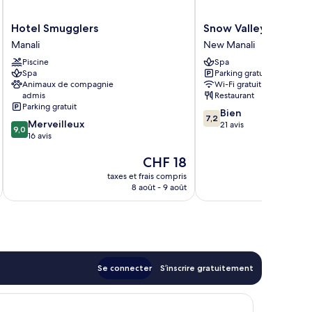
Hotel
Snow
Hotel Smugglers
Snow Valley Resorts
Smugglers
Valley
Manali
New Manali
Manali
Resorts
Piscine
Spa
New
Spa
Parking gratuit
Manali
Animaux de compagnie
Wi-Fi gratuit
admis
Restaurant
Parking gratuit
7.2
Bien
7,2
9.0
Merveilleux
sur
21 avis
9,0
sur
16 avis
10,
10,
Bien,
Le
CHF 18
Merveilleux,
21 avis
nouveau
16 avis
taxes et frais compris
tax
prix
8 août - 9 août
est
de
CHF 18
Se connecter
S’inscrire gratuitement