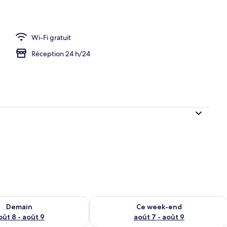
Wi-Fi gratuit
Réception 24 h/24
sponibilité pour demain août 8 - août 9
Vérifier la disponibilité pour ce week
Demain
Ce week-end
oût 8 - août 9
août 7 - août 9