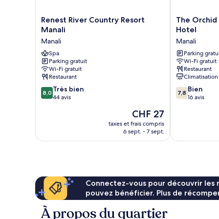
Renest
The
Renest River Country Resort
The Orchid 
River
Orchid
Manali
Hotel
Country
Manali
Manali
Manali
Resort
-
Manali
Spa
a
Parking gratu
Parking gratuit
Wi-Fi gratuit
Manali
Boutique
Wi-Fi gratuit
Restaurant
Hotel
Restaurant
Climatisation
Manali
8.0
7.8
Très bien
Bien
8,0
7,8
sur
sur
44 avis
16 avis
10,
10,
Le
CHF 27
Très
Bien,
nouveau
bien,
16 avis
taxes et frais compris
prix
6 sept. - 7 sept.
44 avis
est
de
CHF 27
Connectez-vous pour découvrir les 
pouvez bénéficier. Plus de récompen
À propos du quartier