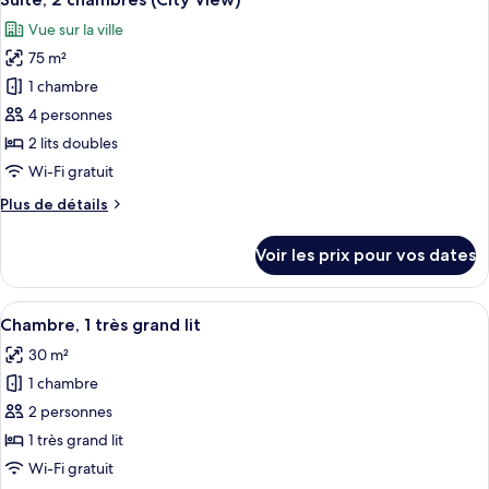
toutes
lit
chambre
Vue sur la ville
Chambre,
les
1
75 m²
photos
très
pour
1 chambre
grand
ce
lit
4 personnes
type
2 lits doubles
de
Wi-Fi gratuit
chambre :
Plus
Plus de détails
Suite,
de
2
détails
Voir les prix pour vos dates
chambres
sur
le
(City
type
Afficher
Une chambre d’hôtel moderne avec un g
View)
8
de
Chambre, 1 très grand lit
toutes
chambre
30 m²
Suite,
les
2
1 chambre
photos
chambres
pour
2 personnes
(City
ce
View)
1 très grand lit
type
Wi-Fi gratuit
de