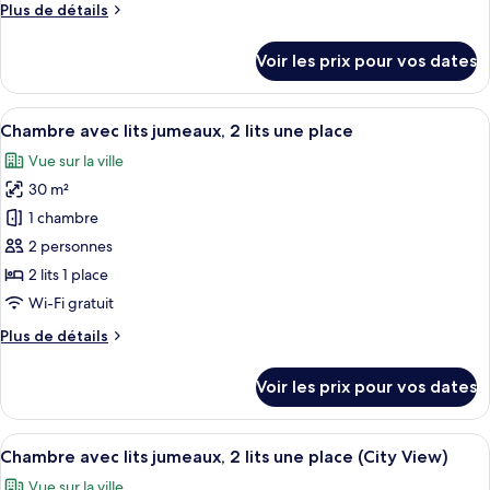
Plus
Plus de détails
Suite,
de
1
détails
Voir les prix pour vos dates
chambre
sur
le
type
Afficher
Une chambre d’hôtel moderne avec deux l
8
de
Chambre avec lits jumeaux, 2 lits une place
toutes
chambre
Vue sur la ville
Suite,
les
1
30 m²
photos
chambre
pour
1 chambre
ce
2 personnes
type
2 lits 1 place
de
Wi-Fi gratuit
chambre :
Plus
Plus de détails
Chambre
de
avec
détails
Voir les prix pour vos dates
lits
sur
le
jumeaux,
type
Afficher
Une chambre d’hôtel moderne avec deux l
2
8
de
Chambre avec lits jumeaux, 2 lits une place (City View)
toutes
lits
chambre
Vue sur la ville