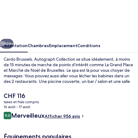
l’hébergement
Cardo
Brussels,
Autograph
Collection
cédent
Suivant
109+
Présentation
Chambres
Emplacement
Conditions
Cardo Brussels, Autograph Collection se situe idéalement, à moins
de 15 minutes de marche de points d'intérêt comme La Grand Place
et Marché de Noël de Bruxelles. Le spa est là pour vous choyer de
massages. Vous pouvez aussi aller vous lécher les babines dans un
des 2 restaurants. Une piscine couverte, un bar / salon et une salle
de fitness ouverte 24 h/24 figurent également parmi les petits plus
offerts. Quelques minutes de marche seulement séparent
Le
CHF 116
l'hébergement des transports publics : Station Rogier est accessible
prix
taxes et frais compris
en quelques foulées et Station Yser-Ijzer se situe à 5 min à pied.
actuel
16 août - 17 août
Piscine couverte, accès possible de 08
est
Avis
Merveilleux
9,0
Afficher 956 avis
de
9,0 sur 10
voyageurs
CHF 116.
Équipements populaires