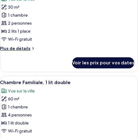
Chambre
les
une
avec
30 m²
photos
place
lits
pour
1 chambre
jumeaux,
ce
2
2 personnes
lits
type
2 lits 1 place
une
de
Wi-Fi gratuit
place
chambre :
Plus
Plus de détails
Chambre
de
avec
détails
Voir les prix pour vos dates
lits
sur
le
jumeaux,
type
Afficher
Une chambre d’hôtel moderne avec deux l
2
6
de
Chambre Familiale, 1 lit double
toutes
lits
chambre
Vue sur la ville
Chambre
les
une
avec
60 m²
photos
place
lits
pour
(City
1 chambre
jumeaux,
ce
View)
2
4 personnes
lits
type
1 lit double
une
de
Wi-Fi gratuit
place
chambre :
(City