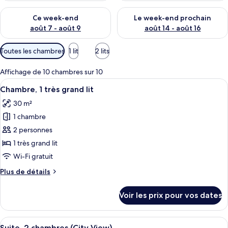
Vérifier la disponibilité pour ce week-end août 7 - août 9
Vérifier la disponibilité pour 
Ce week-end
Le week-end prochain
août 7 - août 9
août 14 - août 16
Filtres
Toutes les chambres
1 lit
2 lits
disponibles
pour
Affichage de 10 chambres sur 10
les
Afficher
Chambre, 1 très grand lit
7
Chambre, 1 très grand lit
chambres
toutes
30 m²
les
1 chambre
photos
pour
2 personnes
ce
1 très grand lit
type
Wi-Fi gratuit
de
Plus
Plus de détails
chambre :
de
Chambre,
détails
Voir les prix pour vos dates
sur
1
le
très
type
Afficher
Une chambre d’hôtel moderne avec une
grand
10
de
Suite, 2 chambres (City View)