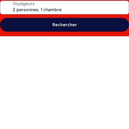
Voyageurs
Rechercher
Galerie
photos
de