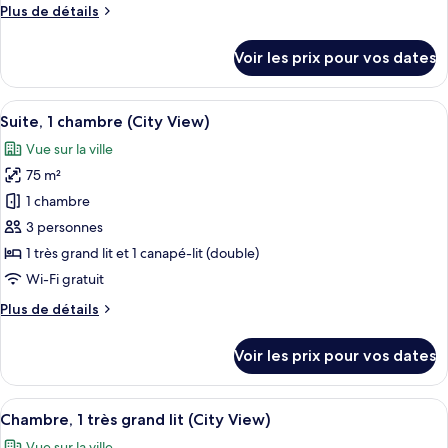
Plus
Plus de détails
chambre :
de
Chambre,
détails
Voir les prix pour vos dates
sur
1
le
très
type
Afficher
Une salle de conférence avec une table
grand
8
de
Suite, 1 chambre (City View)
toutes
lit
chambre
Vue sur la ville
Chambre,
les
1
75 m²
photos
très
pour
1 chambre
grand
ce
lit
3 personnes
type
1 très grand lit et 1 canapé-lit (double)
de
Wi-Fi gratuit
chambre :
Plus
Plus de détails
Suite,
de
1
détails
Voir les prix pour vos dates
chambre
sur
le
(City
type
Afficher
Une chambre d’hôtel moderne avec un g
View)
13
de
Chambre, 1 très grand lit (City View)
toutes
chambre
Vue sur la ville