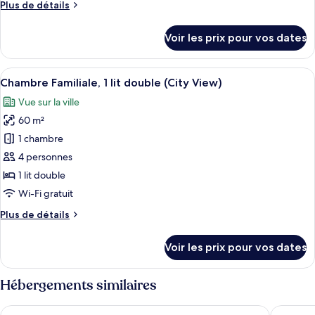
Plus
Plus de détails
Chambre
View)
de
Familiale,
détails
Voir les prix pour vos dates
1
sur
le
lit
type
Afficher
Une chambre d’hôtel moderne équipée d
double
6
de
Chambre Familiale, 1 lit double (City View)
toutes
chambre
Vue sur la ville
Chambre
les
Familiale,
60 m²
photos
1
pour
1 chambre
lit
ce
double
4 personnes
type
1 lit double
de
Wi-Fi gratuit
chambre :
Plus
Plus de détails
Chambre
de
Familiale,
détails
Voir les prix pour vos dates
1
sur
le
lit
type
Hébergements similaires
double
de
(City
chambre
The Hotel
The Lima
Chambre