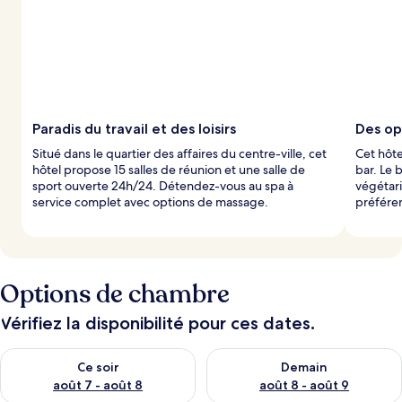
Paradis du travail et des loisirs
Des op
Situé dans le quartier des affaires du centre-ville, cet
Cet hôte
hôtel propose 15 salles de réunion et une salle de
bar. Le 
sport ouverte 24h/24. Détendez-vous au spa à
végétari
service complet avec options de massage.
préféren
Options de chambre
Vérifiez la disponibilité pour ces dates.
Vérifier la disponibilité pour ce soir août 7 - août 8
Vérifier la disponibilité pour 
Ce soir
Demain
août 7 - août 8
août 8 - août 9