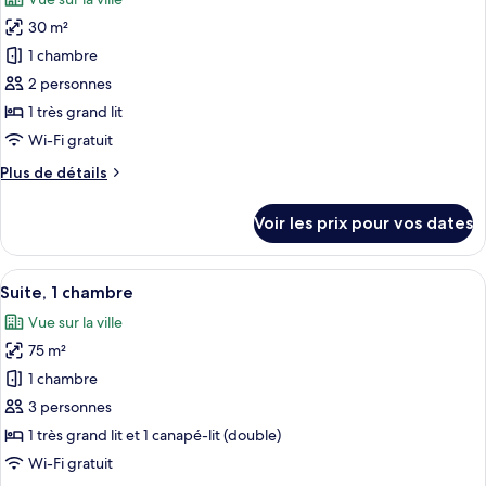
Suite,
les
1
30 m²
photos
chambre
pour
1 chambre
(City
ce
View)
2 personnes
type
1 très grand lit
de
Wi-Fi gratuit
chambre :
Plus
Plus de détails
Chambre,
de
1
détails
Voir les prix pour vos dates
très
sur
le
grand
type
Afficher
Une salle de conférence avec une table
lit
6
de
Suite, 1 chambre
toutes
(City
chambre
Vue sur la ville
Chambre,
les
View)
1
75 m²
photos
très
pour
1 chambre
grand
ce
lit
3 personnes
(City
type
1 très grand lit et 1 canapé-lit (double)
View)
de
Wi-Fi gratuit
chambre :