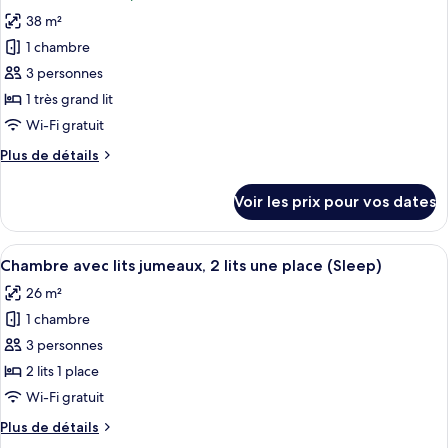
les
lits
Exécutive
38 m²
photos
une
avec
pour
place
1 chambre
lits
ce
jumeaux,
3 personnes
2
type
1 très grand lit
lits
de
Wi-Fi gratuit
une
chambre :
place
Plus
Plus de détails
Suite
de
Junior,
détails
Voir les prix pour vos dates
1
sur
le
très
type
Afficher
Une chambre d’hôtel comprenant un lit
grand
3
de
Chambre avec lits jumeaux, 2 lits une place (Sleep)
toutes
lit
chambre
26 m²
Suite
les
Junior,
1 chambre
photos
1
pour
3 personnes
très
ce
grand
2 lits 1 place
lit
type
Wi-Fi gratuit
de
Plus
Plus de détails
chambre :
de