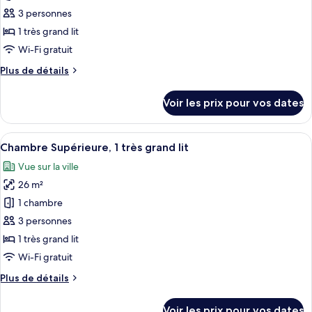
ce
2
(Sleep)
3 personnes
lits
type
1 très grand lit
une
de
Wi-Fi gratuit
place
chambre :
(Sleep)
Plus
Plus de détails
Chambre
de
Supérieure,
détails
Voir les prix pour vos dates
1
sur
le
très
type
Afficher
Une chambre d’hôtel avec un grand lit,
grand
4
de
Chambre Supérieure, 1 très grand lit
toutes
lit
chambre
Vue sur la ville
Chambre
les
Supérieure,
26 m²
photos
1
pour
1 chambre
très
ce
grand
3 personnes
lit
type
1 très grand lit
de
Wi-Fi gratuit
chambre :
Plus
Plus de détails
Chambre
de
Supérieure,
détails
Voir les prix pour vos dates