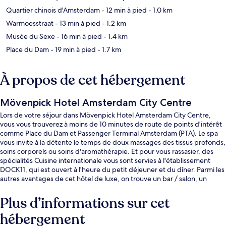
Quartier chinois d'Amsterdam
- 12 min à pied
- 1.0 km
Warmoesstraat
- 13 min à pied
- 1.2 km
Musée du Sexe
- 16 min à pied
- 1.4 km
Place du Dam
- 19 min à pied
- 1.7 km
À propos de cet hébergement
Mövenpick Hotel Amsterdam City Centre
Lors de votre séjour dans Mövenpick Hotel Amsterdam City Centre,
vous vous trouverez à moins de 10 minutes de route de points d'intérêt
comme Place du Dam et Passenger Terminal Amsterdam (PTA). Le spa
vous invite à la détente le temps de doux massages des tissus profonds,
soins corporels ou soins d'aromathérapie. Et pour vous rassasier, des
spécialités Cuisine internationale vous sont servies à l'établissement
DOCK11, qui est ouvert à l'heure du petit déjeuner et du dîner. Parmi les
autres avantages de cet hôtel de luxe, on trouve un bar / salon, un
centre de remise en forme et une salle de fitness ouverte 24 h/24,
l'idéal pour des vacances sans soucis. Les autres voyageurs ne tarissent
Plus d’informations sur cet
pas d'éloges en ce qui concerne le personnel attentionné et le petit
hébergement
déjeuner. Les transports publics sont rapidement accessibles à pied :
Arrêt de tram Muziekgebouw Bimhuis se situe à quelques pas et Arrêt