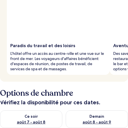
Paradis du travail et des loisirs
Aventu
L'hôtel offre un accès au centre-ville et une vue sur le
Des save
front de mer. Les voyageurs d'affaires bénéficient
restaura
d'espaces de réunion, de postes de travail, de
le bar e
services de spa et de massages.
options 
Options de chambre
Vérifiez la disponibilité pour ces dates.
Vérifier la disponibilité pour ce soir août 7 - août 8
Vérifier la disponibilité pour 
Ce soir
Demain
août 7 - août 8
août 8 - août 9