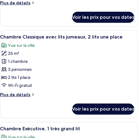
Plus
Plus de détails
chambre :
de
Chambre
détails
Voir les prix pour vos dates
sur
Classique
le
avec
type
Afficher
Une chambre d’hôtel avec deux lits, u
lits
6
de
Chambre Classique avec lits jumeaux, 2 lits une place
toutes
jumeaux,
chambre
Vue sur la ville
Chambre
les
2
Classique
26 m²
photos
lits
avec
pour
1 chambre
une
lits
ce
jumeaux,
place
3 personnes
2
type
2 lits 1 place
lits
de
Wi-Fi gratuit
une
chambre :
place
Plus
Plus de détails
Chambre
de
Classique
détails
Voir les prix pour vos dates
avec
sur
le
lits
type
Afficher
Une chambre d’hôtel avec un grand lit,
jumeaux,
5
de
Chambre Exécutive, 1 très grand lit
toutes
2
chambre
Vue sur la ville