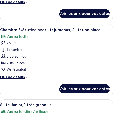
Plus
Plus de détails
Chambre
de
Exécutive
détails
Voir les prix pour vos dates
avec
sur
le
lits
type
Afficher
Literie hypoallergénique, coffres-fort
jumeaux,
4
de
Chambre Exécutive avec lits jumeaux, 2 lits une place
toutes
2
chambre
Vue sur la ville
Chambre
les
lits
Exécutive
26 m²
photos
une
avec
pour
place
1 chambre
lits
ce
jumeaux,
2 personnes
2
type
2 lits 1 place
lits
de
Wi-Fi gratuit
une
chambre :
place
Plus
Plus de détails
Chambre
de
Exécutive
détails
Voir les prix pour vos dates
avec
sur
le
lits
type
Afficher
Une chambre d’hôtel moderne, équipée d
jumeaux,
6
de
Suite Junior, 1 très grand lit
toutes
2
chambre
Vue sur la rivière / le fleuve
Chambre