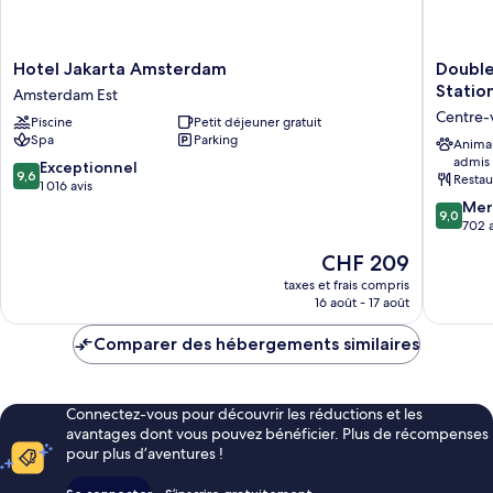
Hotel
DoubleT
Hotel Jakarta Amsterdam
Double
Jakarta
by
Statio
Amsterdam Est
Amsterdam
Hilton
Centre-
Piscine
Petit déjeuner gratuit
Amsterdam
Amster
Spa
Parking
Est
Centraal
Anima
admis
Station
9.6
Exceptionnel
9,6
Restau
Centre-
sur
1 016 avis
ville
10,
9.0
Mer
9,0
d'Amst
Exceptionnel,
sur
702 a
1 016 avis
10,
Le
CHF 209
Merveill
nouveau
702 avis
taxes et frais compris
prix
16 août - 17 août
est
de
Comparer des hébergements similaires
CHF 209
Connectez-vous pour découvrir les réductions et les
avantages dont vous pouvez bénéficier. Plus de récompenses
pour plus d’aventures !