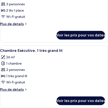
ce
jumeaux,
3 personnes
2
type
2 lits 1 place
lits
de
Wi-Fi gratuit
une
chambre :
place
Plus
Plus de détails
Chambre
de
Supérieure
détails
Voir les prix pour vos dates
avec
sur
le
lits
type
Afficher
Une chambre d’hôtel avec un grand lit,
jumeaux,
5
de
Chambre Exécutive, 1 très grand lit
toutes
2
chambre
26 m²
Chambre
les
lits
Supérieure
1 chambre
photos
une
avec
pour
place
2 personnes
lits
ce
jumeaux,
1 très grand lit
2
type
Wi-Fi gratuit
lits
de
une
Plus
Plus de détails
chambre :
place
de
Chambre
détails
Voir les prix pour vos dates
sur
Exécutive,
le