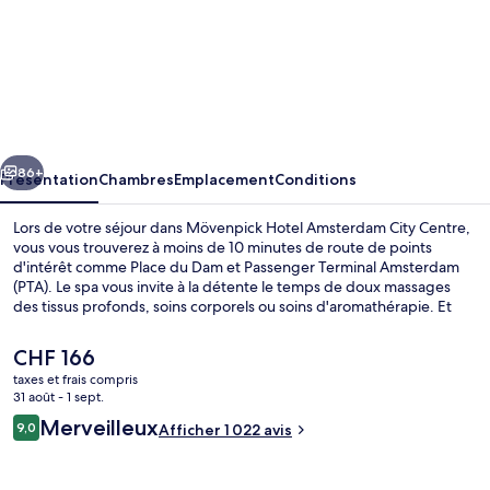
l’hébergement
Mövenpick
Hotel
Amsterdam
City
cédent
Suivant
Centre
86+
Présentation
Chambres
Emplacement
Conditions
Lors de votre séjour dans Mövenpick Hotel Amsterdam City Centre,
vous vous trouverez à moins de 10 minutes de route de points
d'intérêt comme Place du Dam et Passenger Terminal Amsterdam
(PTA). Le spa vous invite à la détente le temps de doux massages
des tissus profonds, soins corporels ou soins d'aromathérapie. Et
pour vous rassasier, des spécialités Cuisine internationale vous sont
servies à l'établissement DOCK11, qui est ouvert à l'heure du petit
Le
CHF 166
déjeuner et du dîner. Parmi les autres avantages de cet hôtel de
prix
taxes et frais compris
luxe, on trouve un bar / salon, un centre de remise en forme et une
actuel
31 août - 1 sept.
salle de fitness ouverte 24 h/24, l'idéal pour des vacances sans
Extérieur
est
Avis
soucis. Les autres voyageurs ne tarissent pas d'éloges en ce qui
Merveilleux
9,0
Afficher 1 022 avis
de
9,0 sur 10
concerne le personnel attentionné et le petit déjeuner. Les
voyageurs
CHF 166.
transports publics sont rapidement accessibles à pied : Arrêt de
tram Muziekgebouw Bimhuis se situe à quelques pas et Arrêt de