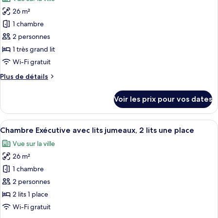
Chambre
les
lits
Classique
26 m²
photos
une
avec
pour
place
1 chambre
lits
ce
jumeaux,
2 personnes
2
type
1 très grand lit
lits
de
Wi-Fi gratuit
une
chambre :
place
Plus
Plus de détails
Chambre
de
Exécutive,
détails
Voir les prix pour vos dates
1
sur
le
très
type
Afficher
Literie hypoallergénique, coffres-fort
grand
4
de
Chambre Exécutive avec lits jumeaux, 2 lits une place
toutes
lit
chambre
Vue sur la ville
Chambre
les
Exécutive,
26 m²
photos
1
pour
1 chambre
très
ce
grand
2 personnes
lit
type
2 lits 1 place
de
Wi-Fi gratuit
chambre :