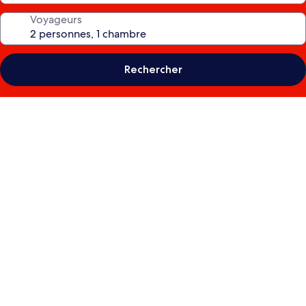
Voyageurs
Rechercher
Galerie
photos
de