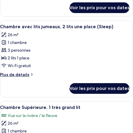
Chambre
détails
Voir les prix pour vos dates
sur
avec
le
lits
type
Afficher
Une chambre d’hôtel comprenant un lit
jumeaux,
4
de
Chambre avec lits jumeaux, 2 lits une place (Sleep)
toutes
2
chambre
26 m²
Chambre
les
lits
avec
1 chambre
photos
une
lits
pour
3 personnes
place
jumeaux,
ce
2
(Sleep)
2 lits 1 place
lits
type
Wi-Fi gratuit
une
de
place
Plus
Plus de détails
chambre :
(Sleep)
de
Chambre
détails
Voir les prix pour vos dates
sur
avec
le
lits
type
Afficher
Une chambre d’hôtel avec un grand lit,
jumeaux,
4
de
Chambre Supérieure, 1 très grand lit
toutes
2
chambre
Vue sur la rivière / le fleuve
Chambre
les
lits
avec
26 m²
photos
une
lits
pour
1 chambre
place
jumeaux,