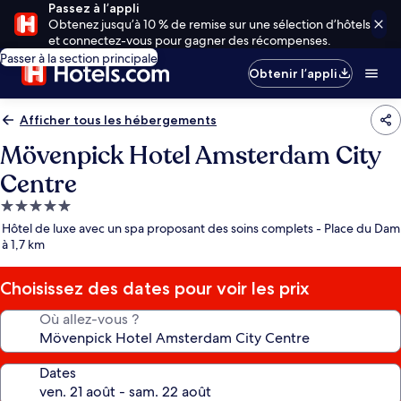
Passez à l’appli
Obtenez jusqu’à 10 % de remise sur une sélection d’hôtels
et connectez-vous pour gagner des récompenses.
Passer à la section principale
Obtenir l’appli
Afficher tous les hébergements
Mövenpick Hotel Amsterdam City
Centre
Hébergement
5.0 étoiles
Hôtel de luxe avec un spa proposant des soins complets - Place du Dam
à 1,7 km
Choisissez des dates pour voir les prix
Où allez-vous ?
Dates