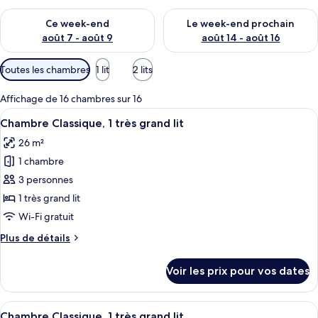
Vérifier la disponibilité pour ce week-end août 7 - août 9
Vérifier la disponibilité pour 
Ce week-end
Le week-end prochain
août 7 - août 9
août 14 - août 16
Filtres
Toutes les chambres
1 lit
2 lits
disponibles
pour
Affichage de 16 chambres sur 16
les
Afficher
Une chambre d’hôtel avec un grand lit,
5
Chambre Classique, 1 très grand lit
chambres
toutes
26 m²
les
1 chambre
photos
pour
3 personnes
ce
1 très grand lit
type
Wi-Fi gratuit
de
Plus
Plus de détails
chambre :
de
Chambre
détails
Voir les prix pour vos dates
sur
Classique,
le
1
type
Afficher
Une chambre d’hôtel avec un grand lit,
très
6
de
Chambre Classique, 1 très grand lit