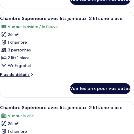
1
sur
le
très
type
Afficher
Une chambre d’hôtel comprenant un lit
grand
4
de
Chambre Supérieure avec lits jumeaux, 2 lits une place
toutes
lit
chambre
Vue sur la rivière / le fleuve
Chambre
les
Supérieure,
26 m²
photos
1
pour
1 chambre
très
ce
grand
3 personnes
lit
type
2 lits 1 place
de
Wi-Fi gratuit
chambre :
Plus
Plus de détails
Chambre
de
Supérieure
détails
Voir les prix pour vos dates
avec
sur
le
lits
type
Afficher
Une chambre d’hôtel comprenant un lit
jumeaux,
4
de
Chambre Supérieure avec lits jumeaux, 2 lits une place
toutes
2
chambre
Vue sur la ville
Chambre
les
lits
Supérieure
26 m²
photos
une
avec
pour
place
1 chambre
lits