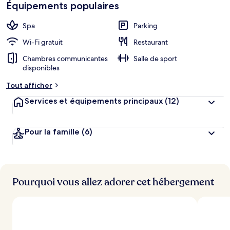
Équipements populaires
tram Kattenburgerstraat, à 9 min de marche à peine.
Spa
Parking
Wi-Fi gratuit
Restaurant
Chambres communicantes
Salle de sport
disponibles
Tout afficher
Services et équipements principaux
(12)
Pour la famille
(6)
Pourquoi vous allez adorer cet hébergement