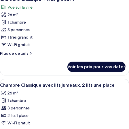
toutes
grand
chambre
Vue sur la ville
Chambre
les
lit
Classique,
26 m²
photos
1
pour
1 chambre
très
ce
grand
3 personnes
lit
type
1 très grand lit
de
Wi-Fi gratuit
chambre :
Plus
Plus de détails
Chambre
de
Classique,
détails
Voir les prix pour vos dates
1
sur
le
très
type
Afficher
Une chambre d’hôtel avec deux lits, u
grand
5
de
Chambre Classique avec lits jumeaux, 2 lits une place
toutes
lit
chambre
26 m²
Chambre
les
Classique,
1 chambre
photos
1
pour
3 personnes
très
ce
grand
2 lits 1 place
lit
type
Wi-Fi gratuit
de