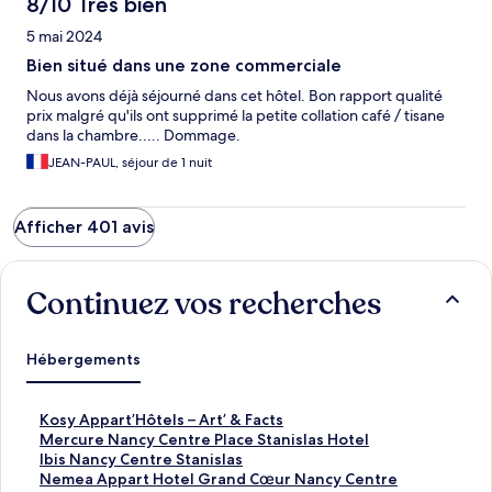
8/10 Très bien
5 mai 2024
Bien situé dans une zone commerciale
Nous avons déjà séjourné dans cet hôtel. Bon rapport qualité
prix malgré qu'ils ont supprimé la petite collation café / tisane
dans la chambre..... Dommage.
JEAN-PAUL, séjour de 1 nuit
Afficher 401 avis
Continuez vos recherches
Hébergements
L
Kosy Appart’Hôtels – Art’ & Facts
i
L
Mercure Nancy Centre Place Stanislas Hotel
e
i
L
Ibis Nancy Centre Stanislas
n
e
i
L
Nemea Appart Hotel Grand Cœur Nancy Centre