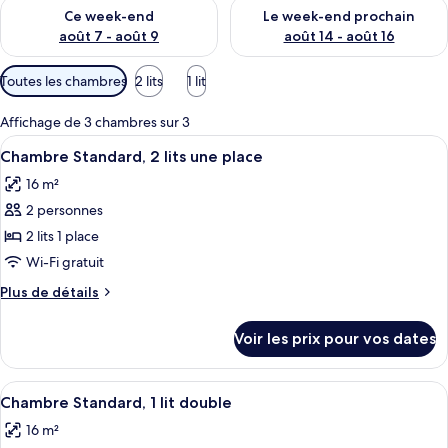
Vérifier la disponibilité pour ce week-end août 7 - août 9
Vérifier la disponibilité pour 
Ce week-end
Le week-end prochain
août 7 - août 9
août 14 - août 16
Filtres
Toutes les chambres
2 lits
1 lit
disponibles
pour
Affichage de 3 chambres sur 3
les
Afficher
Une chambre d’hôtel équipée d’un lit, 
7
Chambre Standard, 2 lits une place
chambres
toutes
16 m²
les
2 personnes
photos
pour
2 lits 1 place
ce
Wi-Fi gratuit
type
Plus
Plus de détails
de
de
chambre :
détails
Voir les prix pour vos dates
sur
Chambre
le
Standard,
type
Afficher
Une chambre d’hôtel avec un grand li
2
9
de
Chambre Standard, 1 lit double
toutes
chambre
lits
16 m²
Chambre
les
une