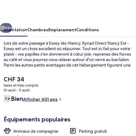
Direct
Nancy
Est
cédent
Suivant
-
22+
Présentation
Chambres
Emplacement
Conditions
Essey
Lors de votre passage à Essey-lès-Nancy, Kyriad Direct Nancy Est -
Essey est un choix excellent où séjourner. Tout est ici fait pour votre
plaisir : vos papilles s'en donneront à cœur joie, reprenez des forces
au café et vous pourrez vous relaxer autour d'un verre au bar/salon.
Parmi les autres petits avantages de cet hébergement figurent une
terrasse et un jardin.
Le
CHF 34
prix
taxes et frais compris
actuel
10 août - 11 août
Restaurant
est
Avis
Bien
7,6
Afficher 401 avis
de
7,6 sur 10
voyageurs
CHF 34.
Équipements populaires
Animaux de compagnie
Parking gratuit