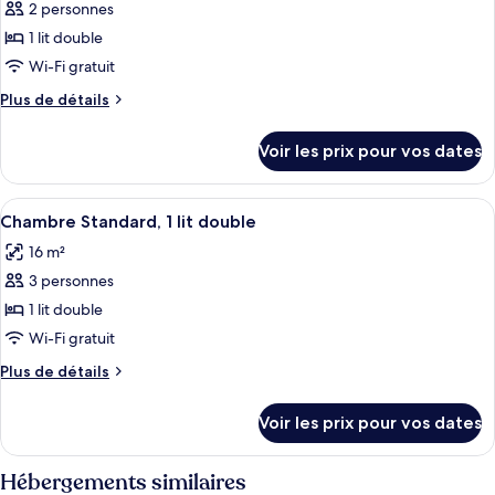
Standard,
2 personnes
photos
place
2
pour
1 lit double
lits
ce
une
Wi-Fi gratuit
place
type
Plus
Plus de détails
de
de
chambre :
détails
Voir les prix pour vos dates
sur
Chambre
le
Standard,
type
Afficher
Une chambre d’hôtel avec un lit, une t
1
8
de
Chambre Standard, 1 lit double
toutes
chambre
lit
16 m²
Chambre
les
double
Standard,
3 personnes
photos
1
pour
1 lit double
lit
ce
double
Wi-Fi gratuit
type
Plus
Plus de détails
de
de
chambre :
détails
Voir les prix pour vos dates
sur
Chambre
le
Standard,
type
Hébergements similaires
1
de