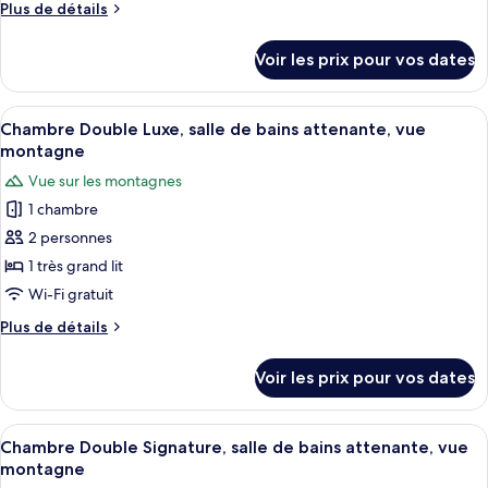
montagne
de
Plus
Plus de détails
chambre :
bains
de
Chambre
attenante,
détails
Voir les prix pour vos dates
vue
sur
Familiale,
montagne
le
salle
type
Afficher
Une chambre élégante, dotée d’une têt
de
30
de
Chambre Double Luxe, salle de bains attenante, vue
toutes
bains
chambre
montagne
Chambre
les
attenante,
Vue sur les montagnes
Familiale,
photos
vue
salle
1 chambre
pour
jardin
de
2 personnes
ce
bains
attenante,
type
1 très grand lit
vue
de
Wi-Fi gratuit
jardin
chambre :
Plus
Plus de détails
Chambre
de
Double
détails
Voir les prix pour vos dates
sur
Luxe,
le
salle
type
Afficher
Une chambre à coucher bien aménagée, 
de
11
de
Chambre Double Signature, salle de bains attenante, vue
toutes
chambre
bains
montagne
Chambre
les