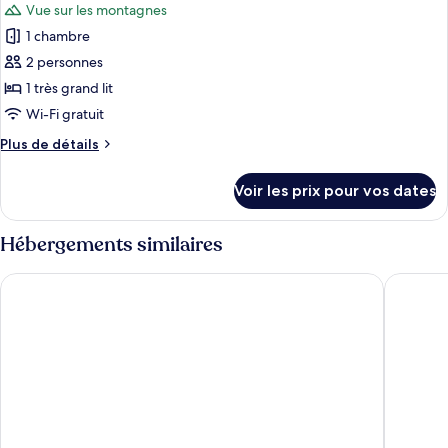
attenante,
Vue sur les montagnes
Double
photos
vue
Luxe,
1 chambre
pour
montagne
salle
2 personnes
ce
de
bains
type
1 très grand lit
attenante,
de
Wi-Fi gratuit
vue
chambre :
montagne
Plus
Plus de détails
Chambre
de
Double
détails
Voir les prix pour vos dates
sur
Signature,
le
salle
type
Hébergements similaires
de
de
chambre
bains
The Royal Victoria Hotel
Black Bo
Chambre
attenante,
Double
vue
Signature,
montagne
salle
de
bains
attenante,
vue
montagne