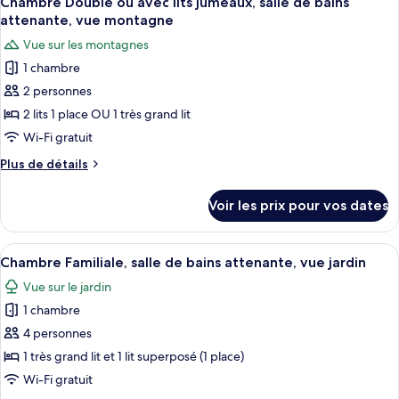
Chambre Double ou avec lits jumeaux, salle de bains
toutes
chambre
bains
attenante, vue montagne
Chambre
les
attenante,
Vue sur les montagnes
Double
photos
vue
Standard,
1 chambre
pour
montagne
salle
2 personnes
ce
de
bains
type
2 lits 1 place OU 1 très grand lit
attenante,
de
Wi-Fi gratuit
vue
chambre :
montagne
Plus
Plus de détails
Chambre
de
Double
détails
Voir les prix pour vos dates
sur
ou
le
avec
type
Afficher
Un lit bien fait, avec une couette turq
lits
8
de
Chambre Familiale, salle de bains attenante, vue jardin
toutes
chambre
jumeaux,
Vue sur le jardin
Chambre
les
salle
Double
1 chambre
photos
de
ou
pour
4 personnes
bains
avec
ce
lits
1 très grand lit et 1 lit superposé (1 place)
attenante,
jumeaux,
type
vue
Wi-Fi gratuit
salle
de