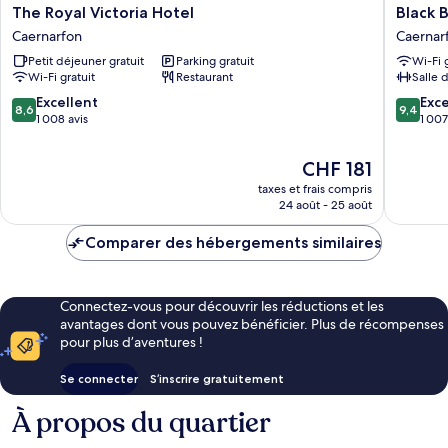
The
Black
The Royal Victoria Hotel
Black 
Royal
Boy
Caernarfon
Caernar
Victoria
Inn
Petit déjeuner gratuit
Parking gratuit
Wi-Fi 
Hotel
Caernar
Wi-Fi gratuit
Restaurant
Salle 
Caernarfon
8.6
9.4
Excellent
Exc
8,6
9,4
sur
sur
1 008 avis
1 007
10,
10,
Excellent,
Exceptio
Le
CHF 181
1 008 avis
1 007 avi
nouveau
taxes et frais compris
prix
24 août - 25 août
est
de
Comparer des hébergements similaires
CHF 181
Connectez-vous pour découvrir les réductions et les
avantages dont vous pouvez bénéficier. Plus de récompenses
pour plus d’aventures !
Se connecter
S’inscrire gratuitement
À propos du quartier