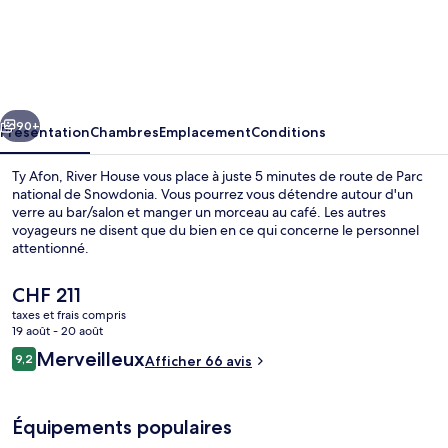
Ty
Afon,
River
House
cédent
Suivant
90+
Présentation
Chambres
Emplacement
Conditions
Ty Afon, River House vous place à juste 5 minutes de route de Parc
national de Snowdonia. Vous pourrez vous détendre autour d'un
verre au bar/salon et manger un morceau au café. Les autres
voyageurs ne disent que du bien en ce qui concerne le personnel
attentionné.
Le
CHF 211
prix
taxes et frais compris
actuel
19 août - 20 août
Terrasse/Patio
est
Avis
Merveilleux
9,2
Afficher 66 avis
de
9,2 sur 10
voyageurs
CHF 211.
Équipements populaires