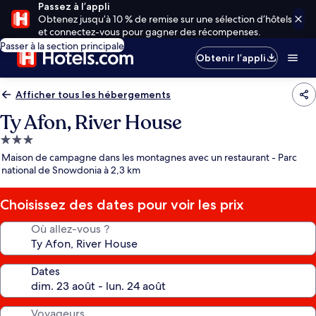
Passez à l’appli
Obtenez jusqu’à 10 % de remise sur une sélection d’hôtels
et connectez-vous pour gagner des récompenses.
Passer à la section principale
Obtenir l’appli
Afficher tous les hébergements
Ty Afon, River House
Hébergement
3.0 étoiles
Maison de campagne dans les montagnes avec un restaurant - Parc
national de Snowdonia à 2,3 km
Choisissez des dates pour voir les prix
Où allez-vous ?
Dates
Voyageurs