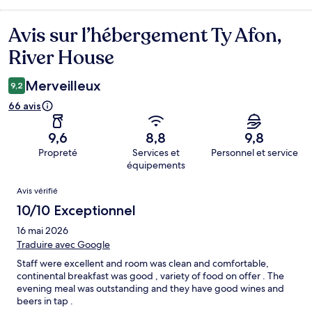
Avis sur l’hébergement Ty Afon,
Avis
River House
Merveilleux
9,2
66 avis
9,6
8,8
9,8
Propreté
Services et
Personnel et service
équipements
Avis
Avis vérifié
10/10 Exceptionnel
16 mai 2026
Traduire avec Google
Staff were excellent and room was clean and comfortable,
continental breakfast was good , variety of food on offer . The
evening meal was outstanding and they have good wines and
beers in tap .