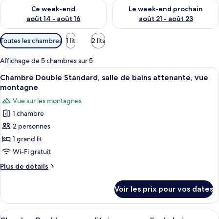
Vérifier la disponibilité pour ce week-end août 14 - août 16
Vérifier la disponibilité pour
Ce week-end
Le week-end prochain
août 14 - août 16
août 21 - août 23
Filtres
Toutes les chambres
1 lit
2 lits
disponibles
pour
Affichage de 5 chambres sur 5
les
Afficher
Une vue sur un paysage montagneux, a
8
Chambre Double Standard, salle de bains attenante, vue
chambres
toutes
montagne
les
Vue sur les montagnes
photos
1 chambre
pour
2 personnes
ce
type
1 grand lit
de
Wi-Fi gratuit
chambre :
Plus
Plus de détails
Chambre
de
Double
détails
Voir les prix pour vos dates
sur
Standard,
le
salle
type
Afficher
Un lit avec une literie blanche et plusie
de
9
de