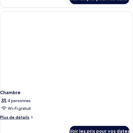
sur
le
type
de
chambre
Chambre
Chambre
4 personnes
Wi-Fi gratuit
Plus
Plus de détails
de
détails
Voir les prix pour vos dates
sur