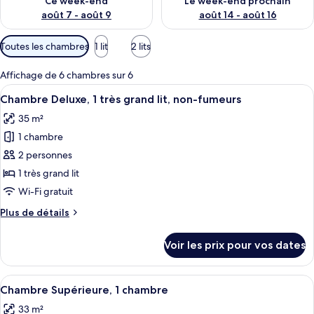
Ce week-end
Le week-end prochain
août 7 - août 9
août 14 - août 16
Filtres
Toutes les chambres
1 lit
2 lits
disponibles
pour
Affichage de 6 chambres sur 6
les
Afficher
Une chambre d’hôtel avec un grand lit,
4
Chambre Deluxe, 1 très grand lit, non-fumeurs
chambres
toutes
35 m²
les
1 chambre
photos
pour
2 personnes
ce
1 très grand lit
type
Wi-Fi gratuit
de
Plus
Plus de détails
chambre :
de
Chambre
détails
Voir les prix pour vos dates
sur
Deluxe,
le
1
type
Afficher
Une chambre d’hôtel avec deux lits, un
très
4
de
Chambre Supérieure, 1 chambre
toutes
grand
chambre
33 m²
Chambre