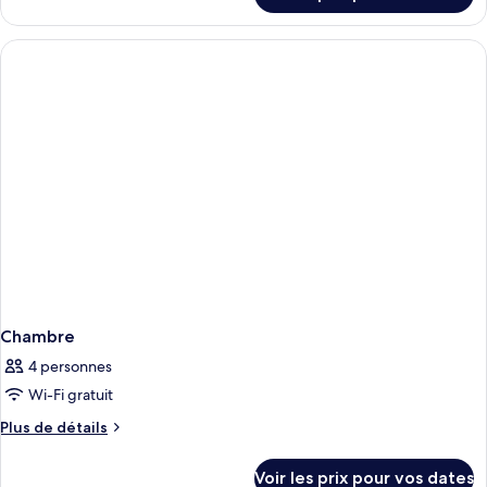
le
type
de
chambre
Chambre
Chambre
4 personnes
Wi-Fi gratuit
Plus
Plus de détails
de
détails
Voir les prix pour vos dates
sur