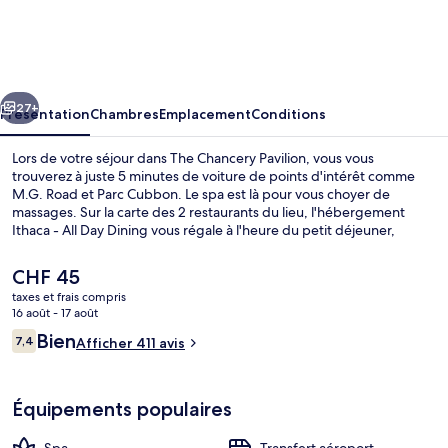
Chancery
Pavilion
cédent
Suivant
27+
Présentation
Chambres
Emplacement
Conditions
Lors de votre séjour dans The Chancery Pavilion, vous vous
trouverez à juste 5 minutes de voiture de points d'intérêt comme
M.G. Road et Parc Cubbon. Le spa est là pour vous choyer de
massages. Sur la carte des 2 restaurants du lieu, l'hébergement
Ithaca - All Day Dining vous régale à l'heure du petit déjeuner,
déjeuner et dîner. Cet hôtel de luxe abrite en outre une salle de
fitness et un bar / salon.
Le
CHF 45
prix
taxes et frais compris
actuel
16 août - 17 août
Salle de remise en forme
est
Avis
Bien
7,4
Afficher 411 avis
de
7,4 sur 10
voyageurs
CHF 45.
Équipements populaires