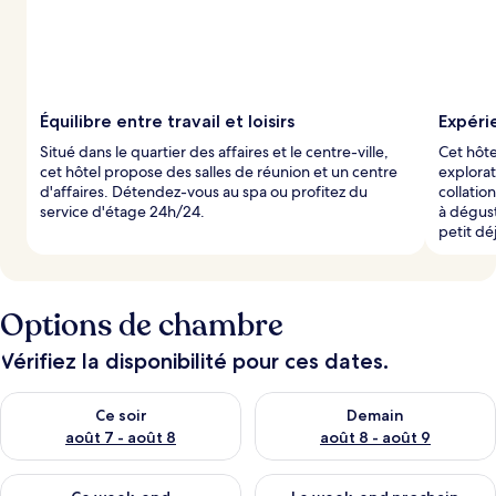
Équilibre entre travail et loisirs
Expéri
Situé dans le quartier des affaires et le centre-ville,
Cet hôte
cet hôtel propose des salles de réunion et un centre
explorat
d'affaires. Détendez-vous au spa ou profitez du
collatio
service d'étage 24h/24.
à dégust
petit d
Options de chambre
Vérifiez la disponibilité pour ces dates.
Vérifier la disponibilité pour ce soir août 7 - août 8
Vérifier la disponibilité pour 
Ce soir
Demain
août 7 - août 8
août 8 - août 9
Vérifier la disponibilité pour ce week-end août 7 - août 9
Vérifier la disponibilité pour 