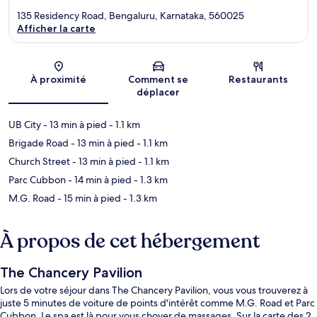
135 Residency Road, Bengaluru, Karnataka, 560025
Afficher la carte
Carte
À proximité
Comment se
Restaurants
déplacer
UB City
- 13 min à pied
- 1.1 km
Brigade Road
- 13 min à pied
- 1.1 km
Church Street
- 13 min à pied
- 1.1 km
Parc Cubbon
- 14 min à pied
- 1.3 km
M.G. Road
- 15 min à pied
- 1.3 km
À propos de cet hébergement
The Chancery Pavilion
Lors de votre séjour dans The Chancery Pavilion, vous vous trouverez à
juste 5 minutes de voiture de points d'intérêt comme M.G. Road et Parc
Cubbon. Le spa est là pour vous choyer de massages. Sur la carte des 2