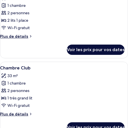
les
lit,
Deluxe,
1 chambre
photos
non-
1
pour
2 personnes
fumeurs
très
ce
grand
2 lits 1 place
lit,
type
Wi-Fi gratuit
non-
de
fumeurs
Plus
Plus de détails
chambre :
de
Chambre
détails
Voir les prix pour vos dates
sur
Supérieure,
le
1
type
Afficher
Une chambre d’hôtel avec un grand lit, 
chambre
4
de
Chambre Club
toutes
chambre
33 m²
Chambre
les
Supérieure,
1 chambre
photos
1
pour
2 personnes
chambre
ce
1 très grand lit
type
Wi-Fi gratuit
de
Plus
Plus de détails
chambre :
de
Chambre
détails
Voir les prix pour vos dates