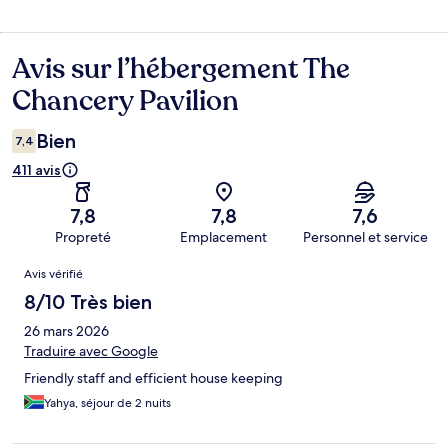
Avis sur l’hébergement The
Avis
Chancery Pavilion
Bien
7,4
411 avis
7,8
7,8
7,6
Propreté
Emplacement
Personnel et service
Avis
Avis vérifié
8/10 Très bien
26 mars 2026
Traduire avec Google
Friendly staff and efficient house keeping
Yahya, séjour de 2 nuits