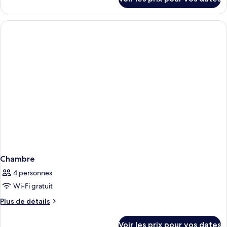
sur
Club
le
type
de
chambre
Chambre
Club
Chambre
4 personnes
Wi-Fi gratuit
Plus
Plus de détails
de
détails
Voir les prix pour vos dates