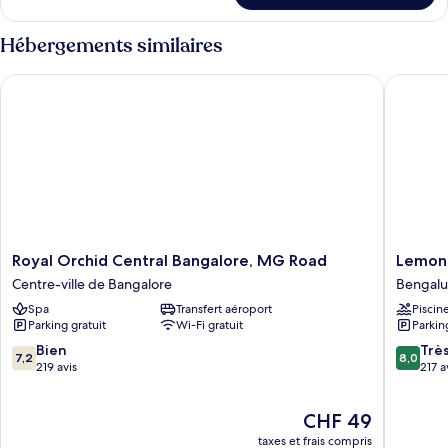
le
type
Hébergements similaires
de
chambre
Royal Orchid Central Bangalore, MG Road
Lemon Tr
Chambre
Royal
Lemon
Royal Orchid Central Bangalore, MG Road
Lemon 
Orchid
Tree
Centre-ville de Bangalore
Bengalu
Central
Premier,
Spa
Transfert aéroport
Piscin
Bangalore,
Ulsoor
Parking gratuit
Wi-Fi gratuit
Parkin
MG
Lake,
Road
Bengalu
7.2
8.0
Bien
Trè
7,2
8,0
Centre-
Bengalu
sur
sur
219 avis
217 a
ville
10,
10,
de
Bien,
Très
Le
CHF 49
Bangalore
219 avis
bien,
nouveau
217 avis
taxes et frais compris