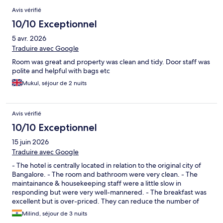
Avis vérifié
10/10 Exceptionnel
5 avr. 2026
Traduire avec Google
Room was great and property was clean and tidy. Door staff was
polite and helpful with bags etc
Mukul, séjour de 2 nuits
Avis vérifié
10/10 Exceptionnel
15 juin 2026
Traduire avec Google
- The hotel is centrally located in relation to the original city of
Bangalore. - The room and bathroom were very clean. - The
maintainance & housekeeping staff were a little slow in
responding but were very well-mannered. - The breakfast was
excellent but is over-priced. They can reduce the number of
items to reduce the price. - The pool seems to be under-utilized
Milind, séjour de 3 nuits
therefore the water is not as clear as most 4- star pools. Overall a