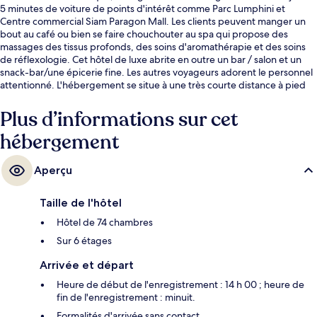
5 minutes de voiture de points d'intérêt comme Parc Lumphini et
Centre commercial Siam Paragon Mall. Les clients peuvent manger un
bout au café ou bien se faire chouchouter au spa qui propose des
massages des tissus profonds, des soins d'aromathérapie et des soins
de réflexologie. Cet hôtel de luxe abrite en outre un bar / salon et un
snack-bar/une épicerie fine. Les autres voyageurs adorent le personnel
attentionné. L'hébergement se situe à une très courte distance à pied
des transports publics : Station de métro MRT Wat Mangkon se trouve à
5 min et Station de MRT Lamphong, à 9 min.
Plus d’informations sur cet
hébergement
Aperçu
Taille de l'hôtel
Hôtel de 74 chambres
Sur 6 étages
Arrivée et départ
Heure de début de l'enregistrement : 14 h 00 ; heure de
fin de l'enregistrement : minuit.
Formalités d'arrivée sans contact