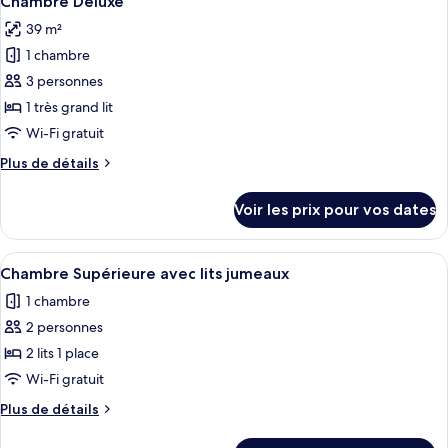
Chambre Deluxe
toutes
chambre
39 m²
Suite
les
King
1 chambre
photos
pour
3 personnes
ce
1 très grand lit
type
Wi-Fi gratuit
de
Plus
Plus de détails
chambre :
de
Chambre
détails
Voir les prix pour vos dates
sur
Deluxe
le
type
Afficher
Un lit à baldaquin, un lavabo rouge, u
4
de
Chambre Supérieure avec lits jumeaux
toutes
chambre
1 chambre
Chambre
les
Deluxe
2 personnes
photos
pour
2 lits 1 place
ce
Wi-Fi gratuit
type
Plus
Plus de détails
de
de
chambre :
détails