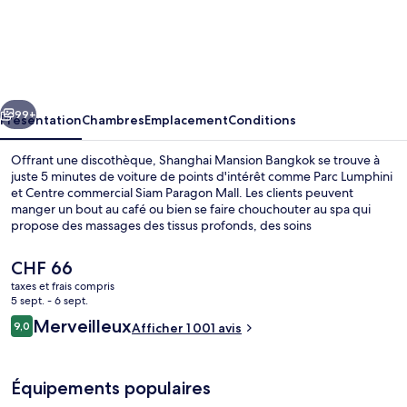
Shanghai
Mansion
Bangkok
cédent
Suivant
99+
Présentation
Chambres
Emplacement
Conditions
Offrant une discothèque, Shanghai Mansion Bangkok se trouve à
juste 5 minutes de voiture de points d'intérêt comme Parc Lumphini
et Centre commercial Siam Paragon Mall. Les clients peuvent
manger un bout au café ou bien se faire chouchouter au spa qui
propose des massages des tissus profonds, des soins
d'aromathérapie et des soins de réflexologie. Cet hôtel de luxe
abrite en outre un bar / salon et un snack-bar/une épicerie fine. Les
Le
CHF 66
autres voyageurs adorent le personnel attentionné. L'hébergement
prix
taxes et frais compris
se situe à une très courte distance à pied des transports publics :
actuel
5 sept. - 6 sept.
Station de métro MRT Wat Mangkon se trouve à 5 min et Station de
Intérieur
est
Avis
MRT Lamphong, à 9 min.
Merveilleux
9,0
Afficher 1 001 avis
de
9,0 sur 10
voyageurs
CHF 66.
Équipements populaires