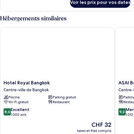
Voir les prix pour vos dates
sur
Chambre
le
Supérieure
type
Hébergements similaires
avec
de
chambre
lits
Hotel Royal Bangkok
ASAI Ba
Chambre
jumeaux
Supérieure
avec
lits
jumeaux
Hotel
ASAI
Hotel Royal Bangkok
ASAI B
Royal
Bangko
Centre-ville de Bangkok
Centre-
Bangkok
Chinato
Piscine
Parking gratuit
Parkin
Centre-
Centre-
Wi-Fi gratuit
Restaurant
Restau
ville
ville
de
de
8.6
9.2
Excellent
Mer
8,6
9,2
Bangkok
Bangko
sur
sur
1 002 avis
1 012
10,
10,
Le
CHF 32
Excellent,
Merveill
nouveau
1 002 avis
1 012 avi
taxes et frais compris