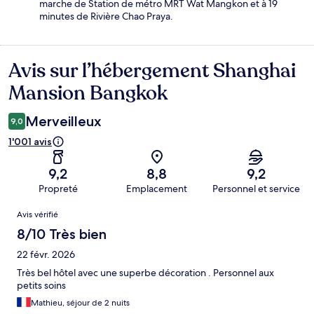
marche de Station de métro MRT Wat Mangkon et à 19
minutes de Rivière Chao Praya.
Avis sur l’hébergement Shanghai
Avis
Mansion Bangkok
Merveilleux
9,0
1'001 avis
9,2
8,8
9,2
Propreté
Emplacement
Personnel et service
Avis
Avis vérifié
8/10 Très bien
22 févr. 2026
Très bel hôtel avec une superbe décoration . Personnel aux
petits soins
Mathieu, séjour de 2 nuits