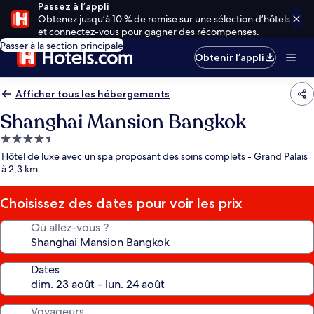
Passez à l’appli
Obtenez jusqu’à 10 % de remise sur une sélection d’hôtels
et connectez-vous pour gagner des récompenses.
Passer à la section principale
Obtenir l’appli
Afficher tous les hébergements
Shanghai Mansion Bangkok
Hébergement
4.5 étoiles
Hôtel de luxe avec un spa proposant des soins complets - Grand Palais
à 2,3 km
Choisissez des dates pour voir les prix
Où allez-vous ?
Dates
Voyageurs