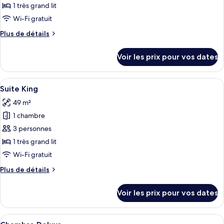
ce
Room
1 très grand lit
type
Wi-Fi gratuit
de
Plus
Plus de détails
chambre :
de
Chambre
détails
Voir les prix pour vos dates
sur
Double
le
Supérieure
type
Afficher
Une chambre d’hôtel avec un grand lit, 
15
de
Suite King
toutes
chambre
49 m²
Chambre
les
Double
1 chambre
photos
Supérieure
pour
3 personnes
ce
1 très grand lit
type
Wi-Fi gratuit
de
Plus
Plus de détails
chambre :
de
Suite
détails
Voir les prix pour vos dates
sur
King
le
type
Afficher
Une chambre d’hôtel avec un grand lit, 
16
de