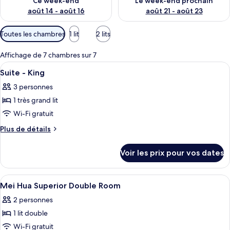
Ce week-end
Le week-end prochain
août 14 - août 16
août 21 - août 23
Filtres
Toutes les chambres
1 lit
2 lits
disponibles
pour
Affichage de 7 chambres sur 7
les
Afficher
Une chambre d’hôtel avec un grand lit,
8
Suite - King
chambres
toutes
3 personnes
les
1 très grand lit
photos
pour
Wi-Fi gratuit
ce
Plus
Plus de détails
type
de
détails
de
Voir les prix pour vos dates
sur
chambre :
le
Suite
type
Afficher
1 chambre, literie de qualité supérieur
2
-
de
Mei Hua Superior Double Room
toutes
chambre
King
2 personnes
Suite
les
-
1 lit double
photos
King
pour
Wi-Fi gratuit