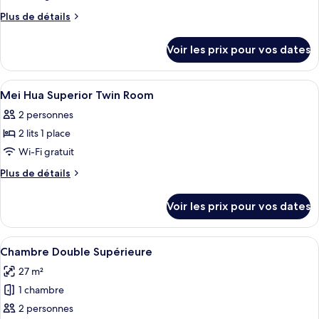
ce
Plus
Plus de détails
type
de
détails
de
Voir les prix pour vos dates
sur
chambre :
le
Mei
type
Afficher
1 chambre, literie de qualité supérieur
2
Hua
de
Mei Hua Superior Twin Room
toutes
chambre
Superior
2 personnes
Mei
les
Double
Hua
2 lits 1 place
photos
Room
Superior
pour
Wi-Fi gratuit
Double
ce
Room
Plus
Plus de détails
type
de
détails
de
Voir les prix pour vos dates
sur
chambre :
le
Mei
type
Afficher
Un lit à baldaquin, une table de cheve
10
Hua
de
Chambre Double Supérieure
toutes
chambre
Superior
27 m²
Mei
les
Twin
Hua
1 chambre
photos
Room
Superior
pour
2 personnes
Twin