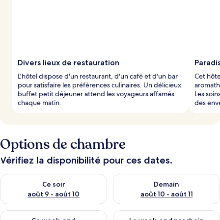
Divers lieux de restauration
Paradi
L'hôtel dispose d'un restaurant, d'un café et d'un bar
Cet hôte
pour satisfaire les préférences culinaires. Un délicieux
aromathé
buffet petit déjeuner attend les voyageurs affamés
Les soi
chaque matin.
des env
Options de chambre
Vérifiez la disponibilité pour ces dates.
Vérifier la disponibilité pour ce soir août 9 - août 10
Vérifier la disponibilité pour 
Ce soir
Demain
août 9 - août 10
août 10 - août 11
Vérifier la disponibilité pour ce week-end août 14 - août 16
Vérifier la disponibilité pour