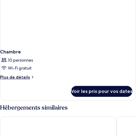
Chambre
10 personnes
Wi-Fi gratuit
Plus
Plus de détails
de
détails
Voir les prix pour vos dates
sur
le
type
Hébergements similaires
de
chambre
Hotel Riu Plaza London The Westminster
Park Pla
Chambre