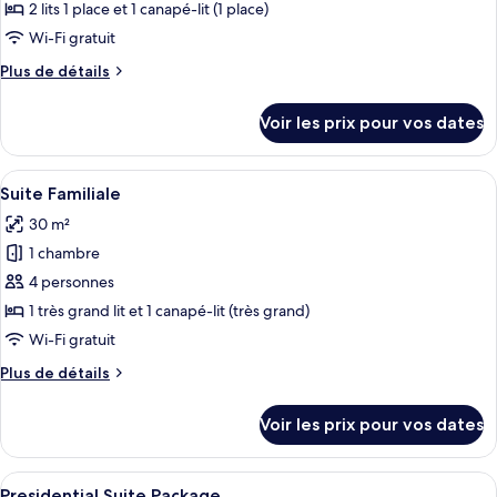
ce
2 lits 1 place et 1 canapé-lit (1 place)
type
Wi-Fi gratuit
de
Plus
Plus de détails
chambre :
de
Chambre
détails
Voir les prix pour vos dates
sur
Familiale
le
(Deluxe)
type
Afficher
Une chambre d’hôtel moderne dotée d’un
9
de
Suite Familiale
toutes
chambre
30 m²
Chambre
les
Familiale
1 chambre
photos
(Deluxe)
pour
4 personnes
ce
1 très grand lit et 1 canapé-lit (très grand)
type
Wi-Fi gratuit
de
Plus
Plus de détails
chambre :
de
Suite
détails
Voir les prix pour vos dates
sur
Familiale
le
type
Afficher
Une chambre d’hôtel moderne avec un gr
15
de
Presidential Suite Package