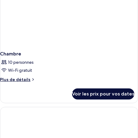
très
grand
lit
Chambre
10 personnes
Wi-Fi gratuit
Plus
Plus de détails
de
détails
Voir les prix pour vos dates
sur
le
type
de
chambre
Chambre