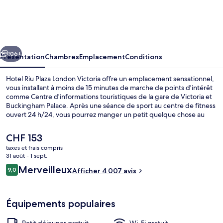
Riu
Plaza
London
cédent
Suivant
Victoria
106+
Présentation
Chambres
Emplacement
Conditions
Hotel Riu Plaza London Victoria offre un emplacement sensationnel,
vous installant à moins de 15 minutes de marche de points d'intérêt
comme Centre d'informations touristiques de la gare de Victoria et
Buckingham Palace. Après une séance de sport au centre de fitness
ouvert 24 h/24, vous pourrez manger un petit quelque chose au
restaurant ou siroter une boisson rafraîchissante au bar/salon. À
moins de 5 minutes en voiture, vous trouverez aussi des sites
Le
CHF 153
comme Hyde Park et Big Ben. Les autres voyageurs ne tarissent pas
prix
taxes et frais compris
d'éloges en ce qui concerne le personnel attentionné et le petit
actuel
31 août - 1 sept.
déjeuner. L'hébergement se situe à une très courte distance à pied
Presidential Suite Package | Restaura
est
Avis
des transports publics : Station de métro Victoria se trouve à 2 min
Merveilleux
9,0
Afficher 4 007 avis
de
9,0 sur 10
et Station de métro St. James's Park, à 12 min.
voyageurs
CHF 153.
Équipements populaires