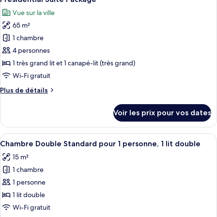
toutes
chambre
Vue sur la ville
Suite
les
Familiale
65 m²
photos
pour
1 chambre
ce
4 personnes
type
1 très grand lit et 1 canapé-lit (très grand)
de
Wi-Fi gratuit
chambre :
Plus
Plus de détails
Presidential
de
Suite
détails
Voir les prix pour vos dates
Package
sur
le
type
Afficher
Une chambre d’hôtel avec un grand lit
11
de
Chambre Double Standard pour 1 personne, 1 lit double
toutes
chambre
15 m²
Presidential
les
Suite
1 chambre
photos
Package
pour
1 personne
ce
1 lit double
type
Wi-Fi gratuit
de