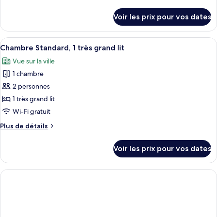
Chambre
pas
de
de
détails
Familiale,
Voir les prix pour vos dates
fenêtre
sur
pas
le
de
type
Afficher
Une chambre d’hôtel moderne dotée d’un
fenêtre
7
de
Chambre Standard, 1 très grand lit
toutes
chambre
Vue sur la ville
Chambre
les
Familiale,
1 chambre
photos
pas
pour
2 personnes
de
ce
fenêtre
1 très grand lit
type
Wi-Fi gratuit
de
Plus
Plus de détails
chambre :
de
Chambre
détails
Voir les prix pour vos dates
sur
Standard,
le
1
type
très
de
grand
chambre
Chambre
lit
Standard,
1