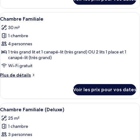
sur
Standard,
le
1
type
Afficher
Une chambre d’hôtel moderne équipée d
grand
7
de
Chambre Familiale
toutes
lit
chambre
30 m²
Chambre
les
Standard,
1 chambre
photos
1
pour
4 personnes
grand
ce
lit
1 très grand lit et 1 canapé-lit (très grand) OU 2 lits 1 place et 1
canapé-lit (très grand)
type
de
Wi-Fi gratuit
chambre :
Plus
Plus de détails
Chambre
de
détails
Familiale
Voir les prix pour vos dates
sur
le
type
Afficher
Une chambre d’hôtel avec un grand lit
11
de
Chambre Familiale (Deluxe)
toutes
chambre
25 m²
Chambre
les
Familiale
1 chambre
photos
pour
3 personnes