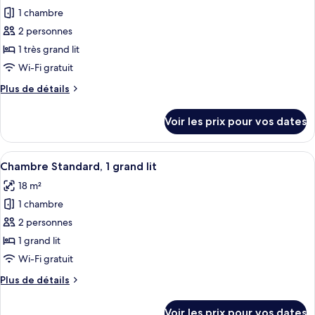
place
Standard,
1 chambre
photos
2
pour
2 personnes
lits
ce
une
1 très grand lit
place
type
Wi-Fi gratuit
de
Plus
Plus de détails
chambre :
de
Chambre
détails
Voir les prix pour vos dates
sur
Standard,
le
1
type
Afficher
Une chambre d’hôtel avec un grand lit,
très
8
de
Chambre Standard, 1 grand lit
toutes
grand
chambre
18 m²
Chambre
les
lit
Standard,
1 chambre
photos
1
pour
2 personnes
très
ce
grand
1 grand lit
lit
type
Wi-Fi gratuit
de
Plus
Plus de détails
chambre :
de
Chambre
détails
Voir les prix pour vos dates