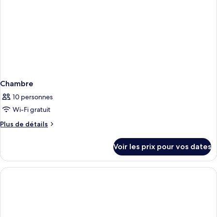
Chambre
10 personnes
Wi-Fi gratuit
Plus
Plus de détails
de
détails
Voir les prix pour vos dates
sur
le
type
de
chambre
Chambre