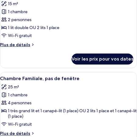
aux
15 m²
Standard,
photos
personnes
1
1 chambre
pour
à
lit
2 personnes
ce
double,
mobilité
accessible
type
1 lit double OU 2 lits 1 place
réduite
aux
de
Wi-Fi gratuit
personnes
chambre :
à
Plus
Plus de détails
Chambre
mobilité
de
réduite
Deluxe,
détails
Voir les prix pour vos dates
sur
1
le
lit
type
Afficher
Une chambre d’hôtel avec un canapé ble
double
10
de
Chambre Familiale, pas de fenêtre
toutes
chambre
ou
25 m²
Chambre
les
2
Deluxe,
1 chambre
photos
lits
1
pour
4 personnes
jumeaux,
lit
ce
double
1 très grand lit et 1 canapé-lit (1 place) OU 2 lits 1 place et 1 canapé-lit
pas
ou
(1 place)
type
de
2
de
Wi-Fi gratuit
fenêtre
lits
chambre :
jumeaux,
Plus
Plus de détails