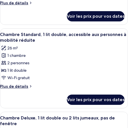
Plus
Plus de détails
chambre :
de
Chambre
détails
Voir les prix pour vos dates
sur
Double
le
Standard
type
Afficher
Une chambre d’hôtel moderne, dotée d’
pour
8
de
Chambre Standard, 1 lit double, accessible aux personnes à
toutes
1
chambre
mobilité réduite
Chambre
les
personne,
26 m²
Double
photos
1
Standard
1 chambre
pour
lit
pour
2 personnes
ce
1
double
personne,
type
1 lit double
1
de
Wi-Fi gratuit
lit
chambre :
double
Plus
Plus de détails
Chambre
de
Standard,
détails
Voir les prix pour vos dates
sur
1
le
lit
type
Afficher
Une chambre d’hôtel avec deux lits, un
double,
9
de
Chambre Deluxe, 1 lit double ou 2 lits jumeaux, pas de
toutes
chambre
accessible
fenêtre
Chambre
les