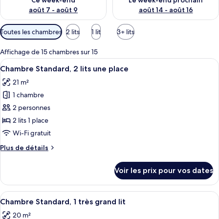
Ce week-end
Le week-end prochain
août 7 - août 9
août 14 - août 16
Filtres
Toutes les chambres
2 lits
1 lit
3+ lits
disponibles
pour
Affichage de 15 chambres sur 15
les
Afficher
Une chambre d’hôtel avec deux lits, un
9
Chambre Standard, 2 lits une place
chambres
toutes
21 m²
les
1 chambre
photos
pour
2 personnes
ce
2 lits 1 place
type
Wi-Fi gratuit
de
Plus
Plus de détails
chambre :
de
Chambre
détails
Voir les prix pour vos dates
sur
Standard,
le
2
type
Afficher
Une chambre d’hôtel moderne avec un g
lits
8
de
Chambre Standard, 1 très grand lit
toutes
une
chambre
20 m²
Chambre
les