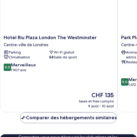
Hotel
Park
Hotel Riu Plaza London The Westminster
Park P
Riu
Plaza
Centre-ville de Londres
Centre-v
Plaza
London
Parking
Wi-Fi gratuit
Anima
London
Victoria
Climatisation
Salle de sport
admis
The
Centre-
Restau
Westminster
ville
9.0
Merveilleux
9,0
Centre-
de
sur
1 907 avis
ville
Londres
10,
9.0
Mer
de
Merveilleux,
9,0
sur
1 672
Londres
1 907 avis
10,
Le
CHF 135
Merveill
nouveau
1 672 avi
taxes et frais compris
prix
9 août - 10 août
est
de
Comparer des hébergements similaires
CHF 135
Connectez-vous pour découvrir les réductions et les