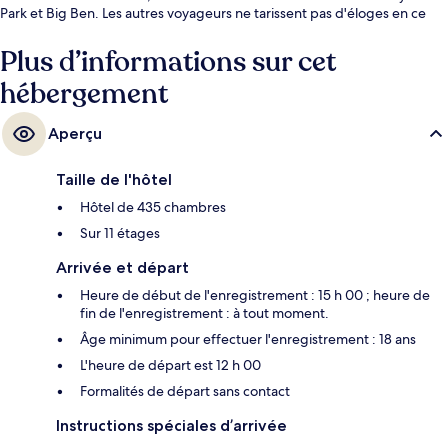
Park et Big Ben. Les autres voyageurs ne tarissent pas d'éloges en ce
qui concerne le personnel attentionné et le petit déjeuner.
L'hébergement se situe à une très courte distance à pied des transports
Plus d’informations sur cet
publics : Station de métro Victoria se trouve à 2 min et Station de métro
hébergement
St. James's Park, à 12 min.
Aperçu
Taille de l'hôtel
Hôtel de 435 chambres
Sur 11 étages
Arrivée et départ
Heure de début de l'enregistrement : 15 h 00 ; heure de
fin de l'enregistrement : à tout moment.
Âge minimum pour effectuer l'enregistrement : 18 ans
L'heure de départ est 12 h 00
Formalités de départ sans contact
Instructions spéciales d’arrivée