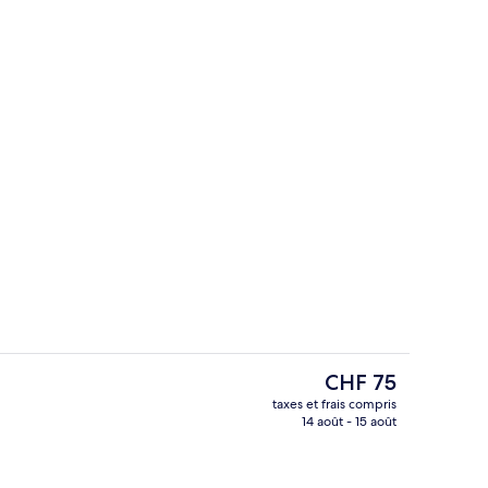
Équipement de l’hébergement
hébergement
Le
CHF 75
prix
taxes et frais compris
actuel
14 août - 15 août
Restaurant
est
de
CHF 75.