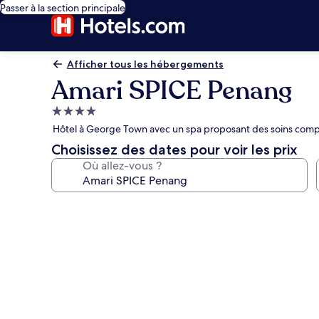
Passer à la section principale
Afficher tous les hébergements
Amari SPICE Penang
Hébergement
4.0 étoiles
Hôtel à George Town avec un spa proposant des soins comple
Choisissez des dates pour voir les prix
Où allez-vous ?
Galerie
photos
de
l’hébergement
Amari
SPICE