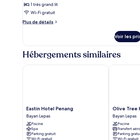
ce
grand
1 très grand lit
lit
type
Wi-Fi gratuit
de
chambre :
Plus
Plus de détails
de
Chambre
détails
«
Voir les pri
sur
Premier
le
»,
type
Hébergements similaires
de
1
chambre
très
Chambre
Eastin Hotel Penang
Olive Tree Ho
grand
«
Premier
lit
»,
1
très
grand
lit
Eastin
Olive
Eastin Hotel Penang
Olive Tree 
Hotel
Tree
Bayan Lepas
Bayan Lepas
Penang
Hotel
Piscine
Piscine
Bayan
Bayan
Spa
Transfert aér
Lepas
Lepas
Parking gratuit
Parking gratu
Wi-Fi gratuit
Wi-Fi gratuit