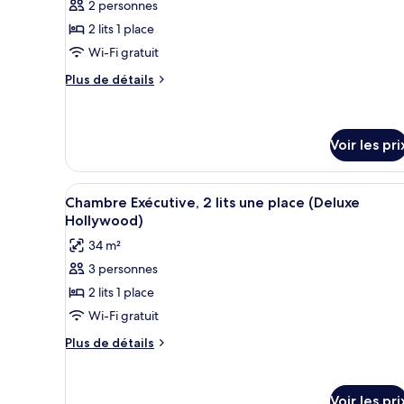
2 personnes
ce
2 lits 1 place
type
Wi-Fi gratuit
de
chambre :
Plus
Plus de détails
de
Chambre
détails
Deluxe,
sur
2
le
Voir les pri
lits
type
de
une
Afficher
Une chambre d’hôtel avec deux 
chambre
8
place
Chambre Exécutive, 2 lits une place (Deluxe
Chambre
toutes
Hollywood)
(Hollywood)
Deluxe,
les
2
34 m²
photos
lits
3 personnes
une
pour
place
2 lits 1 place
ce
(Hollywood)
type
Wi-Fi gratuit
de
Plus
Plus de détails
chambre :
de
détails
Chambre
sur
Exécutive,
Voir les pri