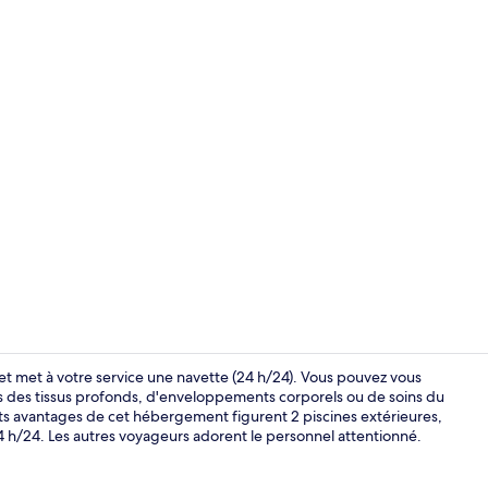
Vidéo de l’
et met à votre service une navette (24 h/24). Vous pouvez vous
s des tissus profonds, d'enveloppements corporels ou de soins du
its avantages de cet hébergement figurent 2 piscines extérieures,
Restaurant
24 h/24. Les autres voyageurs adorent le personnel attentionné.