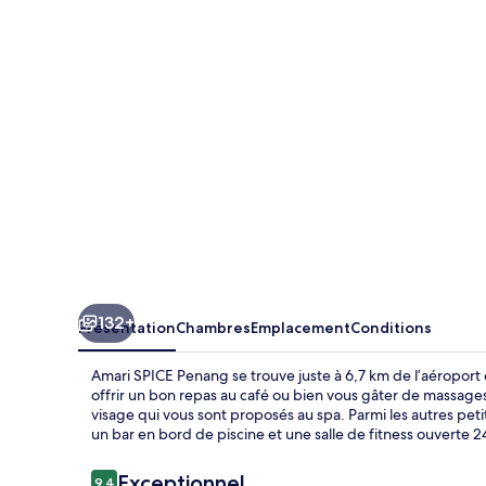
Penang
132+
Présentation
Chambres
Emplacement
Conditions
Amari SPICE Penang se trouve juste à 6,7 km de l’aéroport 
offrir un bon repas au café ou bien vous gâter de massage
visage qui vous sont proposés au spa. Parmi les autres pet
un bar en bord de piscine et une salle de fitness ouverte 
Avis
Exceptionnel
9,4