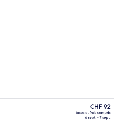
ieure, chaises longues
Extérieur
Le
CHF 92
prix
taxes et frais compris
actuel
6 sept. - 7 sept.
nds lits, non-fumeur (Mobility & Hearing, Roll-in Shower)
Réception
est
de
CHF 92.