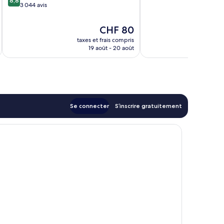
8,8
sur
3 044 avis
10,
10,
Merveilleux,
Excellent,
2 219 avis
Le
CHF 80
3 044 avis
nouveau
taxes et frais compris
tax
prix
19 août - 20 août
est
de
CHF 80
Se connecter
S’inscrire gratuitement