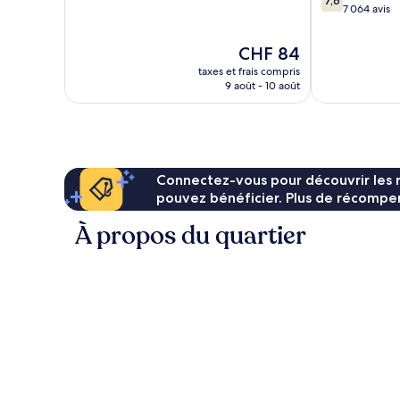
7,6
10,
sur
7 064 avis
Très
10,
bien,
Bien,
Le
CHF 84
3 802 avis
7 064 avis
nouveau
taxes et frais compris
prix
9 août - 10 août
est
de
CHF 84
Connectez-vous pour découvrir les 
pouvez bénéficier. Plus de récompen
À propos du quartier