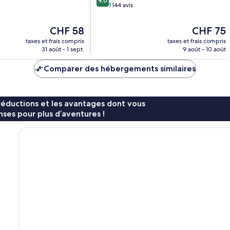
9,0
sur
1 144 avis
10,
Merveilleux,
Le
Le
CHF 58
CHF 75
1 144 avis
nouveau
nouveau
taxes et frais compris
taxes et frais compris
prix
prix
31 août - 1 sept.
9 août - 10 août
est
est
de
de
Comparer des hébergements similaires
CHF 58
CHF 75
réductions et les avantages dont vous
ses pour plus d’aventures !