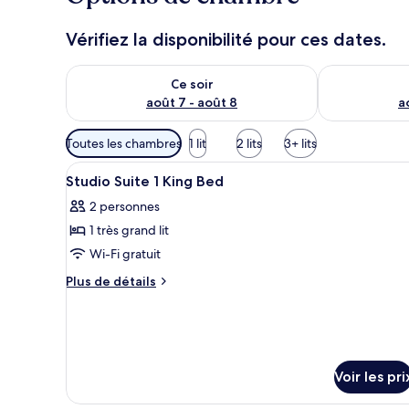
Vérifiez la disponibilité pour ces dates.
Vérifier la disponibilité pour ce soir août 7 - août 8
Vérifier la di
Ce soir
août 7 - août 8
a
Filtres
Toutes les chambres
1 lit
2 lits
3+ lits
disponibles
Afficher
Un lit bien fait, avec du linge
pour
11
Studio Suite 1 King Bed
toutes
les
2 personnes
les
chambres
1 très grand lit
photos
pour
Wi-Fi gratuit
ce
Plus
Plus de détails
type
de
détails
de
sur
chambre :
le
Studio
type
Voir les pri
Suite
de
chambre
1