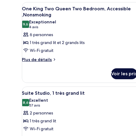
Studio
King
Afficher
Une chambre d’hôtel avec un ca
Suite
12
One King Two Queen Two Bedroom, Accessible
Bed
toutes
1
,Nonsmoking
King
les
Exceptionnel
Bed
9,6
photos
9,6 sur 10
(4 avis)
4 avis
pour
6 personnes
ce
1 très grand lit et 2 grands lits
type
Wi-Fi gratuit
de
Plus
Plus de détails
chambre :
de
One
détails
Voir les pri
King
sur
le
Two
type
Queen
Afficher
Une chambre d’hôtel comprenan
11
de
Suite Studio, 1 très grand lit
Two
toutes
chambre
Excellent
Bedroom,
One
les
8,6
8,6 sur 10
(57 avis)
57 avis
King
Accessible
photos
2 personnes
Two
,Nonsmoking
pour
Queen
1 très grand lit
ce
Two
Wi-Fi gratuit
Bedroom,
type
Accessible