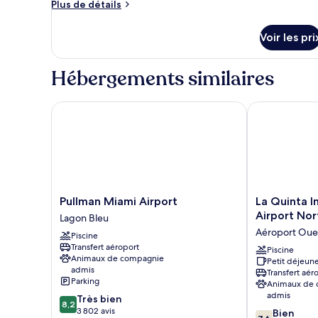
Plus
de
Plus de détails
,Nonsmoking
de
chambre :
détails
Suite
Voir les pri
sur
Studio,
le
type
1
Hébergements similaires
de
très
chambre
grand
Suite
Pullman Miami Airport
La Quinta In
lit
Studio,
1
très
grand
lit
Pullman
La
Pullman Miami Airport
La Quinta 
Miami
Quinta
Airport Nor
Lagon Bleu
Airport
Inn
Aéroport Oue
Piscine
Lagon
by
Transfert aéroport
Bleu
Wyndham
Piscine
Animaux de compagnie
Petit déjeune
Miami
admis
Transfert aér
Airport
Parking
Animaux de
North
admis
8.2
Très bien
Aéroport
8,2
sur
3 802 avis
7.6
Bien
Ouest