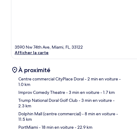
3590 Nw 74th Ave, Miami, FL, 33122
Afficher la carte
À proximité
Centre commercial CityPlace Doral
- 2 min en voiture
-
1.0 km
Improv Comedy Theatre
- 3 min en voiture
- 1.7 km
Car
Trump National Doral Golf Club
- 3 min en voiture
-
2.3 km
Dolphin Mall (centre commercial)
- 8 min en voiture
-
11.5 km
PortMiami
- 18 min en voiture
- 22.9 km