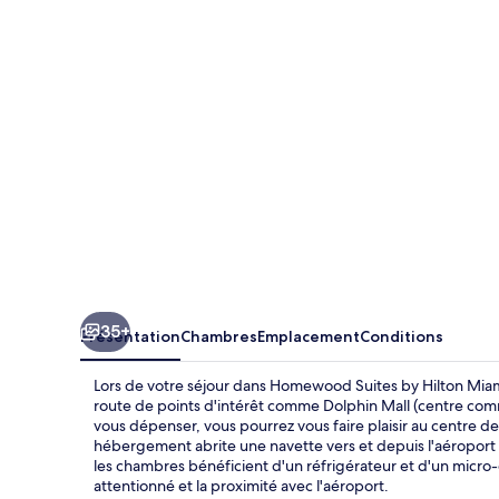
by
Hilton
Miami
Airport
West
35+
Présentation
Chambres
Emplacement
Conditions
Lors de votre séjour dans Homewood Suites by Hilton Miam
route de points d'intérêt comme Dolphin Mall (centre com
vous dépenser, vous pourrez vous faire plaisir au centre de
hébergement abrite une navette vers et depuis l'aéroport e
les chambres bénéficient d'un réfrigérateur et d'un micro-
attentionné et la proximité avec l'aéroport.