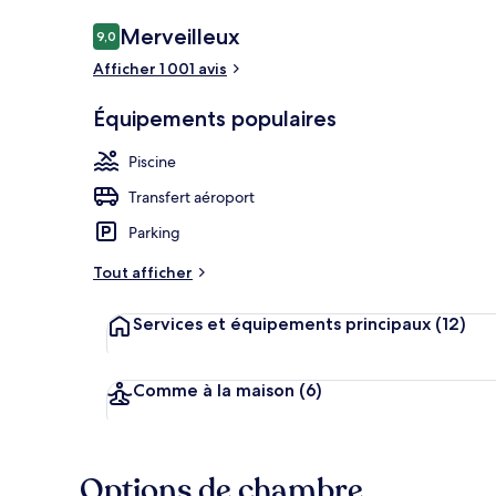
Avis
Merveilleux
9,0
9,0 sur 10
voyageurs
Afficher 1 001 avis
Réception
Équipements populaires
Piscine
Transfert aéroport
Parking
Tout afficher
Services et équipements principaux
(12)
Comme à la maison
(6)
Options de chambre