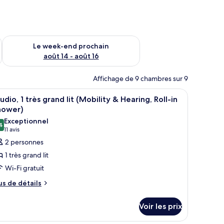
-end août 7 - août 9
Vérifier la disponibilité pour le week-end prochain août 14 - a
Le week-end prochain
août 14 - août 16
Affichage de 9 chambres sur 9
e d’hôtel.
e table en bois et un pouf, un téléviseur posé sur un meuble, un lit avec un
fficher
Une chambre d’hôtel comprenant un lit, un b
12
udio, 1 très grand lit (Mobility & Hearing, Roll-in
outes
hower)
s
Exceptionnel
4
hotos
9,4 sur 10
(11 avis)
11 avis
our
2 personnes
e
1 très grand lit
ype
Wi-Fi gratuit
e
us
us de détails
hambre :
e
tudio,
tails
Voir les prix
r
rès