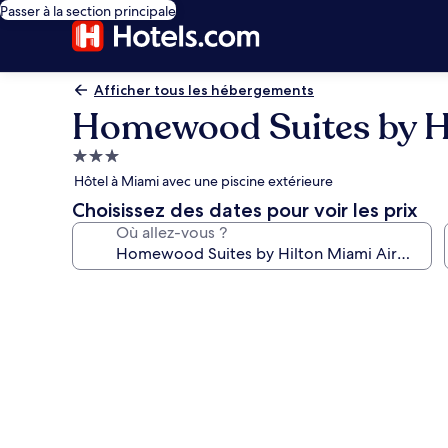
Passer à la section principale
Afficher tous les hébergements
Homewood Suites by Hi
Hébergement
3.0 étoiles
Hôtel à Miami avec une piscine extérieure
Choisissez des dates pour voir les prix
Où allez-vous ?
Galerie
photos
de
l’hébergement
Homewood
Suites