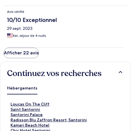
Avis vérifié
10/10 Exceptionnel
29 sept. 2023
Kei, séjour de 4 nuits
Afficher 22 avis
Continuez vos recherches
Hébergements
L
Loucas On The Cliff
i
L
Saint Santorini
e
i
L
Santorini Palace
n
e
i
L
Radisson Blu Zaffron Resort, Santorini
o
n
e
i
L
Kamari Beach Hotel
u
o
n
e
i
L
Chic Hotel Santorini