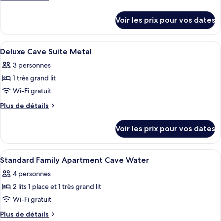
type
de
détails
de
Voir les prix pour vos dates
sur
chambre :
le
Junior
type
Afficher
Literie de qualité supérieure, surmatel
9
Cave
de
Deluxe Cave Suite Metal
toutes
chambre
Suite
3 personnes
Junior
les
Earth
Cave
1 très grand lit
photos
Suite
pour
Wi-Fi gratuit
Earth
ce
Plus
Plus de détails
type
de
détails
de
Voir les prix pour vos dates
sur
chambre :
le
Deluxe
type
Afficher
Literie de qualité supérieure, surmatel
8
Cave
de
Standard Family Apartment Cave Water
toutes
chambre
Suite
4 personnes
Deluxe
les
Metal
Cave
2 lits 1 place et 1 très grand lit
photos
Suite
pour
Wi-Fi gratuit
Metal
ce
Plus
Plus de détails