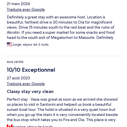
21 mars 2026
Traduire avec Google
Definitely a great stay with an awesome host. Location is
beautiful, farthest drive is 30 minutes to Oía for magnificent
views. Drive 15 minutes south to the red beat and the ruins of
Akrotiri. If you need a super market for some snacks and food
head to the south exit of Megalochori to Masoutis. Definitely
get a car rental because there are not a lot of things close to
Jorge, séjour de 3 nuits
your stay here. Motor Inn rentals was really friendly and
convenient. They took the rental to the suite I was staying at.
They give you a map to help you with the locations. Very friendly
Avis vérifié
upon return, even followed me to the departure drop offs to
get my luggage off before they take the car back. Overall
10/10 Exceptionnel
Amazing.
27 août 2023
Traduire avec Google
Classy stay very clean
Perfect stay . Vasia was great as soon as we arrived she showed
us places to visit in Santorini and helped us book a beautiful
sunset boat tour. The hotel is situated in a very quiet town but
when you go up the stairs it is very conveniently located beside
the bus stop which takes you to Fira and Oia. This place is very
clean you have room service every day with fresh new towels. I
Suzanne, séjour de 6 nuits