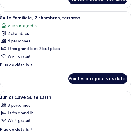
sur
Supérieur,
le
3
type
Afficher
Une pièce moderne et minimaliste aux 
chambres,
9
de
Suite Familiale, 2 chambres, terrasse
toutes
terrasse
chambre
Vue sur le jardin
Appartement
les
Supérieur,
2 chambres
photos
3
pour
4 personnes
chambres,
ce
terrasse
1 très grand lit et 2 lits 1 place
type
Wi-Fi gratuit
de
Plus
Plus de détails
chambre :
de
Suite
détails
Voir les prix pour vos dates
sur
Familiale,
le
2
type
Afficher
Literie de qualité supérieure, surmatel
chambres,
7
de
Junior Cave Suite Earth
toutes
terrasse
chambre
3 personnes
Suite
les
Familiale,
1 très grand lit
photos
2
pour
Wi-Fi gratuit
chambres,
ce
terrasse
Plus
Plus de détails