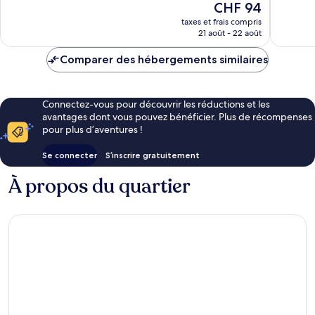
Le
CHF 94
40 avis
18 avis
nouveau
taxes et frais compris
prix
21 août - 22 août
est
de
Comparer des hébergements similaires
CHF 94
Connectez-vous pour découvrir les réductions et les
avantages dont vous pouvez bénéficier. Plus de récompenses
pour plus d’aventures !
Se connecter
S’inscrire gratuitement
À propos du quartier