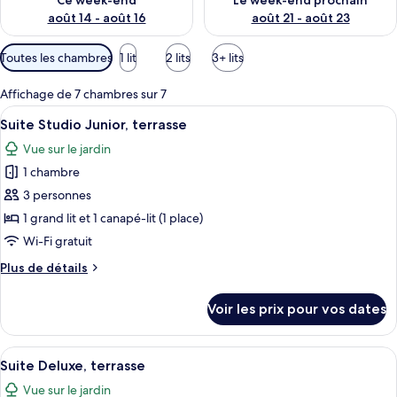
Ce week-end
Le week-end prochain
août 14 - août 16
août 21 - août 23
Filtres
Toutes les chambres
1 lit
2 lits
3+ lits
disponibles
pour
Affichage de 7 chambres sur 7
les
Afficher
Une chambre d’hôtel moderne au design
9
Suite Studio Junior, terrasse
chambres
toutes
Vue sur le jardin
les
1 chambre
photos
pour
3 personnes
ce
1 grand lit et 1 canapé-lit (1 place)
type
Wi-Fi gratuit
de
Plus
Plus de détails
chambre :
de
Suite
détails
Voir les prix pour vos dates
sur
Studio
le
Junior,
type
Afficher
Un intérieur moderne avec un canapé, d
terrasse
10
de
Suite Deluxe, terrasse
toutes
chambre
Vue sur le jardin
Suite
les