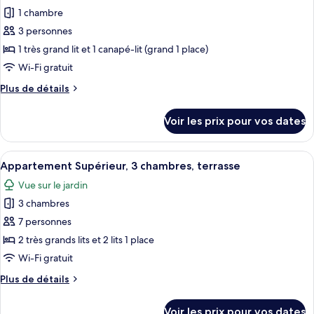
Studio
1 chambre
photos
Junior,
pour
3 personnes
terrasse
ce
1 très grand lit et 1 canapé-lit (grand 1 place)
type
Wi-Fi gratuit
de
Plus
Plus de détails
chambre :
de
Suite
détails
Voir les prix pour vos dates
sur
Deluxe,
le
terrasse
type
Afficher
Une chambre à coucher au style minimal
19
de
Appartement Supérieur, 3 chambres, terrasse
toutes
chambre
Vue sur le jardin
Suite
les
Deluxe,
3 chambres
photos
terrasse
pour
7 personnes
ce
2 très grands lits et 2 lits 1 place
type
Wi-Fi gratuit
de
Plus
Plus de détails
chambre :
de
Appartement
détails
Voir les prix pour vos dates