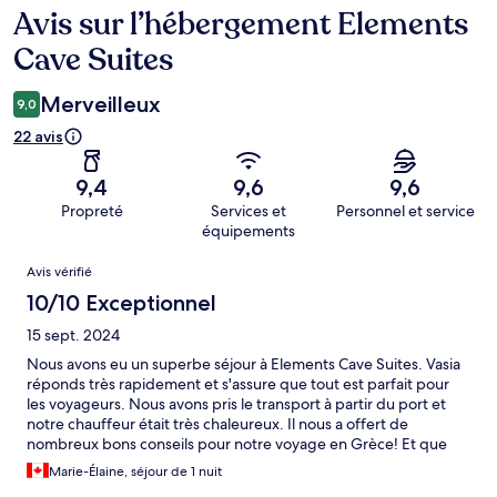
Avis sur l’hébergement Elements
Avis
Cave Suites
Merveilleux
9,0
22 avis
9,4
9,6
9,6
Propreté
Services et
Personnel et service
équipements
Avis
Avis vérifié
10/10 Exceptionnel
15 sept. 2024
Nous avons eu un superbe séjour à Elements Cave Suites. Vasia
réponds très rapidement et s'assure que tout est parfait pour
les voyageurs. Nous avons pris le transport à partir du port et
notre chauffeur était très chaleureux. Il nous a offert de
nombreux bons conseils pour notre voyage en Grèce! Et que
dire de la chambre!!! Nous avions la chambre Wood et celle-ci
Marie-Élaine, séjour de 1 nuit
est magnifique. Je recommande à tous et nous y retournerons