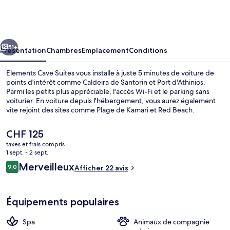
Cave
Suites
cédent
Suivant
51+
Présentation
Chambres
Emplacement
Conditions
Elements Cave Suites vous installe à juste 5 minutes de voiture de
points d'intérêt comme Caldeira de Santorin et Port d'Athinios.
Parmi les petits plus appréciable, l'accès Wi-Fi et le parking sans
voiturier. En voiture depuis l'hébergement, vous aurez également
vite rejoint des sites comme Plage de Kamari et Red Beach.
Le
CHF 125
prix
taxes et frais compris
actuel
1 sept. - 2 sept.
Appartement Supérieur, 3 chambres, te
est
Avis
Merveilleux
9,0
Afficher 22 avis
de
9,0 sur 10
voyageurs
CHF 125.
Équipements populaires
Spa
Animaux de compagnie