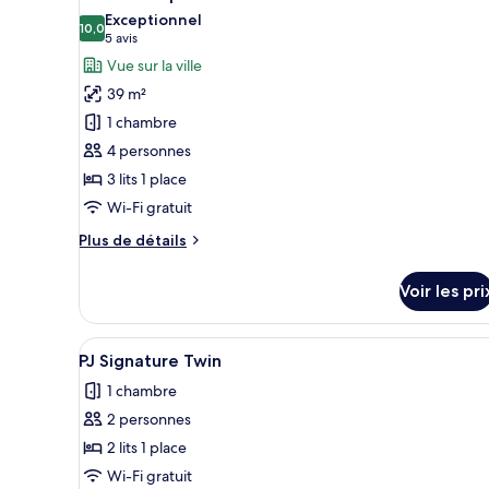
chambre
toutes
in
Exceptionnel
Chambre
les
10,0
10,0 sur 10
(5 avis)
Seoul)
5 avis
Double,
photos
vue
Vue sur la ville
pour
ville
39 m²
(Bigger
ce
than
1 chambre
type
most
4 personnes
de
in
3 lits 1 place
Seoul)
chambre :
Modern
Wi-Fi gratuit
Triple
Plus
Plus de détails
de
détails
Voir les pri
sur
le
type
Afficher
Une chambre d’hôtel avec deux 
5
de
PJ Signature Twin
toutes
chambre
1 chambre
Modern
les
Triple
2 personnes
photos
pour
2 lits 1 place
ce
Wi-Fi gratuit