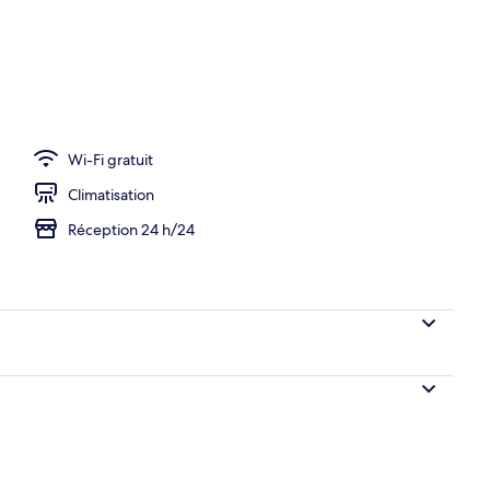
r buffet servi tous les jours en supplément
Wi-Fi gratuit
Climatisation
Réception 24 h/24