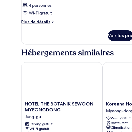
4 personnes
Wi-Fi gratuit
Plus
Plus de détails
de
détails
Voir les pri
sur
le
type
Hébergements similaires
de
chambre
Chambre
HOTEL THE BOTANIK SEWOON MYEONGDONG
Koreana Hote
HOTEL
Koreana
HOTEL THE BOTANIK SEWOON
Koreana Ho
THE
Hotel
MYEONGDONG
Myeong-don
BOTANIK
Myeong-
Jung-gu
Wi-Fi gratuit
SEWOON
dong
Restaurant
MYEONGDONG
Parking gratuit
Climatisation
Wi-Fi gratuit
Jung-