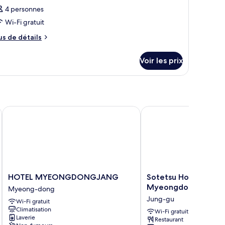
4 personnes
Wi-Fi gratuit
us
us de détails
e
tails
Voir les prix
r
pe
e
hambre
hambre
HOTEL MYEONGDONGJANG
Sotetsu Hotels The Sp
HOTEL
Sotetsu
HOTEL MYEONGDONGJANG
Sotetsu Hotels The S
MYEONGDONGJANG
Hotels
Myeongdong
Myeong-dong
Myeong-
The
Jung-gu
Wi-Fi gratuit
dong
Splaisir
Climatisation
Seoul
Wi-Fi gratuit
Laverie
Restaurant
Myeongdong