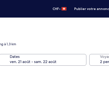
•
CHF
Publier votre annon
g à 1,3 km
Dates
Voya