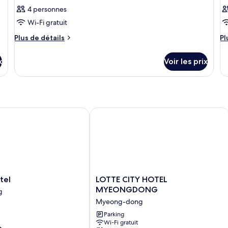
4 personnes
Wi-Fi gratuit
Plus
Pl
Plus de détails
Pl
de
d
détails
dé
x
Voir les prix
sur
su
le
le
type
ty
de
d
chambre
c
Chambre
C
l
LOTTE CITY HOTEL MYEONGDONG
LOTTE
tel
LOTTE CITY HOTEL
CITY
MYEONGDONG
g
HOTEL
Myeong-dong
MYEONGDONG
Myeong-
Parking
Wi-Fi gratuit
dong