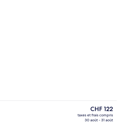
Extérieur
Le
CHF 122
prix
taxes et frais compris
actuel
30 août - 31 août
 lits jumeaux, femmes uniquement, balcon | Vue de la chambre
Vue de la chambre
est
de
CHF 122.