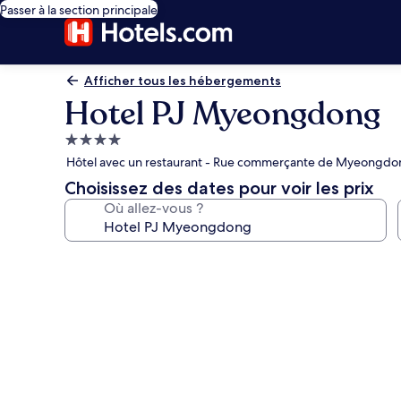
Passer à la section principale
Afficher tous les hébergements
Hotel PJ Myeongdong
Hébergement
4.0 étoiles
Hôtel avec un restaurant - Rue commerçante de Myeongdon
Choisissez des dates pour voir les prix
Où allez-vous ?
Galerie
photos
de
l’hébergement
Hotel
PJ