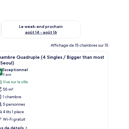
-end août 7 - août 9
Vérifier la disponibilité pour le week-end prochain août 14 - a
Le week-end prochain
août 14 - août 16
Affichage de 15 chambres sur 15
ne table de chevet avec une lampe, une petite table avec une lampe et une f
fficher
Une chambre d’hôtel équipée d’un lit, d’un bur
14
hambre Quadruple (4 Singles / Bigger than most
outes
 Seoul)
s
Exceptionnel
8
hotos
9,8 sur 10
(11 avis)
11 avis
our
Vue sur la ville
e
55 m²
ype
1 chambre
e
5 personnes
hambre :
4 lits 1 place
hambre
Wi-Fi gratuit
uadruple
4
us
us de détails