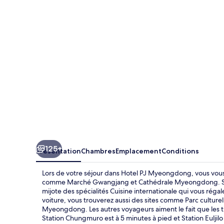
Myeongdong
125+
Présentation
Chambres
Emplacement
Conditions
Lors de votre séjour dans Hotel PJ Myeongdong, vous vous
comme Marché Gwangjang et Cathédrale Myeongdong. Si vo
mijote des spécialités Cuisine internationale qui vous rég
voiture, vous trouverez aussi des sites comme Parc cultu
Myeongdong. Les autres voyageurs aiment le fait que les t
Station Chungmuro est à 5 minutes à pied et Station Euljilo