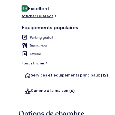
Avis
Excellent
8,8
8,8 sur 10
voyageurs
Afficher 1 003 avis
Petit déjeune
Équipements populaires
Parking gratuit
Restaurant
Laverie
Tout afficher
Services et équipements principaux
(12)
Comme à la maison
(6)
Options de chambre