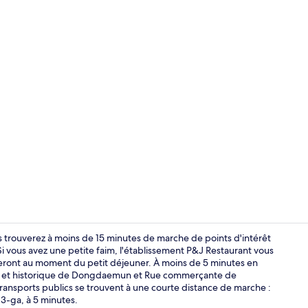
Réception
 trouverez à moins de 15 minutes de marche de points d'intérêt
us avez une petite faim, l'établissement P&J Restaurant vous
aleront au moment du petit déjeuner. À moins de 5 minutes en
Chambre avec
rel et historique de Dongdaemun et Rue commerçante de
ransports publics se trouvent à une courte distance de marche :
 3-ga, à 5 minutes.