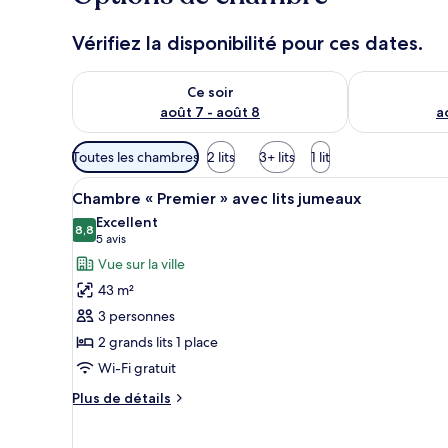
Vérifiez la disponibilité pour ces dates.
Vérifier la disponibilité pour ce soir août 7 - août 8
Vérifier la di
Ce soir
août 7 - août 8
a
Filtres
Toutes les chambres
2 lits
3+ lits
1 lit
disponibles
Afficher
Une chambre d’hôtel avec deux l
pour
5
Chambre « Premier » avec lits jumeaux
toutes
les
Excellent
les
8,8
chambres
8,8 sur 10
(5 avis)
5 avis
photos
Vue sur la ville
pour
43 m²
ce
3 personnes
type
2 grands lits 1 place
de
Wi-Fi gratuit
chambre :
Chambre
Plus
Plus de détails
«
de
détails
Premier