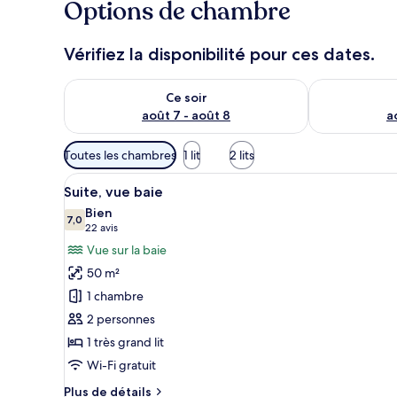
Options de chambre
Vérifiez la disponibilité pour ces dates.
Vérifier la disponibilité pour ce soir août 7 - août 8
Vérifier la di
Ce soir
août 7 - août 8
a
Filtres
Toutes les chambres
1 lit
2 lits
disponibles
Afficher
Une chambre d’hôtel moderne ave
pour
5
Suite, vue baie
toutes
les
Bien
les
7,0
chambres
7,0 sur 10
(22 avis)
22 avis
photos
Vue sur la baie
pour
50 m²
ce
1 chambre
type
2 personnes
de
1 très grand lit
chambre :
Suite,
Wi-Fi gratuit
vue
Plus
Plus de détails