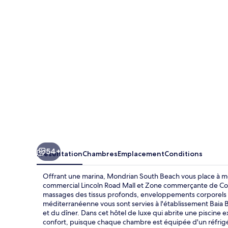
Beach
54+
Présentation
Chambres
Emplacement
Conditions
Offrant une marina, Mondrian South Beach vous place à m
commercial Lincoln Road Mall et Zone commerçante de Coll
massages des tissus profonds, enveloppements corporels ou 
méditerranéenne vous sont servies à l'établissement Baia B
et du dîner. Dans cet hôtel de luxe qui abrite une piscine e
confort, puisque chaque chambre est équipée d'un réfrig