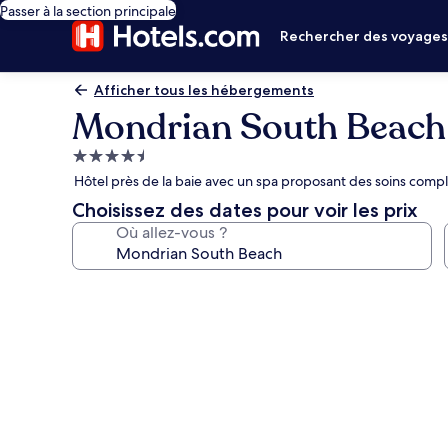
Passer à la section principale
Rechercher des voyage
Afficher tous les hébergements
Mondrian South Beach
Hébergement
4.5 étoiles
Hôtel près de la baie avec un spa proposant des soins compl
Choisissez des dates pour voir les prix
Où allez-vous ?
Galerie
photos
de
l’hébergement
Mondrian
South