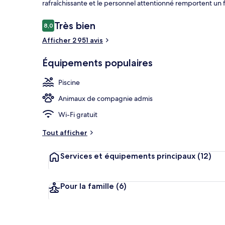
rafraîchissante et le personnel attentionné remportent un
Avis
Très bien
8,0
8,0 sur 10
Petit déjeune
voyageurs
Afficher 2 951 avis
Équipements populaires
Piscine
Animaux de compagnie admis
Wi-Fi gratuit
Tout afficher
Services et équipements principaux
(12)
Pour la famille
(6)