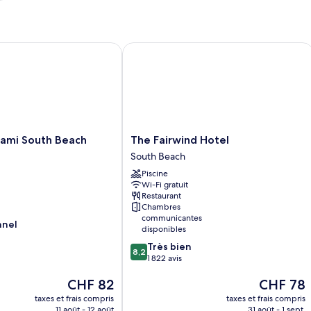
mi South Beach
The Fairwind Hotel
The
iami South Beach
The Fairwind Hotel
Fairwind
South Beach
Hotel
Piscine
South
Wi-Fi gratuit
Beach
Restaurant
Chambres
communicantes
nnel
disponibles
8.2
Très bien
8,2
sur
1 822 avis
10,
Le
Le
CHF 82
CHF 78
Très
nouveau
nouveau
bien,
taxes et frais compris
taxes et frais compris
prix
prix
1 822 avis
11 août - 12 août
31 août - 1 sept.