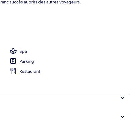
 franc succès auprès des autres voyageurs.
r, déjeuner, dîner et brunch servis sur place
Spa
Parking
Restaurant