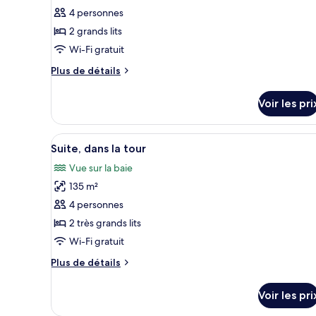
type
ville
4 personnes
de
(2
2 grands lits
chambre :
Double
Suite,
Beds)
Wi-Fi gratuit
2
Plus
Plus de détails
chambres,
de
détails
balcon,
Voir les pri
sur
vue
le
baie
type
Afficher
Un balcon moderne avec des gar
9
de
Suite, dans la tour
toutes
chambre
Vue sur la baie
Suite,
les
2
135 m²
photos
chambres,
pour
4 personnes
balcon,
ce
vue
2 très grands lits
baie
type
Wi-Fi gratuit
de
Plus
Plus de détails
chambre :
de
Suite,
détails
Voir les pri
sur
dans
le