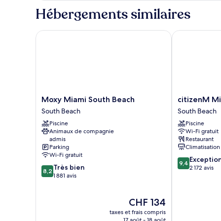
la
type
Hébergements similaires
tour
de
chambre
Suite,
Moxy Miami South Beach
citizenM Mia
dans
la
tour
Moxy
citizenM
Moxy Miami South Beach
citizenM M
Miami
Miami
South Beach
South Beach
South
South
Piscine
Piscine
Beach
Beach
Animaux de compagnie
Wi-Fi gratuit
South
South
admis
Restaurant
Beach
Beach
Parking
Climatisation
Wi-Fi gratuit
9.4
Exceptio
9,4
8.2
Très bien
sur
2 172 avis
8,2
sur
1 881 avis
10,
10,
Exceptionnel,
Très
2 172 avis
Le
CHF 134
bien,
nouveau
1 881 avis
taxes et frais compris
prix
17 août - 18 août