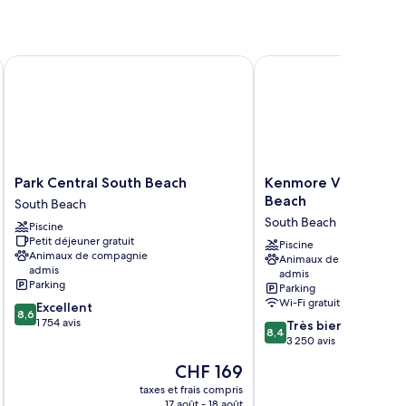
Park Central South Beach
Kenmore Village Hotel
Park
Kenmore
Park Central South Beach
Kenmore Village Hot
Central
Village
Beach
South Beach
South
Hotel,
South Beach
Piscine
Beach
South
Petit déjeuner gratuit
South
Beach
Piscine
Animaux de compagnie
Animaux de compagnie
Beach
South
admis
admis
Beach
Parking
Parking
Wi-Fi gratuit
8.6
Excellent
8,6
sur
1 754 avis
8.4
Très bien
8,4
10,
sur
3 250 avis
Excellent,
10,
Le
CHF 169
1 754 avis
Très
nouveau
bien,
taxes et frais compris
tax
prix
17 août - 18 août