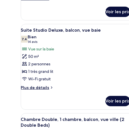
baie
de
détails
Voir les pri
sur
le
type
Afficher
Une chambre d’hôtel avec un gra
6
de
Suite Studio Deluxe, balcon, vue baie
toutes
chambre
Bien
Suite,
les
7,4
7,4 sur 10
(14 avis)
14 avis
vue
photos
Vue sur la baie
baie
pour
50 m²
ce
2 personnes
type
1 très grand lit
de
Wi-Fi gratuit
chambre :
Suite
Plus
Plus de détails
Studio
de
détails
Deluxe,
Voir les pri
sur
balcon,
le
vue
type
Afficher
Une chambre d’hôtel avec deux 
4
de
baie
Chambre Double, 1 chambre, balcon, vue ville (2
toutes
chambre
Double Beds)
Suite