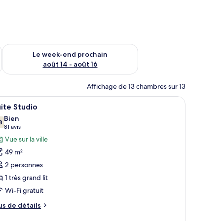
-end août 7 - août 9
Vérifier la disponibilité pour le week-end prochain août 14 - a
Le week-end prochain
août 14 - août 16
Affichage de 13 chambres sur 13
otifs.
napé, une télévision et un mur orné d’un motif décoratif.
fficher
Une chambre avec un grand lit, un mur décoré
4
ite Studio
outes
Bien
s
8
7,8 sur 10
(81 avis)
81 avis
hotos
Vue sur la ville
our
49 m²
e
2 personnes
ype
1 très grand lit
e
Wi-Fi gratuit
hambre :
uite
us
us de détails
tudio
e