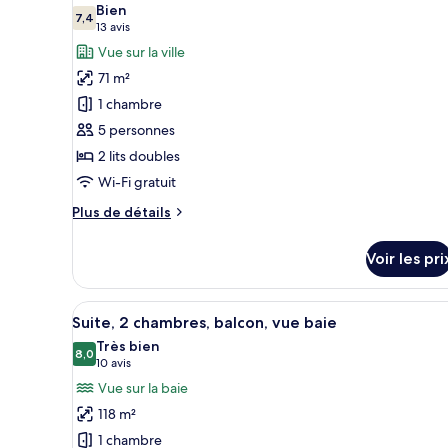
les
Bien
Studio
7,4
photos
7,4 sur 10
(13 avis)
13 avis
Deluxe,
pour
Vue sur la ville
balcon,
ce
vue
71 m²
baie
type
1 chambre
de
5 personnes
chambre :
2 lits doubles
Chambre
Wi-Fi gratuit
Double,
1
Plus
Plus de détails
chambre,
de
détails
balcon,
Voir les pri
sur
vue
le
ville
type
Afficher
Une chambre d’hôtel moderne ave
6
de
(2
Suite, 2 chambres, balcon, vue baie
toutes
chambre
Double
Très bien
Chambre
les
8,0
8,0 sur 10
(10 avis)
10 avis
Beds)
Double,
photos
Vue sur la baie
1
pour
chambre,
118 m²
ce
balcon,
1 chambre
vue