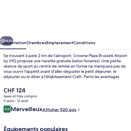
l’hébergement
Crowne
Plaza
Brussels
Airport
cédent
Suivant
by
142+
Présentation
Chambres
Emplacement
Conditions
IHG
Se trouvant à juste 2 km de l’aéroport, Crowne Plaza Brussels Airport
by IHG propose une navette gratuite (selon horaires). Une petite
séance de sport au centre de remise en forme ne manquera pas de
vous ouvrir l'appétit avant d'aller déguster le petit déjeuner, le
déjeuner ou le dîner à l'établissement Craft. Parmi les avantages
offerts par cet hébergement : un bar / salon, un sauna et un
hammam. Le personnel attentionné et le succulent restaurant
Le
CHF 124
remportent un franc succès auprès des autres voyageurs.
prix
taxes et frais compris
actuel
11 août - 12 août
Petit déjeuner, déjeuner et dîner servis
est
Avis
Merveilleux
9,0
Afficher 920 avis
de
9,0 sur 10
voyageurs
CHF 124.
Équipements populaires