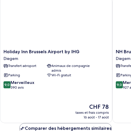
Chambre
lit
Premium,
1
très
grand
lit
Holiday
NH
Holiday Inn Brussels Airport by IHG
NH Bru
Inn
Brussels
Diegem
Diegem
Brussels
Airport
Transfert aéroport
Animaux de compagnie
Transf
Airport
Diegem
admis
by
Parking
Wi-Fi gratuit
Parkin
IHG
9.0
9.0
Diegem
Merveilleux
Mer
9,0
9,0
sur
sur
390 avis
927 a
10,
10,
Merveilleux,
Merveill
390 avis
927 avis
Le
CHF 78
nouveau
taxes et frais compris
prix
16 août - 17 août
est
de
Comparer des hébergements similaires