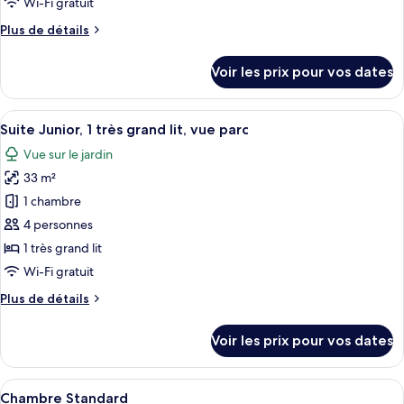
Wi-Fi gratuit
vue
de
parc
Plus
Plus de détails
chambre :
de
Chambre
détails
Voir les prix pour vos dates
sur
Premium
le
type
Afficher
Une chambre d’hôtel avec un grand lit
10
de
Suite Junior, 1 très grand lit, vue parc
toutes
chambre
Vue sur le jardin
Chambre
les
Premium
33 m²
photos
pour
1 chambre
ce
4 personnes
type
1 très grand lit
de
Wi-Fi gratuit
chambre :
Plus
Plus de détails
Suite
de
Junior,
détails
Voir les prix pour vos dates
1
sur
le
très
type
Afficher
Une chambre d’hôtel avec un grand lit,
grand
8
de
Chambre Standard