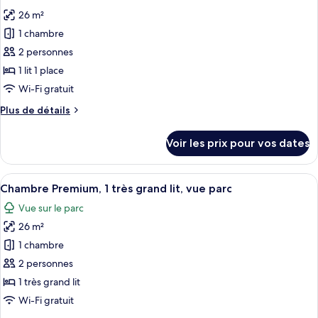
toutes
lit,
chambre
26 m²
Suite
les
vue
Junior,
1 chambre
photos
parc
1
pour
2 personnes
très
ce
grand
1 lit 1 place
lit,
type
Wi-Fi gratuit
vue
de
parc
Plus
Plus de détails
chambre :
de
Chambre
détails
Voir les prix pour vos dates
sur
Standard
le
type
Afficher
Une chambre d’hôtel avec un grand lit,
5
de
Chambre Premium, 1 très grand lit, vue parc
toutes
chambre
Vue sur le parc
Chambre
les
Standard
26 m²
photos
pour
1 chambre
ce
2 personnes
type
1 très grand lit
de
Wi-Fi gratuit
chambre :