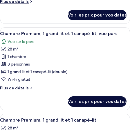
Plus
Plus de détails
Chambre
de
Premium,
détails
Voir les prix pour vos dates
1
sur
le
très
type
Afficher
Une chambre d’hôtel avec un grand lit
grand
4
de
Chambre Premium, 1 grand lit et 1 canapé-lit, vue parc
toutes
lit,
chambre
Vue sur le parc
Chambre
les
vue
Premium,
28 m²
photos
parc
1
pour
1 chambre
très
ce
grand
3 personnes
lit,
type
1 grand lit et 1 canapé-lit (double)
vue
de
Wi-Fi gratuit
parc
chambre :
Plus
Plus de détails
Chambre
de
Premium,
détails
Voir les prix pour vos dates
1
sur
le
grand
type
Afficher
Une chambre d’hôtel avec un grand lit
lit
4
de
Chambre Premium, 1 grand lit et 1 canapé-lit
toutes
et
chambre
28 m²
Chambre