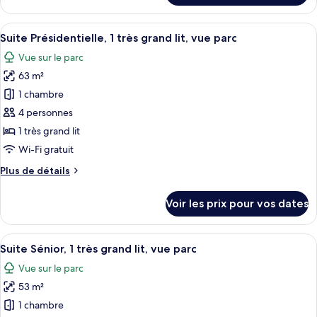
lit,
le
accessible
type
Afficher
Une chambre d’hôtel avec un grand lit,
aux
8
de
Suite Présidentielle, 1 très grand lit, vue parc
toutes
personnes
chambre
Vue sur le parc
Chambre,
les
à
1
63 m²
photos
mobilité
grand
pour
1 chambre
réduite,
lit,
ce
accessible
chambres
4 personnes
aux
type
communicantes
1 très grand lit
personnes
de
Wi-Fi gratuit
à
chambre :
mobilité
Plus
Plus de détails
Suite
réduite,
de
chambres
Présidentielle,
détails
communicantes
Voir les prix pour vos dates
1
sur
le
très
type
Afficher
Une chambre d’hôtel avec un grand lit
grand
4
de
Suite Sénior, 1 très grand lit, vue parc
toutes
lit,
chambre
Vue sur le parc
Suite
les
vue
Présidentielle,
53 m²
photos
parc
1
pour
1 chambre
très