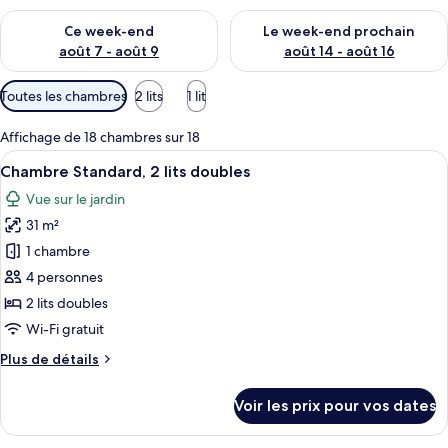
Vérifier la disponibilité pour ce week-end août 7 - août 9
Vérifier la disponibilité pour 
Ce week-end
Le week-end prochain
août 7 - août 9
août 14 - août 16
Filtres
Toutes les chambres
2 lits
1 lit
disponibles
pour
Affichage de 18 chambres sur 18
les
Afficher
Une chambre d’hôtel avec deux lits, u
12
Chambre Standard, 2 lits doubles
chambres
toutes
Vue sur le jardin
les
31 m²
photos
pour
1 chambre
ce
4 personnes
type
2 lits doubles
de
Wi-Fi gratuit
chambre :
Plus
Plus de détails
Chambre
de
Standard,
détails
Voir les prix pour vos dates
2
sur
le
lits
type