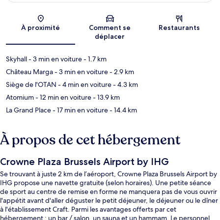
Carte
À proximité
Comment se
Restaurants
déplacer
Skyhall
- 3 min en voiture
- 1.7 km
Château Marga
- 3 min en voiture
- 2.9 km
Siège de l'OTAN
- 4 min en voiture
- 4.3 km
Atomium
- 12 min en voiture
- 13.9 km
La Grand Place
- 17 min en voiture
- 14.4 km
À propos de cet hébergement
Crowne Plaza Brussels Airport by IHG
Se trouvant à juste 2 km de l’aéroport, Crowne Plaza Brussels Airport by
IHG propose une navette gratuite (selon horaires). Une petite séance
de sport au centre de remise en forme ne manquera pas de vous ouvrir
l'appétit avant d'aller déguster le petit déjeuner, le déjeuner ou le dîner
à l'établissement Craft. Parmi les avantages offerts par cet
hébergement : un bar / salon, un sauna et un hammam. Le personnel