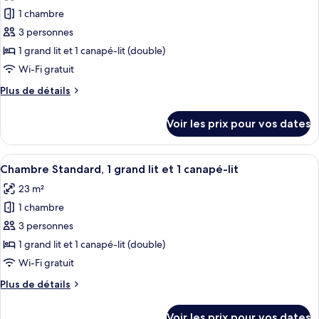
les
1
Premium,
1 chambre
photos
canapé-
1
pour
lit,
3 personnes
grand
ce
vue
lit
1 grand lit et 1 canapé-lit (double)
et
type
parc
Wi-Fi gratuit
1
de
canapé-
Plus
Plus de détails
chambre :
lit,
de
Chambre
vue
détails
Voir les prix pour vos dates
parc
sur
Premium,
le
1
type
Afficher
Une chambre d’hôtel avec un grand lit
grand
5
de
Chambre Standard, 1 grand lit et 1 canapé-lit
toutes
lit
chambre
23 m²
Chambre
les
et
Premium,
1 chambre
photos
1
1
pour
3 personnes
canapé-
grand
ce
lit
lit
1 grand lit et 1 canapé-lit (double)
et
type
Wi-Fi gratuit
1
de
canapé-
Plus
Plus de détails
chambre :
lit
de
Chambre
détails
Voir les prix pour vos dates