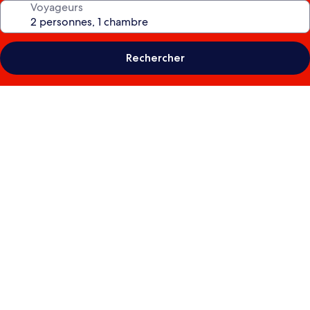
Voyageurs
Rechercher
Galerie
photos
de