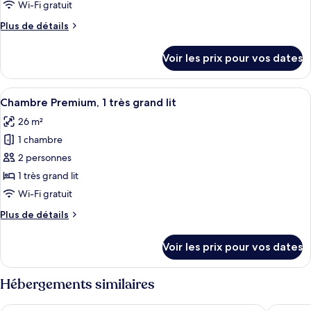
type
Wi-Fi gratuit
de
Plus
Plus de détails
chambre :
de
Chambre
détails
Voir les prix pour vos dates
sur
Standard,
le
1
type
Afficher
Une chambre d’hôtel avec un grand lit,
grand
4
de
Chambre Premium, 1 très grand lit
toutes
lit
chambre
26 m²
Chambre
les
Standard,
1 chambre
photos
1
pour
2 personnes
grand
ce
lit
1 très grand lit
type
Wi-Fi gratuit
de
Plus
Plus de détails
chambre :
de
Chambre
détails
Voir les prix pour vos dates
sur
Premium,
le
1
type
Hébergements similaires
très
de
grand
chambre
Holiday Inn Brussels Airport by IHG
NH Bruss