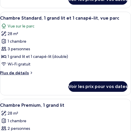
sur
Standard,
le
1
type
Afficher
Une chambre d’hôtel avec un grand lit
grand
6
de
Chambre Standard, 1 grand lit et 1 canapé-lit, vue parc
toutes
lit
chambre
Vue sur le parc
Chambre
les
et
Standard,
28 m²
photos
1
1
pour
1 chambre
canapé-
grand
ce
lit
lit
3 personnes
et
type
1 grand lit et 1 canapé-lit (double)
1
de
Wi-Fi gratuit
canapé-
chambre :
lit
Plus
Plus de détails
Chambre
de
Standard,
détails
Voir les prix pour vos dates
1
sur
le
grand
type
Afficher
Une chambre d’hôtel avec un grand lit,
lit
5
de
Chambre Premium, 1 grand lit
toutes
et
chambre
28 m²
Chambre
les
1
Standard,
1 chambre
photos
canapé-
1
pour
lit,
2 personnes
grand