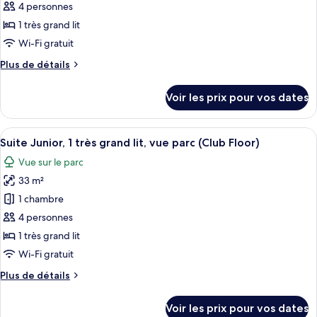
ce
grand
4 personnes
lit,
type
1 très grand lit
vue
de
Wi-Fi gratuit
parc
chambre :
Plus
Plus de détails
Suite
de
Sénior,
détails
Voir les prix pour vos dates
1
sur
le
très
type
Afficher
Une chambre d’hôtel avec un grand lit
grand
4
de
Suite Junior, 1 très grand lit, vue parc (Club Floor)
toutes
lit,
chambre
Vue sur le parc
Suite
les
vue
Sénior,
33 m²
photos
parc
1
pour
1 chambre
très
ce
grand
4 personnes
lit,
type
1 très grand lit
vue
de
Wi-Fi gratuit
parc
chambre :
Plus
Plus de détails
Suite
de
Junior,
détails
Voir les prix pour vos dates
1
sur