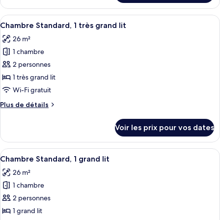
le
très
type
Afficher
Une chambre d’hôtel avec un grand lit,
grand
5
de
Chambre Standard, 1 très grand lit
toutes
lit,
chambre
26 m²
Suite
les
vue
Junior,
1 chambre
photos
parc
1
pour
(Club
2 personnes
très
ce
Floor)
grand
1 très grand lit
lit,
type
Wi-Fi gratuit
vue
de
parc
Plus
Plus de détails
chambre :
(Club
de
Chambre
Floor)
détails
Voir les prix pour vos dates
sur
Standard,
le
1
type
Afficher
Une chambre d’hôtel avec un grand lit,
très
4
de
Chambre Standard, 1 grand lit
toutes
grand
chambre
26 m²
Chambre
les
lit
Standard,
1 chambre
photos
1
pour
2 personnes
très
ce
grand
1 grand lit
lit