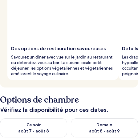
Des options de restauration savoureuses
Détail
Savourez un dîner avec vue sur le jardin au restaurant
Les drap
ou détendez-vous au bar. La cuisine locale petit
hypoalle
déjeuner, les options végétaliennes et végétariennes
occultan
améliorent le voyage culinaire.
peignoir
Options de chambre
Vérifiez la disponibilité pour ces dates.
Vérifier la disponibilité pour ce soir août 7 - août 8
Vérifier la disponibilité pour 
Ce soir
Demain
août 7 - août 8
août 8 - août 9