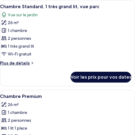
Afficher
Une chambre d’hôtel avec un grand lit,
doubles
12
de
Chambre Standard, 1 très grand lit, vue parc
toutes
chambre
Vue sur le jardin
Chambre
les
Standard,
26 m²
photos
2
pour
1 chambre
lits
ce
doubles
2 personnes
type
1 très grand lit
de
Wi-Fi gratuit
chambre :
Plus
Plus de détails
Chambre
de
Standard,
détails
Voir les prix pour vos dates
1
sur
le
très
type
Afficher
Une chambre d’hôtel avec un grand lit,
grand
8
de
Chambre Premium
toutes
lit,
chambre
26 m²
Chambre
les
vue
Standard,
1 chambre
photos
parc
1
pour
2 personnes
très
ce
grand
1 lit 1 place
lit,
type