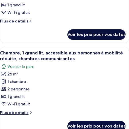
ce
vue
lit
1 grand lit
et
type
parc
Wi-Fi gratuit
1
de
canapé-
Plus
Plus de détails
chambre :
lit,
de
Chambre
vue
détails
Voir les prix pour vos dates
parc
sur
Premium,
le
1
type
Afficher
Une chambre d’hôtel dotée d’un grand l
grand
4
de
Chambre, 1 grand lit, accessible aux personnes à mobilité
toutes
lit
chambre
réduite, chambres communicantes
Chambre
les
Vue sur le parc
Premium,
photos
1
26 m²
pour
grand
1 chambre
ce
lit
type
2 personnes
de
1 grand lit
chambre :
Wi-Fi gratuit
Chambre,
Plus
Plus de détails
1
de
grand
détails
Voir les prix pour vos dates
sur