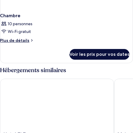
Chambre
10 personnes
Wi-Fi gratuit
Plus
Plus de détails
de
détails
Voir les prix pour vos dates
sur
le
type
Hébergements similaires
de
chambre
Hotel Zi Teresa
Majestic
Chambre