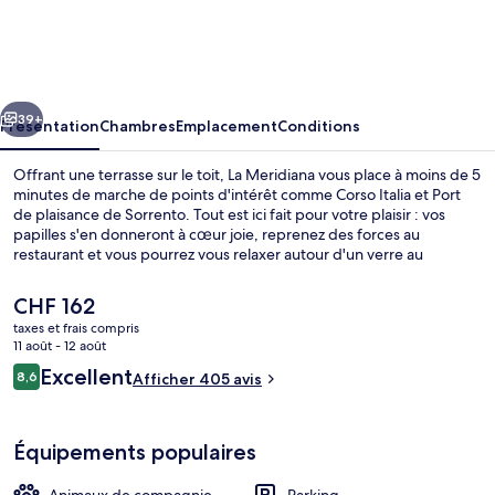
Meridiana
cédent
Suivant
39+
Présentation
Chambres
Emplacement
Conditions
Offrant une terrasse sur le toit, La Meridiana vous place à moins de 5
minutes de marche de points d'intérêt comme Corso Italia et Port
de plaisance de Sorrento. Tout est ici fait pour votre plaisir : vos
papilles s'en donneront à cœur joie, reprenez des forces au
restaurant et vous pourrez vous relaxer autour d'un verre au
bar/salon. Cet hôtel se trouve également à 0,6 km de Piazza Tasso et
à 1,7 km de Marina Grande. Les autres voyageurs sont séduits par le
Le
CHF 162
personnel attentionné et l'accès facile à pied.
prix
taxes et frais compris
actuel
11 août - 12 août
Snack-bar
est
Avis
Excellent
8,6
Afficher 405 avis
de
8,6 sur 10
voyageurs
CHF 162.
Équipements populaires