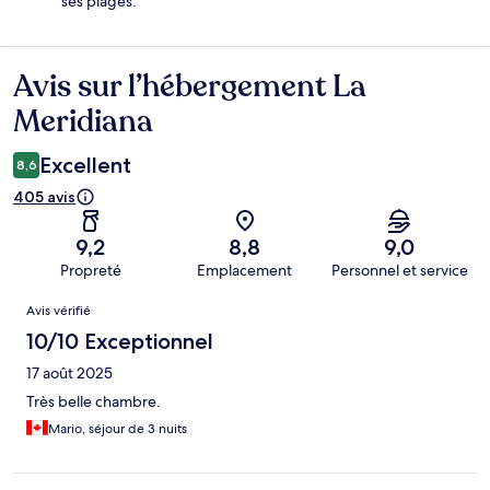
ses plages.
Avis sur l’hébergement La
Avis
Meridiana
Excellent
8,6
405 avis
9,2
8,8
9,0
Propreté
Emplacement
Personnel et service
Avis
Avis vérifié
10/10 Exceptionnel
17 août 2025
Très belle chambre.
Mario, séjour de 3 nuits