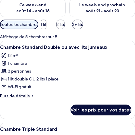
Vérifier la disponibilité pour ce week-end août 14 - août 16
Vérifier la disponibilité pour
Ce week-end
Le week-end prochain
août 14 - août 16
août 21 - août 23
Filtres
Toutes les chambres
1 lit
2 lits
3+ lits
disponibles
pour
Affichage de 5 chambres sur 5
les
Afficher
Une chambre d’hôtel avec deux lits, u
12
Chambre Standard Double ou avec lits jumeaux
chambres
toutes
12 m²
les
1 chambre
photos
pour
3 personnes
ce
1 lit double OU 2 lits 1 place
type
Wi-Fi gratuit
de
Plus
Plus de détails
chambre :
de
Chambre
détails
Voir les prix pour vos dates
sur
Standard
le
Double
type
Afficher
Une chambre d’hôtel avec un lit, un bur
ou
10
de
Chambre Triple Standard
toutes
avec
chambre