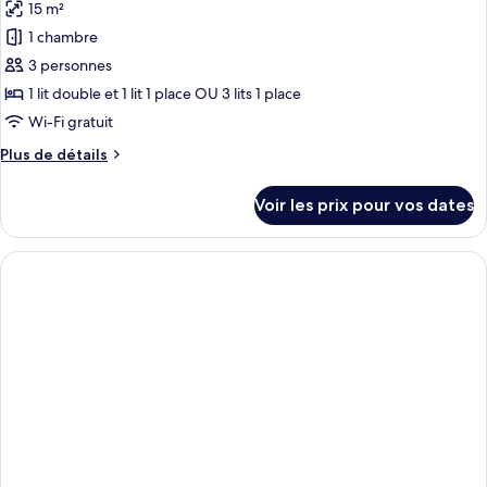
15 m²
Chambre
les
lits
Standard
1 chambre
photos
jumeaux
Double
pour
3 personnes
ou
ce
avec
1 lit double et 1 lit 1 place OU 3 lits 1 place
lits
type
Wi-Fi gratuit
jumeaux
de
Plus
Plus de détails
chambre :
de
Chambre
détails
Voir les prix pour vos dates
sur
Triple
le
Standard
type
de
chambre
Chambre
Triple
Standard