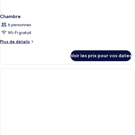
Chambre
6 personnes
Wi-Fi gratuit
Plus
Plus de détails
de
détails
Voir les prix pour vos dates
sur
le
type
de
chambre
Chambre