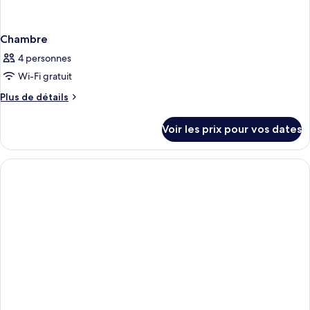
Chambre
4 personnes
Wi-Fi gratuit
Plus
Plus de détails
de
détails
Voir les prix pour vos dates
sur
le
type
de
chambre
Chambre