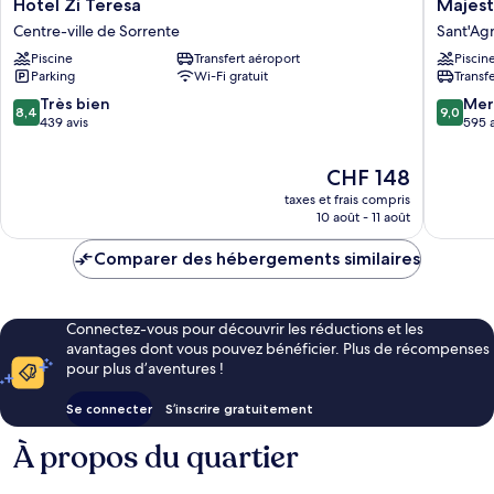
Hotel
Majestic
Hotel Zi Teresa
Majest
Zi
Palace
Centre-ville de Sorrente
Sant'Agn
Teresa
Hotel
Piscine
Transfert aéroport
Piscin
Centre-
Sant'Agn
Parking
Wi-Fi gratuit
Transf
ville
de
8.4
9.0
Très bien
Mer
8,4
9,0
Sorrente
sur
sur
439 avis
595 a
10,
10,
Très
Merveill
Le
CHF 148
bien,
595 avis
nouveau
taxes et frais compris
439 avis
prix
10 août - 11 août
est
de
Comparer des hébergements similaires
CHF 148
Connectez-vous pour découvrir les réductions et les
avantages dont vous pouvez bénéficier. Plus de récompenses
pour plus d’aventures !
Se connecter
S’inscrire gratuitement
À propos du quartier