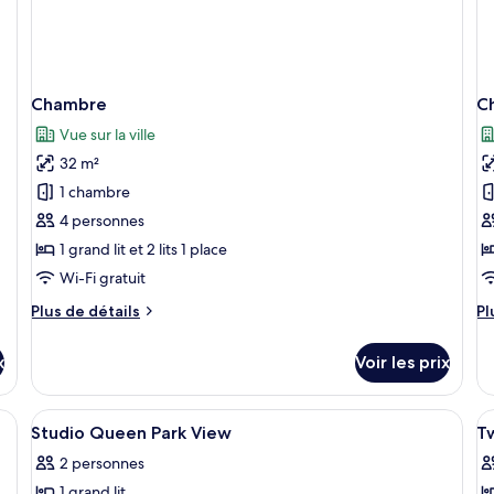
Chambre
C
Vue sur la ville
32 m²
1 chambre
4 personnes
1 grand lit et 2 lits 1 place
Wi-Fi gratuit
Plus
Pl
Plus de détails
Pl
de
d
détails
dé
x
Voir les prix
sur
su
le
le
type
ty
lits, une grande fenêtre donnant sur la ville, un téléviseur à écran plat et
Afficher
Une chambre d’hôtel moderne dotée d’u
A
10
de
d
Studio Queen Park View
T
toutes
t
chambre
c
2 personnes
Chambre
les
C
le
1 grand lit