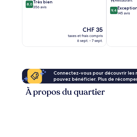
Restaurant
8.0
Très bien
Tun
8,0
sur
356 avis
9.4
Razak
Exceptio
9,4
10,
sur
145 avis
Très
10,
bien,
Exceptionnel,
Le
CHF 35
356 avis
145 avis
nouveau
taxes et frais compris
prix
6 sept. - 7 sept.
est
de
CHF 35
Connectez-vous pour découvrir les 
pouvez bénéficier. Plus de récompen
À propos du quartier