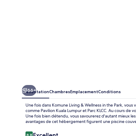
&
Wellness
in
the
Park
66+
Présentation
Chambres
Emplacement
Conditions
Une fois dans Komune Living & Wellness in the Park, vous v
comme Pavilion Kuala Lumpur et Parc KLCC. Au cours de vot
Une fois bien détendu, vous savourerez d'autant mieux les 
avantages de cet hébergement figurent une piscine couvert
Avis
Excellent
8,8