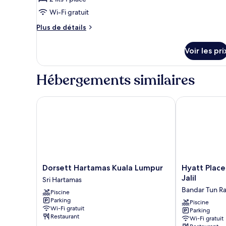
photos
pour
Wi-Fi gratuit
ce
Plus
Plus de détails
type
de
détails
de
Voir les pri
sur
chambre :
le
Studio
type
Hébergements similaires
Twin
de
chambre
Studio
Dorsett Hartamas Kuala Lumpur
Hyatt Place Ku
Twin
Dorsett
Hyatt
Dorsett Hartamas Kuala Lumpur
Hyatt Place
Hartamas
Place
Jalil
Sri Hartamas
Kuala
Kuala
Bandar Tun R
Piscine
Lumpur
Lumpur
Parking
Sri
Bukit
Piscine
Wi-Fi gratuit
Parking
Hartamas
Jalil
Restaurant
Wi-Fi gratuit
Bandar