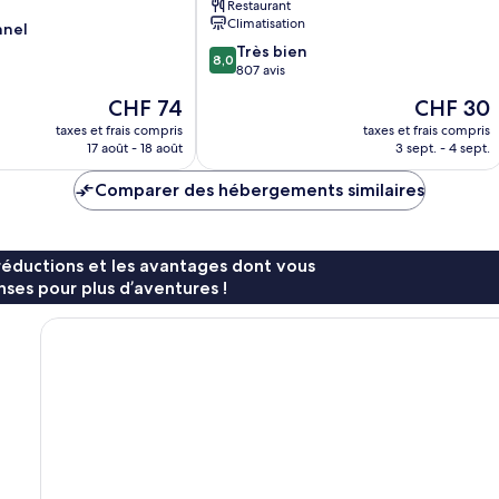
Restaurant
Abdul
Climatisation
nnel
Rahman
North
8.0
Très bien
8,0
Chow
sur
807 avis
Kit
10,
Le
Le
CHF 74
CHF 30
Très
nouveau
nouveau
bien,
taxes et frais compris
taxes et frais compris
prix
prix
17 août - 18 août
3 sept. - 4 sept.
807 avis
est
est
de
de
Comparer des hébergements similaires
CHF 74
CHF 30
réductions et les avantages dont vous
ses pour plus d’aventures !