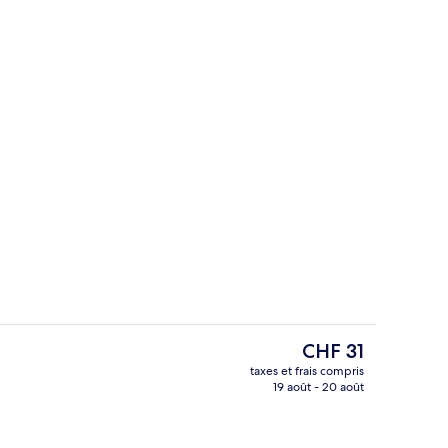
t
Terrasse/Patio
Le
CHF 31
prix
taxes et frais compris
actuel
19 août - 20 août
Two Bedroom Studio
est
de
CHF 31.