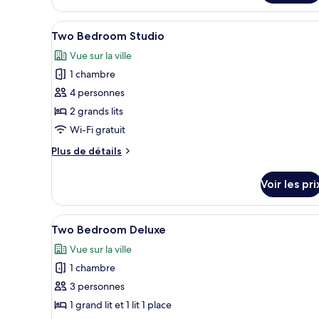
le
type
Afficher
Une chambre d’hôtel moderne do
3
de
Two Bedroom Studio
toutes
chambre
Vue sur la ville
Studio
les
Twin
1 chambre
photos
pour
4 personnes
ce
2 grands lits
type
Wi-Fi gratuit
de
Plus
Plus de détails
chambre :
de
Two
détails
Voir les pri
sur
Bedroom
le
Studio
type
Afficher
Une chambre d’hôtel moderne av
5
de
Two Bedroom Deluxe
toutes
chambre
Vue sur la ville
Two
les
Bedroom
1 chambre
photos
Studio
pour
3 personnes
ce
1 grand lit et 1 lit 1 place