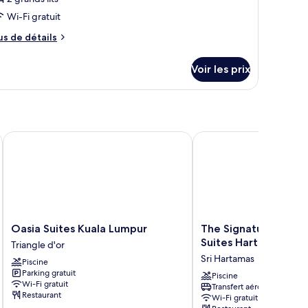
hotos
our
Wi-Fi gratuit
e
us
us de détails
ype
e
tails
e
Voir les prix
r
hambre :
wo
pe
edroom
e
hambre
tudio
wo
an Tuanku Abdul Rahman North
Oasia Suites Kuala Lumpur
The Signature Hotel & 
edroom
udio
Oasia
The
Oasia Suites Kuala Lumpur
The Signature Hotel
Suites
Signature
Suites Hartamas Kua
Triangle d'or
Kuala
Hotel
Sri Hartamas
Piscine
Lumpur
&
Parking gratuit
Triangle
Serviced
Piscine
Wi-Fi gratuit
Transfert aéroport
d'or
Suites
Restaurant
Wi-Fi gratuit
Hartamas