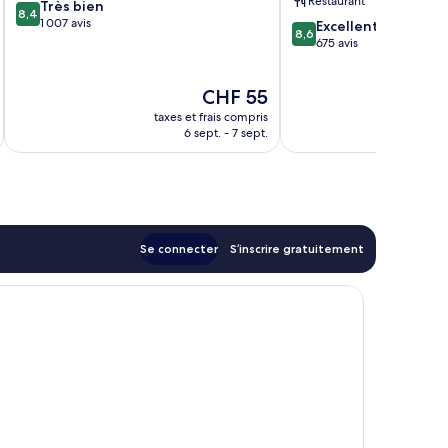
Restaurant
8.4
Très bien
Kuala
8,4
sur
1 007 avis
8.6
Lumpur
Excellent
8,6
10,
sur
Sri
675 avis
Très
10,
Hartamas
bien,
Excellent,
Le
CHF 55
1 007 avis
675 avis
nouveau
taxes et frais compris
tax
prix
6 sept. - 7 sept.
est
de
CHF 55
Se connecter
S’inscrire gratuitement