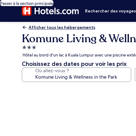
Passer à la section principale
Rechercher des voyage
Afficher tous les hébergements
Komune Living & Wellne
Hébergement
3.0 étoiles
Hôtel au bord d'un lac à Kuala Lumpur avec une piscine exté
Choisissez des dates pour voir les prix
Où allez-vous ?
Galerie
photos
de
l’hébergement
Komune
Living