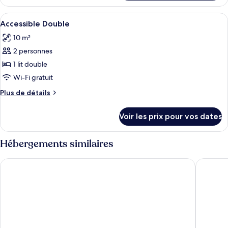
le
type
Afficher
Chambres insonorisées, Wi-Fi gratuit, 
3
de
Accessible Double
toutes
chambre
10 m²
Chambre
les
2 personnes
photos
pour
1 lit double
ce
Wi-Fi gratuit
type
Plus
Plus de détails
de
de
chambre :
détails
Voir les prix pour vos dates
sur
Accessible
le
Double
type
Hébergements similaires
de
chambre
STG Hotel London Oxford Street
Zedwell P
Accessible
Double