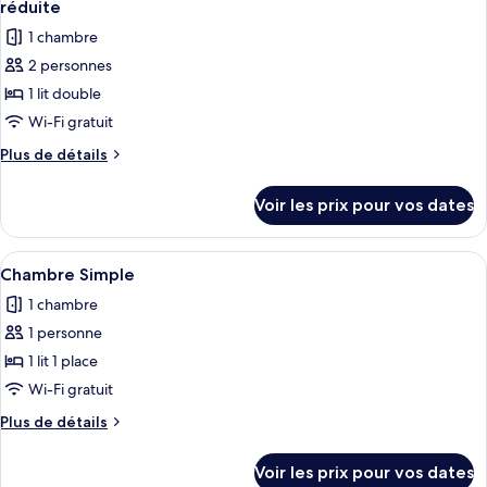
chambre
réduite
Chambre
les
1 chambre
Quadruple
photos
2 personnes
pour
1 lit double
ce
type
Wi-Fi gratuit
de
Plus
Plus de détails
chambre :
de
détails
Chambre
Voir les prix pour vos dates
sur
Double,
le
accessible
type
Afficher
Une chambre d’hôtel moderne avec un li
4
aux
de
Chambre Simple
toutes
chambre
personnes
1 chambre
Chambre
les
à
Double,
1 personne
photos
mobilité
accessible
pour
1 lit 1 place
aux
réduite
ce
personnes
Wi-Fi gratuit
à
type
Plus
Plus de détails
mobilité
de
de
réduite
chambre :
détails
Voir les prix pour vos dates
sur