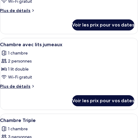
ce
personnes
Wi-Fi gratuit
à
type
Plus
Plus de détails
mobilité
de
de
réduite
chambre :
détails
Voir les prix pour vos dates
sur
Chambre
le
Double
type
Afficher
Une chambre d’hôtel moderne avec deux l
5
de
Chambre avec lits jumeaux
toutes
chambre
1 chambre
Chambre
les
Double
2 personnes
photos
pour
1 lit double
ce
Wi-Fi gratuit
type
Plus
Plus de détails
de
de
chambre :
détails
Voir les prix pour vos dates
sur
Chambre
le
avec
type
Afficher
Une chambre d’hôtel moderne avec deux 
lits
5
de
Chambre Triple
toutes
chambre
jumeaux
1 chambre
Chambre
les
avec
3 personnes