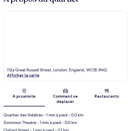
112a Great Russell Street, London, England, WC1B 3NQ
Afficher la carte
Carte
À proximité
Comment se
Restaurants
déplacer
Quartier des théâtres
- 1 min à pied
- 0.0 km
Dominion Theatre
- 1 min à pied
- 0.0 km
Oxford Street
- 1 min à pied
- 0.1 km