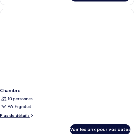
Chambre
le
Simple
type
de
chambre
Chambre
Simple
Chambre
10 personnes
Wi-Fi gratuit
Plus
Plus de détails
de
détails
Voir les prix pour vos dates
sur