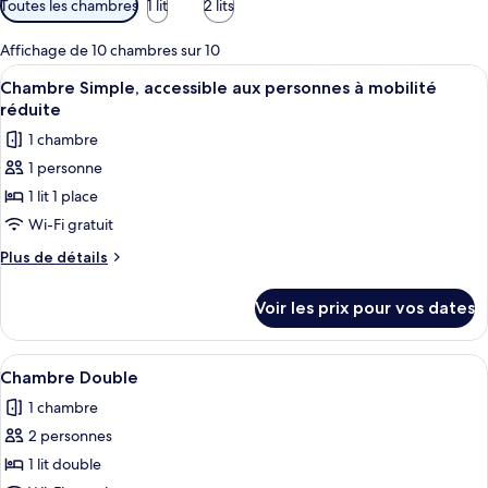
Toutes les chambres
1 lit
2 lits
disponibles
pour
Affichage de 10 chambres sur 10
les
Afficher
Une chambre d’hôtel moderne avec un lit
4
Chambre Simple, accessible aux personnes à mobilité
chambres
toutes
réduite
les
1 chambre
photos
1 personne
pour
1 lit 1 place
ce
type
Wi-Fi gratuit
de
Plus
Plus de détails
chambre :
de
détails
Chambre
Voir les prix pour vos dates
sur
Simple,
le
accessible
type
Afficher
Une chambre d’hôtel avec un lit, une sa
5
aux
de
Chambre Double
toutes
chambre
personnes
1 chambre
Chambre
les
à
Simple,
2 personnes
photos
mobilité
accessible
pour
1 lit double
aux
réduite