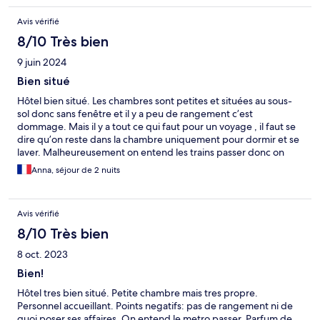
Avis vérifié
8/10 Très bien
9 juin 2024
Bien situé
Hôtel bien situé. Les chambres sont petites et situées au sous-
sol donc sans fenêtre et il y a peu de rangement c’est
dommage. Mais il y a tout ce qui faut pour un voyage , il faut se
dire qu’on reste dans la chambre uniquement pour dormir et se
laver. Malheureusement on entend les trains passer donc on
dort pas avant 1h du matin.
Anna, séjour de 2 nuits
Avis vérifié
8/10 Très bien
8 oct. 2023
Bien!
Hôtel tres bien situé. Petite chambre mais tres propre.
Personnel accueillant. Points negatifs: pas de rangement ni de
quoi poser ses affaires. On entend le metro passer. Parfum de