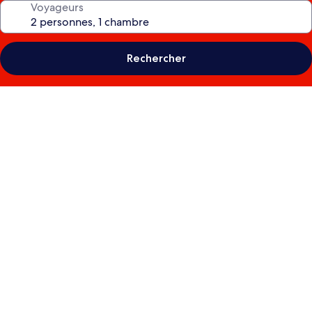
Voyageurs
Rechercher
Galerie
photos
de