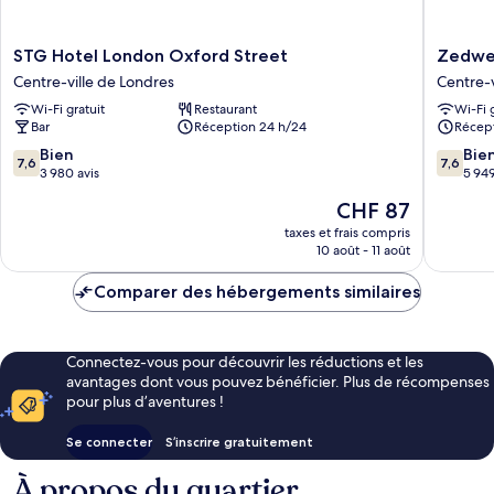
STG
Zedwell
STG Hotel London Oxford Street
Zedwell
Hotel
Piccadill
Centre-ville de Londres
Centre-v
London
Circus
Wi-Fi gratuit
Restaurant
Wi-Fi 
Oxford
Centre-
Bar
Réception 24 h/24
Récept
Street
ville
Centre-
de
7.6
7.6
Bien
Bie
7,6
7,6
ville
Londres
sur
sur
3 980 avis
5 949
de
10,
10,
Le
CHF 87
Londres
Bien,
Bien,
nouveau
3 980 avis
5 949 av
taxes et frais compris
prix
10 août - 11 août
est
de
Comparer des hébergements similaires
CHF 87
Connectez-vous pour découvrir les réductions et les
avantages dont vous pouvez bénéficier. Plus de récompenses
pour plus d’aventures !
Se connecter
S’inscrire gratuitement
À propos du quartier