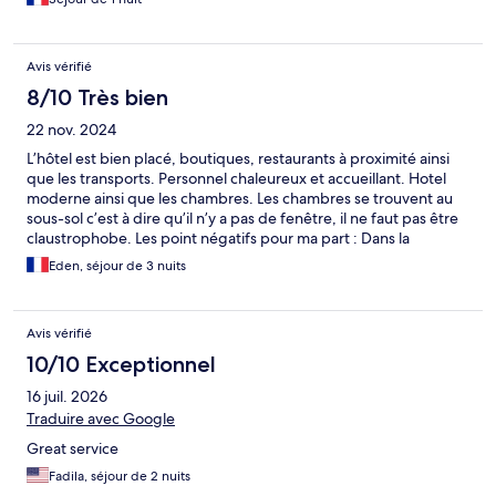
Avis vérifié
8/10 Très bien
22 nov. 2024
L’hôtel est bien placé, boutiques, restaurants à proximité ainsi
que les transports. Personnel chaleureux et accueillant. Hotel
moderne ainsi que les chambres. Les chambres se trouvent au
sous-sol c’est à dire qu’il n’y a pas de fenêtre, il ne faut pas être
claustrophobe. Les point négatifs pour ma part : Dans la
chambre il manque une table pour poser nos affaires ainsi
Eden, séjour de 3 nuits
qu’une mini penderie (juste 2 accroches sur le mur), pas de
brosse pour les toilettes (ce qui est le plus utile selon moi), pas
de gobelet, pas de sèche cheveux, il manque un pommeau de
Avis vérifié
douche à manipuler en plus pour ceux qu’ils ne veulent pas
spécialement se mouiller les cheveux car dans le cas contraire on
10/10 Exceptionnel
est obligé de se courber ou d’éviter un peu l’eau. On entend
16 juil. 2026
légèrement le métro passer ainsi que les conduits d’eau. Sinon
la chambre est propre et le mot confortable.
Traduire avec Google
Great service
Fadila, séjour de 2 nuits