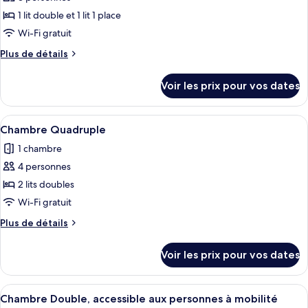
photos
lits
pour
1 lit double et 1 lit 1 place
jumeaux
ce
Wi-Fi gratuit
type
Plus
Plus de détails
de
de
chambre :
détails
Voir les prix pour vos dates
sur
Chambre
le
Triple
type
Afficher
Une chambre d’hôtel moderne équipée d’
8
de
Chambre Quadruple
toutes
chambre
1 chambre
Chambre
les
Triple
4 personnes
photos
pour
2 lits doubles
ce
Wi-Fi gratuit
type
Plus
Plus de détails
de
de
chambre :
détails
Voir les prix pour vos dates
sur
Chambre
le
Quadruple
type
Afficher
Une chambre d’hôtel moderne dotée d’un
4
de
Chambre Double, accessible aux personnes à mobilité
toutes