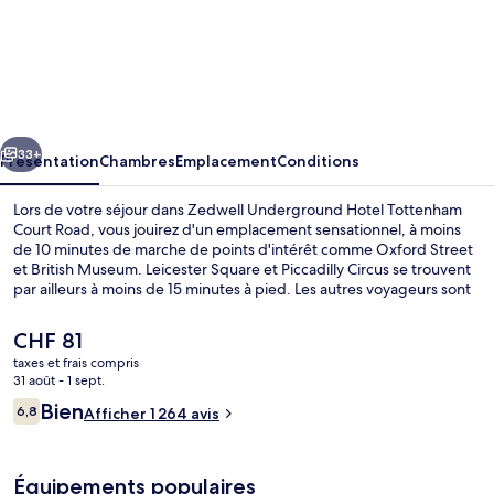
l’hébergement
Zedwell
Underground
Hotel
Tottenham
cédent
Suivant
Court
33+
Présentation
Chambres
Emplacement
Conditions
Road
Lors de votre séjour dans Zedwell Underground Hotel Tottenham
Court Road, vous jouirez d'un emplacement sensationnel, à moins
de 10 minutes de marche de points d'intérêt comme Oxford Street
et British Museum. Leicester Square et Piccadilly Circus se trouvent
par ailleurs à moins de 15 minutes à pied. Les autres voyageurs sont
séduits par l'emplacement central et la proximité avec les transports
en commun. Les transports publics sont rapidement accessibles à
Le
CHF 81
pied : Station de métro Tottenham Court Road se situe à quelques
prix
taxes et frais compris
pas et Station de métro Goodge Street, à 6 min de marche à peine.
actuel
31 août - 1 sept.
Chambre Triple
est
Avis
Bien
6,8
Afficher 1 264 avis
de
6,8 sur 10
voyageurs
CHF 81.
Équipements populaires