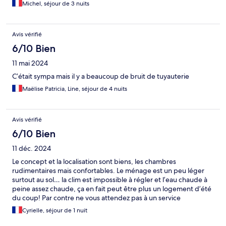
serviette de bain. Le ménage n’est pas fait chaque jour comme
Michel, séjour de 3 nuits
indiqué, même le lit n’a pas été fait juste de nouvelles, serviettes
de toilettes, posées sur le lit. Notifier également Hôtel et
Chambre insonoriser ce qui est faux, car les Chambre se
Avis vérifié
trouvent au -4 et -5, et nous entendons le métro passer
régulièrement. La douche et les toilettes également font
6/10 Bien
énormément de bruit à chaque utilisation un enfer, nous avons
11 mai 2024
séjourné trois nuits et à la deuxième on a demandé à changer de
chambre car la clim ne fonctionnait pas et il faisait hyper froid
C’était sympa mais il y a beaucoup de bruit de tuyauterie
dans la chambre, pas de télé, pas de sèche-cheveux, ni même
Maëlise Patricia, Line, séjour de 4 nuits
un coffre fort si l’on veut laisser nos passeports ou autre objet de
valeur. Je ne recommande absolument pas cette chaîne d’hôtel,
sauf si c’est pour se poser quelques heures avant un transit.
Avis vérifié
6/10 Bien
11 déc. 2024
Le concept et la localisation sont biens, les chambres
rudimentaires mais confortables. Le ménage est un peu léger
surtout au sol… la clim est impossible à régler et l’eau chaude à
peine assez chaude, ça en fait peut être plus un logement d’été
du coup! Par contre ne vous attendez pas à un service
exceptionnel: amabilité minimale, 15£ de frais de consigne que
Cyrielle, séjour de 1 nuit
ce soit pour avant votre Check in ou après votre Check out.