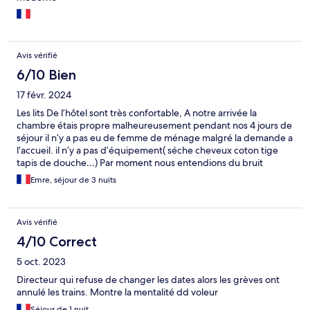
Avis vérifié
6/10 Bien
17 févr. 2024
Les lits De l’hôtel sont très confortable, A notre arrivée la
chambre étais propre malheureusement pendant nos 4 jours de
séjour il n’y a pas eu de femme de ménage malgré la demande a
l’accueil. il n’y a pas d’équipement( séche cheveux coton tige
tapis de douche…) Par moment nous entendions du bruit
venant du -3eme étages ce qui étais désagréable le soir.
Emre, séjour de 3 nuits
L’emplacement de l’hôtel étais par contres très bien placé.
Avis vérifié
4/10 Correct
5 oct. 2023
Directeur qui refuse de changer les dates alors les grèves ont
annulé les trains. Montre la mentalité dd voleur
Séjour de 1 nuit