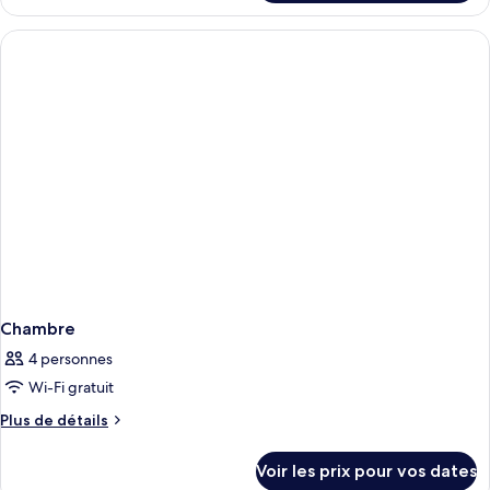
le
type
de
chambre
Chambre
Chambre
4 personnes
Wi-Fi gratuit
Plus
Plus de détails
de
détails
Voir les prix pour vos dates
sur