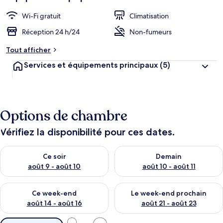
Wi-Fi gratuit
Climatisation
Réception 24 h/24
Non-fumeurs
Tout afficher
Services et équipements principaux
(5)
Options de chambre
Vérifiez la disponibilité pour ces dates.
Vérifier la disponibilité pour ce soir août 9 - août 10
Vérifier la disponibilité pour 
Ce soir
Demain
août 9 - août 10
août 10 - août 11
Vérifier la disponibilité pour ce week-end août 14 - août 16
Vérifier la disponibilité pour
Ce week-end
Le week-end prochain
août 14 - août 16
août 21 - août 23
Filtres