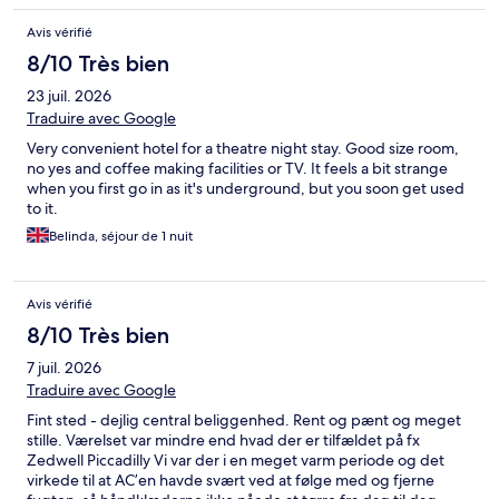
Avis vérifié
8/10 Très bien
23 juil. 2026
Traduire avec Google
Very convenient hotel for a theatre night stay. Good size room,
no yes and coffee making facilities or TV. It feels a bit strange
when you first go in as it's underground, but you soon get used
to it.
Belinda, séjour de 1 nuit
Avis vérifié
8/10 Très bien
7 juil. 2026
Traduire avec Google
Fint sted - dejlig central beliggenhed. Rent og pænt og meget
stille. Værelset var mindre end hvad der er tilfældet på fx
Zedwell Piccadilly Vi var der i en meget varm periode og det
virkede til at AC’en havde svært ved at følge med og fjerne