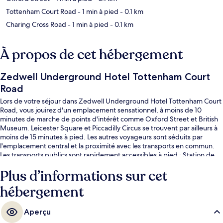
Tottenham Court Road
- 1 min à pied
- 0.1 km
Charing Cross Road
- 1 min à pied
- 0.1 km
À propos de cet hébergement
Zedwell Underground Hotel Tottenham Court
Road
Lors de votre séjour dans Zedwell Underground Hotel Tottenham Court
Road, vous jouirez d'un emplacement sensationnel, à moins de 10
minutes de marche de points d'intérêt comme Oxford Street et British
Museum. Leicester Square et Piccadilly Circus se trouvent par ailleurs à
moins de 15 minutes à pied. Les autres voyageurs sont séduits par
l'emplacement central et la proximité avec les transports en commun.
Les transports publics sont rapidement accessibles à pied : Station de
métro Tottenham Court Road se situe à quelques pas et Station de
Plus d’informations sur cet
métro Goodge Street, à 6 min de marche à peine.
hébergement
Aperçu