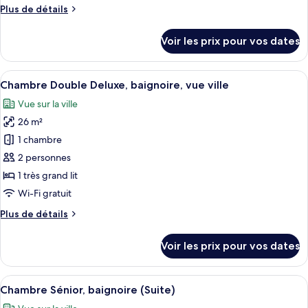
Plus
Plus de détails
Chambre
de
Double
détails
Voir les prix pour vos dates
«
sur
le
Premier
type
Afficher
Un grand lit avec du linge de lit blanc
»,
7
de
Chambre Double Deluxe, baignoire, vue ville
toutes
baignoire,
chambre
Vue sur la ville
Chambre
les
vue
Double
26 m²
photos
ville
«
pour
1 chambre
Premier
ce
»,
2 personnes
baignoire,
type
1 très grand lit
vue
de
Wi-Fi gratuit
ville
chambre :
Plus
Plus de détails
Chambre
de
Double
détails
Voir les prix pour vos dates
Deluxe,
sur
le
baignoire,
type
Afficher
Une chambre d’hôtel moderne avec un g
vue
6
de
Chambre Sénior, baignoire (Suite)
toutes
ville
chambre