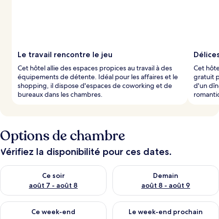
Le travail rencontre le jeu
Délices
Cet hôtel allie des espaces propices au travail à des
Cet hôte
équipements de détente. Idéal pour les affaires et le
gratuit 
shopping, il dispose d'espaces de coworking et de
d'un dîn
bureaux dans les chambres.
romanti
Options de chambre
Vérifiez la disponibilité pour ces dates.
Vérifier la disponibilité pour ce soir août 7 - août 8
Vérifier la disponibilité pour 
Ce soir
Demain
août 7 - août 8
août 8 - août 9
Vérifier la disponibilité pour ce week-end août 7 - août 9
Vérifier la disponibilité pour 
Ce week-end
Le week-end prochain