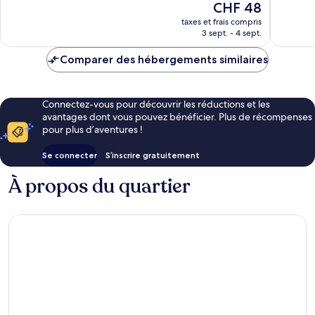
Le
CHF 48
Merveilleux,
Exceptio
nouveau
843 avis
1 007 avi
taxes et frais compris
prix
3 sept. - 4 sept.
est
de
Comparer des hébergements similaires
CHF 48
Connectez-vous pour découvrir les réductions et les
avantages dont vous pouvez bénéficier. Plus de récompenses
pour plus d’aventures !
Se connecter
S’inscrire gratuitement
À propos du quartier