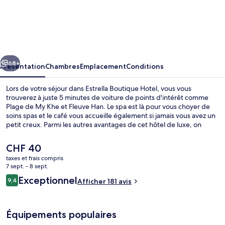
Estrella
Boutique
Hotel
cédent
Suivant
68+
Présentation
Chambres
Emplacement
Conditions
Lors de votre séjour dans Estrella Boutique Hotel, vous vous
trouverez à juste 5 minutes de voiture de points d'intérêt comme
Plage de My Khe et Fleuve Han. Le spa est là pour vous choyer de
soins spas et le café vous accueille également si jamais vous avez un
petit creux. Parmi les autres avantages de cet hôtel de luxe, on
trouve une piscine extérieure, un bar en bord de piscine et une salle
de fitness, l'idéal pour des vacances sans soucis. Les autres
Le
CHF 40
voyageurs adorent le personnel attentionné.
prix
taxes et frais compris
actuel
7 sept. - 8 sept.
Chambre, dans la tour (Sky Suite)
est
Avis
Exceptionnel
9,4
Afficher 181 avis
de
9,4 sur 10
voyageurs
CHF 40.
Équipements populaires