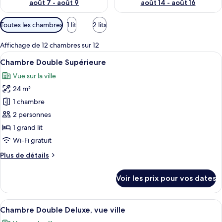
août 7 - août 9
août 14 - août 16
Filtres
Toutes les chambres
1 lit
2 lits
disponibles
pour
Affichage de 12 chambres sur 12
les
Afficher
Une chambre d’hôtel dotée d’un grand li
7
Chambre Double Supérieure
chambres
toutes
Vue sur la ville
les
24 m²
photos
pour
1 chambre
ce
2 personnes
type
1 grand lit
de
Wi-Fi gratuit
chambre :
Plus
Plus de détails
Chambre
de
Double
détails
Voir les prix pour vos dates
Supérieure
sur
le
type
Afficher
Une chambre d’hôtel moderne, dotée d’
6
de
Chambre Double Deluxe, vue ville
toutes
chambre