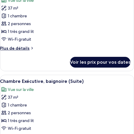
Vue sur la ville
Chambre
les
Double
37 m²
photos
Deluxe,
pour
1 chambre
baignoire,
ce
vue
2 personnes
ville
type
1 très grand lit
de
Wi-Fi gratuit
chambre :
Plus
Plus de détails
Chambre
de
Sénior,
détails
Voir les prix pour vos dates
baignoire
sur
le
(Suite)
type
Afficher
Une salle de bain d’hôtel moderne, do
7
de
Chambre Exécutive, baignoire (Suite)
toutes
chambre
Vue sur la ville
Chambre
les
Sénior,
37 m²
photos
baignoire
pour
1 chambre
(Suite)
ce
2 personnes
type
1 très grand lit
de
Wi-Fi gratuit
chambre :