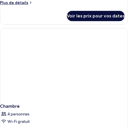
Plus
Plus de détails
Chambre
de
Deluxe
détails
Voir les prix pour vos dates
avec
sur
le
lits
type
jumeaux,
de
vue
chambre
Chambre
ville
Deluxe
avec
lits
jumeaux,
vue
ville
Chambre
4 personnes
Wi-Fi gratuit