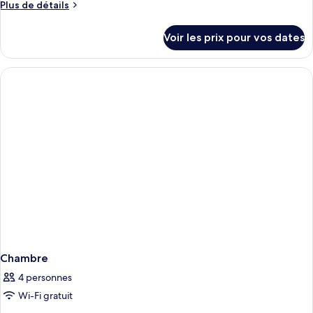
Plus
Plus de détails
de
détails
Voir les prix pour vos dates
sur
le
type
de
chambre
Chambre
Chambre
4 personnes
Wi-Fi gratuit