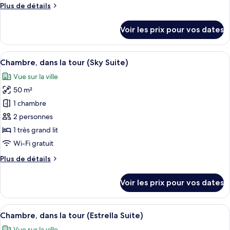
Plus
Plus de détails
Chambre
de
Exécutive,
détails
Voir les prix pour vos dates
baignoire
sur
le
(Suite)
type
Afficher
Une chambre d’hôtel avec un grand lit, 
8
de
Chambre, dans la tour (Sky Suite)
toutes
chambre
Vue sur la ville
Chambre
les
Exécutive,
50 m²
photos
baignoire
pour
1 chambre
(Suite)
ce
2 personnes
type
1 très grand lit
de
Wi-Fi gratuit
chambre :
Plus
Plus de détails
Chambre,
de
dans
détails
Voir les prix pour vos dates
la
sur
le
tour
type
Afficher
Une piscine sur le toit, au design mod
(Sky
9
de
Chambre, dans la tour (Estrella Suite)
toutes
Suite)
chambre
Vue sur la ville