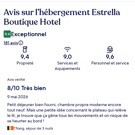
Avis sur l’hébergement Estrella
Avis
Boutique Hotel
Exceptionnel
9,4
181 avis
9,4
9,0
9,6
Propreté
Services et
Personnel et service
équipements
Avis
Avis vérifié
8/10 Très bien
9 mai 2026
Petit déjeuner bien fourni, chambre propre moderne encore
tout neuf. Mais une petite idée concernant le plateau qui relève
le lit, je trouve que ça gêne tous les mouvements et on risque de
se heurter au bord !
T.Trang, séjour de 3 nuits