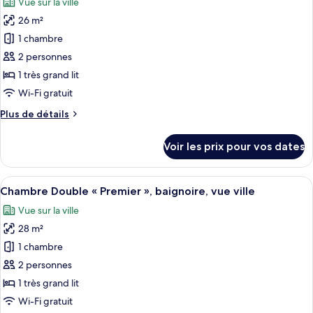
Vue sur la ville
Chambre
les
Double
26 m²
photos
Supérieure
pour
1 chambre
ce
2 personnes
type
1 très grand lit
de
Wi-Fi gratuit
chambre :
Plus
Plus de détails
Chambre
de
Double
détails
Voir les prix pour vos dates
Deluxe,
sur
le
vue
type
Afficher
Une chambre d’hôtel moderne dotée d’u
ville
9
de
Chambre Double « Premier », baignoire, vue ville
toutes
chambre
Vue sur la ville
Chambre
les
Double
28 m²
photos
Deluxe,
pour
1 chambre
vue
ce
ville
2 personnes
type
1 très grand lit
de
Wi-Fi gratuit
chambre :