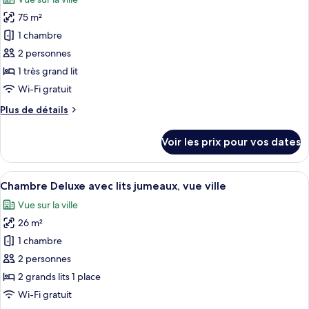
Chambre,
les
dans
75 m²
photos
la
pour
1 chambre
tour
ce
(Sky
2 personnes
Suite)
type
1 très grand lit
de
Wi-Fi gratuit
chambre :
Plus
Plus de détails
Chambre,
de
dans
détails
Voir les prix pour vos dates
la
sur
le
tour
type
Afficher
Une chambre d’hôtel moderne avec deux
(Estrella
6
de
Chambre Deluxe avec lits jumeaux, vue ville
toutes
Suite)
chambre
Vue sur la ville
Chambre,
les
dans
26 m²
photos
la
pour
1 chambre
tour
ce
(Estrella
2 personnes
Suite)
type
2 grands lits 1 place
de
Wi-Fi gratuit
chambre :