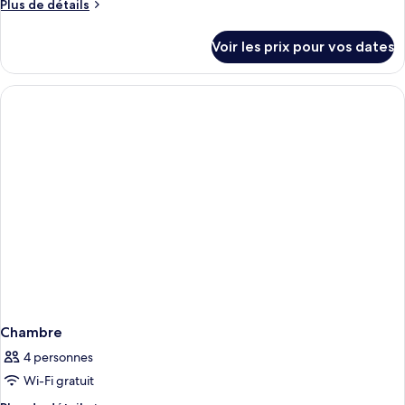
Plus
Plus de détails
de
détails
Voir les prix pour vos dates
sur
le
type
de
chambre
Chambre
Chambre
4 personnes
Wi-Fi gratuit