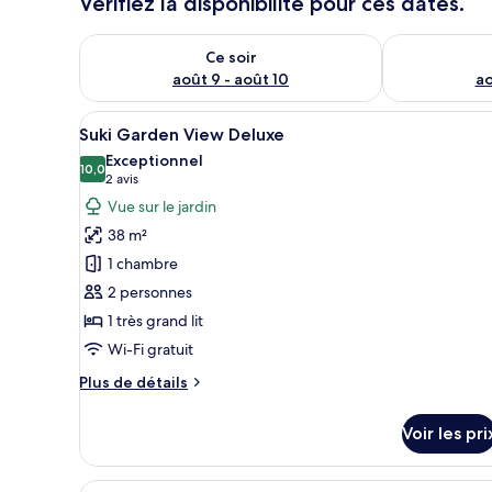
Vérifiez la disponibilité pour ces dates.
Vérifier la disponibilité pour ce soir août 9 - août 10
Vérifier la di
Ce soir
août 9 - août 10
ao
Afficher
Une terrasse en bois avec un e
13
Suki Garden View Deluxe
toutes
Exceptionnel
les
10,0
10,0 sur 10
(2 avis)
2 avis
photos
Vue sur le jardin
pour
38 m²
ce
1 chambre
type
2 personnes
de
1 très grand lit
chambre :
Suki
Wi-Fi gratuit
Garden
Plus
Plus de détails
View
de
détails
Deluxe
Voir les pri
sur
le
type
Afficher
Un bain à remous entouré d’une