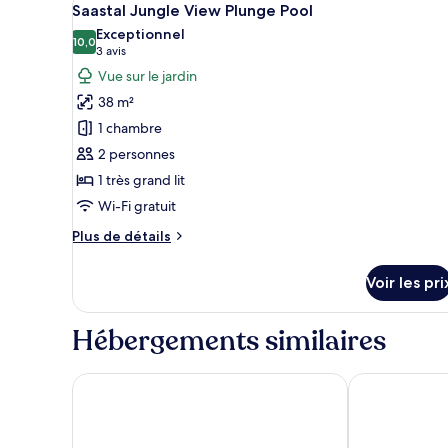
10
de
Saastal Jungle View Plunge Pool
toutes
chambre
Exceptionnel
Suki
les
10,0
10,0 sur 10
(3 avis)
3 avis
Garden
photos
Vue sur le jardin
View
pour
Deluxe
38 m²
ce
1 chambre
type
2 personnes
de
1 très grand lit
chambre :
Saastal
Wi-Fi gratuit
Jungle
Plus
Plus de détails
View
de
détails
Plunge
Voir les pri
sur
Pool
le
type
Hébergements similaires
de
chambre
Saastal
Secrets Tulum Resort & Beach Club - Adults Only - Al
KAN Tulum Ho
Jungle
View
Plunge