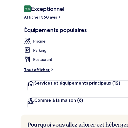
Yaakun Grand
Avis
Exceptionnel
9,4
9,4 sur 10
voyageurs
Afficher 360 avis
Équipements populaires
Piscine
Parking
Restaurant
Tout afficher
Services et équipements principaux
(12)
Comme à la maison
(6)
Pourquoi vous allez adorer cet héberg