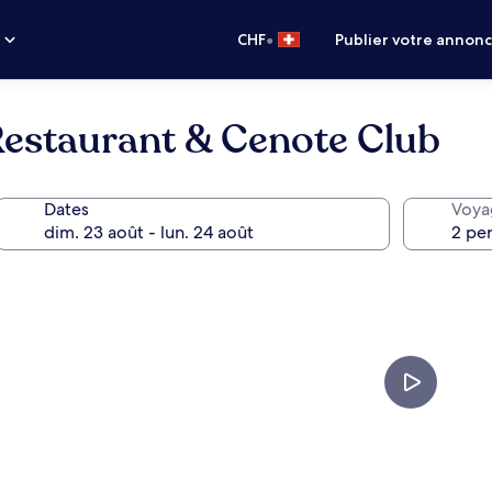
•
s
CHF
Publier votre annon
Restaurant & Cenote Club
Dates
Voya