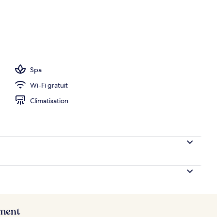
 Cenote View | Vue depuis le balcon
Spa
Wi-Fi gratuit
Climatisation
ement