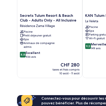
Pool
Secrets
KAN
Secrets Tulum Resort & Beach
KAN Tulum 
Tulum
Tulum
Club - Adults Only - All Inclusive
La Veleta
Resort
Hotel
Résidence Zama Village
Piscine
&
La
Spa
Beach
Piscine
Veleta
Parking gratu
Petit déjeuner gratuit
Club
Wi-Fi gratuit
Spa
-
Animaux de compagnie
9.2
Merveill
Adults
9,2
admis
sur
149 avis
Only
8.8
10,
Excellent
-
8,8
sur
Merveilleux,
936 avis
All
10,
149 avis
Inclusive
Le
CHF 280
Excellent,
Résidence
nouveau
936 avis
taxes et frais compris
Zama
prix
10 août - 11 août
Village
est
de
CHF 280
Connectez-vous pour découvrir les 
pouvez bénéficier. Plus de récompen