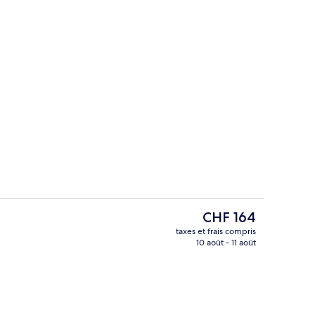
Coin salon dans le hall
éateur
Le
CHF 164
prix
taxes et frais compris
actuel
10 août - 11 août
Bar (sur place)
est
de
CHF 164.