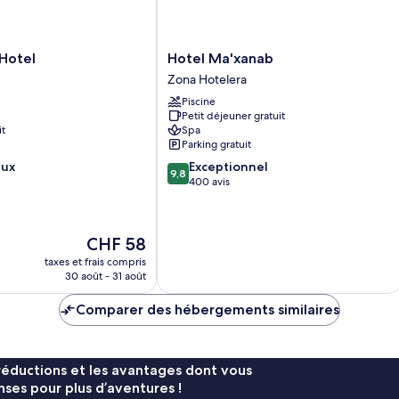
Hotel
Hotel
Hotel Ma'xanab
Ma'xanab
Zona Hotelera
Zona
Piscine
Hotelera
Petit déjeuner gratuit
it
Spa
Parking gratuit
9.8
eux
Exceptionnel
9,8
sur
400 avis
10,
Exceptionnel,
400 avis
Le
CHF 58
nouveau
taxes et frais compris
prix
30 août - 31 août
est
de
Comparer des hébergements similaires
CHF 58
réductions et les avantages dont vous
ses pour plus d’aventures !