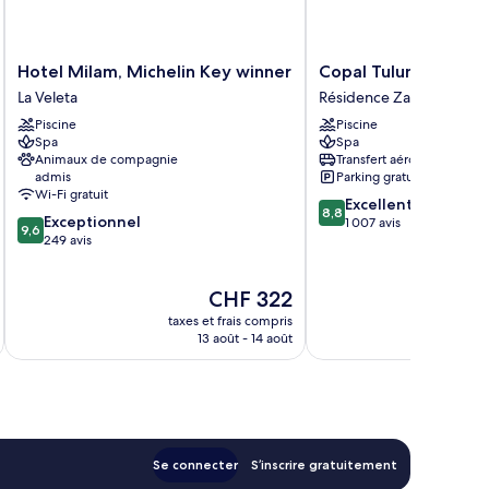
Hotel
Copal
Hotel Milam, Michelin Key winner
Copal Tulum Hotel
Milam,
Tulum
La Veleta
Résidence Zama Village
Michelin
Hotel
Piscine
Piscine
Key
Résidence
Spa
Spa
winner
Zama
Animaux de compagnie
Transfert aéroport
La
Village
admis
Parking gratuit
Veleta
Wi-Fi gratuit
8.8
Excellent
8,8
9.6
Exceptionnel
sur
1 007 avis
9,6
sur
249 avis
10,
10,
Excellent,
Exceptionnel,
1 007 avis
Le
CHF 322
249 avis
nouveau
taxes et frais compris
tax
prix
13 août - 14 août
est
de
CHF 322
Se connecter
S’inscrire gratuitement