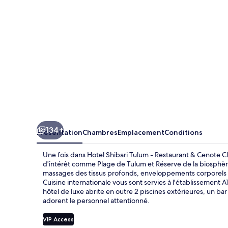
-
Restaurant
&
Cenote
Club
134+
Présentation
Chambres
Emplacement
Conditions
Une fois dans Hotel Shibari Tulum - Restaurant & Cenote Cl
d'intérêt comme Plage de Tulum et Réserve de la biosphère
massages des tissus profonds, enveloppements corporels ou
Cuisine internationale vous sont servies à l'établissement A
hôtel de luxe abrite en outre 2 piscines extérieures, un bar
adorent le personnel attentionné.
VIP Access