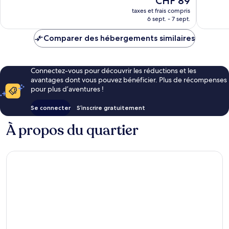
CHF 89
Exceptionnel,
Merveill
nouveau
84 avis
939 avis
taxes et frais compris
prix
6 sept. - 7 sept.
est
de
Comparer des hébergements similaires
CHF 89
Connectez-vous pour découvrir les réductions et les
avantages dont vous pouvez bénéficier. Plus de récompenses
pour plus d’aventures !
Se connecter
S’inscrire gratuitement
À propos du quartier