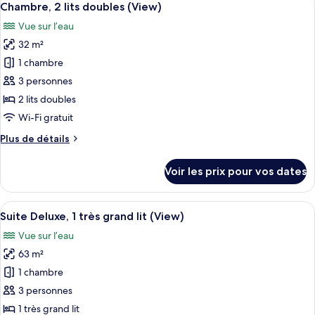
6
de
Chambre, 2 lits doubles (View)
toutes
ville
chambre
Vue sur l’eau
Chambre,
les
2
32 m²
photos
lits
pour
1 chambre
doubles,
ce
vue
3 personnes
ville
type
2 lits doubles
de
Wi-Fi gratuit
chambre :
Plus
Plus de détails
Chambre,
de
2
détails
Voir les prix pour vos dates
lits
sur
le
doubles
type
Afficher
Une chambre d’hôtel moderne dotée d’u
(View)
7
de
Suite Deluxe, 1 très grand lit (View)
toutes
chambre
Vue sur l’eau
Chambre,
les
2
63 m²
photos
lits
pour
1 chambre
doubles
ce
(View)
3 personnes
type
1 très grand lit