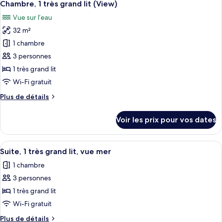
6
de
Chambre, 1 très grand lit (View)
toutes
vue
chambre
Vue sur l’eau
Chambre,
les
ville
1
32 m²
photos
très
pour
1 chambre
grand
ce
lit,
3 personnes
vue
type
1 très grand lit
ville
de
Wi-Fi gratuit
chambre :
Plus
Plus de détails
Chambre,
de
1
détails
Voir les prix pour vos dates
très
sur
le
grand
type
Afficher
Une chambre d’hôtel moderne dotée d’u
lit
1
de
Suite, 1 très grand lit, vue mer
toutes
(View)
chambre
1 chambre
Chambre,
les
1
3 personnes
photos
très
pour
1 très grand lit
grand
ce
lit
Wi-Fi gratuit
(View)
type
Plus
Plus de détails