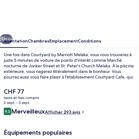
Courtyard
by
Marriott
Melaka
cédent
Suivant
62+
Présentation
Chambres
Emplacement
Conditions
Une fois dans Courtyard by Marriott Melaka, vous vous trouverez à
juste 5 minutes de voiture de points d'intérêt comme Marché
nocturne de Jonker Street et St. Peter's Church Melaka. À la piscine
extérieure, vous nagerez littéralement dans le bonheur. Vous
pourrez aussi vous faire plaisir à l'établissement Courtyard Cafe, qui
vous accueille pour le petit déjeuner, le déjeuner et le dîner à grand
renfort de spécialités Cuisine halal. Cet hôtel de luxe abrite en outre
Le
CHF 77
un bar / salon, une salle de fitness ouverte 24 h/24 et une piscine
prix
taxes et frais compris
pour enfants. Les autres voyageurs adorent le personnel
actuel
2 sept. - 3 sept.
attentionné.
Lounge dans le hall
est
Avis
Merveilleux
9,2
Afficher 293 avis
de
9,2 sur 10
voyageurs
CHF 77.
Équipements populaires