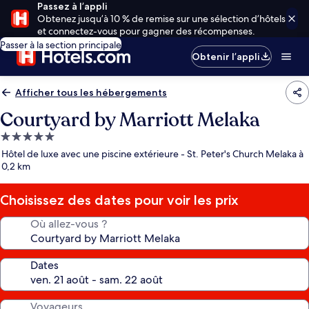
Passez à l’appli
Obtenez jusqu’à 10 % de remise sur une sélection d’hôtels
et connectez-vous pour gagner des récompenses.
Passer à la section principale
Obtenir l’appli
Afficher tous les hébergements
Courtyard by Marriott Melaka
Hébergement
5.0 étoiles
Hôtel de luxe avec une piscine extérieure - St. Peter's Church Melaka à
0,2 km
Choisissez des dates pour voir les prix
Où allez-vous ?
Dates
Voyageurs