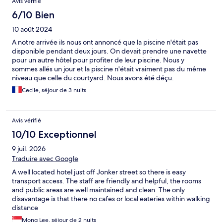
Avis vérifié
6/10 Bien
10 août 2024
A notre arrivée ils nous ont annoncé que la piscine n'était pas
disponible pendant deux jours. On devait prendre une navette
pour un autre hôtel pour profiter de leur piscine. Nous y
sommes allés un jour et la piscine n'était vraiment pas du même
niveau que celle du courtyard. Nous avons été déçu.
Cecile, séjour de 3 nuits
Avis vérifié
10/10 Exceptionnel
9 juil. 2026
Traduire avec Google
A well located hotel just off Jonker street so there is easy
transport access. The staff are friendly and helpful, the rooms
and public areas are well maintained and clean. The only
disavantage is that there no cafes or local eateries within walking
distance
Mong Lee, séjour de 2 nuits