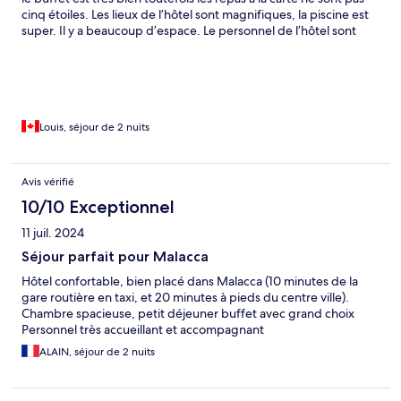
cinq étoiles. Les lieux de l’hôtel sont magnifiques, la piscine est
super. Il y a beaucoup d’espace. Le personnel de l’hôtel sont
très gentils et adorables. Ils nous ont aidé à plusieurs reprises, il
y a même un portier qui a payé notre taxi à l’arrivée car le
chauffeur n’acceptait pas notre carte de crédit. Merci beaucoup
à ce jeune homme de nous avoir fait confiance. Malacca a été un
très beau voyage!
Louis, séjour de 2 nuits
Avis vérifié
10/10 Exceptionnel
11 juil. 2024
Séjour parfait pour Malacca
Hôtel confortable, bien placé dans Malacca (10 minutes de la
gare routière en taxi, et 20 minutes à pieds du centre ville).
Chambre spacieuse, petit déjeuner buffet avec grand choix
Personnel très accueillant et accompagnant
ALAIN, séjour de 2 nuits