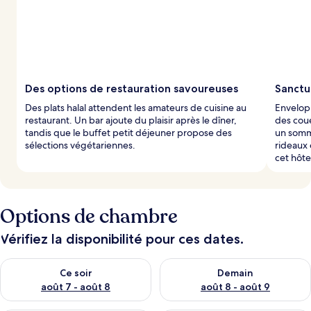
Des options de restauration savoureuses
Sanctu
Des plats halal attendent les amateurs de cuisine au
Envelopp
restaurant. Un bar ajoute du plaisir après le dîner,
des cou
tandis que le buffet petit déjeuner propose des
un somme
sélections végétariennes.
rideaux 
cet hôte
Options de chambre
Vérifiez la disponibilité pour ces dates.
Vérifier la disponibilité pour ce soir août 7 - août 8
Vérifier la disponibilité pour 
Ce soir
Demain
août 7 - août 8
août 8 - août 9