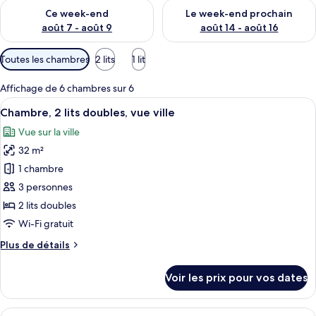
Vérifier la disponibilité pour ce week-end août 7 - août 9
Vérifier la disponibilité pour 
Ce week-end
Le week-end prochain
août 7 - août 9
août 14 - août 16
Filtres
Toutes les chambres
2 lits
1 lit
disponibles
pour
Affichage de 6 chambres sur 6
les
Afficher
Une chambre d’hôtel avec une grande fe
6
Chambre, 2 lits doubles, vue ville
chambres
toutes
Vue sur la ville
les
32 m²
photos
pour
1 chambre
ce
3 personnes
type
2 lits doubles
de
Wi-Fi gratuit
chambre :
Plus
Plus de détails
Chambre,
de
2
détails
Voir les prix pour vos dates
lits
sur
le
doubles,
type
Afficher
Une chambre d’hôtel avec une grande fe
vue