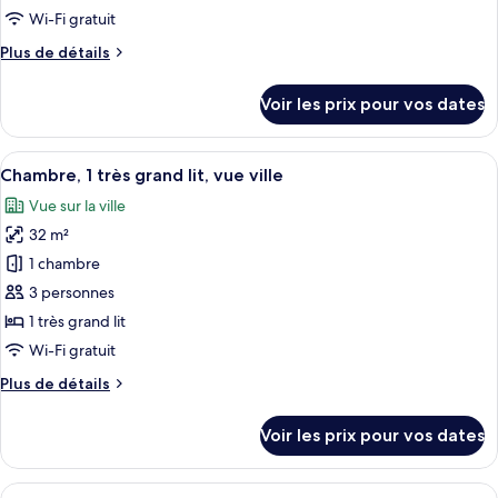
de
Wi-Fi gratuit
chambre :
Plus
Plus de détails
Suite
de
Deluxe,
détails
Voir les prix pour vos dates
1
sur
le
très
type
Afficher
Une chambre d’hôtel avec un grand lit
grand
6
de
Chambre, 1 très grand lit, vue ville
toutes
lit
chambre
Vue sur la ville
Suite
les
(View)
Deluxe,
32 m²
photos
1
pour
1 chambre
très
ce
grand
3 personnes
lit
type
1 très grand lit
(View)
de
Wi-Fi gratuit
chambre :
Plus
Plus de détails
Chambre,
de
1
détails
Voir les prix pour vos dates
très
sur
le
grand
type
Afficher
Une chambre d’hôtel avec un grand lit
lit,