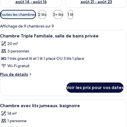
août 14 - août 16
août 21 - août 23
Filtres
Toutes les chambres
2 lits
3+ lits
1 lit
disponibles
pour
Affichage de 9 chambres sur 9
les
Afficher
Une chambre d’hôtel avec deux lits, u
6
Chambre Triple Familiale, salle de bains privée
chambres
toutes
20 m²
les
3 personnes
photos
pour
1 très grand lit et 1 lit 1 place OU 3 lits 1 place
ce
Wi-Fi gratuit
type
Plus
Plus de détails
de
de
chambre :
détails
Voir les prix pour vos dates
sur
Chambre
le
Triple
type
Afficher
Une chambre d’hôtel avec deux lits, u
Familiale,
4
de
Chambre avec lits jumeaux, baignoire
toutes
chambre
salle
14 m²
Chambre
les
de
Triple
1 personne
photos
bains
Familiale,