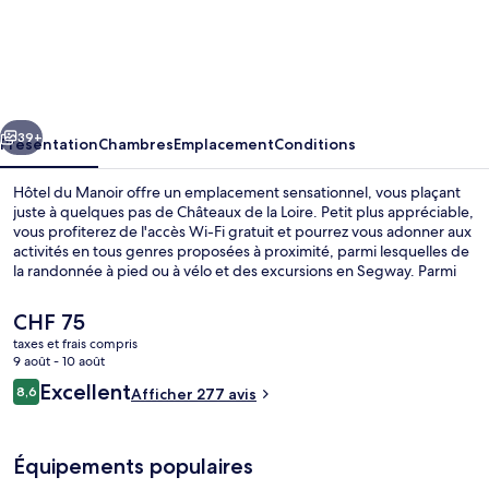
Hôtel
du
Manoir
cédent
Suivant
39+
Présentation
Chambres
Emplacement
Conditions
Hôtel du Manoir offre un emplacement sensationnel, vous plaçant
juste à quelques pas de Châteaux de la Loire. Petit plus appréciable,
vous profiterez de l'accès Wi-Fi gratuit et pourrez vous adonner aux
activités en tous genres proposées à proximité, parmi lesquelles de
la randonnée à pied ou à vélo et des excursions en Segway. Parmi
les avantages offerts par cet hébergement : une terrasse et un
jardin.
Le
CHF 75
prix
taxes et frais compris
actuel
9 août - 10 août
Terrasse/Patio
est
Avis
Excellent
8,6
Afficher 277 avis
de
8,6 sur 10
voyageurs
CHF 75.
Équipements populaires