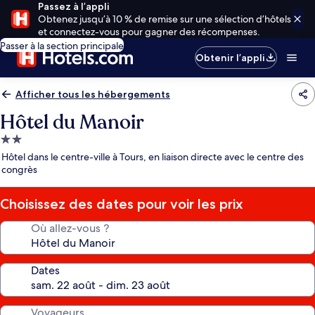
Passez à l’appli
Obtenez jusqu’à 10 % de remise sur une sélection d’hôtels
et connectez-vous pour gagner des récompenses.
Passer à la section principale
Obtenir l’appli
Afficher tous les hébergements
Hôtel du Manoir
Hébergement
2.0 étoiles
Hôtel dans le centre-ville à Tours, en liaison directe avec le centre des
congrès
Choisissez des dates pour voir les prix
Où allez-vous ?
Dates
Voyageurs