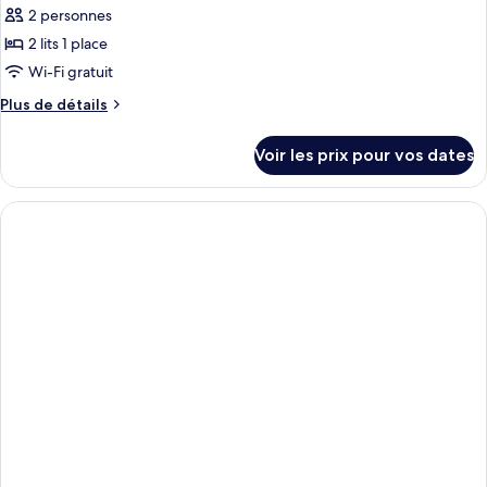
Double
2 personnes
photos
Classique
pour
2 lits 1 place
ce
Wi-Fi gratuit
type
Plus
Plus de détails
de
de
chambre :
détails
Voir les prix pour vos dates
sur
Chambre
le
avec
type
lits
de
chambre
jumeaux,
Chambre
2
avec
lits
lits
une
jumeaux,
2
place,
lits
baignoire
une
place,
baignoire