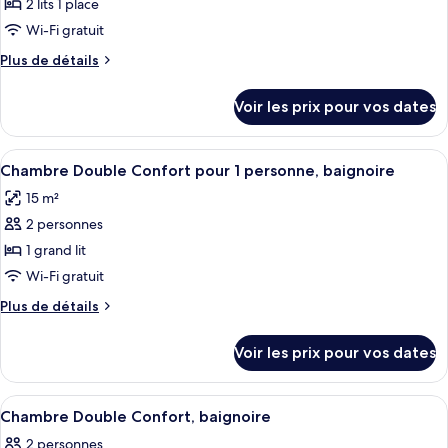
pour
2 lits 1 place
privée
salle
ce
de
Wi-Fi gratuit
bains
type
Plus
Plus de détails
privée
de
de
chambre :
détails
Voir les prix pour vos dates
sur
Chambre
le
avec
type
Afficher
Une chambre d’hôtel avec un lit, une c
lits
3
de
Chambre Double Confort pour 1 personne, baignoire
toutes
chambre
jumeaux,
15 m²
Chambre
les
baignoire
avec
2 personnes
photos
lits
pour
1 grand lit
jumeaux,
ce
baignoire
Wi-Fi gratuit
type
Plus
Plus de détails
de
de
chambre :
détails
Voir les prix pour vos dates
sur
Chambre
le
Double
type
Afficher
Une chambre d’hôtel comprenant un lit
Confort
4
de
Chambre Double Confort, baignoire
toutes
chambre
pour
2 personnes