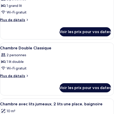
Chambre
les
1
Double
1 grand lit
photos
personne,
Confort
pour
Wi-Fi gratuit
baignoire
pour
ce
1
Plus
Plus de détails
personne,
type
de
baignoire
détails
de
Voir les prix pour vos dates
sur
chambre :
le
Chambre
type
Afficher
Une chambre à coucher avec un lit, un
4
Double
de
Chambre Double Classique
toutes
chambre
Confort,
2 personnes
Chambre
les
baignoire
Double
1 lit double
photos
Confort,
pour
Wi-Fi gratuit
baignoire
ce
Plus
Plus de détails
type
de
détails
de
Voir les prix pour vos dates
sur
chambre :
le
Chambre
type
Afficher
Une chambre d’hôtel avec deux lits, un
3
Double
de
Chambre avec lits jumeaux, 2 lits une place, baignoire
toutes
chambre
Classique
10 m²
Chambre
les