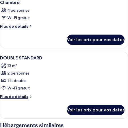
Chambre
4 personnes
Wi-Fi gratuit
Plus
Plus de détails
de
détails
Voir les prix pour vos dates
sur
le
type
Afficher
Une chambre avec un lit simple, un pap
3
de
DOUBLE STANDARD
toutes
chambre
13 m²
Chambre
les
2 personnes
photos
pour
1 lit double
ce
Wi-Fi gratuit
type
Plus
Plus de détails
de
de
chambre :
détails
Voir les prix pour vos dates
sur
DOUBLE
le
STANDARD
type
Hébergements similaires
de