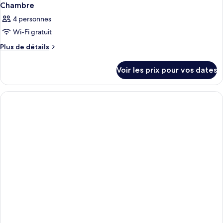
Chambre
4 personnes
Wi-Fi gratuit
Plus
Plus de détails
de
détails
Voir les prix pour vos dates
sur
le
type
de
chambre
Chambre