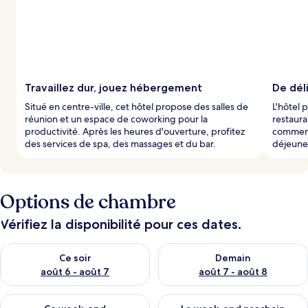
Travaillez dur, jouez hébergement
De dél
Situé en centre-ville, cet hôtel propose des salles de
L'hôtel
réunion et un espace de coworking pour la
restaura
productivité. Après les heures d'ouverture, profitez
commenc
des services de spa, des massages et du bar.
déjeune
Options de chambre
Vérifiez la disponibilité pour ces dates.
Vérifier la disponibilité pour ce soir août 6 - août 7
Vérifier la disponibilité pour 
Ce soir
Demain
août 6 - août 7
août 7 - août 8
Vérifier la disponibilité pour ce week-end août 7 - août 9
Vérifier la disponibilité pour 