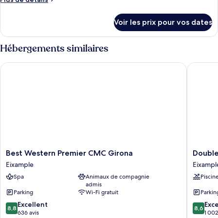
de
de
chambre :
détails
Voir les prix pour vos dates
sur
Medium
le
Palau
type
Hébergements similaires
de
chambre
Best Western Premier CMC Girona
DoubleTr
Medium
Palau
Best
DoubleT
Best Western Premier CMC Girona
Double
Western
by
Eixample
Eixampl
Premier
Hilton
Spa
Animaux de compagnie
Piscin
CMC
Hotel
admis
Girona
Girona
Parking
Wi-Fi gratuit
Parkin
Eixample
Eixampl
8.8
8.6
Excellent
Exce
8,8
8,6
sur
sur
636 avis
1 002