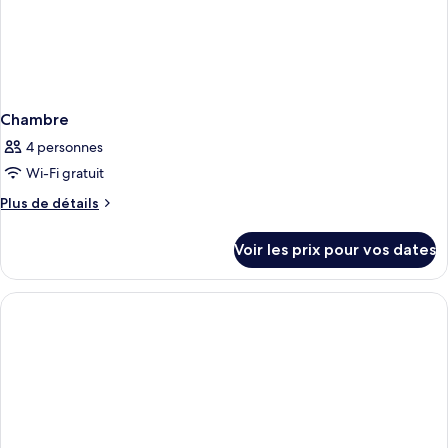
Chambre
4 personnes
Wi-Fi gratuit
Plus
Plus de détails
de
détails
Voir les prix pour vos dates
sur
le
type
de
chambre
Chambre