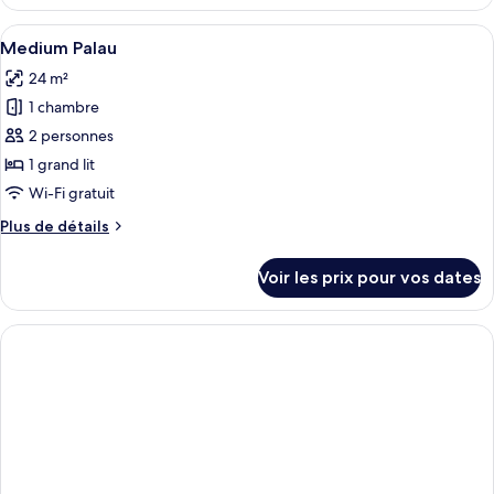
le
type
Afficher
Un lit bien fait, avec une tête de lit 
4
de
Medium Palau
toutes
chambre
24 m²
Palau
les
Balcony
1 chambre
photos
pour
2 personnes
ce
1 grand lit
type
Wi-Fi gratuit
de
Plus
Plus de détails
chambre :
de
Medium
détails
Voir les prix pour vos dates
sur
Palau
le
type
de
chambre
Medium
Palau