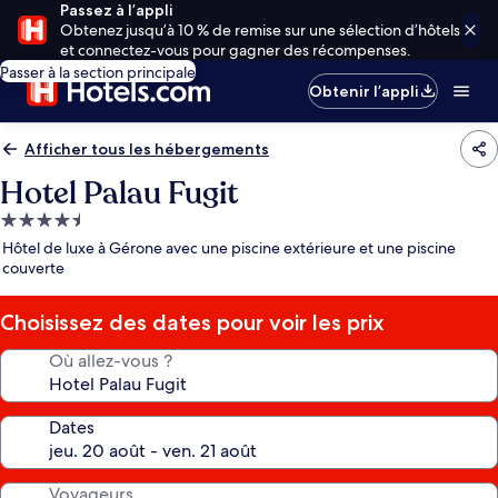
Passez à l’appli
Obtenez jusqu’à 10 % de remise sur une sélection d’hôtels
et connectez-vous pour gagner des récompenses.
Passer à la section principale
Obtenir l’appli
Afficher tous les hébergements
Hotel Palau Fugit
Hébergement
4.5 étoiles
Hôtel de luxe à Gérone avec une piscine extérieure et une piscine
couverte
Choisissez des dates pour voir les prix
Où allez-vous ?
Dates
Voyageurs