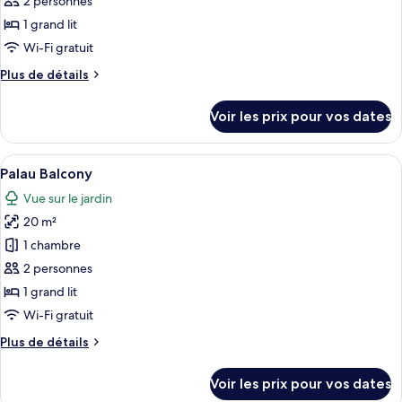
pour
2 personnes
ce
1 grand lit
type
Wi-Fi gratuit
de
Plus
Plus de détails
chambre :
de
Pati
détails
Voir les prix pour vos dates
sur
Garden
le
type
Afficher
Une chambre à coucher avec un lit, une
4
de
Palau Balcony
toutes
chambre
Vue sur le jardin
Pati
les
Garden
20 m²
photos
pour
1 chambre
ce
2 personnes
type
1 grand lit
de
Wi-Fi gratuit
chambre :
Plus
Plus de détails
Palau
de
Balcony
détails
Voir les prix pour vos dates
sur