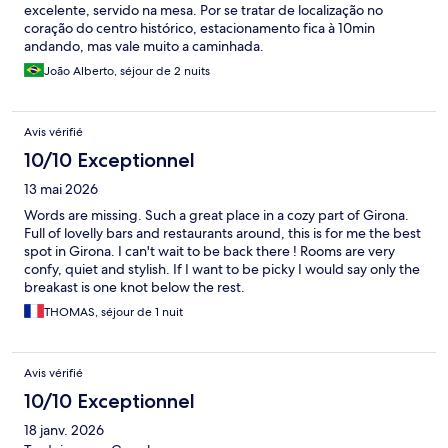
excelente, servido na mesa. Por se tratar de localização no
coração do centro histórico, estacionamento fica à 10min
andando, mas vale muito a caminhada.
João Alberto, séjour de 2 nuits
Avis vérifié
10/10 Exceptionnel
13 mai 2026
Words are missing. Such a great place in a cozy part of Girona.
Full of lovelly bars and restaurants around, this is for me the best
spot in Girona. I can't wait to be back there ! Rooms are very
confy, quiet and stylish. If I want to be picky I would say only the
breakast is one knot below the rest.
THOMAS, séjour de 1 nuit
Avis vérifié
10/10 Exceptionnel
18 janv. 2026