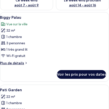
Ce week-end
Le week-end prochain
août 7 - août 9
août 14 - août 16
Afficher
Une chambre d’hôtel moderne avec un g
6
Biggy Palau
toutes
Vue sur la ville
les
32 m²
photos
pour
1 chambre
ce
3 personnes
type
1 très grand lit
de
Wi-Fi gratuit
chambre :
Plus
Plus de détails
Biggy
de
Palau
détails
Voir les prix pour vos dates
sur
le
type
Afficher
Une chambre moderne avec un grand lit,
4
de
Pati Garden
toutes
chambre
22 m²
Biggy
les
Palau
1 chambre
photos