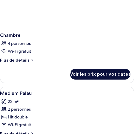
Chambre
4 personnes
Wi-Fi gratuit
Plus
Plus de détails
de
détails
Voir les prix pour vos dates
sur
le
type
Afficher
Draps en coton égyptien, literie de qu
8
de
Medium Palau
toutes
chambre
22 m²
Chambre
les
2 personnes
photos
pour
1 lit double
ce
Wi-Fi gratuit
type
Plus
Plus de détails