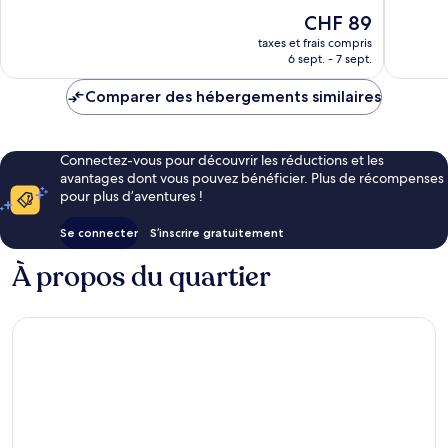
10,
10,
Le
CHF 89
Excellent,
Excellen
nouveau
636 avis
1 002 av
taxes et frais compris
prix
6 sept. - 7 sept.
est
de
Comparer des hébergements similaires
CHF 89
Connectez-vous pour découvrir les réductions et les
avantages dont vous pouvez bénéficier. Plus de récompenses
pour plus d’aventures !
Se connecter
S’inscrire gratuitement
À propos du quartier