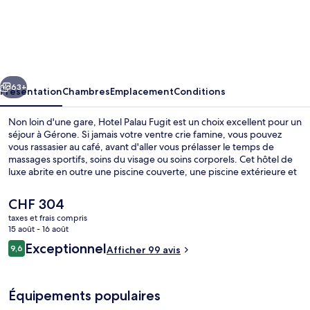
Hotel
Palau
Fugit
cédent
Suivant
63+
Présentation
Chambres
Emplacement
Conditions
Non loin d'une gare, Hotel Palau Fugit est un choix excellent pour un
séjour à Gérone. Si jamais votre ventre crie famine, vous pouvez
vous rassasier au café, avant d'aller vous prélasser le temps de
massages sportifs, soins du visage ou soins corporels. Cet hôtel de
luxe abrite en outre une piscine couverte, une piscine extérieure et
un bar / salon.
Le
CHF 304
prix
taxes et frais compris
actuel
15 août - 16 août
Palau Terrace | Vue de la chambre
est
Avis
Exceptionnel
9,6
Afficher 99 avis
de
9,6 sur 10
voyageurs
CHF 304.
Équipements populaires