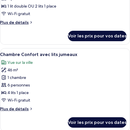
ce
1 lit double OU 2 lits 1 place
type
Wi-Fi gratuit
de
Plus
Plus de détails
chambre :
de
Chambre
détails
Voir les prix pour vos dates
sur
le
type
Afficher
Couette en duvet d'oie, coffres-forts
11
de
Chambre Confort avec lits jumeaux
toutes
chambre
Vue sur la ville
Chambre
les
46 m²
photos
pour
1 chambre
ce
6 personnes
type
4 lits 1 place
de
Wi-Fi gratuit
chambre :
Plus
Plus de détails
Chambre
de
Confort
détails
Voir les prix pour vos dates
avec
sur
le