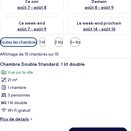
Ce soir
Demain
août 7 - août 8
août 8 - août 9
Vérifier la disponibilité pour ce week-end août 7 - août 9
Vérifier la disponibilité pour 
Ce week-end
Le week-end prochain
août 7 - août 9
août 14 - août 16
Filtres
Toutes les chambres
1 lit
2 lits
3+ lits
disponibles
pour
Affichage de 15 chambres sur 15
les
Afficher
Une chambre d’hôtel comprenant un lit,
14
Chambre Double Standard, 1 lit double
chambres
toutes
Vue sur la ville
les
21 m²
photos
pour
1 chambre
ce
3 personnes
type
1 lit double
de
Wi-Fi gratuit
chambre :
Plus
Plus de détails
Chambre
de
Double
détails