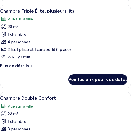
lits
type
Afficher
Une chambre d’hôtel avec deux lits, un
jumeaux
6
de
Chambre Triple Élite, plusieurs lits
toutes
chambre
Vue sur la ville
Chambre
les
Confort
28 m²
photos
avec
pour
1 chambre
lits
ce
jumeaux
4 personnes
type
2 lits 1 place et 1 canapé-lit (1 place)
de
Wi-Fi gratuit
chambre :
Plus
Plus de détails
Chambre
de
Triple
détails
Voir les prix pour vos dates
Élite,
sur
le
plusieurs
type
Afficher
Une chambre d’hôtel avec un grand lit,
lits
7
de
Chambre Double Confort
toutes
chambre
Vue sur la ville
Chambre
les
Triple
23 m²
photos
Élite,
pour
1 chambre
plusieurs
ce
lits
3 personnes