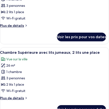
lits
ce
jumeaux
3 personnes
type
2 lits 1 place
de
Wi-Fi gratuit
chambre :
Plus
Plus de détails
Chambre
de
Deluxe
détails
Voir les prix pour vos dates
avec
sur
le
lits
type
Afficher
Chambre Supérieure avec lits jumeaux, 2
jumeaux
7
de
Chambre Supérieure avec lits jumeaux, 2 lits une place
toutes
chambre
Vue sur la ville
Chambre
les
Deluxe
26 m²
photos
avec
pour
1 chambre
lits
ce
jumeaux
3 personnes
type
2 lits 1 place
de
Wi-Fi gratuit
chambre :
Plus
Plus de détails
Chambre
de
Supérieure
détails