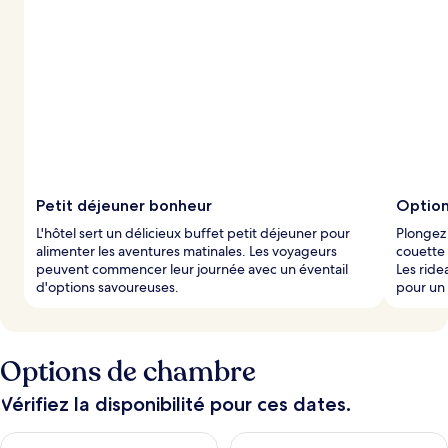
x
n
o
t
é
s
p
a
r
Petit déjeuner bonheur
Option
l
L'hôtel sert un délicieux buffet petit déjeuner pour
Plongez
e
alimenter les aventures matinales. Les voyageurs
couette 
s
peuvent commencer leur journée avec un éventail
Les ride
d'options savoureuses.
pour un
v
o
y
a
g
Options de chambre
e
u
Vérifiez la disponibilité pour ces dates.
r
s
Vérifier la disponibilité pour ce soir août 7 - août 8
Vérifier la disponibilité pour 