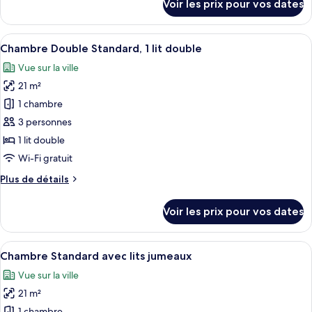
Voir les prix pour vos dates
Standard,
sur
le
1
type
Afficher
Une chambre d’hôtel moderne dotée d’un
lit
10
de
Chambre Double Standard, 1 lit double
toutes
double
chambre
Vue sur la ville
Chambre
les
Double
21 m²
photos
Standard,
pour
1 chambre
1
ce
lit
3 personnes
double
type
1 lit double
de
Wi-Fi gratuit
chambre :
Plus
Plus de détails
Chambre
de
Double
détails
Voir les prix pour vos dates
Standard,
sur
le
1
type
Afficher
Une chambre d’hôtel avec deux lits, u
lit
12
de
Chambre Standard avec lits jumeaux
toutes
double
chambre
Vue sur la ville
Chambre
les
Double
21 m²
photos
Standard,
1 chambre