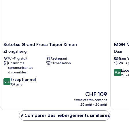
Sotetsu
MGH
Sotetsu Grand Fresa Taipei Ximen
MGH Mi
Grand
Mitsui
Zhongzheng
Daan
Fresa
Garden
Wi-Fi gratuit
Restaurant
Transf
Taipei
Hotel
Chambres
Climatisation
Wi-Fi 
Ximen
Taipei
communicantes
Zhongzheng
Zhongxi
9.6
Exc
disponibles
9,6
Daan
sur
2 824
9.4
Exceptionnel
10,
9,4
sur
767 avis
Exceptio
10,
2 824 av
Le
CHF 109
Exceptionnel,
nouveau
767 avis
taxes et frais compris
prix
25 août - 26 août
est
de
Comparer des hébergements similaires
CHF 109