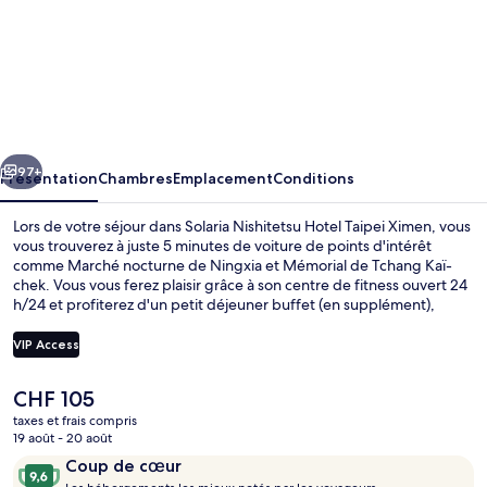
l’hébergement
Solaria
Nishitetsu
Hotel
Taipei
cédent
Suivant
Ximen
97+
Présentation
Chambres
Emplacement
Conditions
Lors de votre séjour dans Solaria Nishitetsu Hotel Taipei Ximen, vous
vous trouverez à juste 5 minutes de voiture de points d'intérêt
comme Marché nocturne de Ningxia et Mémorial de Tchang Kaï-
chek. Vous vous ferez plaisir grâce à son centre de fitness ouvert 24
h/24 et profiterez d'un petit déjeuner buffet (en supplément),
proposé tous les jours. À moins de 5 minutes en voiture, vous
trouverez aussi des sites comme Temple bouddhiste Lungshan et
VIP Access
Parc de la forêt Daan. Les autres voyageurs adorent le personnel
attentionné et l'emplacement. Quelques minutes de marche
Le
CHF 105
seulement séparent l'hébergement des transports publics : Station
Coin salon dans le hall
prix
de métro Ximen est accessible en quelques foulées et Station de
taxes et frais compris
actuel
19 août - 20 août
métro Beimen se situe à 7 min à pied.
est
Avis
9,6
Coup de cœur
de
voyageurs
L