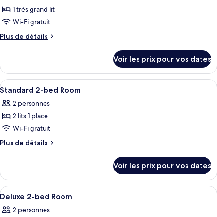
type
1 très grand lit
de
Wi-Fi gratuit
chambre :
Plus
Plus de détails
Chambre
de
Double
détails
Voir les prix pour vos dates
Confort
sur
le
type
Afficher
Une chambre d’hôtel avec deux lits, u
12
de
Standard 2-bed Room
toutes
chambre
2 personnes
Chambre
les
Double
2 lits 1 place
photos
Confort
pour
Wi-Fi gratuit
ce
Plus
Plus de détails
type
de
détails
de
Voir les prix pour vos dates
sur
chambre :
le
Standard
type
Afficher
Une chambre d’hôtel avec deux lits, u
8
2-
de
Deluxe 2-bed Room
toutes
chambre
bed
2 personnes
Standard
les