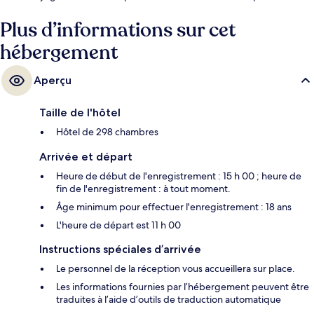
Quelques minutes de marche seulement séparent l'hébergement des
transports publics : Station de métro Ximen est accessible en quelques
Plus d’informations sur cet
foulées et Station de métro Beimen se situe à 7 min à pied.
hébergement
Aperçu
Taille de l'hôtel
Hôtel de 298 chambres
Arrivée et départ
Heure de début de l'enregistrement : 15 h 00 ; heure de
fin de l'enregistrement : à tout moment.
Âge minimum pour effectuer l'enregistrement : 18 ans
L'heure de départ est 11 h 00
Instructions spéciales d’arrivée
Le personnel de la réception vous accueillera sur place.
Les informations fournies par l’hébergement peuvent être
traduites à l’aide d’outils de traduction automatique