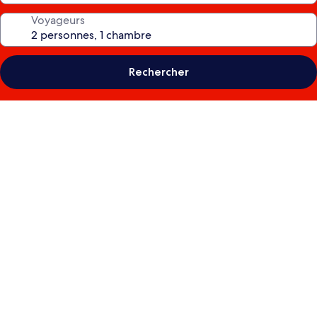
Voyageurs
Rechercher
Galerie
photos
de