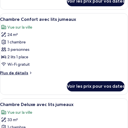
Voir les prix pour vos dates
avec
sur
le
lits
type
Afficher
Couette en duvet d'oie, coffres-forts
jumeaux
13
de
Chambre Confort avec lits jumeaux
toutes
chambre
Vue sur la ville
Chambre
les
Standard
24 m²
photos
avec
pour
1 chambre
lits
ce
jumeaux
3 personnes
type
2 lits 1 place
de
Wi-Fi gratuit
chambre :
Plus
Plus de détails
Chambre
de
Confort
détails
Voir les prix pour vos dates
avec
sur
le
lits
type
Afficher
Une chambre d’hôtel avec deux lits, u
jumeaux
11
de
Chambre Deluxe avec lits jumeaux
toutes
chambre
Vue sur la ville
Chambre
les
Confort
33 m²
photos
avec
pour
1 chambre