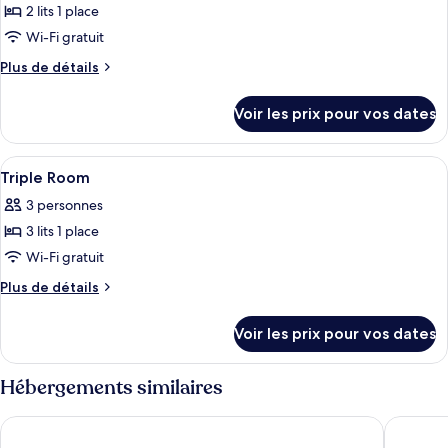
Room
2-
2 lits 1 place
photos
bed
pour
Wi-Fi gratuit
Room
ce
Plus
Plus de détails
type
de
détails
de
Voir les prix pour vos dates
sur
chambre :
le
Deluxe
type
Afficher
Une chambre d’hôtel avec deux lits, u
12
2-
de
Triple Room
toutes
chambre
bed
3 personnes
Deluxe
les
Room
2-
3 lits 1 place
photos
bed
pour
Wi-Fi gratuit
Room
ce
Plus
Plus de détails
type
de
détails
de
Voir les prix pour vos dates
sur
chambre :
le
Triple
type
Hébergements similaires
Room
de
chambre
Sotetsu Grand Fresa Taipei Ximen
MGH Mits
Triple
Room