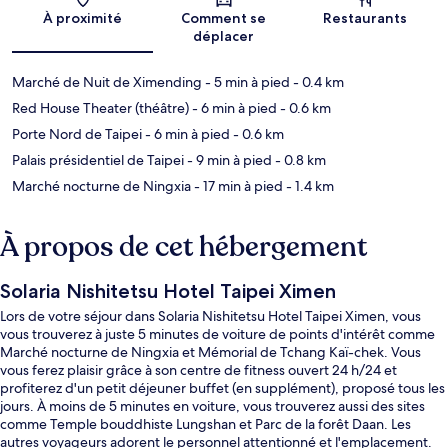
Carte
À proximité
Comment se
Restaurants
déplacer
Marché de Nuit de Ximending
- 5 min à pied
- 0.4 km
Red House Theater (théâtre)
- 6 min à pied
- 0.6 km
Porte Nord de Taipei
- 6 min à pied
- 0.6 km
Palais présidentiel de Taipei
- 9 min à pied
- 0.8 km
Marché nocturne de Ningxia
- 17 min à pied
- 1.4 km
À propos de cet hébergement
Solaria Nishitetsu Hotel Taipei Ximen
Lors de votre séjour dans Solaria Nishitetsu Hotel Taipei Ximen, vous
vous trouverez à juste 5 minutes de voiture de points d'intérêt comme
Marché nocturne de Ningxia et Mémorial de Tchang Kaï-chek. Vous
vous ferez plaisir grâce à son centre de fitness ouvert 24 h/24 et
profiterez d'un petit déjeuner buffet (en supplément), proposé tous les
jours. À moins de 5 minutes en voiture, vous trouverez aussi des sites
comme Temple bouddhiste Lungshan et Parc de la forêt Daan. Les
autres voyageurs adorent le personnel attentionné et l'emplacement.