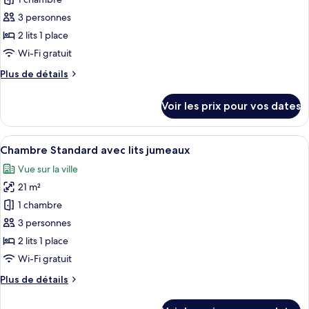
pour
1
ce
lit
3 personnes
double
type
2 lits 1 place
de
Wi-Fi gratuit
chambre :
Plus
Plus de détails
Chambre
de
Standard
détails
Voir les prix pour vos dates
avec
sur
le
lits
type
Afficher
Chambre Standard avec lits jumeaux
jumeaux
11
de
Chambre Standard avec lits jumeaux
toutes
chambre
Vue sur la ville
Chambre
les
Standard
21 m²
photos
avec
pour
1 chambre
lits
ce
jumeaux
3 personnes
type
2 lits 1 place
de
Wi-Fi gratuit
chambre :
Plus
Plus de détails
Chambre
de
Standard
détails