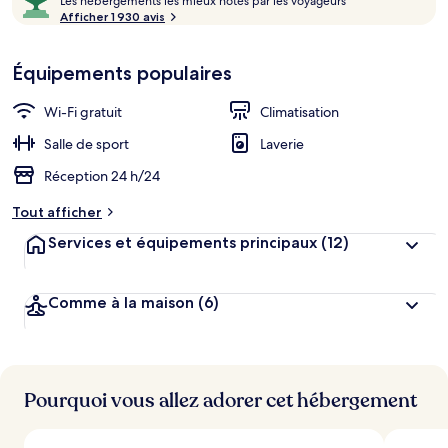
sur
Les hébergements les mieux notés par les voyageurs
CHF 105.
e
Afficher 1 930 avis
10,
s
Coup
de
Équipements populaires
h
cœur
é
b
Wi-Fi gratuit
Climatisation
e
r
Salle de sport
Laverie
g
Réception 24 h/24
e
m
Tout afficher
e
n
Services et équipements principaux
(12)
t
s
Comme à la maison
(6)
l
e
s
m
i
Pourquoi vous allez adorer cet hébergement
e
u