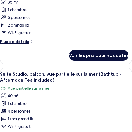
35 m²
Chambre
les
(Window,
Triple
1 chambre
photos
Afternoon
«
pour
5 personnes
Tea
Premier
ce
»,
2 grands lits
Included)
baignoire
type
Wi-Fi gratuit
(Window,
de
Afternoon
Plus
Plus de détails
chambre :
Tea
de
Chambre
Included)
détails
Voir les prix pour vos dates
sur
Familiale
le
(Executive
type
Afficher
Une chambre d’hôtel avec un grand lit,
-
12
de
Suite Studio, balcon, vue partielle sur la mer (Bathtub -
toutes
Afternoon
chambre
Afternoon Tea included)
Chambre
les
Tea
Vue partielle sur la mer
Familiale
photos
included)
(Executive
40 m²
pour
-
1 chambre
ce
Afternoon
Tea
type
4 personnes
included)
de
1 très grand lit
chambre :
Wi-Fi gratuit
Suite