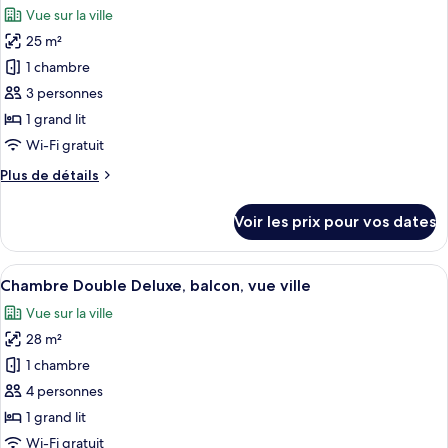
balcon,
chambre
Vue sur la ville
Chambre
les
vue
Supérieure
25 m²
photos
ville
avec
pour
1 chambre
lits
ce
jumeaux,
3 personnes
balcon,
type
1 grand lit
vue
de
Wi-Fi gratuit
ville
chambre :
Plus
Plus de détails
Chambre
de
Double
détails
Voir les prix pour vos dates
Supérieure,
sur
le
balcon,
type
Afficher
Une chambre d’hôtel avec un grand lit, 
vue
12
de
Chambre Double Deluxe, balcon, vue ville
toutes
ville
chambre
Vue sur la ville
Chambre
les
Double
28 m²
photos
Supérieure,
pour
1 chambre
balcon,
ce
vue
4 personnes
ville
type
1 grand lit
de
Wi-Fi gratuit