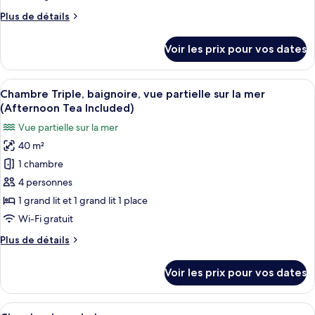
chambre :
Plus
Plus de détails
Chambre
de
Deluxe
détails
Voir les prix pour vos dates
sur
avec
le
lits
type
Afficher
Une chambre d’hôtel avec un grand lit,
jumeaux,
11
de
Chambre Triple, baignoire, vue partielle sur la mer
toutes
chambre
baignoire
(Afternoon Tea Included)
Chambre
les
(Window,
Vue partielle sur la mer
Deluxe
photos
Afternoon
avec
40 m²
pour
Tea
lits
1 chambre
ce
jumeaux,
included)
baignoire
type
4 personnes
(Window,
de
1 grand lit et 1 grand lit 1 place
Afternoon
chambre :
Tea
Wi-Fi gratuit
Chambre
included)
Plus
Plus de détails
Triple,
de
baignoire,
détails
Voir les prix pour vos dates
sur
vue
le
partielle
type
Afficher
Un espace piscine avec des chaises lon
sur
13
de