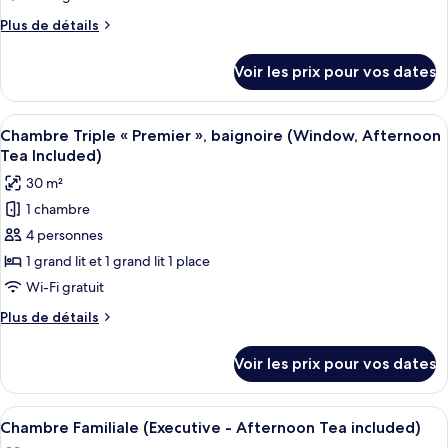
chambre :
Plus
Plus de détails
Chambre
de
Double
détails
Voir les prix pour vos dates
Deluxe,
sur
le
balcon,
type
Afficher
Une chambre d’hôtel avec deux lits, un
vue
8
de
Chambre Triple « Premier », baignoire (Window, Afternoon
toutes
ville
chambre
Tea Included)
Chambre
les
30 m²
Double
photos
Deluxe,
1 chambre
pour
balcon,
4 personnes
ce
vue
ville
type
1 grand lit et 1 grand lit 1 place
de
Wi-Fi gratuit
chambre :
Plus
Plus de détails
Chambre
de
Triple
détails
Voir les prix pour vos dates
sur
«
le
Premier
type
Afficher
Une chambre d’hôtel avec deux lits, de
»,
7
de
Chambre Familiale (Executive - Afternoon Tea included)
toutes
chambre
baignoire