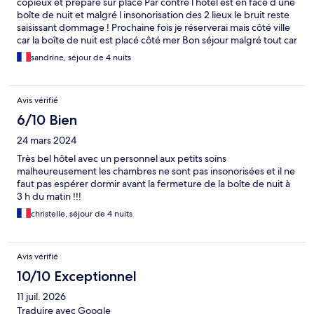
copieux et prépare sur place Par contre l hôtel est en face d une
boîte de nuit et malgré l insonorisation des 2 lieux le bruit reste
saisissant dommage ! Prochaine fois je réserverai mais côté ville
car la boîte de nuit est placé côté mer Bon séjour malgré tout car
c est vraiment un hôtel sympa
sandrine, séjour de 4 nuits
Avis vérifié
6/10 Bien
24 mars 2024
Très bel hôtel avec un personnel aux petits soins
malheureusement les chambres ne sont pas insonorisées et il ne
faut pas espérer dormir avant la fermeture de la boîte de nuit à
3 h du matin !!!
christelle, séjour de 4 nuits
Avis vérifié
10/10 Exceptionnel
11 juil. 2026
Traduire avec Google