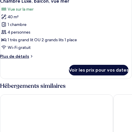
Chambre Luxe, balcon, vue mer
toutes
la
chambre
Vue sur la mer
Chambre
les
mer
Triple,
40 m²
photos
(Afternoon
baignoire,
pour
1 chambre
Tea
vue
ce
partielle
Included)
4 personnes
sur
type
1 très grand lit OU 2 grands lits 1 place
la
de
Wi-Fi gratuit
mer
chambre :
(Afternoon
Plus
Plus de détails
Chambre
Tea
de
Included)
Luxe,
détails
Voir les prix pour vos dates
balcon,
sur
le
vue
type
Hébergements similaires
mer
de
chambre
Sanouva Danang Hotel
Hilton G
Chambre
Luxe,
balcon,
vue
mer