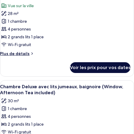
toutes
(Bathtub
chambre
Vue sur la ville
Suite
les
-
Studio
28 m²
photos
Afternoon
Luxe,
pour
1 chambre
Tea
balcon,
ce
vue
included)
4 personnes
mer
type
2 grands lits 1 place
(Bathtub
de
Wi-Fi gratuit
-
chambre :
Afternoon
Plus
Plus de détails
Chambre
Tea
de
included)
Deluxe
détails
Voir les prix pour vos dates
avec
sur
le
lits
type
Afficher
Une chambre d’hôtel avec deux lits, d
jumeaux,
12
de
Chambre Deluxe avec lits jumeaux, baignoire (Window,
toutes
balcon,
chambre
Afternoon Tea included)
Chambre
les
vue
30 m²
Deluxe
photos
ville
avec
1 chambre
pour
lits
4 personnes
ce
jumeaux,
balcon,
type
2 grands lits 1 place
vue
de
Wi-Fi gratuit
ville