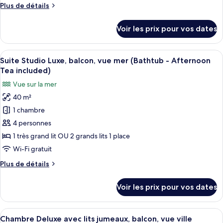
Plus
Plus de détails
Studio,
de
balcon,
détails
Voir les prix pour vos dates
sur
vue
le
partielle
type
Afficher
Une chambre d’hôtel avec un grand lit,
sur
10
de
Suite Studio Luxe, balcon, vue mer (Bathtub - Afternoon
toutes
la
chambre
Tea included)
Suite
les
mer
Vue sur la mer
Studio,
photos
(Bathtub
balcon,
40 m²
pour
-
vue
1 chambre
ce
partielle
Afternoon
sur
type
4 personnes
Tea
la
de
included)
1 très grand lit OU 2 grands lits 1 place
mer
chambre :
(Bathtub
Wi-Fi gratuit
Suite
-
Plus
Plus de détails
Afternoon
Studio
de
Tea
Luxe,
détails
included)
Voir les prix pour vos dates
sur
balcon,
le
vue
type
Afficher
Une chambre d’hôtel avec deux lits, 
mer
9
de
Chambre Deluxe avec lits jumeaux, balcon, vue ville