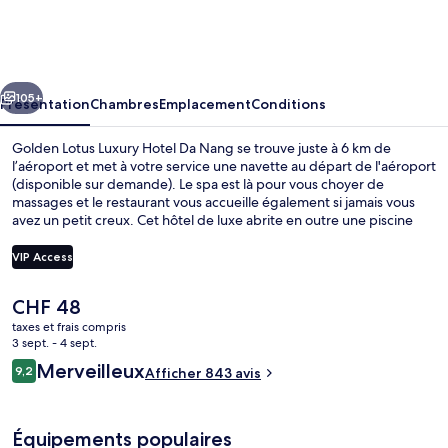
Lotus
Luxury
Hotel
cédent
Suivant
Da
105+
Présentation
Chambres
Emplacement
Conditions
Nang
Golden Lotus Luxury Hotel Da Nang se trouve juste à 6 km de
l’aéroport et met à votre service une navette au départ de l'aéroport
(disponible sur demande). Le spa est là pour vous choyer de
massages et le restaurant vous accueille également si jamais vous
avez un petit creux. Cet hôtel de luxe abrite en outre une piscine
extérieure, un bar en bord de piscine et une salle de fitness. Les
autres voyageurs ne disent que du bien en ce qui concerne le
VIP Access
personnel attentionné.
Le
CHF 48
Piscine extérieure, parasols de plage
prix
taxes et frais compris
actuel
3 sept. - 4 sept.
est
Avis
Merveilleux
9,2
Afficher 843 avis
de
9,2 sur 10
voyageurs
CHF 48.
Équipements populaires