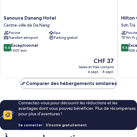
Sanouva
Hilton
Sanouva Danang Hotel
Hilton
Danang
Garden
Centre-ville de Da Nang
Sơn Trà
Hotel
Inn
Piscine
Spa
Piscin
Centre-
Da
Transfert aéroport
Parking gratuit
Wi-Fi 
ville
Nang
de
Sơn
9.4
9.4
Exceptionnel
Exc
9,4
9,4
Da
Trà
sur
sur
1 007 avis
438 a
Nang
10,
10,
Le
CHF 37
Exceptionnel,
Exceptio
nouveau
1 007 avis
438 avis
taxes et frais compris
prix
4 sept. - 5 sept.
est
de
Comparer des hébergements similaires
CHF 37
Connectez-vous pour découvrir les réductions et les
avantages dont vous pouvez bénéficier. Plus de récompenses
pour plus d’aventures !
Se connecter
S’inscrire gratuitement