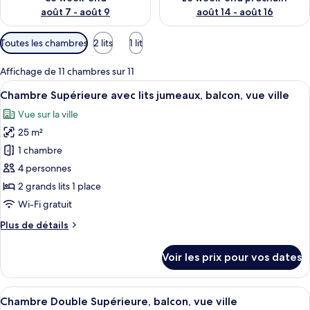
août 7 - août 9
août 14 - août 16
Filtres
Toutes les chambres
2 lits
1 lit
disponibles
pour
Affichage de 11 chambres sur 11
les
Afficher
Une chambre d’hôtel avec deux lits, u
9
Chambre Supérieure avec lits jumeaux, balcon, vue ville
chambres
toutes
Vue sur la ville
les
25 m²
photos
pour
1 chambre
ce
4 personnes
type
2 grands lits 1 place
de
Wi-Fi gratuit
chambre :
Plus
Plus de détails
Chambre
de
Supérieure
détails
Voir les prix pour vos dates
avec
sur
le
lits
type
Afficher
Une chambre d’hôtel avec un grand lit
jumeaux,
9
de
Chambre Double Supérieure, balcon, vue ville
toutes