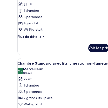
Twin
photos
Smoking,shower
21 m²
Room
pour
Non-
only
1 chambre
ce
Smoking,shower
3 personnes
only
type
1 grand lit
de
Wi-Fi gratuit
chambre :
Chambre
Plus
Plus de détails
Double
de
détails
Standard,
Voir les pri
sur
non-
le
fumeurs
type
Afficher
Une chambre d’hôtel avec deux 
11
de
Chambre Standard avec lits jumeaux, non-fumeur
toutes
chambre
Merveilleux
Chambre
les
9,0
9,0 sur 10
(30 avis)
30 avis
Double
photos
22 m²
Standard,
pour
non-
1 chambre
ce
fumeurs
3 personnes
type
2 grands lits 1 place
de
Wi-Fi gratuit
chambre :