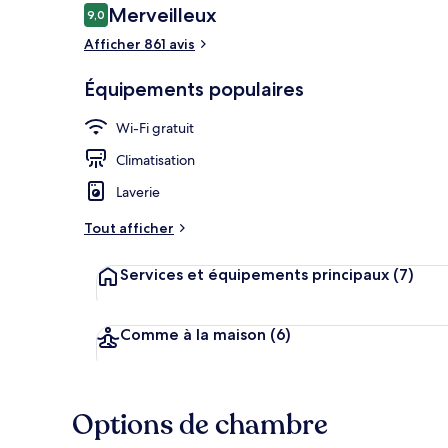
Avis
Merveilleux
9,0
9,0 sur 10
voyageurs
Afficher 861 avis
Hall
Équipements populaires
Wi-Fi gratuit
Climatisation
Laverie
Tout afficher
Services et équipements principaux
(7)
Comme à la maison
(6)
Options de chambre