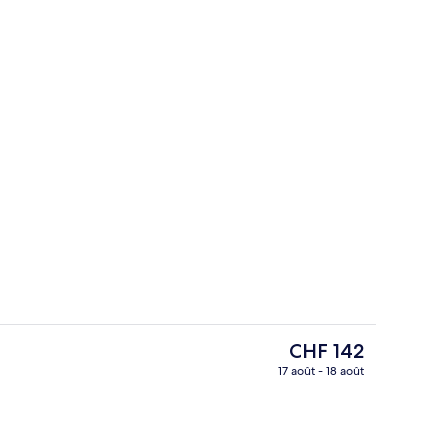
Réception
Le
CHF 142
prix
17 août - 18 août
actuel
Hall
est
de
CHF 142.