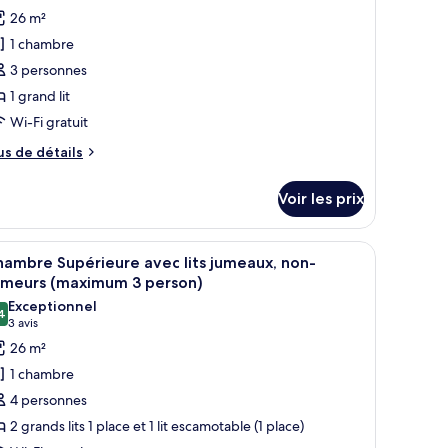
ng
hotos
moking
26 m²
oom
our
on-
1 chambre
e
oking
3 personnes
ype
1 grand lit
e
Wi-Fi gratuit
hambre :
hambre
us
us de détails
ouble
e
tails
tandard,
Voir les prix
r
on-
umeurs
pe
 un bureau, une télévision et une petite table.
fficher
Une chambre d’hôtel avec un grand lit, une pet
8
e
King
ambre Supérieure avec lits jumeaux, non-
outes
hambre
umeurs (maximum 3 person)
ze)
hambre
s
Exceptionnel
uble
4
hotos
9,4 sur 10
(3 avis)
3 avis
andard,
our
26 m²
n-
e
meurs
1 chambre
ing
ype
4 personnes
ze)
e
2 grands lits 1 place et 1 lit escamotable (1 place)
hambre :