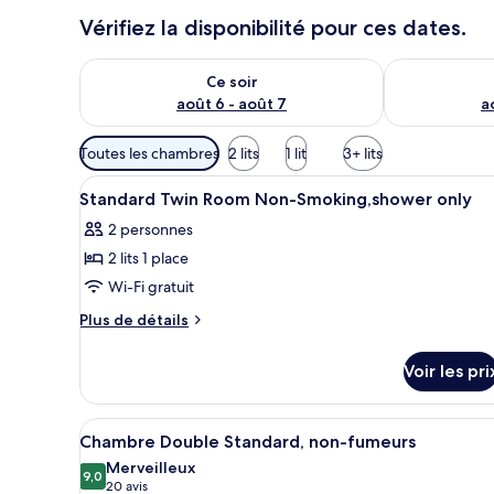
Vérifiez la disponibilité pour ces dates.
Vérifier la disponibilité pour ce soir août 6 - août 7
Vérifier la di
Ce soir
août 6 - août 7
a
Filtres
Toutes les chambres
2 lits
1 lit
3+ lits
disponibles
Afficher
Une chambre d’hôtel avec deux l
pour
1
Standard Twin Room Non-Smoking,shower only
toutes
les
2 personnes
les
chambres
2 lits 1 place
photos
pour
Wi-Fi gratuit
ce
Plus
Plus de détails
type
de
détails
de
Voir les pri
sur
chambre :
le
Standard
type
Afficher
Une chambre d’hôtel avec un li
11
Twin
de
Chambre Double Standard, non-fumeurs
toutes
chambre
Room
Merveilleux
Standard
les
9,0
9,0 sur 10
(20 avis)
20 avis
Non-