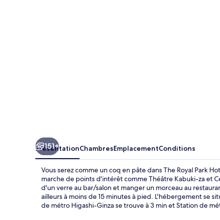
Park
Hotel
Ginza
6-
chome
151+
Présentation
Chambres
Emplacement
Conditions
Vous serez comme un coq en pâte dans The Royal Park Hot
marche de points d'intérêt comme Théâtre Kabuki-za et C
d'un verre au bar/salon et manger un morceau au restauran
ailleurs à moins de 15 minutes à pied. L'hébergement se sit
de métro Higashi-Ginza se trouve à 3 min et Station de mét