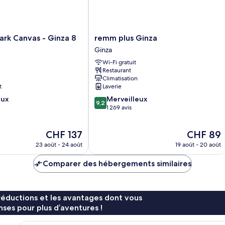
fumeurs
(King
size)
remm
ark Canvas - Ginza 8
remm plus Ginza
plus
Ginza
Ginza
Wi-Fi gratuit
Ginza
Restaurant
Climatisation
t
Laverie
9.2
eux
Merveilleux
9,2
sur
1 269 avis
10,
Merveilleux,
Le
Le
CHF 137
CHF 89
1 269 avis
nouveau
nouveau
23 août - 24 août
19 août - 20 août
prix
prix
est
est
Comparer des hébergements similaires
de
de
CHF 137
CHF 89
réductions et les avantages dont vous
ses pour plus d’aventures !