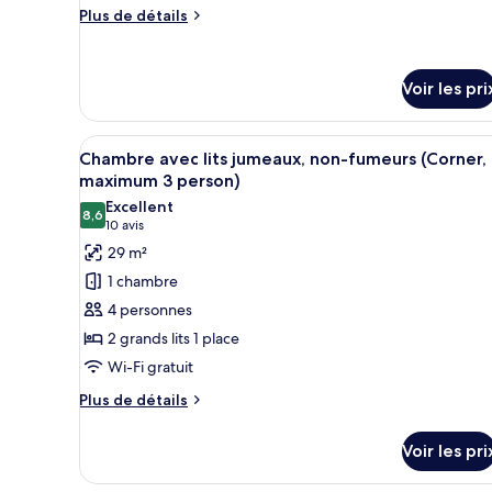
Chambre
Plus
Plus de détails
Standard
de
détails
avec
sur
lits
Voir les pri
le
jumeaux,
type
de
non-
Afficher
Une chambre d’hôtel avec deux l
chambre
10
Chambre avec lits jumeaux, non-fumeurs (Corner,
fumeurs
toutes
Chambre
maximum 3 person)
Standard
les
Excellent
avec
8,6
photos
8,6 sur 10
(10 avis)
10 avis
lits
pour
jumeaux,
29 m²
ce
non-
1 chambre
fumeurs
type
4 personnes
de
2 grands lits 1 place
chambre :
Wi-Fi gratuit
Chambre
avec
Plus
Plus de détails
de
lits
détails
jumeaux,
Voir les pri
sur
non-
le