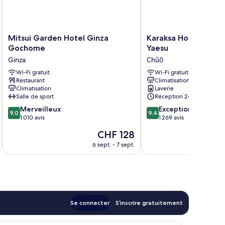
Mitsui
Karaksa
Mitsui Garden Hotel Ginza
Karaksa Hotel Color
Garden
Hotel
Gochome
Yaesu
Hotel
Colors
Ginza
Chūō
Ginza
Tokyo
Gochome
Wi-Fi gratuit
Yaesu
Wi-Fi gratuit
Restaurant
Climatisation
Ginza
Chūō
Climatisation
Laverie
Salle de sport
Réception 24 h/24
9.0
9.4
Merveilleux
Exceptionnel
9,0
9,4
sur
sur
1 010 avis
1 269 avis
10,
10,
Le
CHF 128
Merveilleux,
Exceptionnel,
nouveau
1 010 avis
1 269 avis
6 sept. - 7 sept.
prix
est
de
CHF 128
Se connecter
S’inscrire gratuitement