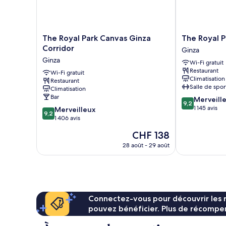
The
The
The Royal Park Canvas Ginza
The Royal P
Royal
Royal
Corridor
Ginza
Park
Park
Ginza
Wi-Fi gratuit
Canvas
Canvas
Restaurant
Ginza
Wi-Fi gratuit
-
Climatisation
Restaurant
Corridor
Ginza
Salle de spor
Climatisation
Ginza
8
Bar
9.2
Merveill
Ginza
9,2
sur
1 145 avis
9.2
Merveilleux
9,2
10,
sur
1 406 avis
Merveilleux,
10,
Le
CHF 138
1 145 avis
Merveilleux,
nouveau
1 406 avis
28 août - 29 août
prix
est
de
CHF 138
Connectez-vous pour découvrir les 
pouvez bénéficier. Plus de récompen