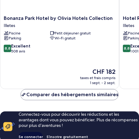
Bonanza
Hotel
Bonanza Park Hotel by Olivia Hotels Collection
Hotel 
Park
ROC
Illetes
Illetes
Hotel
Illetas
Piscine
Petit déjeuner gratuit
Piscin
by
&
Parking
Wi-Fi gratuit
Parkin
Olivia
SPA
Hotels
Illetes
8.8
8.8
Excellent
Exce
8,8
8,8
Collection
sur
sur
508 avis
1 001
Illetes
10,
10,
Excellent,
Excellen
508 avis
1 001 avi
Le
CHF 182
nouveau
taxes et frais compris
prix
1 sept. - 2 sept.
est
de
Comparer des hébergements similaires
CHF 182
Connectez-vous pour découvrir les réductions et les
avantages dont vous pouvez bénéficier. Plus de récompenses
pour plus d’aventures !
Se connecter
S’inscrire gratuitement