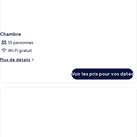
+
1
child)
Chambre
10 personnes
Wi-Fi gratuit
Plus
Plus de détails
de
détails
Voir les prix pour vos dates
sur
le
type
de
chambre
Chambre