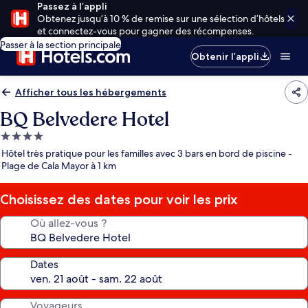
Passez à l’appli
Obtenez jusqu’à 10 % de remise sur une sélection d’hôtels
et connectez-vous pour gagner des récompenses.
Passer à la section principale
Obtenir l’appli
Afficher tous les hébergements
BQ Belvedere Hotel
Hébergement
4.0 étoiles
Hôtel très pratique pour les familles avec 3 bars en bord de piscine -
Plage de Cala Mayor à 1 km
Choisissez des dates pour voir les prix
Où allez-vous ?
Dates
Voyageurs