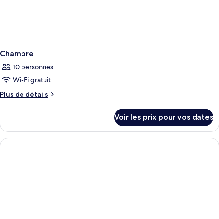
Chambre
10 personnes
Wi-Fi gratuit
Plus
Plus de détails
de
détails
Voir les prix pour vos dates
sur
le
type
de
chambre
Chambre