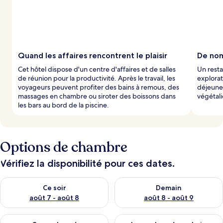
Quand les affaires rencontrent le plaisir
De nom
Cet hôtel dispose d'un centre d'affaires et de salles
Un resta
de réunion pour la productivité. Après le travail, les
explorat
voyageurs peuvent profiter des bains à remous, des
déjeune
massages en chambre ou siroter des boissons dans
végétali
les bars au bord de la piscine.
Options de chambre
Vérifiez la disponibilité pour ces dates.
Vérifier la disponibilité pour ce soir août 7 - août 8
Vérifier la disponibilité pour 
Ce soir
Demain
août 7 - août 8
août 8 - août 9
Vérifier la disponibilité pour ce week-end août 7 - août 9
Vérifier la disponibilité pour 