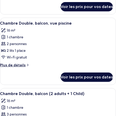
Double,
détails
Voir les prix pour vos dates
balcon,
sur
le
vue
type
Afficher
Un balcon offrant une vue sur une pis
mer
6
de
Chambre Double, balcon, vue piscine
toutes
chambre
16 m²
Chambre
les
Double,
1 chambre
photos
balcon,
pour
2 personnes
vue
ce
mer
2 lits 1 place
type
Wi-Fi gratuit
de
Plus
Plus de détails
chambre :
de
Chambre
détails
Voir les prix pour vos dates
sur
Double,
le
balcon,
type
Afficher
Une chambre d’hôtel moderne dotée d’u
vue
6
de
Chambre Double, balcon (2 adults + 1 Child)
toutes
piscine
chambre
16 m²
Chambre
les
Double,
1 chambre
photos
balcon,
pour
3 personnes
vue