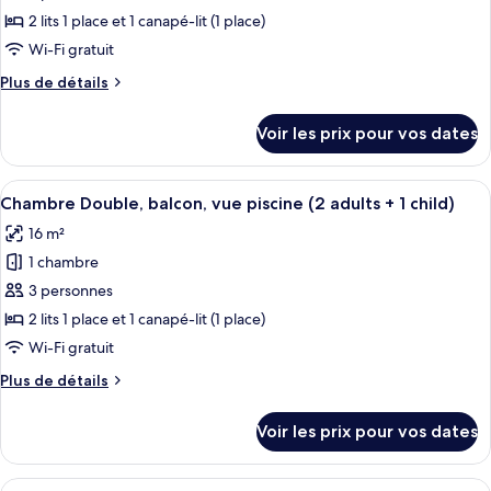
ce
piscine
2 lits 1 place et 1 canapé-lit (1 place)
type
Wi-Fi gratuit
de
Plus
Plus de détails
chambre :
de
Chambre
détails
Voir les prix pour vos dates
sur
Double,
le
balcon
type
Afficher
Un balcon offrant une vue sur une pis
(2
6
de
Chambre Double, balcon, vue piscine (2 adults + 1 child)
toutes
adults
chambre
16 m²
Chambre
les
+
Double,
1 chambre
photos
1
balcon
pour
3 personnes
Child)
(2
ce
adults
2 lits 1 place et 1 canapé-lit (1 place)
+
type
Wi-Fi gratuit
1
de
Child)
Plus
Plus de détails
chambre :
de
Chambre
détails
Voir les prix pour vos dates
sur
Double,
le
balcon,
type
Afficher
Une chambre d’hôtel avec un grand lit, 