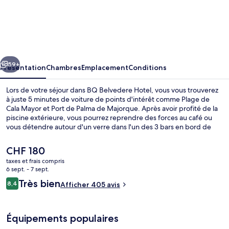
BQ
Belvedere
Hotel
cédent
Suivant
59+
Présentation
Chambres
Emplacement
Conditions
Lors de votre séjour dans BQ Belvedere Hotel, vous vous trouverez
à juste 5 minutes de voiture de points d'intérêt comme Plage de
Cala Mayor et Port de Palma de Majorque. Après avoir profité de la
piscine extérieure, vous pourrez reprendre des forces au café ou
vous détendre autour d'un verre dans l'un des 3 bars en bord de
piscine. Cet hôtel de style méditerranéen vous offre en outre un bar
/ salon, une piscine pour enfants et un snack-bar/une épicerie fine.
Le
CHF 180
Les autres voyageurs ne disent que du bien en ce qui concerne le
prix
taxes et frais compris
personnel attentionné.
actuel
6 sept. - 7 sept.
Piscine extérieure, chaises longues
est
Avis
Très bien
8,4
Afficher 405 avis
de
8,4 sur 10
voyageurs
CHF 180.
Équipements populaires