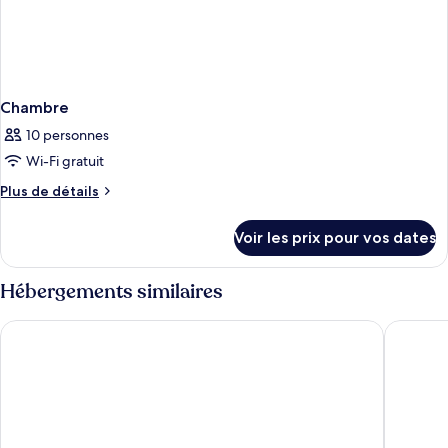
Chambre
10 personnes
Wi-Fi gratuit
Plus
Plus de détails
de
détails
Voir les prix pour vos dates
sur
le
type
Hébergements similaires
de
chambre
Bonanza Park Hotel by Olivia Hotels Collection
Hotel RO
Chambre