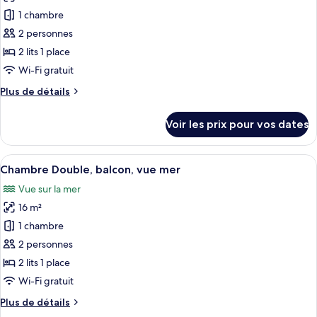
les
Simple,
1 chambre
photos
balcon
pour
2 personnes
ce
2 lits 1 place
type
Wi-Fi gratuit
de
Plus
Plus de détails
chambre :
de
Chambre
détails
Voir les prix pour vos dates
sur
Double,
le
balcon
type
Afficher
Une chambre d’hôtel moderne dotée d’u
6
de
Chambre Double, balcon, vue mer
toutes
chambre
Vue sur la mer
Chambre
les
Double,
16 m²
photos
balcon
pour
1 chambre
ce
2 personnes
type
2 lits 1 place
de
Wi-Fi gratuit
chambre :
Plus
Plus de détails
Chambre
de