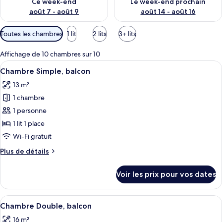
Ce week-end
Le week-end prochain
août 7 - août 9
août 14 - août 16
Filtres
Toutes les chambres
1 lit
2 lits
3+ lits
disponibles
pour
Affichage de 10 chambres sur 10
les
Afficher
Une chambre d’hôtel avec un lit, un bu
2
Chambre Simple, balcon
chambres
toutes
13 m²
les
1 chambre
photos
pour
1 personne
ce
1 lit 1 place
type
Wi-Fi gratuit
de
Plus
Plus de détails
chambre :
de
Chambre
détails
Voir les prix pour vos dates
sur
Simple,
le
balcon
type
Afficher
Une chambre d’hôtel moderne dotée d’u
7
de
Chambre Double, balcon
toutes
chambre
16 m²
Chambre