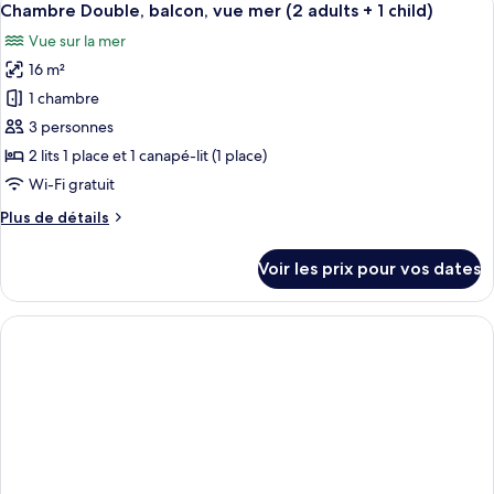
vue
7
de
Chambre Double, balcon, vue mer (2 adults + 1 child)
toutes
piscine
chambre
Vue sur la mer
Chambre
les
(2
Double,
16 m²
photos
adults
balcon,
pour
1 chambre
+
vue
ce
piscine
1
3 personnes
(2
type
child)
2 lits 1 place et 1 canapé-lit (1 place)
adults
de
Wi-Fi gratuit
+
chambre :
1
Plus
Plus de détails
Chambre
child)
de
Double,
détails
Voir les prix pour vos dates
balcon,
sur
le
vue
type
mer
de
(2
chambre
Chambre
adults
Double,
+
balcon,
1
vue
child)
mer
(2
adults