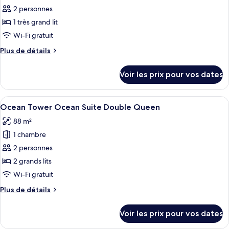
Suite
2 personnes
ce
type
1 très grand lit
de
Wi-Fi gratuit
chambre :
Plus
Plus de détails
[Chef's
de
Kitchen
détails
Voir les prix pour vos dates
sur
2nd
le
session]
type
Afficher
Une chambre d’hôtel avec deux lits, un
Sun
6
de
Ocean Tower Ocean Suite Double Queen
toutes
chambre
Tower
88 m²
[Chef's
les
Inspire
Kitchen
1 chambre
photos
Suite
2nd
pour
2 personnes
+
session]
ce
Sun
2 grands lits
Breakfast
Tower
type
for
Wi-Fi gratuit
Inspire
de
2
Suite
Plus
Plus de détails
chambre :
+
(9:00~10:30am)
de
Ocean
Breakfast
détails
+Wellness
Voir les prix pour vos dates
for
sur
Tower
Club
2
le