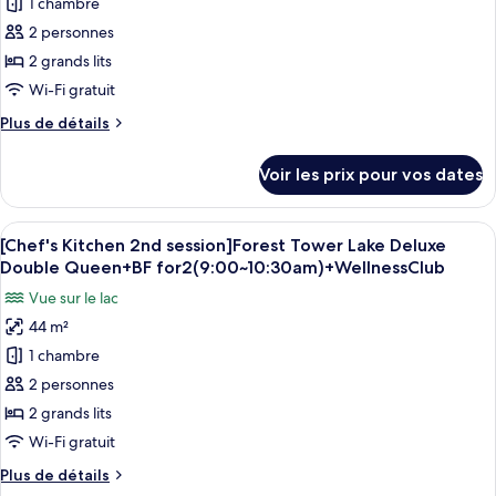
1 chambre
ce
Double
Queen
type
2 personnes
(Obstructed
de
2 grands lits
View)
chambre :
Wi-Fi gratuit
[Chef's
Plus
Plus de détails
Kitchen
de
2nd
détails
Voir les prix pour vos dates
sur
session]Ocean
le
Tower
type
Afficher
Une chambre d’hôtel avec deux lits, un
Lake
5
de
[Chef's Kitchen 2nd session]Forest Tower Lake Deluxe
toutes
Deluxe
chambre
Double Queen+BF for2(9:00~10:30am)+WellnessClub
[Chef's
les
Double
Vue sur le lac
Kitchen
photos
Queen+BF
2nd
44 m²
pour
for
session]Ocean
1 chambre
ce
Tower
2(9:00~10:30am)+WellnessClub
Lake
type
2 personnes
Deluxe
de
2 grands lits
Double
chambre :
Queen+BF
Wi-Fi gratuit
[Chef's
for
Plus
Plus de détails
2(9:00~10:30am)+WellnessClub
Kitchen
de