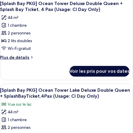
Afficher
Check-
Tower
6
de
[Splash Bay PKG] Ocean Tower Deluxe Double Queen +
Only)
toutes
in
chambre
Sun
Splash Bay Ticket, 4 Pax (Usage: CI Day Only)
Day
[Splash
les
Suite
Only)
44 m²
Bay
photos
King
PKG]
1 chambre
pour
+
Sun
2 personnes
ce
Tower
Splash
Sun
type
2 lits doubles
Bay
Suite
de
Wi-Fi gratuit
Ticket,
King
chambre :
+
4
Plus
Plus de détails
[Splash
Splash
de
guests
Bay
Bay
détails
included
Voir les prix pour vos dates
Ticket,
sur
PKG]
(Usage:CI
4
le
Ocean
guests
Day
type
Afficher
Couette en duvet d'oie, minibar, coffr
included
Tower
6
de
[Splash Bay PKG] Ocean Tower Lake Deluxe Double Queen
Only)
toutes
(Usage:CI
chambre
Deluxe
+ SplashBayTicket,4Pax (Usage: CI Day Only)
Day
[Splash
les
Double
Only)
Vue sur le lac
Bay
photos
Queen
PKG]
44 m²
pour
+
Ocean
1 chambre
ce
Tower
Splash
Deluxe
type
2 personnes
Bay
Double