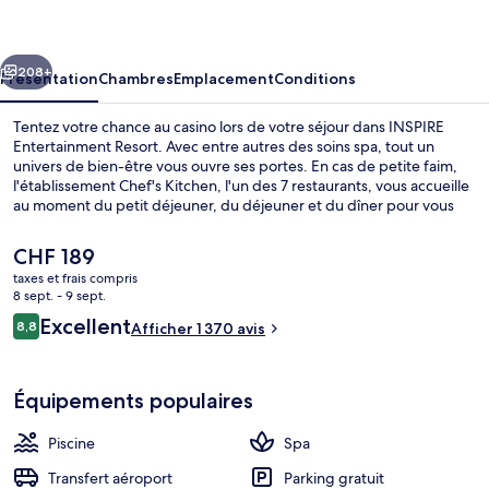
Resort
cédent
Suivant
208+
Présentation
Chambres
Emplacement
Conditions
Tentez votre chance au casino lors de votre séjour dans INSPIRE
Entertainment Resort. Avec entre autres des soins spa, tout un
univers de bien-être vous ouvre ses portes. En cas de petite faim,
l'établissement Chef's Kitchen, l'un des 7 restaurants, vous accueille
au moment du petit déjeuner, du déjeuner et du dîner pour vous
servir des spécialités Cuisine internationale. Cet hôtel de luxe abrite
en outre 3 bars/lounges, un parc aquatique payant et une piscine
Le
CHF 189
couverte. Les autres voyageurs adorent le personnel attentionné.
prix
taxes et frais compris
actuel
8 sept. - 9 sept.
Parc aquatique
est
Avis
Excellent
8,8
Afficher 1 370 avis
de
8,8 sur 10
voyageurs
CHF 189.
Équipements populaires
Piscine
Spa
Transfert aéroport
Parking gratuit