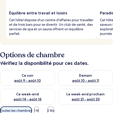
Équilibre entre travail et loisirs
Paradis
Cet hôtel dispose d'un centre d'affaires pour travailler
Cet hôte
et de trois bars pour se divertir. Un club de santé, des
saveurs 
services de spa et un sauna offrent un équilibre
explora
parfait.
journée 
Options de chambre
Vérifiez la disponibilité pour ces dates.
Vérifier la disponibilité pour ce soir août 9 - août 10
Vérifier la disponibilité pour 
Ce soir
Demain
août 9 - août 10
août 10 - août 11
Vérifier la disponibilité pour ce week-end août 14 - août 16
Vérifier la disponibilité pour
Ce week-end
Le week-end prochain
août 14 - août 16
août 21 - août 23
Filtres
Toutes les chambres
1 lit
2 lits