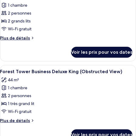
Lake
pour
1 chambre
Deluxe
ce
King
2 personnes
type
2 grands lits
de
Wi-Fi gratuit
chambre :
Plus
Plus de détails
Forest
de
Tower
détails
Voir les prix pour vos dates
Lake
sur
le
Deluxe
type
Afficher
Couette en duvet d'oie, minibar, coffr
Double
6
de
Forest Tower Business Deluxe King (Obstructed View)
toutes
Queen
chambre
44 m²
Forest
les
Tower
1 chambre
photos
Lake
pour
2 personnes
Deluxe
ce
Double
1 très grand lit
Queen
type
Wi-Fi gratuit
de
Plus
Plus de détails
chambre :
de
Forest
détails
Voir les prix pour vos dates