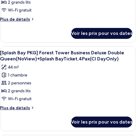
de
2 grands lits
Ticket,
Queen
chambre :
+
4
Wi-Fi gratuit
[Splash
Splash
Pax
Plus
Plus de détails
Bay
Bay
(Usage:
de
Ticket,
PKG]
détails
CI
4
Voir les prix pour vos dates
sur
Ocean
Pax
Day
le
(Usage:
Tower
Only)
type
CI
Afficher
Une chambre d’hôtel avec deux lits, un
Lake
4
de
[Splash Bay PKG] Forest Tower Business Deluxe Double
Day
toutes
Deluxe
chambre
Queen(NoView)+Splash BayTicket,4Pax(CI DayOnly)
Only)
[Splash
les
Double
44 m²
Bay
photos
Queen
PKG]
1 chambre
pour
+
Ocean
2 personnes
ce
Tower
SplashBayTicket,4Pax
Lake
type
2 grands lits
(Usage:
Deluxe
de
CI
Wi-Fi gratuit
Double
chambre :
Day
Queen
Plus
Plus de détails
[Splash
+
Only)
de
SplashBayTicket,4Pax
Bay
détails
Voir les prix pour vos dates
(Usage:
sur
PKG]
CI
le
Forest
Day
type