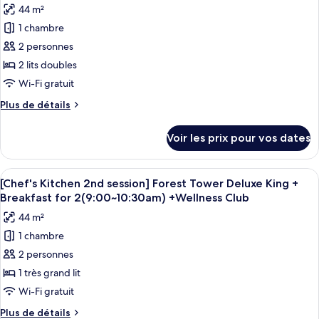
King
44 m²
Sun
les
Tower
1 chambre
photos
Sun
pour
2 personnes
Suite
ce
King
2 lits doubles
type
Wi-Fi gratuit
de
Plus
Plus de détails
chambre :
de
Ocean
détails
Voir les prix pour vos dates
sur
Tower
le
Deluxe
type
Afficher
Couette en duvet d'oie, minibar, coffr
Double
6
de
[Chef's Kitchen 2nd session] Forest Tower Deluxe King +
toutes
Queen
chambre
Breakfast for 2(9:00~10:30am) +Wellness Club
Ocean
les
44 m²
Tower
photos
Deluxe
1 chambre
pour
Double
2 personnes
ce
Queen
type
1 très grand lit
de
Wi-Fi gratuit
chambre :
Plus
Plus de détails