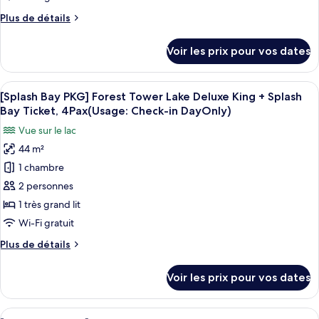
Ticket,
Queen
chambre :
+
4
Plus
Plus de détails
[Splash
Splash
de
Pax(Usage:Check-
Bay
Bay
détails
in
Voir les prix pour vos dates
Ticket,
sur
PKG]
DayOnly)
4
le
Forest
Pax(Usage:Check-
type
Afficher
Une chambre d’hôtel avec un grand lit,
in
Tower
5
de
[Splash Bay PKG] Forest Tower Lake Deluxe King + Splash
toutes
DayOnly)
chambre
Business
Bay Ticket, 4Pax(Usage: Check-in DayOnly)
[Splash
les
Deluxe
Vue sur le lac
Bay
photos
King
PKG]
44 m²
pour
(NoView)+SplashBayTicket,4Pax(Usage:CI
Forest
1 chambre
ce
Tower
Day
Business
type
2 personnes
Only)
Deluxe
de
1 très grand lit
King
chambre :
(NoView)+SplashBayTicket,4Pax(Usage:CI
Wi-Fi gratuit
[Splash
Day
Plus
Plus de détails
Only)
Bay
de
PKG]
détails
Voir les prix pour vos dates
sur
Forest
le
Tower
type
Afficher
Une chambre d’hôtel avec deux lits, un
Lake