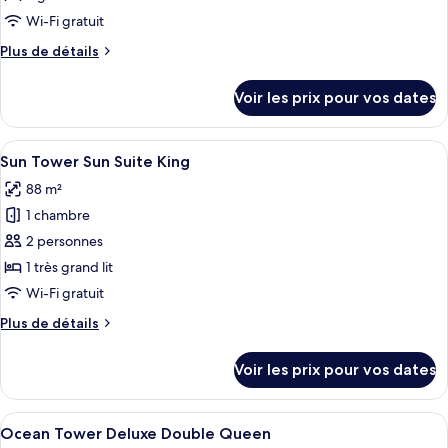
type
Wi-Fi gratuit
de
Plus
Plus de détails
chambre :
de
Forest
détails
Voir les prix pour vos dates
sur
Tower
le
Deluxe
type
Afficher
Une chambre d’hôtel avec un grand li
Double
6
de
Sun Tower Sun Suite King
toutes
Queen
chambre
88 m²
Forest
les
Tower
1 chambre
photos
Deluxe
pour
2 personnes
Double
ce
Queen
1 très grand lit
type
Wi-Fi gratuit
de
Plus
Plus de détails
chambre :
de
Sun
détails
Voir les prix pour vos dates
sur
Tower
le
Sun
type
Afficher
Couette en duvet d'oie, minibar, coffr
Suite
6
de
Ocean Tower Deluxe Double Queen
toutes
chambre