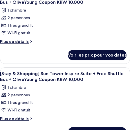
chambre
Tower
Bus + OliveYoung Coupon KRW 10,000
[Stay
les
Sun
1 chambre
&
photos
Suite
Shopping]
2 personnes
pour
Sun
Double
1 très grand lit
ce
Tower
Queen
Sun
type
Wi-Fi gratuit
+
Suite
de
Plus
Plus de détails
Free
Double
chambre :
de
Queen
Shuttle
détails
[Stay
+
Voir les prix pour vos dates
Bus
sur
Free
&
+
le
Shuttle
Shopping]
type
Bus
OliveYoung
Afficher
Une chambre d’hôtel moderne avec un 
4
Sun
de
[Stay & Shopping] Sun Tower Inspire Suite + Free Shuttle
+
Coupon
toutes
chambre
OliveYoung
Tower
Bus + OliveYoung Coupon KRW 10,000
KRW
[Stay
les
Coupon
Sun
1 chambre
&
10,000
KRW
photos
Suite
Shopping]
10,000
2 personnes
pour
Sun
King
1 très grand lit
ce
Tower
+
Sun
type
Wi-Fi gratuit
Free
Suite
de
Plus
Plus de détails
Shuttle
King
chambre :
de
+
Bus
détails
Free