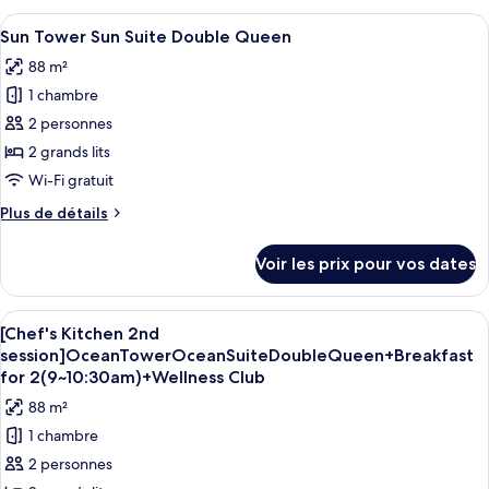
Ocean
(9:00~10:30am)
type
Afficher
Une chambre d’hôtel avec deux lits, u
Suite
+Wellness
5
de
Sun Tower Sun Suite Double Queen
toutes
Club
Double
chambre
88 m²
Ocean
les
Queen
Tower
1 chambre
photos
Ocean
pour
2 personnes
Suite
ce
Double
2 grands lits
Queen
type
Wi-Fi gratuit
de
Plus
Plus de détails
chambre :
de
Sun
détails
Voir les prix pour vos dates
sur
Tower
le
Sun
type
Afficher
Une chambre d’hôtel avec deux lits, un
Suite
6
de
[Chef's Kitchen 2nd
toutes
Double
chambre
session]OceanTowerOceanSuiteDoubleQueen+Breakfast
Sun
les
Queen
for 2(9~10:30am)+Wellness Club
Tower
photos
88 m²
Sun
pour
Suite
1 chambre
ce
Double
2 personnes
Queen
type