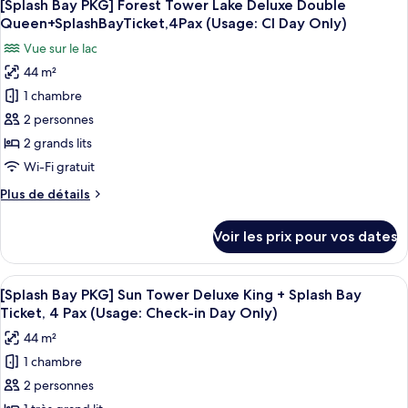
5
de
[Splash Bay PKG] Forest Tower Lake Deluxe Double
toutes
Deluxe
chambre
Queen+SplashBayTicket,4Pax (Usage: CI Day Only)
[Splash
les
King
Vue sur le lac
Bay
photos
+
PKG]
44 m²
pour
Splash
Forest
1 chambre
ce
Tower
Bay
Lake
type
2 personnes
Ticket,
Deluxe
de
4Pax(Usage:
2 grands lits
King
chambre :
Check-
+
Wi-Fi gratuit
[Splash
Splash
in
Plus
Plus de détails
Bay
Bay
DayOnly)
de
Ticket,
PKG]
détails
4Pax(Usage:
Voir les prix pour vos dates
sur
Forest
Check-
le
in
Tower
type
DayOnly)
Afficher
Une chambre d’hôtel moderne avec un g
Lake
4
de
[Splash Bay PKG] Sun Tower Deluxe King + Splash Bay
toutes
Deluxe
chambre
Ticket, 4 Pax (Usage: Check-in Day Only)
[Splash
les
Double
44 m²
Bay
photos
Queen+SplashBayTicket,4Pax
PKG]
1 chambre
pour
(Usage:
Forest
2 personnes
ce
Tower
CI
Lake