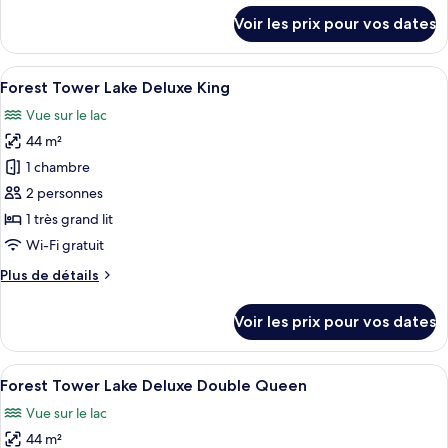
2
Tower
détails
Club
(9:00~10:30am)
Voir les prix pour vos dates
Lake
sur
+
le
Deluxe
Wellness
type
Club
Afficher
Une chambre d’hôtel avec un grand lit,
Double
5
de
Forest Tower Lake Deluxe King
toutes
Queen
chambre
Vue sur le lac
Ocean
les
Tower
44 m²
photos
Lake
pour
1 chambre
Deluxe
ce
Double
2 personnes
Queen
type
1 très grand lit
de
Wi-Fi gratuit
chambre :
Plus
Plus de détails
Forest
de
Tower
détails
Voir les prix pour vos dates
Lake
sur
le
Deluxe
type
Afficher
Une chambre d’hôtel avec deux lits, un
King
5
de
Forest Tower Lake Deluxe Double Queen
toutes
chambre
Vue sur le lac
Forest
les
Tower
44 m²
photos