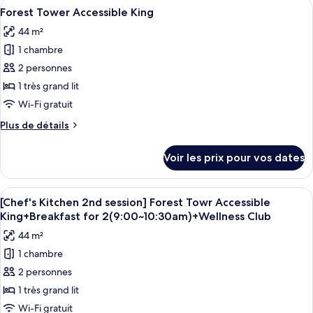
Afficher
Une chambre d’hôtel moderne équipée d
Only)
Tower
5
de
Forest Tower Accessible King
toutes
chambre
Business
44 m²
[Splash
les
Deluxe
Bay
1 chambre
photos
Double
PKG]
pour
2 personnes
Queen(NoView)+Splash
Forest
ce
Tower
1 très grand lit
BayTicket,4Pax(CI
Business
type
DayOnly)
Wi-Fi gratuit
Deluxe
de
Double
Plus
Plus de détails
chambre :
Queen(NoView)+Splash
de
Forest
BayTicket,4Pax(CI
détails
Voir les prix pour vos dates
DayOnly)
sur
Tower
le
Accessible
type
Afficher
Une chambre d’hôtel moderne équipée d
King
5
de
[Chef's Kitchen 2nd session] Forest Towr Accessible
toutes
chambre
King+Breakfast for 2(9:00~10:30am)+Wellness Club
Forest
les
44 m²
Tower
photos
Accessible
1 chambre
pour
King
2 personnes
ce
type
1 très grand lit
de
Wi-Fi gratuit