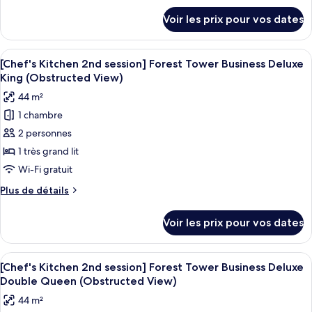
2nd
détails
Voir les prix pour vos dates
sur
session]Forest
le
Tower
type
Afficher
Couette en duvet d'oie, minibar, coffr
Lake
5
de
[Chef's Kitchen 2nd session] Forest Tower Business Deluxe
toutes
Deluxe
chambre
King (Obstructed View)
[Chef's
les
Double
44 m²
Kitchen
photos
Queen+BF
2nd
1 chambre
pour
for2(9:00~10:30am)+WellnessClub
session]Forest
2 personnes
ce
Tower
Lake
type
1 très grand lit
Deluxe
de
Wi-Fi gratuit
Double
chambre :
Queen+BF
Plus
Plus de détails
[Chef's
for2(9:00~10:30am)+WellnessClub
de
Kitchen
détails
Voir les prix pour vos dates
sur
2nd
le
session]
type
Afficher
Une chambre d’hôtel avec deux lits, un
Forest
6
de
[Chef's Kitchen 2nd session] Forest Tower Business Deluxe
toutes
chambre
Tower
Double Queen (Obstructed View)
[Chef's
les
Business
44 m²
Kitchen
photos