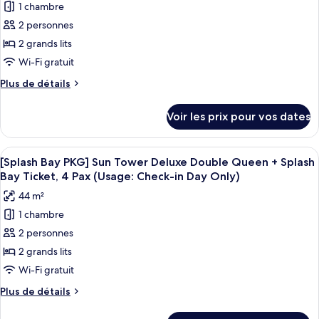
Deluxe
2nd
1 chambre
pour
King
session]
2 personnes
ce
Forest
(Obstructed
Tower
type
2 grands lits
View)
Business
de
Wi-Fi gratuit
Deluxe
chambre :
King
Plus
Plus de détails
[Chef's
(Obstructed
de
View)
Kitchen
détails
Voir les prix pour vos dates
sur
2nd
le
session]
type
Afficher
Une chambre d’hôtel avec deux lits, u
Forest
5
de
[Splash Bay PKG] Sun Tower Deluxe Double Queen + Splash
toutes
chambre
Tower
Bay Ticket, 4 Pax (Usage: Check-in Day Only)
[Chef's
les
Business
44 m²
Kitchen
photos
Deluxe
2nd
1 chambre
pour
Double
session]
2 personnes
ce
Forest
Queen
Tower
type
2 grands lits
(Obstructed
Business
de
Wi-Fi gratuit
View)
Deluxe
chambre :
Double
Plus
Plus de détails
[Splash
Queen
de
(Obstructed
Bay
détails