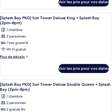
Voir les prix pour vos dates
View)
sur
PKG]
le
Sun
type
Afficher
Une chambre d’hôtel moderne avec un g
Tower
3
de
[Splash Bay PKG] Sun Tower Deluxe King + Splash Bay
toutes
chambre
Deluxe
(2pm~8pm)
[Splash
les
Double
1 chambre
Bay
photos
Queen
PKG]
2 personnes
pour
+
Sun
1 très grand lit
ce
Tower
Splash
Deluxe
type
Wi-Fi gratuit
Bay
Double
de
Ticket,
Plus
Plus de détails
Queen
chambre :
de
+
4
détails
[Splash
Splash
Pax
Voir les prix pour vos dates
sur
Bay
Bay
(Usage:
le
Ticket,
PKG]
type
Check-
4
Afficher
Une chambre d’hôtel avec deux lits, u
3
Sun
de
[Splash Bay PKG] Sun Tower Deluxe Double Queen + Splash
Pax
in
toutes
chambre
(Usage:
Tower
Bay (2pm~8pm)
Day
[Splash
les
Check-
Deluxe
1 chambre
Only)
Bay
in
photos
King
PKG]
Day
2 personnes
pour
Sun
+
Only)
2 grands lits
ce
Tower