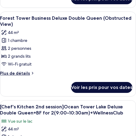
sur
Tower
le
Business
type
Afficher
Une chambre d’hôtel avec deux lits, un
Deluxe
4
de
Forest Tower Business Deluxe Double Queen (Obstructed
toutes
King
chambre
View)
Forest
les
(Obstructed
44 m²
Tower
photos
View)
Business
1 chambre
pour
Deluxe
2 personnes
ce
King
(Obstructed
type
2 grands lits
View)
de
Wi-Fi gratuit
chambre :
Plus
Plus de détails
Forest
de
Tower
détails
Voir les prix pour vos dates
sur
Business
le
Deluxe
type
Afficher
Couette en duvet d'oie, minibar, coffr
Double
6
de
[Chef's Kitchen 2nd session]Ocean Tower Lake Deluxe
toutes
chambre
Queen
Double Queen+BF for 2(9:00~10:30am)+WellnessClub
Forest
les
(Obstructed
Vue sur le lac
Tower
photos
View)
Business
44 m²
pour
Deluxe