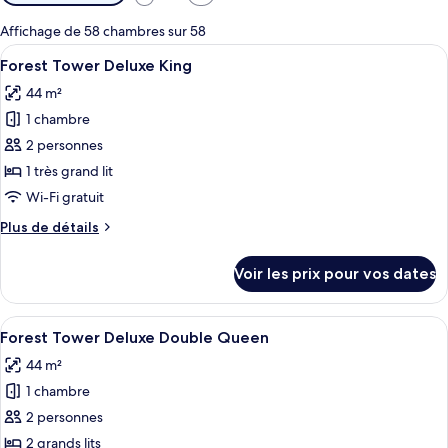
disponibles
pour
Affichage de 58 chambres sur 58
les
Afficher
Couette en duvet d'oie, minibar, coffr
5
Forest Tower Deluxe King
chambres
toutes
44 m²
les
1 chambre
photos
pour
2 personnes
ce
1 très grand lit
type
Wi-Fi gratuit
de
Plus
Plus de détails
chambre :
de
Forest
détails
Voir les prix pour vos dates
sur
Tower
le
Deluxe
type
Afficher
Une chambre d’hôtel avec deux lits, un
King
6
de
Forest Tower Deluxe Double Queen
toutes
chambre
44 m²
Forest
les
Tower
1 chambre
photos
Deluxe
pour
2 personnes
King
ce
2 grands lits