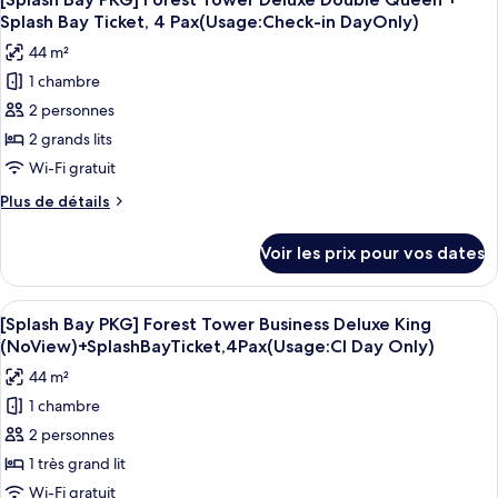
toutes
chambre
Deluxe
Splash Bay Ticket, 4 Pax(Usage:Check-in DayOnly)
[Splash
les
King
44 m²
Bay
photos
+
PKG]
1 chambre
pour
Splash
Forest
2 personnes
ce
Tower
Bay
Deluxe
type
2 grands lits
Ticket,
King
de
Wi-Fi gratuit
4
+
chambre :
Splash
Pax
Plus
Plus de détails
[Splash
Bay
de
(Usage:
Ticket,
Bay
détails
Check-
Voir les prix pour vos dates
4
sur
PKG]
in
Pax
le
Forest
(Usage:
Day
type
Afficher
Une chambre d’hôtel avec un grand lit,
Check-
Tower
5
de
[Splash Bay PKG] Forest Tower Business Deluxe King
Only)
toutes
in
chambre
Deluxe
(NoView)+SplashBayTicket,4Pax(Usage:CI Day Only)
Day
[Splash
les
Double
Only)
44 m²
Bay
photos
Queen
PKG]
1 chambre
pour
+
Forest
2 personnes
ce
Tower
Splash
Deluxe
type
1 très grand lit
Bay
Double
de
Wi-Fi gratuit