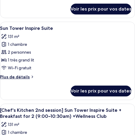
Kitchen
détails
Voir les prix pour vos dates
sur
2nd
le
session]
type
Afficher
Une chambre d’hôtel moderne avec un g
Ocean
5
de
Sun Tower Inspire Suite
toutes
chambre
Tower
131 m²
[Chef's
les
Accessible
Kitchen
1 chambre
photos
King+Breakfast
2nd
pour
2 personnes
for
session]
ce
Ocean
1 très grand lit
2(9:00~10:30am)+Wellness
Tower
type
Club
Wi-Fi gratuit
Accessible
de
King+Breakfast
Plus
Plus de détails
chambre :
for
de
Sun
2(9:00~10:30am)+Wellness
détails
Voir les prix pour vos dates
Club
sur
Tower
le
Inspire
type
Afficher
Une chambre d’hôtel moderne avec un g
Suite
5
de
[Chef's Kitchen 2nd session] Sun Tower Inspire Suite +
toutes
chambre
Breakfast for 2 (9:00~10:30am) +Wellness Club
Sun
les
131 m²
Tower
photos
Inspire
1 chambre
pour