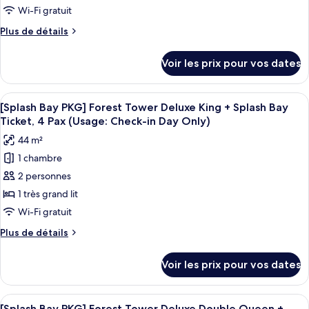
Splash
Deluxe
type
Wi-Fi gratuit
Bay
King
de
Plus
Plus de détails
(2pm~8pm)
+
chambre :
de
Splash
détails
[Splash
Bay
Voir les prix pour vos dates
sur
(2pm~8pm)
Bay
le
PKG]
type
Afficher
Couette en duvet d'oie, minibar, coffr
6
Sun
de
[Splash Bay PKG] Forest Tower Deluxe King + Splash Bay
toutes
chambre
Tower
Ticket, 4 Pax (Usage: Check-in Day Only)
[Splash
les
Deluxe
44 m²
Bay
photos
Double
PKG]
1 chambre
pour
Sun
Queen
2 personnes
ce
Tower
+
Deluxe
type
1 très grand lit
Splash
Double
de
Wi-Fi gratuit
Bay
Queen
chambre :
+
(2pm~8pm)
Plus
Plus de détails
[Splash
Splash
de
Bay
Bay
détails
Voir les prix pour vos dates
(2pm~8pm)
sur
PKG]
le
Forest
type
Afficher
Une chambre d’hôtel avec deux lits, un
Tower
6
de
[Splash Bay PKG] Forest Tower Deluxe Double Queen +