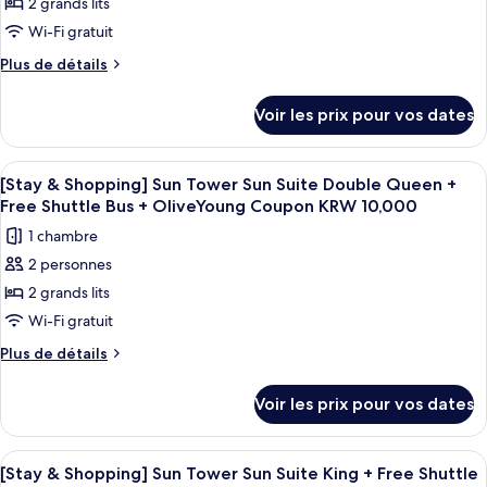
2 grands lits
de
chambre :
Wi-Fi gratuit
[Chef's
Plus
Plus de détails
Kitchen
de
détails
2nd
Voir les prix pour vos dates
sur
session]OceanTowerOceanSuiteDoubleQueen+Bre
le
for
type
Afficher
Une chambre d’hôtel moderne dotée d’un
4
2(9~10:30am)+Wellness
de
[Stay & Shopping] Sun Tower Sun Suite Double Queen +
toutes
chambre
Club
Free Shuttle Bus + OliveYoung Coupon KRW 10,000
[Chef's
les
1 chambre
Kitchen
photos
2nd
2 personnes
pour
session]OceanTowerOceanSuiteDoubleQueen+Breakfast
2 grands lits
ce
for
2(9~10:30am)+Wellness
type
Wi-Fi gratuit
Club
de
Plus
Plus de détails
chambre :
de
détails
[Stay
Voir les prix pour vos dates
sur
&
le
Shopping]
type
Afficher
Une chambre d’hôtel avec un grand li
5
Sun
de
[Stay & Shopping] Sun Tower Sun Suite King + Free Shuttle
toutes