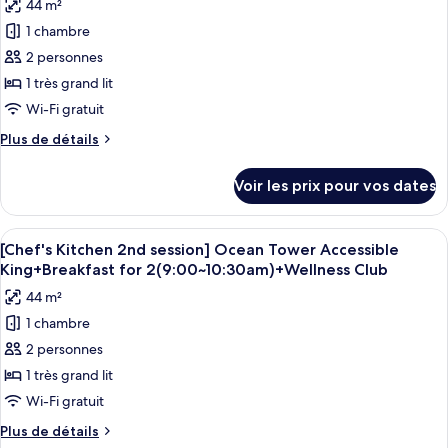
44 m²
[Splash
les
King
Bay
1 chambre
photos
+
PKG]
pour
2 personnes
Splash
Forest
ce
Tower
1 très grand lit
Bay
Accessible
type
Ticket,
Wi-Fi gratuit
King
de
4
+
Plus
Plus de détails
chambre :
Splash
Pax
de
Ocean
Bay
détails
(Usage:
Voir les prix pour vos dates
Ticket,
sur
Tower
CI
4
le
Accessible
14-
Pax
type
Afficher
Une chambre d’hôtel moderne dotée d’un
King
(Usage:
5
de
20
[Chef's Kitchen 2nd session] Ocean Tower Accessible
toutes
CI
chambre
King+Breakfast for 2(9:00~10:30am)+Wellness Club
/
14-
Ocean
les
CO
44 m²
20
Tower
photos
8-
/
Accessible
1 chambre
pour
CO
King
12)
2 personnes
ce
8-
12)
type
1 très grand lit
de
Wi-Fi gratuit
chambre :
Plus
Plus de détails
[Chef's
de