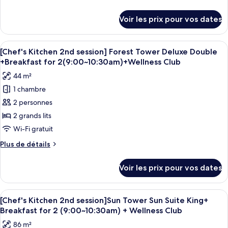
[Chef's
de
Kitchen
détails
Voir les prix pour vos dates
sur
2nd
le
session]
type
Afficher
Une chambre d’hôtel avec deux lits, un
Forest
6
de
[Chef's Kitchen 2nd session] Forest Tower Deluxe Double
toutes
chambre
Tower
+Breakfast for 2(9:00~10:30am)+Wellness Club
[Chef's
les
Deluxe
44 m²
Kitchen
photos
King
2nd
1 chambre
pour
+
session]
2 personnes
ce
Forest
Breakfast
Tower
type
2 grands lits
for
Deluxe
de
Wi-Fi gratuit
2(9:00~10:30am)
King
chambre :
+
+Wellness
Plus
Plus de détails
[Chef's
Breakfast
de
Club
for
Kitchen
détails
Voir les prix pour vos dates
2(9:00~10:30am)
sur
2nd
+Wellness
le
session]
Club
type
Afficher
Une chambre d’hôtel moderne avec un g
Forest
5
de
[Chef's Kitchen 2nd session]Sun Tower Sun Suite King+
toutes
chambre
Tower
Breakfast for 2 (9:00~10:30am) + Wellness Club
[Chef's
les
Deluxe
86 m²
Kitchen