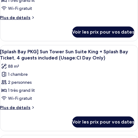
type
1 très grand lit
Day
Deluxe
de
Only)
Wi-Fi gratuit
Double
chambre :
Queen+SplashBayTicket,4Pax
Plus
Plus de détails
[Splash
(Usage:
de
CI
Bay
détails
Voir les prix pour vos dates
Day
sur
PKG]
Only)
le
Sun
type
Afficher
Une chambre d’hôtel moderne avec un g
Tower
5
de
[Splash Bay PKG] Sun Tower Sun Suite King + Splash Bay
toutes
chambre
Deluxe
Ticket, 4 guests included (Usage:CI Day Only)
[Splash
les
King
88 m²
Bay
photos
+
PKG]
1 chambre
pour
Splash
Sun
2 personnes
ce
Tower
Bay
Deluxe
type
1 très grand lit
Ticket,
King
de
Wi-Fi gratuit
4
+
chambre :
Splash
Pax
Plus
Plus de détails
[Splash
Bay
de
(Usage:
Ticket,
Bay
détails
Check-
Voir les prix pour vos dates
4
sur
PKG]
in
Pax
le
Sun
(Usage:
Day
type
Couette en duvet d'oie, minibar, coffr