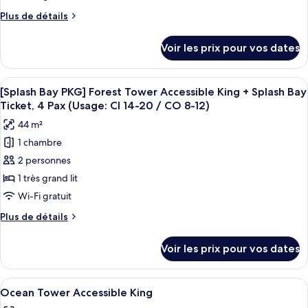
chambre :
Plus
Plus de détails
[Chef's
de
Kitchen
détails
Voir les prix pour vos dates
sur
2nd
le
session]
type
Afficher
Une chambre d’hôtel moderne équipée d
Forest
5
de
[Splash Bay PKG] Forest Tower Accessible King + Splash Bay
toutes
chambre
Towr
Ticket, 4 Pax (Usage: CI 14-20 / CO 8-12)
[Chef's
les
Accessible
44 m²
Kitchen
photos
King+Breakfast
2nd
1 chambre
pour
for
session]
2 personnes
ce
Forest
2(9:00~10:30am)+Wellness
Towr
type
1 très grand lit
Club
Accessible
de
Wi-Fi gratuit
King+Breakfast
chambre :
for
Plus
Plus de détails
[Splash
2(9:00~10:30am)+Wellness
de
Club
Bay
détails
Voir les prix pour vos dates
sur
PKG]
le
Forest
type
Afficher
Une chambre d’hôtel moderne dotée d’un
Tower
5
de
Ocean Tower Accessible King
toutes
chambre
Accessible