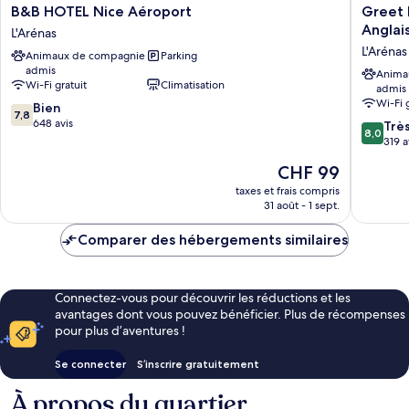
B&B
Greet
B&B HOTEL Nice Aéroport
Greet 
HOTEL
Hotel
Anglai
L'Arénas
Nice
Nice
L'Arénas
Animaux de compagnie
Parking
Aéroport
Aéropor
admis
L'Arénas
Promen
Anima
Wi-Fi gratuit
Climatisation
admis
des
Wi-Fi 
7.8
Bien
Anglais
7,8
sur
648 avis
L'Arénas
8.0
Trè
8,0
10,
sur
319 a
Bien,
10,
Le
CHF 99
648 avis
Très
nouveau
bien,
taxes et frais compris
prix
31 août - 1 sept.
319 avis
est
de
Comparer des hébergements similaires
CHF 99
Connectez-vous pour découvrir les réductions et les
avantages dont vous pouvez bénéficier. Plus de récompenses
pour plus d’aventures !
Se connecter
S’inscrire gratuitement
À propos du quartier