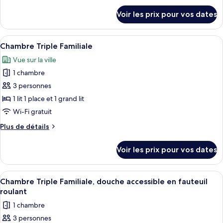
Chambre
détails
Voir les prix pour vos dates
sur
Triple
le
Standard
type
Afficher
Une chambre d’hôtel avec deux lits, un
2
de
Chambre Triple Familiale
toutes
chambre
Vue sur la ville
Chambre
les
Triple
1 chambre
photos
Standard
pour
3 personnes
ce
1 lit 1 place et 1 grand lit
type
Wi-Fi gratuit
de
Plus
Plus de détails
chambre :
de
Chambre
détails
Voir les prix pour vos dates
sur
Triple
le
Familiale
type
Afficher
Une chambre d’hôtel avec deux lits, un
3
de
Chambre Triple Familiale, douche accessible en fauteuil
toutes
chambre
roulant
Chambre
les
1 chambre
Triple
photos
Familiale
3 personnes
pour