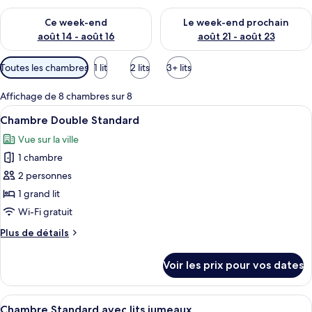
Vérifier la disponibilité pour ce week-end août 14 - août 16
Vérifier la disponibilité pour
Ce week-end
Le week-end prochain
août 14 - août 16
août 21 - août 23
Filtres
Toutes les chambres
1 lit
2 lits
3+ lits
disponibles
pour
Affichage de 8 chambres sur 8
les
Afficher
Un lit bien fait, avec du linge de lit
14
Chambre Double Standard
chambres
toutes
Vue sur la ville
les
1 chambre
photos
pour
2 personnes
ce
1 grand lit
type
Wi-Fi gratuit
de
Plus
Plus de détails
chambre :
de
Chambre
détails
Voir les prix pour vos dates
sur
Double
le
Standard
type
Afficher
Une chambre d’hôtel avec deux lits, un
13
de
Chambre Standard avec lits jumeaux