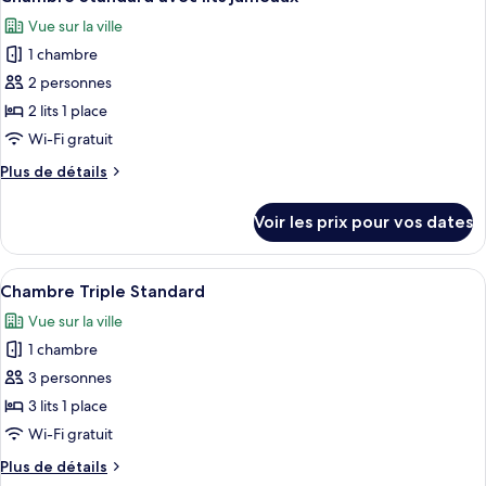
toutes
chambre
Vue sur la ville
Chambre
les
Double
1 chambre
photos
Standard
pour
2 personnes
ce
2 lits 1 place
type
Wi-Fi gratuit
de
Plus
Plus de détails
chambre :
de
Chambre
détails
Voir les prix pour vos dates
sur
Standard
le
avec
type
Afficher
Une chambre d’hôtel avec deux lits, un
lits
6
de
Chambre Triple Standard
toutes
jumeaux
chambre
Vue sur la ville
Chambre
les
Standard
1 chambre
photos
avec
pour
3 personnes
lits
ce
jumeaux
3 lits 1 place
type
Wi-Fi gratuit
de
Plus
Plus de détails
chambre :
de