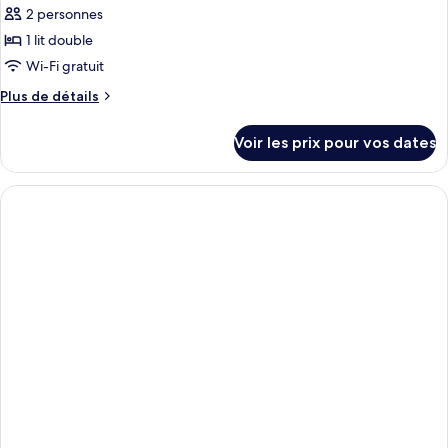
2 personnes
1 lit double
Wi-Fi gratuit
Plus
Plus de détails
de
détails
Voir les prix pour vos dates
sur
le
type
de
chambre
Standard
Double
Room