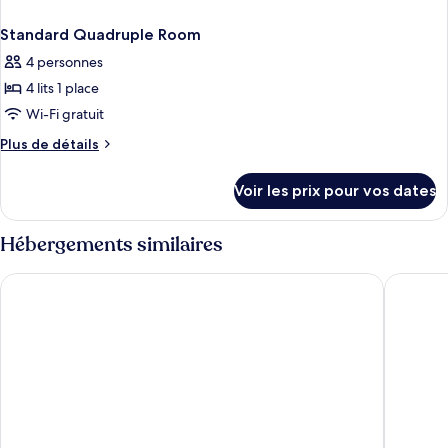
Standard Quadruple Room
4 personnes
4 lits 1 place
Wi-Fi gratuit
Plus
Plus de détails
de
détails
Voir les prix pour vos dates
sur
le
type
Hébergements similaires
de
chambre
B&B HOTEL Nice Aéroport
Greet Ho
Standard
Quadruple
Room