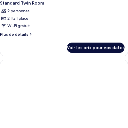
Standard Twin Room
2 personnes
2 lits 1 place
Wi-Fi gratuit
Plus
Plus de détails
de
détails
Voir les prix pour vos dates
sur
le
type
de
chambre
Standard
Twin
Room