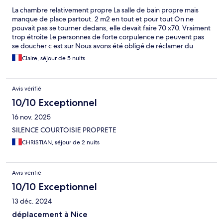
La chambre relativement propre La salle de bain propre mais
manque de place partout. 2 m2 en tout et pour tout On ne
pouvait pas se tourner dedans, elle devait faire 70 x70. Vraiment
trop étroite Le personnes de forte corpulence ne peuvent pas
se doucher c est sur Nous avons été obligé de réclamer du
papier toilette ☹️ Le petit dej vraiment moyen☹️
Claire, séjour de 5 nuits
Avis vérifié
10/10 Exceptionnel
16 nov. 2025
SILENCE COURTOISIE PROPRETE
CHRISTIAN, séjour de 2 nuits
Avis vérifié
10/10 Exceptionnel
13 déc. 2024
déplacement à Nice