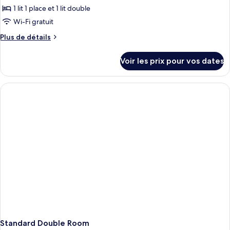
1 lit 1 place et 1 lit double
ce
type
Wi-Fi gratuit
de
Plus
Plus de détails
chambre :
de
détails
Chambre
Voir les prix pour vos dates
sur
Triple
le
Familiale,
type
douche
de
chambre
accessible
Chambre
en
Triple
fauteuil
Familiale,
douche
roulant
accessible
en
fauteuil
roulant
Standard Double Room