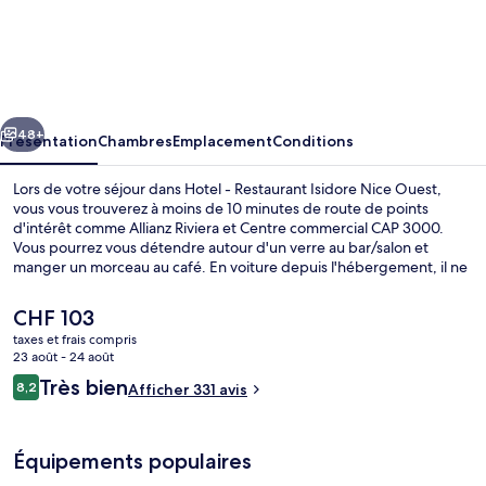
Hotel
-
Restaurant
Isidore
cédent
Suivant
Nice
48+
Présentation
Chambres
Emplacement
Conditions
Ouest
Lors de votre séjour dans Hotel - Restaurant Isidore Nice Ouest,
vous vous trouverez à moins de 10 minutes de route de points
d'intérêt comme Allianz Riviera et Centre commercial CAP 3000.
Vous pourrez vous détendre autour d'un verre au bar/salon et
manger un morceau au café. En voiture depuis l'hébergement, il ne
vous faudra qu'une dizaine de minutes pour rejoindre des sites
comme Promenade des Anglais et Hôtel Negresco.Les autres
Le
CHF 103
voyageurs adorent le personnel attentionné. Les transports publics
prix
taxes et frais compris
se situent à une courte distance à pied : Arrêt de tram Saint-Isidore
actuel
23 août - 24 août
est à 3 min et Arrêt de tram Stade, à 9 min.
Bar lounge
est
Avis
Très bien
8,2
Afficher 331 avis
de
8,2 sur 10
voyageurs
CHF 103.
Équipements populaires