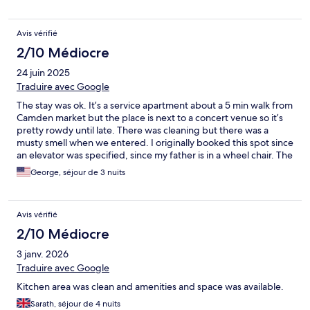
Avis vérifié
2/10 Médiocre
24 juin 2025
Traduire avec Google
The stay was ok. It’s a service apartment about a 5 min walk from
Camden market but the place is next to a concert venue so it’s
pretty rowdy until late. There was cleaning but there was a
musty smell when we entered. I originally booked this spot since
an elevator was specified, since my father is in a wheel chair. The
only elevator to the third floor unit (fourth for us Americans) was
George, séjour de 3 nuits
broken and I immediately contacted management on day one,
but they ignored my query and messaged me back with generic
check in messages (this was on WhatsApp). Only after my fourth
Avis vérifié
message on WhatsApp and expedida, did they respond with a
generic “we are working to get resolved” message. However no
2/10 Médiocre
action was taken and they still haven’t responded to my reply on
3 janv. 2026
what action they’re exactly going to take (or fix the elevator for
that matter). My wheel chair father had to walk up and down
Traduire avec Google
four flights of stairs every day, and it really damped the mood of
Kitchen area was clean and amenities and space was available.
our trip to London
Sarath, séjour de 4 nuits