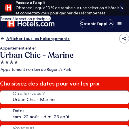
Passez à l’appli
Obtenez jusqu’à 10 % de remise sur une sélection d’hôtels
et connectez-vous pour gagner des récompenses.
Passer à la section principale
Obtenir l’appli
Afficher tous les hébergements
Appartement entier
Urban Chic - Marine
Hébergement
4.0 étoiles
Appartement non loin de Regent's Park
Choisissez des dates pour voir les prix
Où allez-vous ?
Dates
Voyageurs