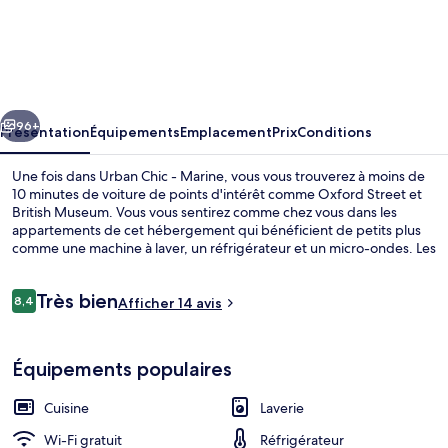
Urban
Chic
-
Marine
cédent
Suivant
96+
Présentation
Équipements
Emplacement
Prix
Conditions
Une fois dans Urban Chic - Marine, vous vous trouverez à moins de
10 minutes de voiture de points d'intérêt comme Oxford Street et
British Museum. Vous vous sentirez comme chez vous dans les
appartements de cet hébergement qui bénéficient de petits plus
comme une machine à laver, un réfrigérateur et un micro-ondes. Les
transports publics se situent à une courte distance à pied : Station
de métro Chalk Farm est à 6 min et Station de métro Belsize Park, à 8
Avis
Très bien
min.
8,4
Afficher 14 avis
8,4 sur 10
voyageurs
Two Bedroom with Balcony | Terrasse/
Équipements populaires
Cuisine
Laverie
Wi-Fi gratuit
Réfrigérateur