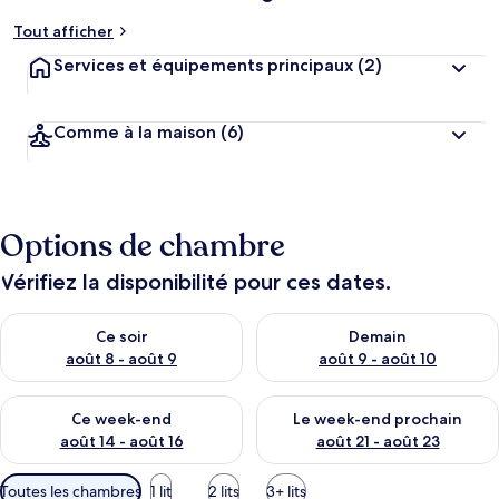
Tout afficher
Services et équipements principaux
(2)
Comme à la maison
(6)
Options de chambre
Vérifiez la disponibilité pour ces dates.
Vérifier la disponibilité pour ce soir août 8 - août 9
Vérifier la disponibilité pour 
Ce soir
Demain
août 8 - août 9
août 9 - août 10
Vérifier la disponibilité pour ce week-end août 14 - août 16
Vérifier la disponibilité pour
Ce week-end
Le week-end prochain
août 14 - août 16
août 21 - août 23
Filtres
Toutes les chambres
1 lit
2 lits
3+ lits