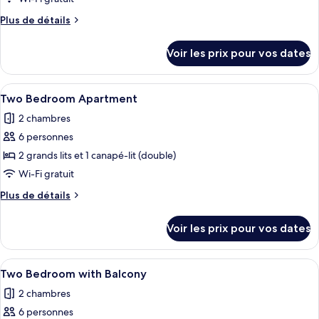
type
Plus
Plus de détails
de
de
chambre :
détails
Voir les prix pour vos dates
sur
One
le
Bedroom
type
Afficher
Two Bedroom Apartment | Coin séjou
with
20
de
Two Bedroom Apartment
toutes
chambre
Balcony
2 chambres
One
les
Bedroom
6 personnes
photos
with
pour
2 grands lits et 1 canapé-lit (double)
Balcony
ce
Wi-Fi gratuit
type
Plus
Plus de détails
de
de
chambre :
détails
Voir les prix pour vos dates
sur
Two
le
Bedroom
type
Afficher
Two Bedroom with Balcony
Apartment
15
de
Two Bedroom with Balcony
toutes
chambre
2 chambres
Two
les
Bedroom
6 personnes
photos