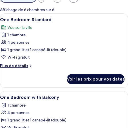
disponibles
pour
Affichage de 6 chambres sur 6
les
Afficher
One Bedroom Standard | Coin séjour
13
One Bedroom Standard
chambres
toutes
Vue sur la ville
les
1 chambre
photos
pour
4 personnes
ce
1 grand lit et 1 canapé-lit (double)
type
Wi-Fi gratuit
de
Plus
Plus de détails
chambre :
de
One
détails
Voir les prix pour vos dates
sur
Bedroom
le
Standard
type
Afficher
One Bedroom with Balcony | Coin séj
17
de
One Bedroom with Balcony
toutes
chambre
1 chambre
One
les
Bedroom
4 personnes
photos
Standard
pour
1 grand lit et 1 canapé-lit (double)
ce
Wi-Fi gratuit