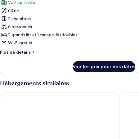
Vue sur la ville
Three
les
Balcony
Bedroom
63 m²
photos
Apartment
pour
2 chambres
with
ce
Balcony
6 personnes
type
2 grands lits et 1 canapé-lit (double)
de
Wi-Fi gratuit
chambre :
Plus
Plus de détails
Two
de
Bedroom
détails
Voir les prix pour vos dates
with
sur
le
Balcony
type
Hébergements similaires
de
chambre
The Belsize Park Collection
Apartmen
Two
Bedroom
with
Balcony