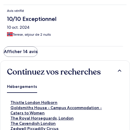
Avis vérifié
10/10 Exceptionnel
10 oct. 2024
Terese, séjour de 2 nuits
Afficher 14 avis
Continuez vos recherches
Hébergements
L
Thistle London Holborn
i
L
Goldsmiths House - Campus Accommodation -
e
i
Caters to Women
n
e
L
The Royal Horseguards, London
o
n
i
L
The Cavendish London
u
o
e
i
L
Zedwell Piccadilly Circus