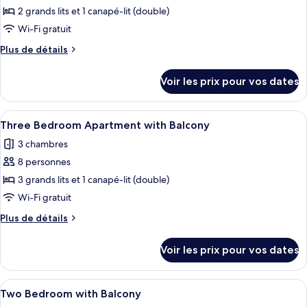
Apartment
pour
2 grands lits et 1 canapé-lit (double)
ce
Wi-Fi gratuit
type
Plus
Plus de détails
de
de
chambre :
détails
Voir les prix pour vos dates
sur
Two
le
Bedroom
type
Afficher
Three Bedroom Apartment with Balc
with
13
de
Three Bedroom Apartment with Balcony
toutes
chambre
Balcony
3 chambres
Two
les
Bedroom
8 personnes
photos
with
pour
3 grands lits et 1 canapé-lit (double)
Balcony
ce
Wi-Fi gratuit
type
Plus
Plus de détails
de
de
chambre :
détails
Voir les prix pour vos dates
sur
Three
le
Bedroom
type
Afficher
TV connectée
Apartment
19
de
Two Bedroom with Balcony
toutes
chambre
with