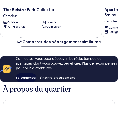
The
Apartme
The Belsize Park Collection
Apartm
Belsize
-
5mins
Camden
Park
Sleeps
Camde
Cuisine
Laverie
Collection
11
Wi-Fi gratuit
Coin salon
Camden
-
Cuisin
Réfrig
Hampst
Highstr
Comparer des hébergements similaires
5mins
Camden
Connectez-vous pour découvrir les réductions et les
avantages dont vous pouvez bénéficier. Plus de récompenses
pour plus d’aventures !
Se connecter
S’inscrire gratuitement
À propos du quartier