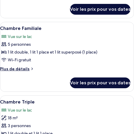
de
chambre :
détails
Voir les prix pour vos dates
sur
Chambre
le
Familiale
type
Afficher
Une chambre d’hôtel avec un lit, deux
9
de
Chambre Familiale
toutes
chambre
Vue sur le lac
Chambre
les
Familiale
5 personnes
photos
pour
1 lit double, 1 lit 1 place et 1 lit superposé (1 place)
ce
Wi-Fi gratuit
type
Plus
Plus de détails
de
de
chambre :
détails
Voir les prix pour vos dates
sur
Chambre
le
Familiale
type
Afficher
Une chambre d’hôtel avec deux lits, u
9
de
Chambre Triple
toutes
chambre
Vue sur le lac
Chambre
les
Familiale
18 m²
photos
pour
3 personnes
ce
1 lit double et 1 lit 1 place