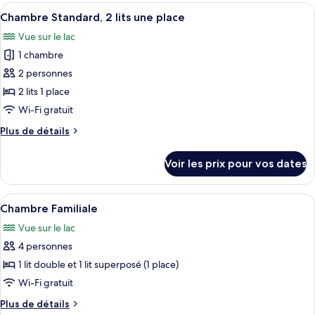
type
Afficher
Un lit double avec une couvre-lit à car
10
de
Chambre Standard, 2 lits une place
toutes
chambre
Vue sur le lac
Chambre
les
Double
1 chambre
photos
pour
2 personnes
ce
2 lits 1 place
type
Wi-Fi gratuit
de
Plus
Plus de détails
chambre :
de
Chambre
détails
Voir les prix pour vos dates
sur
Standard,
le
2
type
Afficher
Un lit superposé avec une couverture 
lits
10
de
Chambre Familiale
toutes
une
chambre
Vue sur le lac
Chambre
les
place
Standard,
4 personnes
photos
2
pour
1 lit double et 1 lit superposé (1 place)
lits
ce
une
Wi-Fi gratuit
place
type
Plus
Plus de détails
de