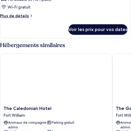
type
Wi-Fi gratuit
de
Plus
Plus de détails
chambre :
de
Chambre
détails
Voir les prix pour vos dates
sur
Triple
le
type
Hébergements similaires
de
chambre
The Caledonian Hotel
The Garr
Chambre
Triple
The
The
The Caledonian Hotel
The Ga
Caledonian
Garrison
Fort William
Fort Wil
Hotel
Fort
Animaux de compagnie
Parking gratuit
Anima
Fort
William
admis
admis
William