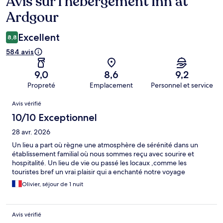
Avis sur l’hébergement Inn at
Avis
Ardgour
Excellent
8,8
584 avis
9,0
8,6
9,2
Propreté
Emplacement
Personnel et service
Avis
Avis vérifié
10/10 Exceptionnel
28 avr. 2026
Un lieu a part où règne une atmosphère de sérénité dans un
établissement familial où nous sommes reçu avec sourire et
hospitalité. Un lieu de vie ou passé les locaux ,comme les
touristes bref un vrai plaisir qui a enchanté notre voyage
Olivier, séjour de 1 nuit
Avis vérifié