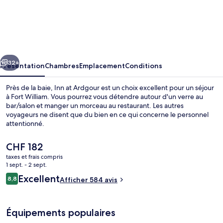
Inn
at
Ardgour
cédent
Suivant
32+
Présentation
Chambres
Emplacement
Conditions
Près de la baie, Inn at Ardgour est un choix excellent pour un séjour
à Fort William. Vous pourrez vous détendre autour d'un verre au
bar/salon et manger un morceau au restaurant. Les autres
voyageurs ne disent que du bien en ce qui concerne le personnel
attentionné.
Le
CHF 182
prix
taxes et frais compris
actuel
1 sept. - 2 sept.
Extérieur
est
Avis
Excellent
8,8
Afficher 584 avis
de
8,8 sur 10
voyageurs
CHF 182.
Équipements populaires