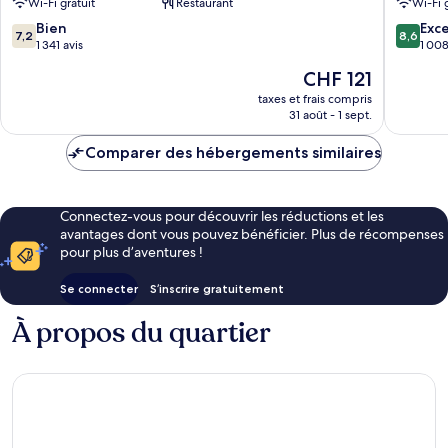
Wi-Fi gratuit
Restaurant
Wi-Fi 
7.2
8.6
Bien
Exce
7,2
8,6
sur
sur
1 341 avis
1 008
10,
10,
Le
CHF 121
Bien,
Excellen
nouveau
1 341 avis
1 008 av
taxes et frais compris
prix
31 août - 1 sept.
est
de
Comparer des hébergements similaires
CHF 121
Connectez-vous pour découvrir les réductions et les
avantages dont vous pouvez bénéficier. Plus de récompenses
pour plus d’aventures !
Se connecter
S’inscrire gratuitement
À propos du quartier