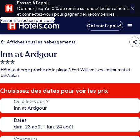
Passez à l’appli
Obtenez jusqu’à 10 % de remise sur une sélection d’hôtels
et connectez-vous pour gagner des récompenses.
Passer à la section principale
Obtenir l’appli
Afficher tous les hébergements
Inn at Ardgour
Hébergement
3.0 étoiles
Hôtel-auberge proche de la plage à Fort William avec restaurant et
bar/salon
Choisissez des dates pour voir les prix
Où allez-vous ?
Dates
Voyageurs