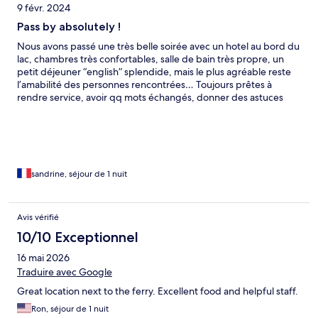
9 févr. 2024
Pass by absolutely !
Nous avons passé une très belle soirée avec un hotel au bord du
lac, chambres très confortables, salle de bain très propre, un
petit déjeuner “english” splendide, mais le plus agréable reste
l’amabilité des personnes rencontrées… Toujours prêtes à
rendre service, avoir qq mots échangés, donner des astuces
pour découvrir la beauté de l’Ecosse !! Nous reviendrons avec
plaisir !
sandrine, séjour de 1 nuit
Avis vérifié
10/10 Exceptionnel
16 mai 2026
Traduire avec Google
Great location next to the ferry. Excellent food and helpful staff.
Ron, séjour de 1 nuit