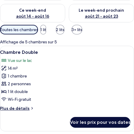
Vérifier la disponibilité pour ce week-end août 14 - août 16
Vérifier la disponibilité pour
Ce week-end
Le week-end prochain
août 14 - août 16
août 21 - août 23
Filtres
Toutes les chambres
1 lit
2 lits
3+ lits
disponibles
pour
Affichage de 5 chambres sur 5
les
Afficher
Un lit bien fait, avec une couverture à
11
Chambre Double
chambres
toutes
Vue sur le lac
les
14 m²
photos
pour
1 chambre
ce
2 personnes
type
1 lit double
de
Wi-Fi gratuit
chambre :
Plus
Plus de détails
Chambre
de
Double
détails
Voir les prix pour vos dates
sur
le