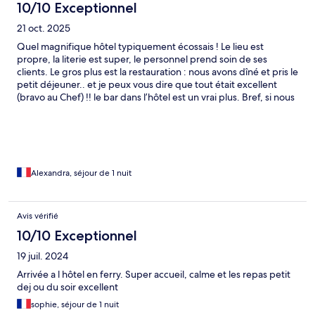
10/10 Exceptionnel
21 oct. 2025
Quel magnifique hôtel typiquement écossais ! Le lieu est
propre, la literie est super, le personnel prend soin de ses
clients. Le gros plus est la restauration : nous avons dîné et pris le
petit déjeuner.. et je peux vous dire que tout était excellent
(bravo au Chef) !! le bar dans l’hôtel est un vrai plus. Bref, si nous
revenons en Ecosse nous reviendrons dans cet hôtel, c’est
certain !
Alexandra, séjour de 1 nuit
Avis vérifié
10/10 Exceptionnel
19 juil. 2024
Arrivée a l hôtel en ferry. Super accueil, calme et les repas petit
dej ou du soir excellent
sophie, séjour de 1 nuit