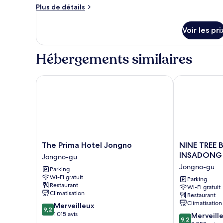
ce
Plus
Plus de détails
type
de
détails
de
Voir les pri
sur
chambre :
le
Single
type
Hébergements similaires
Female
de
chambre
Shared
Single
The Prima Hotel Jongno
NINE TREE B
Room
Female
(Female
Shared
Room
Only)
(Female
Only)
The
NINE
The Prima Hotel Jongno
NINE TREE 
Prima
TREE
INSADONG
Jongno-gu
Hotel
BY
Jongno-gu
Parking
Jongno
PARNAS
Wi-Fi gratuit
Jongno-
SEOUL
Parking
Restaurant
Wi-Fi gratuit
gu
INSADONG
Climatisation
Restaurant
Jongno-
Climatisation
9.2
Merveilleux
gu
9,2
sur
1 015 avis
9.2
Merveill
9,2