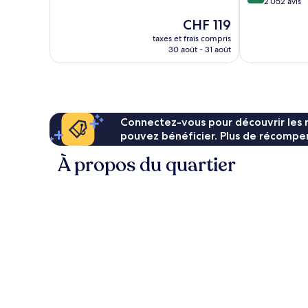
10,
sur
2 052 avis
Merveilleux,
10,
Le
CHF 119
1 015 avis
Merveilleux,
nouveau
2 052 avis
taxes et frais compris
prix
30 août - 31 août
est
de
CHF 119
Connectez-vous pour découvrir les 
pouvez bénéficier. Plus de récompen
À propos du quartier