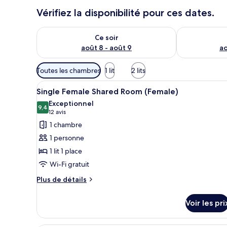
Vérifiez la disponibilité pour ces dates.
Vérifier la disponibilité pour ce soir août 8 - août 9
Vérifier la di
Ce soir
août 8 - août 9
ao
Filtres
Toutes les chambres
1 lit
2 lits
disponibles
Afficher
Literie de qualité supérieure, 
pour
16
Single Female Shared Room (Female)
toutes
les
Exceptionnel
les
9,4
chambres
9,4 sur 10
(12 avis)
12 avis
photos
1 chambre
pour
1 personne
ce
1 lit 1 place
type
Wi-Fi gratuit
de
chambre :
Plus
Plus de détails
de
Single
détails
Female
Voir les pri
sur
Shared
le
Room
type