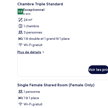
Afficher
Une chambre avec deux lits, de
7
de
Chambre Triple Standard
(Female)
toutes
chambre
Exceptionnel
Single
les
9,8
9,8 sur 10
(6 avis)
6 avis
Female
photos
24 m²
Shared
pour
Room
1 chambre
ce
(Female)
3 personnes
type
1 lit double et 1 grand lit 1 place
de
Wi-Fi gratuit
chambre :
Chambre
Plus
Plus de détails
Triple
de
détails
Standard
sur
le
Voir les pri
type
de
Afficher
Literie de qualité supérieure, 
chambre
13
Single Female Shared Room (Female Only)
Chambre
toutes
Triple
1 personne
les
Standard
1 lit 1 place
photos
pour
Wi-Fi gratuit