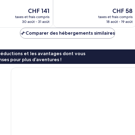
10,
Merveilleux,
Le
Le
CHF 141
CHF 58
1 008 avis
nouveau
nouveau
taxes et frais compris
taxes et frais compris
prix
prix
30 août - 31 août
18 août - 19 août
est
est
de
de
Comparer des hébergements similaires
CHF 141
CHF 58
réductions et les avantages dont vous
ses pour plus d’aventures !