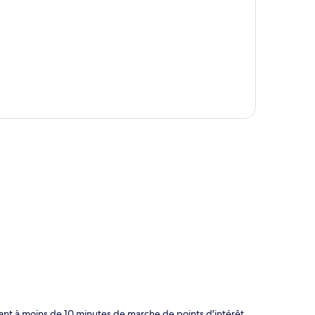
te
nt à moins de 10 minutes de marche de points d'intérêt