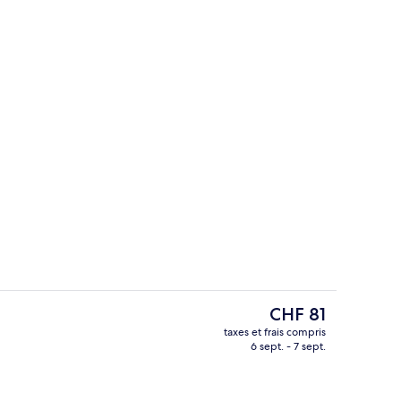
Extérieur
Le
CHF 81
prix
taxes et frais compris
actuel
6 sept. - 7 sept.
Hall
est
de
CHF 81.