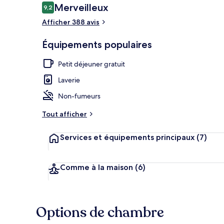
Avis
Merveilleux
9,2
9,2 sur 10
voyageurs
Afficher 388 avis
Entrée de l’
Équipements populaires
Petit déjeuner gratuit
Laverie
Non-fumeurs
Tout afficher
Services et équipements principaux
(7)
Comme à la maison
(6)
Options de chambre