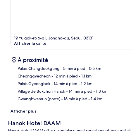
19 Yulgok-ro 6-gil, Jongno-gu, Seoul, 03131
Afficher la carte
À proximité
Palais Changdeokgung
- 5 min à pied
- 0.5 km
Cheonggyecheon
- 12 min à pied
- 1.1 km
Car
Palais Gyeongbok
- 14 min à pied
- 1.2 km
Village de Bukchon Hanok
- 14 min à pied
- 1.3 km
Gwanghwamun (porte)
- 16 min à pied
- 1.4 km
Afficher plus
Hanok Hotel DAAM
Hanok Hotel DAAM offre un emplacement sensationnel, vous installa