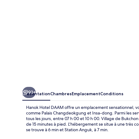
DAAM
91+
Présentation
Chambres
Emplacement
Conditions
Hanok Hotel DAAM offre un emplacement sensationnel, vous
comme Palais Changdeokgung et Insa-dong. Parmi les servic
tous les jours, entre 07 h 00 et 10 h 00. Village de Bukch
de 15 minutes à pied. L'hébergement se situe à une très co
se trouve à 6 min et Station Anguk, à 7 min.