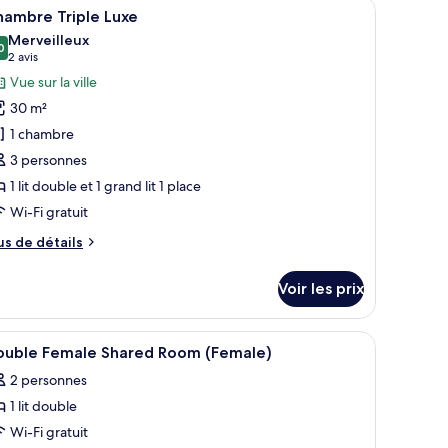
e
oratif mural.
 bureau et une télévision.
fficher
Une chambre avec deux lits, des têtes de lit e
6
hambre Triple Luxe
hambre
outes
uble
Merveilleux
s
0
male
9,0 sur 10
(2 avis)
2 avis
hotos
ared
Vue sur la ville
oom
our
30 m²
e
1 chambre
ype
3 personnes
e
1 lit double et 1 grand lit 1 place
hambre :
hambre
Wi-Fi gratuit
riple
us
us de détails
uxe
e
tails
Voir les prix
r
pe
forts dans les chambres
fficher
Literie de qualité supérieure, coffres-forts da
11
e
ouble Female Shared Room (Female)
outes
hambre
2 personnes
hambre
s
iple
1 lit double
hotos
xe
our
Wi-Fi gratuit