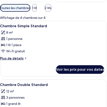
Filtres
Toutes les chambres
1 lit
2 lits
disponibles
pour
Affichage de 4 chambres sur 4
les
Afficher
Une petite chambre avec un lit simple, 
4
Chambre Simple Standard
chambres
toutes
8 m²
les
1 personne
photos
pour
1 lit 1 place
ce
Wi-Fi gratuit
type
Plus
Plus de détails
de
de
chambre :
détails
Voir les prix pour vos dates
sur
Chambre
le
Simple
type
Afficher
Une chambre avec un lit simple, une tê
Standard
5
de
Chambre Double Standard
toutes
chambre
12 m²
Chambre
les
Simple
3 personnes
photos
Standard
pour
1 grand lit