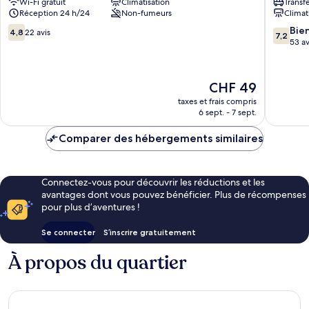
Wi-Fi gratuit
Climatisation
Transf
Little
Little
Réception 24 h/24
Non-fumeurs
Climat
India
India
Rochor
4.8
7.2
Bie
4,8
22 avis
7,2
sur
sur
53 av
10,
10,
22 avis
Bien,
53 avis
Le
CHF 49
nouveau
taxes et frais compris
prix
6 sept. - 7 sept.
est
de
Comparer des hébergements similaires
CHF 49
Connectez-vous pour découvrir les réductions et les
avantages dont vous pouvez bénéficier. Plus de récompenses
pour plus d’aventures !
Se connecter
S’inscrire gratuitement
À propos du quartier