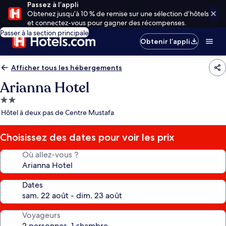
Passez à l’appli
Obtenez jusqu’à 10 % de remise sur une sélection d’hôtels
et connectez-vous pour gagner des récompenses.
Passer à la section principale
Obtenir l’appli
Afficher tous les hébergements
Arianna Hotel
Hébergement
2.0 étoiles
Hôtel à deux pas de Centre Mustafa
Choisissez des dates pour voir les prix
Où allez-vous ?
Dates
Voyageurs