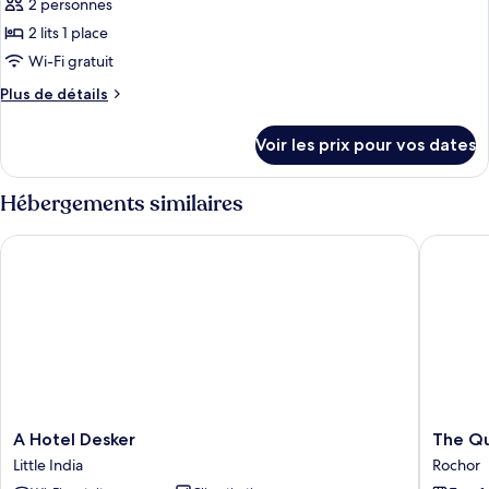
Triple
2 personnes
photos
Standard
pour
2 lits 1 place
ce
Wi-Fi gratuit
type
Plus
Plus de détails
de
de
chambre :
détails
Voir les prix pour vos dates
sur
Chambre
le
Standard
type
Hébergements similaires
avec
de
chambre
lits
A Hotel Desker
The Quay 
Chambre
jumeaux
Standard
avec
lits
jumeaux
A
The
A Hotel Desker
The Qu
Hotel
Quay
Little India
Rochor
Desker
Hotel