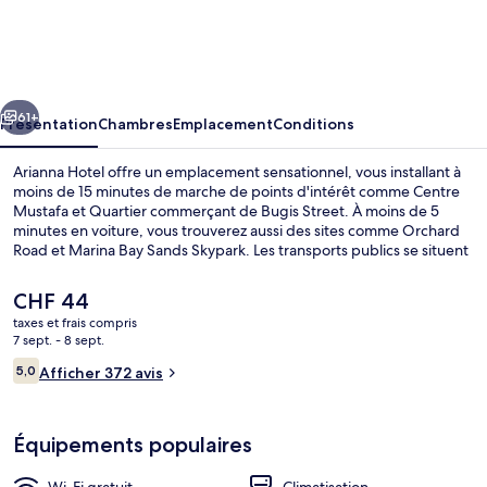
Hotel
cédent
Suivant
61+
Présentation
Chambres
Emplacement
Conditions
Arianna Hotel offre un emplacement sensationnel, vous installant à
moins de 15 minutes de marche de points d'intérêt comme Centre
Mustafa et Quartier commerçant de Bugis Street. À moins de 5
minutes en voiture, vous trouverez aussi des sites comme Orchard
Road et Marina Bay Sands Skypark. Les transports publics se situent
à une courte distance à pied : Station Farrer Park est à 6 min et
Station Jalan Besar, à 6 min.
Le
CHF 44
prix
taxes et frais compris
actuel
7 sept. - 8 sept.
Extérieur
est
Avis
5,0
Afficher 372 avis
de
5,0 sur 10
voyageurs
CHF 44.
Équipements populaires