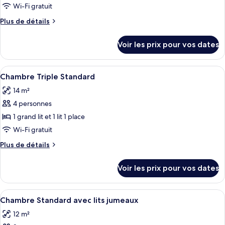
ce
Wi-Fi gratuit
type
Plus
Plus de détails
de
de
chambre :
détails
Voir les prix pour vos dates
sur
Chambre
le
Double
type
Afficher
Une chambre d’hôtel avec deux lits sim
Standard
4
de
Chambre Triple Standard
toutes
chambre
14 m²
Chambre
les
Double
4 personnes
photos
Standard
pour
1 grand lit et 1 lit 1 place
ce
Wi-Fi gratuit
type
Plus
Plus de détails
de
de
chambre :
détails
Voir les prix pour vos dates
sur
Chambre
le
Triple
type
Afficher
Une chambre d’hôtel avec deux lits sim
Standard
4
de
Chambre Standard avec lits jumeaux
toutes
chambre
12 m²
Chambre
les