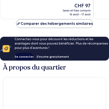
10,
Très
Le
CHF 97
Très
bien,
nouveau
bien,
taxes et frais compris
117 avis
prix
16 août - 17 août
278 avis
est
de
Comparer des hébergements similaires
CHF 97
Connectez-vous pour découvrir les réductions et les
avantages dont vous pouvez bénéficier. Plus de récompenses
pour plus d’aventures !
Se connecter
S’inscrire gratuitement
À propos du quartier