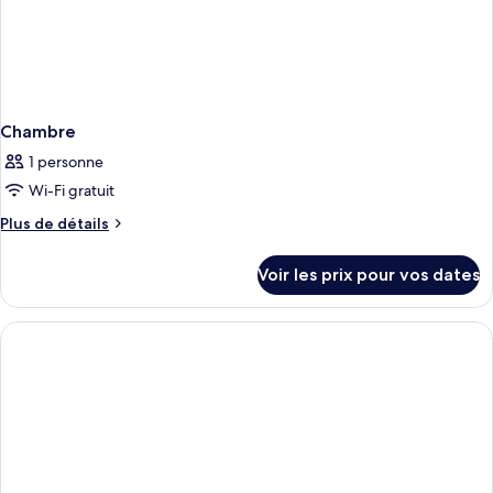
Chambre
1 personne
Wi-Fi gratuit
Plus
Plus de détails
de
détails
Voir les prix pour vos dates
sur
le
type
de
chambre
Chambre