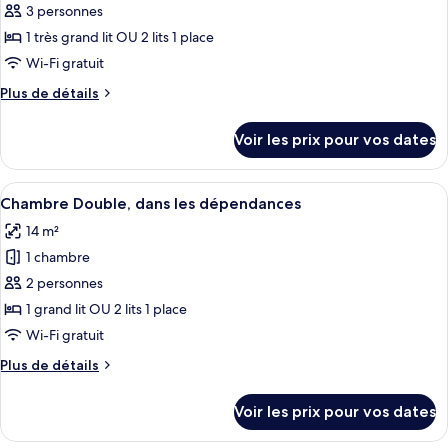
pour
3 personnes
ce
1 très grand lit OU 2 lits 1 place
type
Wi-Fi gratuit
de
Plus
Plus de détails
chambre :
de
Chambre
détails
Voir les prix pour vos dates
sur
Double
le
Supérieure
type
Afficher
Une chambre d’hôtel comprenant un lit,
5
de
Chambre Double, dans les dépendances
toutes
chambre
14 m²
Chambre
les
Double
1 chambre
photos
Supérieure
pour
2 personnes
ce
1 grand lit OU 2 lits 1 place
type
Wi-Fi gratuit
de
Plus
Plus de détails
chambre :
de
Chambre
détails
Voir les prix pour vos dates
sur
Double,
le
dans