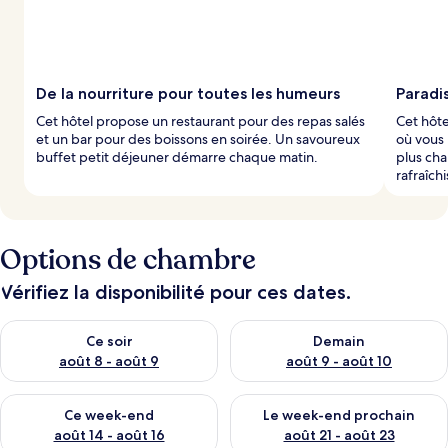
De la nourriture pour toutes les humeurs
Paradis
Cet hôtel propose un restaurant pour des repas salés
Cet hôte
et un bar pour des boissons en soirée. Un savoureux
où vous 
buffet petit déjeuner démarre chaque matin.
plus cha
rafraîch
Options de chambre
Vérifiez la disponibilité pour ces dates.
Vérifier la disponibilité pour ce soir août 8 - août 9
Vérifier la disponibilité pour 
Ce soir
Demain
août 8 - août 9
août 9 - août 10
Vérifier la disponibilité pour ce week-end août 14 - août 16
Vérifier la disponibilité pour
Ce week-end
Le week-end prochain
août 14 - août 16
août 21 - août 23