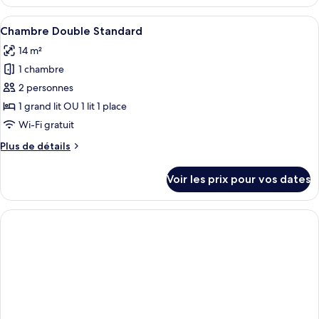
le
type
Afficher
Une chambre d’hôtel équipée d’un lit, 
6
de
Chambre Double Standard
toutes
chambre
14 m²
Chambre
les
Double
1 chambre
photos
pour
2 personnes
ce
1 grand lit OU 1 lit 1 place
type
Wi-Fi gratuit
de
Plus
Plus de détails
chambre :
de
Chambre
détails
Voir les prix pour vos dates
sur
Double
le
Standard
type
de
chambre
Chambre
Double
Standard