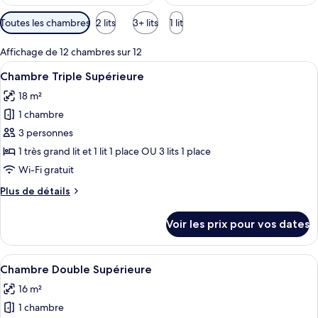
Filtres
Toutes les chambres
2 lits
3+ lits
1 lit
disponibles
pour
Affichage de 12 chambres sur 12
les
Afficher
Une chambre d’hôtel moderne avec deux
8
Chambre Triple Supérieure
chambres
toutes
18 m²
les
1 chambre
photos
pour
3 personnes
ce
1 très grand lit et 1 lit 1 place OU 3 lits 1 place
type
Wi-Fi gratuit
de
Plus
Plus de détails
chambre :
de
Chambre
détails
Voir les prix pour vos dates
sur
Triple
le
Supérieure
type
Afficher
Une chambre d’hôtel moderne équipée d
9
de
Chambre Double Supérieure
toutes
chambre
16 m²
Chambre
les
Triple
1 chambre
photos
Supérieure