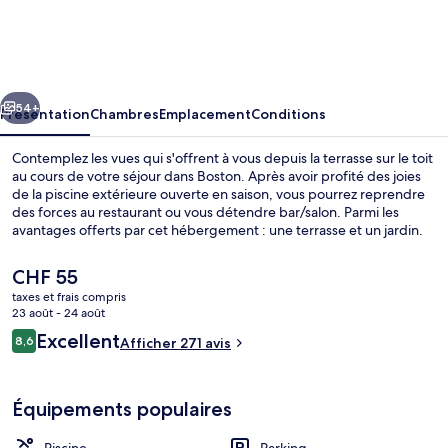
cédent
Suivant
54+
Présentation
Chambres
Emplacement
Conditions
Contemplez les vues qui s'offrent à vous depuis la terrasse sur le toit
au cours de votre séjour dans Boston. Après avoir profité des joies
de la piscine extérieure ouverte en saison, vous pourrez reprendre
des forces au restaurant ou vous détendre bar/salon. Parmi les
avantages offerts par cet hébergement : une terrasse et un jardin.
Les autres voyageurs adorent le personnel attentionné.
Le
CHF 55
prix
taxes et frais compris
actuel
23 août - 24 août
Extérieur
est
Avis
Excellent
8,6
Afficher 271 avis
de
8,6 sur 10
voyageurs
CHF 55.
Équipements populaires