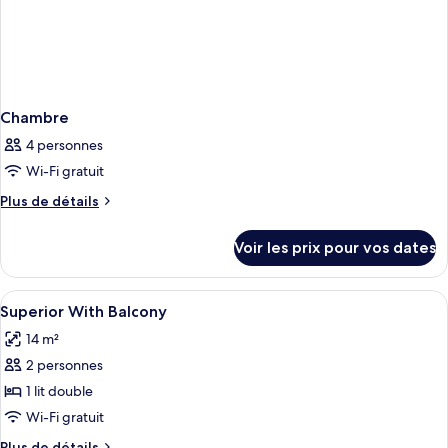
Chambre
4 personnes
Wi-Fi gratuit
Plus
Plus de détails
de
détails
Voir les prix pour vos dates
sur
le
type
Afficher
Couette en duvet d'oie, coffres-forts
8
de
Superior With Balcony
toutes
chambre
14 m²
Chambre
les
2 personnes
photos
pour
1 lit double
ce
Wi-Fi gratuit
type
Plus
Plus de détails