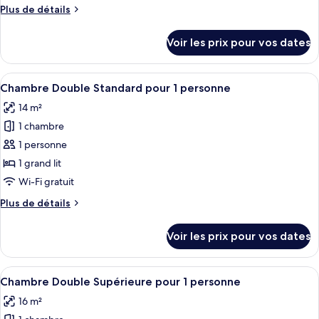
de
Plus
Plus de détails
chambre :
de
Chambre
détails
Voir les prix pour vos dates
sur
Quadruple
le
Supérieure
type
Afficher
Une chambre d’hôtel équipée d’un lit, 
7
de
Chambre Double Standard pour 1 personne
toutes
chambre
14 m²
Chambre
les
Quadruple
1 chambre
photos
Supérieure
pour
1 personne
ce
1 grand lit
type
Wi-Fi gratuit
de
Plus
Plus de détails
chambre :
de
Chambre
détails
Voir les prix pour vos dates
sur
Double
le
Standard
type
Afficher
Une chambre d’hôtel comprenant un lit
pour
7
de
Chambre Double Supérieure pour 1 personne
toutes
1
chambre
16 m²
Chambre
les
personne
Double