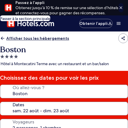
Passez à l’appli
Obtenez jusqu’à 10 % de remise sur une sélection d’hôtels
et connectez-vous pour gagner des récompenses.
Passer à la section principale
Obtenir l’appli
Afficher tous les hébergements
Boston
Hébergement
4.0 étoiles
Hôtel à Montecatini Terme avec un restaurant et un bar/salon
Choisissez des dates pour voir les prix
Où allez-vous ?
Dates
Voyageurs