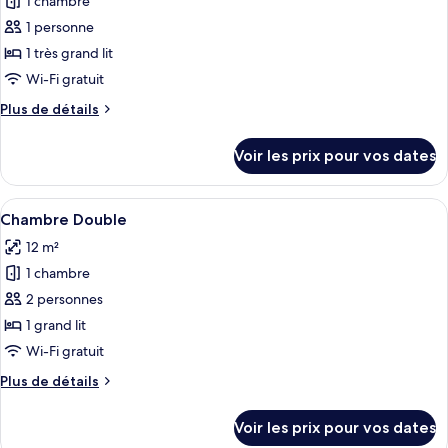
1 chambre
photos
Standard
pour
1 personne
pour
ce
1
1 très grand lit
personne
type
Wi-Fi gratuit
de
Plus
Plus de détails
chambre :
de
Chambre
détails
Voir les prix pour vos dates
sur
Double
le
Supérieure
type
Afficher
Une chambre d’hôtel avec un mur à rayu
pour
5
de
Chambre Double
toutes
1
chambre
12 m²
Chambre
les
personne
Double
1 chambre
photos
Supérieure
pour
2 personnes
pour
ce
1
1 grand lit
personne
type
Wi-Fi gratuit
de
Plus
Plus de détails
chambre :
de
Chambre
détails
Voir les prix pour vos dates
sur
Double