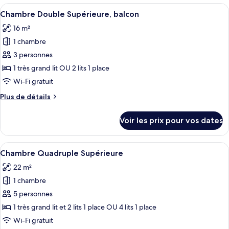
type
Afficher
Une chambre d’hôtel moderne dotée d’u
les
8
de
Chambre Double Supérieure, balcon
toutes
dépendances
chambre
16 m²
Chambre
les
Double,
1 chambre
photos
dans
pour
3 personnes
les
ce
dépendances
1 très grand lit OU 2 lits 1 place
type
Wi-Fi gratuit
de
Plus
Plus de détails
chambre :
de
Chambre
détails
Voir les prix pour vos dates
sur
Double
le
Supérieure,
type
Afficher
Une chambre d’hôtel avec deux lits, u
balcon
12
de
Chambre Quadruple Supérieure
toutes
chambre
22 m²
Chambre
les
Double
1 chambre
photos
Supérieure,
pour
5 personnes
balcon
ce
1 très grand lit et 2 lits 1 place OU 4 lits 1 place
type
Wi-Fi gratuit