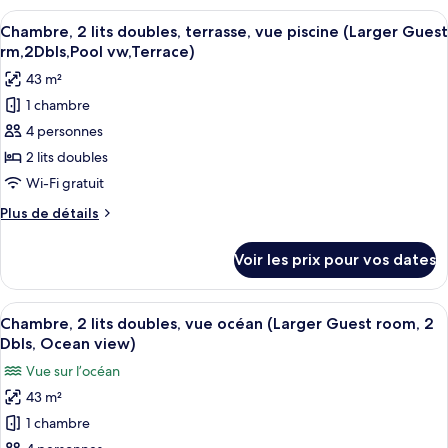
doubles,
type
Afficher
Une chambre d’hôtel avec un grand lit,
vue
9
de
Chambre, 2 lits doubles, terrasse, vue piscine (Larger Guest
toutes
chambre
piscine
rm,2Dbls,Pool vw,Terrace)
Chambre,
les
(Larger
43 m²
2
photos
Guest
lits
1 chambre
pour
room,
doubles,
4 personnes
ce
vue
2
piscine
type
2 lits doubles
Dbls,
(Larger
de
Wi-Fi gratuit
Pool
Guest
chambre :
room,
view)
Plus
Plus de détails
Chambre,
2
de
Dbls,
2
détails
Voir les prix pour vos dates
Pool
sur
lits
view)
le
doubles,
type
Afficher
Une chambre d’hôtel avec deux lits, un
terrasse,
7
de
Chambre, 2 lits doubles, vue océan (Larger Guest room, 2
toutes
chambre
vue
Dbls, Ocean view)
Chambre,
les
piscine
Vue sur l’océan
2
photos
(Larger
lits
43 m²
pour
Guest
doubles,
1 chambre
ce
terrasse,
rm,2Dbls,Pool
vue