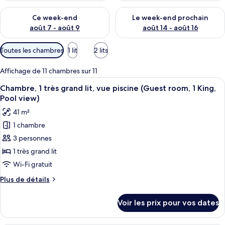
Vérifier la disponibilité pour ce week-end août 7 - août 9
Vérifier la disponibilité pour 
Ce week-end
Le week-end prochain
août 7 - août 9
août 14 - août 16
Filtres
Toutes les chambres
1 lit
2 lits
disponibles
pour
Affichage de 11 chambres sur 11
les
Afficher
Une chambre d’hôtel avec un grand lit,
6
Chambre, 1 très grand lit, vue piscine (Guest room, 1 King,
chambres
toutes
Pool view)
les
41 m²
photos
1 chambre
pour
3 personnes
ce
type
1 très grand lit
de
Wi-Fi gratuit
chambre :
Plus
Plus de détails
Chambre,
de
1
détails
Voir les prix pour vos dates
sur
très
le
grand
type