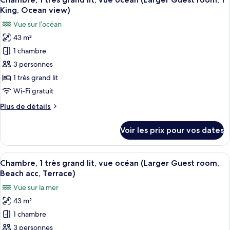
toutes
chambre
accès
King, Ocean view)
Chambre,
les
piscine
Vue sur l’océan
1
photos
(Guest
très
43 m²
pour
room,
grand
1 chambre
ce
lit,
1
accès
type
3 personnes
King,
piscine
de
1 très grand lit
Pool
(Guest
chambre :
room,
access)
Wi-Fi gratuit
Chambre,
1
Plus
Plus de détails
King,
1
de
Pool
très
détails
access)
Voir les prix pour vos dates
sur
grand
le
lit,
type
Afficher
Une chambre d’hôtel dotée d’une grande
vue
6
de
Chambre, 1 très grand lit, vue océan (Larger Guest room,
toutes
océan
chambre
Beach acc, Terrace)
Chambre,
les
(Larger
Vue sur la mer
1
photos
Guest
très
43 m²
pour
room,
grand
1 chambre
ce
lit,
1
vue
type
3 personnes