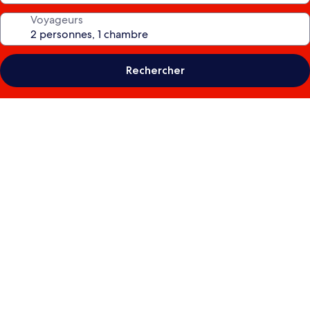
Voyageurs
Rechercher
Galerie
photos
de