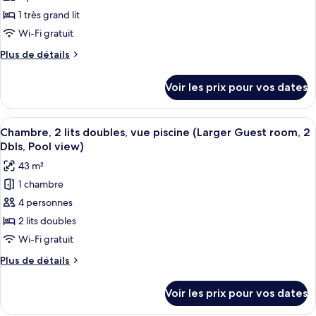
King,
océan
de
Ocean
1 très grand lit
(Larger
chambre :
view)
Guest
Wi-Fi gratuit
Chambre,
room,
Plus
Plus de détails
1
1
de
King,
très
détails
Ocean
Voir les prix pour vos dates
sur
grand
view)
le
lit,
type
Afficher
Une chambre d’hôtel moderne avec deux 
vue
8
de
Chambre, 2 lits doubles, vue piscine (Larger Guest room, 2
toutes
océan
chambre
Dbls, Pool view)
Chambre,
les
(Larger
43 m²
1
photos
Guest
très
1 chambre
pour
room,
grand
4 personnes
ce
lit,
Beach
vue
type
2 lits doubles
acc,
océan
de
Terrace)
Wi-Fi gratuit
(Larger
chambre :
Guest
Plus
Plus de détails
Chambre,
room,
de
Beach
2
détails
Voir les prix pour vos dates
acc,
sur
lits
Terrace)
le