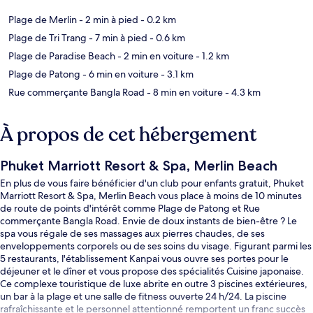
Plage de Merlin
- 2 min à pied
- 0.2 km
Plage de Tri Trang
- 7 min à pied
- 0.6 km
Plage de Paradise Beach
- 2 min en voiture
- 1.2 km
Plage de Patong
- 6 min en voiture
- 3.1 km
Rue commerçante Bangla Road
- 8 min en voiture
- 4.3 km
À propos de cet hébergement
Phuket Marriott Resort & Spa, Merlin Beach
En plus de vous faire bénéficier d'un club pour enfants gratuit, Phuket
Marriott Resort & Spa, Merlin Beach vous place à moins de 10 minutes
de route de points d'intérêt comme Plage de Patong et Rue
commerçante Bangla Road. Envie de doux instants de bien-être ? Le
spa vous régale de ses massages aux pierres chaudes, de ses
enveloppements corporels ou de ses soins du visage. Figurant parmi les
5 restaurants, l'établissement Kanpai vous ouvre ses portes pour le
déjeuner et le dîner et vous propose des spécialités Cuisine japonaise.
Ce complexe touristique de luxe abrite en outre 3 piscines extérieures,
un bar à la plage et une salle de fitness ouverte 24 h/24. La piscine
rafraîchissante et le personnel attentionné remportent un franc succès