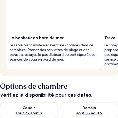
Le bonheur en bord de mer
Travail
Le sable blanc invite aux aventures côtières dans ce
Le comp
complexe. Prenez des serviettes de plage et des
propose 
parasols, essayez le paddleboard ou participez à des
des esp
séances de yoga en bord de mer.
service 
proximit
Options de chambre
Vérifiez la disponibilité pour ces dates.
Vérifier la disponibilité pour ce soir août 7 - août 8
Vérifier la disponibilité pour 
Ce soir
Demain
août 7 - août 8
août 8 - août 9