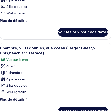
type
4 personnes
vw,Terrace)
piscine
de
2 lits doubles
(Larger
chambre :
Guest
Wi-Fi gratuit
Chambre,
rm,2Dbls,Pool
Plus
Plus de détails
vw,Terrace)
2
de
lits
détails
Voir les prix pour vos dates
sur
doubles,
le
vue
type
Afficher
Une chambre d’hôtel avec deux lits, un
océan
6
de
Chambre, 2 lits doubles, vue océan (Larger Guest,2
toutes
(Larger
chambre
Dbls,Beach acc,Terrace)
Chambre,
les
Guest
Vue sur la mer
2
photos
room,
lits
43 m²
pour
2
doubles,
1 chambre
ce
vue
Dbls,
océan
type
4 personnes
Ocean
(Larger
de
view)
2 lits doubles
Guest
chambre :
room,
Wi-Fi gratuit
Chambre,
2
Plus
Plus de détails
Dbls,
2
de
Ocean
lits
détails
view)
Voir les prix pour vos dates