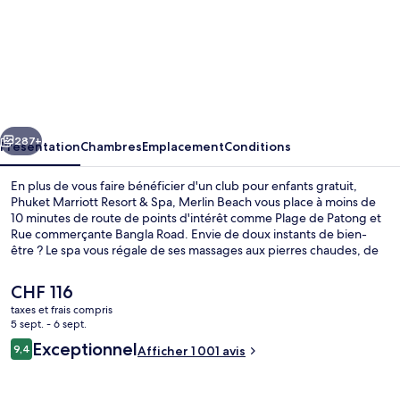
l’hébergement
Phuket
Marriott
Resort
&
cédent
Suivant
Spa,
287+
Présentation
Chambres
Emplacement
Conditions
Merlin
En plus de vous faire bénéficier d'un club pour enfants gratuit,
Beach
Phuket Marriott Resort & Spa, Merlin Beach vous place à moins de
10 minutes de route de points d'intérêt comme Plage de Patong et
Rue commerçante Bangla Road. Envie de doux instants de bien-
être ? Le spa vous régale de ses massages aux pierres chaudes, de
ses enveloppements corporels ou de ses soins du visage. Figurant
parmi les 5 restaurants, l'établissement Kanpai vous ouvre ses
Le
CHF 116
portes pour le déjeuner et le dîner et vous propose des spécialités
prix
taxes et frais compris
Cuisine japonaise. Ce complexe touristique de luxe abrite en outre 3
actuel
5 sept. - 6 sept.
piscines extérieures, un bar à la plage et une salle de fitness ouverte
3 piscines extérieures, parasols de pla
est
Avis
24 h/24. La piscine rafraîchissante et le personnel attentionné
Exceptionnel
9,4
Afficher 1 001 avis
de
9,4 sur 10
remportent un franc succès auprès des autres voyageurs.
voyageurs
CHF 116.