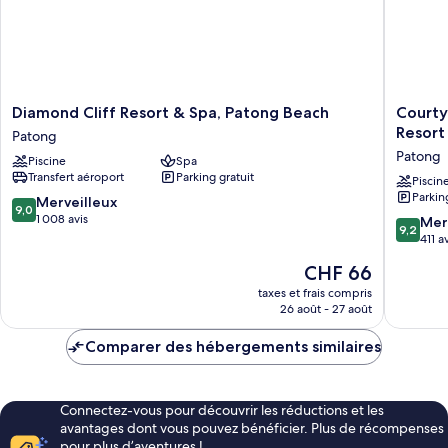
place,
2
vue
Twins,
piscine
Pool
(Guest
room,
view)
2
Diamond
Courtya
Diamond Cliff Resort & Spa, Patong Beach
Courty
Twins,
Cliff
by
Resort
Patong
Pool
Resort
Marriott
view)
Patong
Piscine
Spa
&
Phuket,
Transfert aéroport
Parking gratuit
Spa,
Patong
Piscin
Parkin
Patong
Beach
9.0
Merveilleux
9,0
Beach
Resort
sur
1 008 avis
9.2
Mer
9,2
Patong
Patong
10,
sur
411 a
Merveilleux,
10,
Le
CHF 66
1 008 avis
Merveill
nouveau
411 avis
taxes et frais compris
prix
26 août - 27 août
est
de
Comparer des hébergements similaires
CHF 66
Connectez-vous pour découvrir les réductions et les
avantages dont vous pouvez bénéficier. Plus de récompenses
pour plus d’aventures !