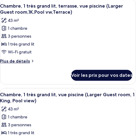
Afficher
Une chambre d’hôtel dotée d’une grand
lit,
7
de
Chambre, 1 très grand lit, terrasse, vue piscine (Larger
toutes
chambre
vue
Guest room,1K,Pool vw,Terrace)
Chambre,
les
piscine
43 m²
1
photos
(Guest
très
1 chambre
pour
room,
grand
3 personnes
ce
lit,
1
vue
type
1 très grand lit
King,
piscine
de
Wi-Fi gratuit
Pool
(Guest
chambre :
room,
view)
Plus
Plus de détails
Chambre,
1
de
King,
1
détails
Voir les prix pour vos dates
Pool
sur
très
view)
le
grand
type
Afficher
Une chambre d’hôtel moderne avec un g
lit,
10
de
Chambre, 1 très grand lit, vue piscine (Larger Guest room, 1
toutes
chambre
terrasse,
King, Pool view)
Chambre,
les
vue
43 m²
1
photos
piscine
très
1 chambre
pour
(Larger
grand
3 personnes
ce
lit,
Guest
terrasse,
type
1 très grand lit
room,1K,Pool