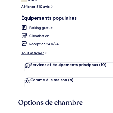
7,2 sur 10
voyageurs
Afficher 810 avis
Restaurant
Équipements populaires
Parking gratuit
Climatisation
Réception 24 h/24
Tout afficher
Services et équipements principaux
(10)
Comme à la maison
(6)
Options de chambre