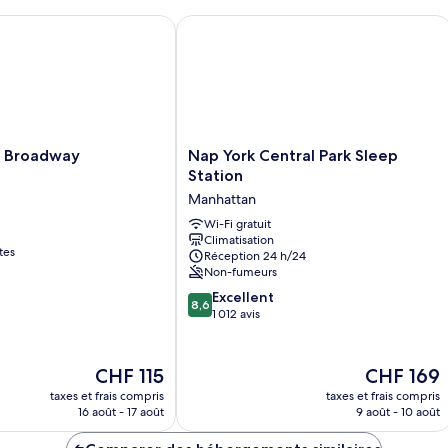
Broadway
Nap York Central Park Sleep Station
Nap
l Broadway
Nap York Central Park Sleep
York
Station
Central
Manhattan
Park
Sleep
Wi-Fi gratuit
Climatisation
Station
tes
Réception 24 h/24
Manhattan
Non-fumeurs
8.6
Excellent
8,6
sur
1 012 avis
10,
Excellent,
1 012 avis
Le
Le
CHF 115
CHF 169
nouveau
nouveau
taxes et frais compris
taxes et frais compris
prix
prix
16 août - 17 août
9 août - 10 août
est
est
de
de