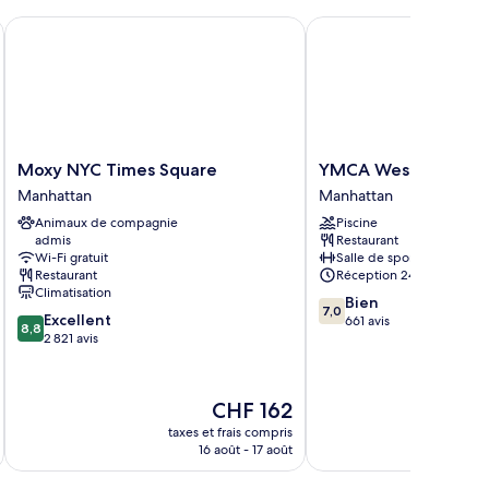
Moxy NYC Times Square
YMCA West Side
Moxy
YMCA
Moxy NYC Times Square
YMCA West Side
NYC
West
Manhattan
Manhattan
Times
Side
Animaux de compagnie
Piscine
Square
Manhattan
admis
Restaurant
Manhattan
Wi-Fi gratuit
Salle de sport
Restaurant
Réception 24 h/24
Climatisation
7.0
Bien
7,0
8.8
Excellent
sur
661 avis
8,8
sur
2 821 avis
10,
10,
Bien,
Excellent,
661 avis
2 821 avis
Le
CHF 162
nouveau
taxes et frais compris
prix
16 août - 17 août
est
de