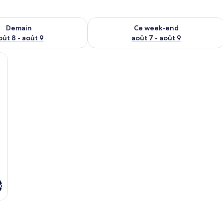
sponibilité pour demain août 8 - août 9
Vérifier la disponibilité pour ce week
Demain
Ce week-end
oût 8 - août 9
août 7 - août 9
t, non-fumeur
x