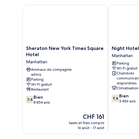
chambre
fumeurs
Chambre
Sheraton New York Times Square Hotel
Night Hotel 
Standard,
1
grand
lit,
non-
fumeurs
Sheraton
Night
Sheraton New York Times Square
Night Hote
New
Hotel
Hotel
Manhattan
York
Broadway
Manhattan
Parking
Times
Manhattan
Wi-Fi gratuit
Square
Animaux de compagnie
Chambres
admis
Hotel
communican
Parking
Manhattan
disponibles
Wi-Fi gratuit
Climatisation
Restaurant
7.4
Bien
7.4
Bien
7,4
7,4
sur
3 456 avis
sur
8 854 avis
10,
10,
Bien,
Bien,
Le
CHF 161
3 456 avis
8 854 avis
nouveau
taxes et frais compris
prix
16 août - 17 août
est
de