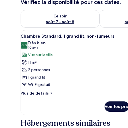
Vérifiez la disponibilité pour ces dates.
Vérifier la disponibilité pour ce soir août 7 - août 8
Vérifier la di
Ce soir
août 7 - août 8
a
Afficher
Chambre Standard, 1 grand li
12
Chambre Standard, 1 grand lit, non-fumeurs
toutes
Très bien
les
8,0
8,0 sur 10
(29 avis)
29 avis
photos
Vue sur la ville
pour
11 m²
ce
2 personnes
type
1 grand lit
de
Wi-Fi gratuit
chambre :
Chambre
Plus
Plus de détails
Standard,
de
détails
1
Voir les pri
sur
grand
le
lit,
type
Hébergements similaires
de
non-