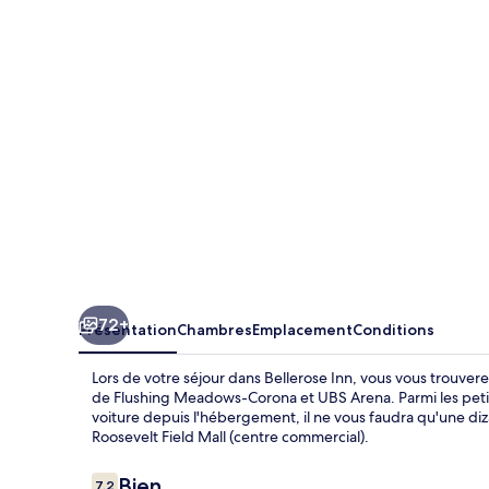
72+
Présentation
Chambres
Emplacement
Conditions
Lors de votre séjour dans Bellerose Inn, vous vous trouve
de Flushing Meadows-Corona et UBS Arena. Parmi les petits 
voiture depuis l'hébergement, il ne vous faudra qu'une diz
Roosevelt Field Mall (centre commercial).
Avis
Bien
7,2