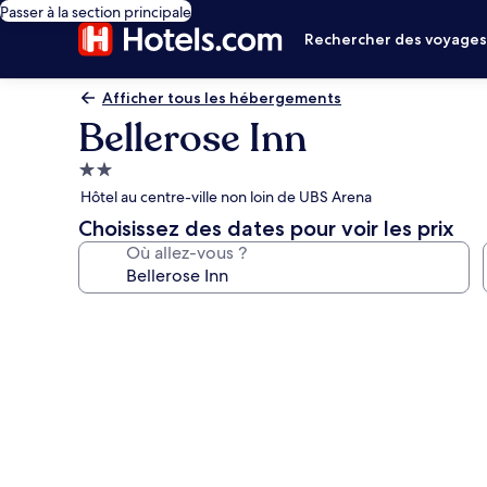
Passer à la section principale
Rechercher des voyage
Afficher tous les hébergements
Bellerose Inn
Hébergement
2.0 étoiles
Hôtel au centre-ville non loin de UBS Arena
Choisissez des dates pour voir les prix
Où allez-vous ?
Galerie
photos
de
l’hébergement
Bellerose
Inn