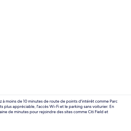
Chambre Stan
rez à moins de 10 minutes de route de points d'intérêt comme Parc
plus appréciable, l'accès Wi-Fi et le parking sans voiturier. En
aine de minutes pour rejoindre des sites comme Citi Field et
Bureau, espa