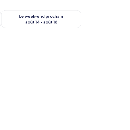
-end août 7 - août 9
Vérifier la disponibilité pour le week-end prochain août 14 - a
Le week-end prochain
août 14 - août 16