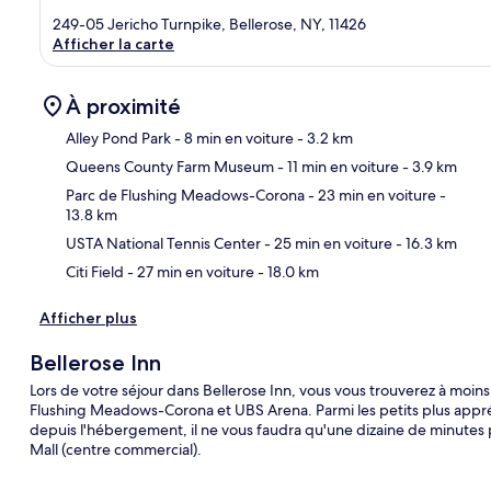
249-05 Jericho Turnpike, Bellerose, NY, 11426
Afficher la carte
À proximité
Alley Pond Park
- 8 min en voiture
- 3.2 km
Queens County Farm Museum
- 11 min en voiture
- 3.9 km
Car
Parc de Flushing Meadows-Corona
- 23 min en voiture
-
13.8 km
USTA National Tennis Center
- 25 min en voiture
- 16.3 km
Citi Field
- 27 min en voiture
- 18.0 km
Afficher plus
Bellerose Inn
Lors de votre séjour dans Bellerose Inn, vous vous trouverez à moin
Flushing Meadows-Corona et UBS Arena. Parmi les petits plus apprécia
depuis l'hébergement, il ne vous faudra qu'une dizaine de minutes p
Mall (centre commercial).