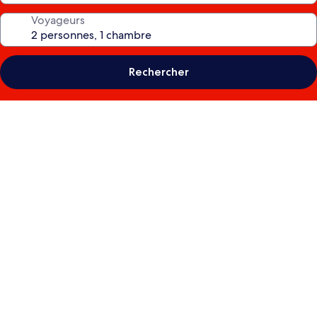
Voyageurs
Rechercher
Galerie
photos
de