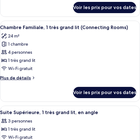
chambre :
détails
Voir les prix pour vos dates
sur
Chambre,
le
2
type
Afficher
Une chambre d’hôtel moderne avec un g
lits
6
de
Chambre Familiale, 1 très grand lit (Connecting Rooms)
toutes
chambre
une
24 m²
Chambre,
les
place
2
1 chambre
photos
lits
pour
4 personnes
une
ce
place
1 très grand lit
type
Wi-Fi gratuit
de
Plus
Plus de détails
chambre :
de
Chambre
détails
Voir les prix pour vos dates
sur
Familiale,
le
1
type
Afficher
Un salon moderne avec un canapé vert,
très
4
de
Suite Supérieure, 1 très grand lit, en angle
toutes
grand
chambre
3 personnes
Chambre
les
lit
Familiale,
1 très grand lit
photos
(Connecting
1
pour
Wi-Fi gratuit
Rooms)
très