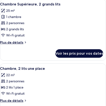
Afficher
Une chambre d’hôtel avec deux lits, u
très
9
de
Chambre Supérieure, 2 grands lits
toutes
grand
chambre
25 m²
Chambre
les
lit
Supérieure,
1 chambre
photos
1
pour
2 personnes
très
ce
grand
2 grands lits
lit
type
Wi-Fi gratuit
de
Plus
Plus de détails
chambre :
de
Chambre
détails
Voir les prix pour vos dates
sur
Supérieure,
le
2
type
Afficher
Une chambre d’hôtel équipée d’un bure
grands
11
de
Chambre, 2 lits une place
toutes
lits
chambre
22 m²
Chambre
les
Supérieure,
2 personnes
photos
2
pour
2 lits 1 place
grands
ce
lits
Wi-Fi gratuit
type
Plus
Plus de détails
de
de