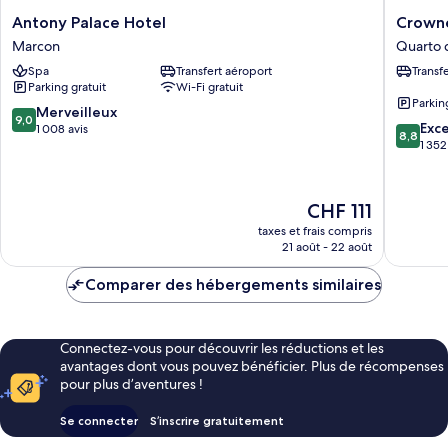
mobilité
Antony
Crowne
Antony Palace Hotel
Crowne
réduite
Palace
Plaza
Marcon
Quarto d
Hotel
Venice
Spa
Transfert aéroport
Transf
Marcon
East
Parking gratuit
Wi-Fi gratuit
by
Parkin
IHG
9.0
Merveilleux
9,0
8.8
Quarto
Exce
sur
1 008 avis
8,8
sur
d'Altino
1 352
10,
10,
Merveilleux,
Excellen
1 008 avis
1 352 avi
Le
CHF 111
nouveau
taxes et frais compris
prix
21 août - 22 août
est
de
Comparer des hébergements similaires
CHF 111
Connectez-vous pour découvrir les réductions et les
avantages dont vous pouvez bénéficier. Plus de récompenses
pour plus d’aventures !
Se connecter
S’inscrire gratuitement