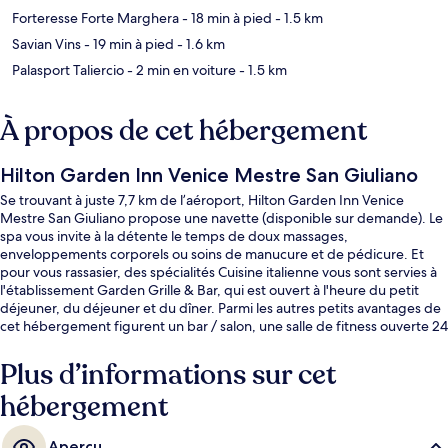
Forteresse Forte Marghera
- 18 min à pied
- 1.5 km
Savian Vins
- 19 min à pied
- 1.6 km
Palasport Taliercio
- 2 min en voiture
- 1.5 km
À propos de cet hébergement
Hilton Garden Inn Venice Mestre San Giuliano
Se trouvant à juste 7,7 km de l’aéroport, Hilton Garden Inn Venice
Mestre San Giuliano propose une navette (disponible sur demande). Le
spa vous invite à la détente le temps de doux massages,
enveloppements corporels ou soins de manucure et de pédicure. Et
pour vous rassasier, des spécialités Cuisine italienne vous sont servies à
l'établissement Garden Grille & Bar, qui est ouvert à l'heure du petit
déjeuner, du déjeuner et du dîner. Parmi les autres petits avantages de
cet hébergement figurent un bar / salon, une salle de fitness ouverte 24
h/24, et une salle de fitness. Les autres voyageurs ne tarissent pas
d'éloges en ce qui concerne le personnel attentionné et la présentation
Plus d’informations sur cet
générale.
hébergement
Aperçu