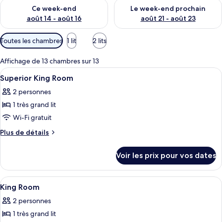
Vérifier la disponibilité pour ce week-end août 14 - août 16
Vérifier la disponibilité pour
Ce week-end
Le week-end prochain
août 14 - août 16
août 21 - août 23
Filtres
Toutes les chambres
1 lit
2 lits
disponibles
pour
Affichage de 13 chambres sur 13
les
Afficher
Une chambre d’hôtel avec un lit, un bu
5
Superior King Room
chambres
toutes
2 personnes
les
1 très grand lit
photos
pour
Wi-Fi gratuit
ce
Plus
Plus de détails
type
de
détails
de
Voir les prix pour vos dates
sur
chambre :
le
Superior
type
Afficher
Une chambre d’hôtel avec un grand lit
7
King
de
King Room
toutes
chambre
Room
2 personnes
Superior
les
King
1 très grand lit
photos
Room