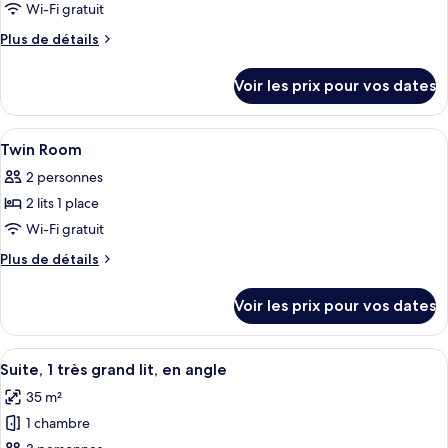
pour
Wi-Fi gratuit
ce
Plus
Plus de détails
type
de
détails
de
Voir les prix pour vos dates
sur
chambre :
le
King
type
Afficher
Literie de qualité supérieure, couette 
13
Room
de
Twin Room
toutes
chambre
2 personnes
King
les
Room
2 lits 1 place
photos
pour
Wi-Fi gratuit
ce
Plus
Plus de détails
type
de
détails
de
Voir les prix pour vos dates
sur
chambre :
le
Twin
type
Afficher
Une chambre d’hôtel moderne avec un c
7
Room
de
Suite, 1 très grand lit, en angle
toutes
chambre
35 m²
Twin
les
Room
1 chambre
photos