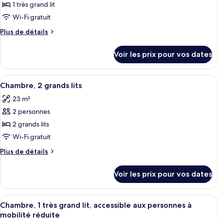
ce
grand
1 très grand lit
balcon
lit,
type
Wi-Fi gratuit
balcon
de
Plus
Plus de détails
chambre :
de
Chambre,
détails
Voir les prix pour vos dates
sur
1
le
très
type
Afficher
Une chambre d’hôtel moderne avec un g
grand
8
de
Chambre, 2 grands lits
toutes
lit
chambre
23 m²
Chambre,
les
1
2 personnes
photos
très
pour
2 grands lits
grand
ce
lit
Wi-Fi gratuit
type
Plus
Plus de détails
de
de
chambre :
détails
Voir les prix pour vos dates
sur
Chambre,
le
2
type
Afficher
Une chambre d’hôtel moderne avec un g
grands
7
de
Chambre, 1 très grand lit, accessible aux personnes à
toutes
chambre
lits
mobilité réduite