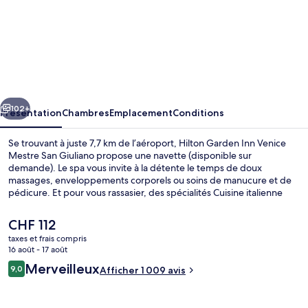
l’hébergement
Hilton
Garden
Inn
Venice
cédent
Suivant
Mestre
102+
Présentation
Chambres
Emplacement
Conditions
San
Se trouvant à juste 7,7 km de l’aéroport, Hilton Garden Inn Venice
Giuliano
Mestre San Giuliano propose une navette (disponible sur
demande). Le spa vous invite à la détente le temps de doux
massages, enveloppements corporels ou soins de manucure et de
pédicure. Et pour vous rassasier, des spécialités Cuisine italienne
vous sont servies à l'établissement Garden Grille & Bar, qui est
ouvert à l'heure du petit déjeuner, du déjeuner et du dîner. Parmi
Le
CHF 112
les autres petits avantages de cet hébergement figurent un bar /
prix
taxes et frais compris
salon, une salle de fitness ouverte 24 h/24, et une salle de fitness.
actuel
16 août - 17 août
Les autres voyageurs ne tarissent pas d'éloges en ce qui concerne le
Suite, 1 très grand lit, en angle | Vue 
est
Avis
personnel attentionné et la présentation générale.
Merveilleux
9,0
Afficher 1 009 avis
de
9,0 sur 10
voyageurs
CHF 112.