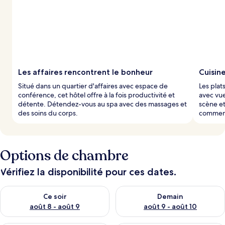
Les affaires rencontrent le bonheur
Cuisin
Situé dans un quartier d'affaires avec espace de
Les plat
conférence, cet hôtel offre à la fois productivité et
avec vue
détente. Détendez-vous au spa avec des massages et
scène et
des soins du corps.
commenc
Options de chambre
Vérifiez la disponibilité pour ces dates.
Vérifier la disponibilité pour ce soir août 8 - août 9
Vérifier la disponibilité pour 
Ce soir
Demain
août 8 - août 9
août 9 - août 10