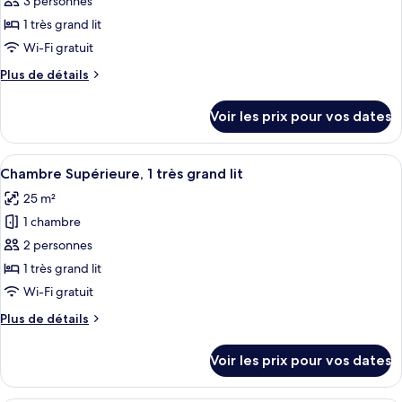
pour
3 personnes
ce
1 très grand lit
type
Wi-Fi gratuit
de
Plus
Plus de détails
chambre :
de
Suite,
détails
Voir les prix pour vos dates
sur
1
le
très
type
Afficher
Une chambre d’hôtel avec un lit, un b
grand
6
de
Chambre Supérieure, 1 très grand lit
toutes
lit,
chambre
25 m²
Suite,
les
en
1
1 chambre
photos
angle
très
pour
2 personnes
grand
ce
lit,
1 très grand lit
en
type
Wi-Fi gratuit
angle
de
Plus
Plus de détails
chambre :
de
Chambre
détails
Voir les prix pour vos dates
sur
Supérieure,
le
1
type