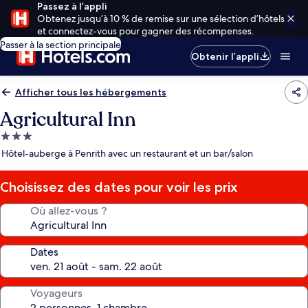
Passez à l’appli
Obtenez jusqu’à 10 % de remise sur une sélection d’hôtels
et connectez-vous pour gagner des récompenses.
Passer à la section principale
Obtenir l’appli
Afficher tous les hébergements
Agricultural Inn
Hébergement
3.0 étoiles
Hôtel-auberge à Penrith avec un restaurant et un bar/salon
Choisissez des dates pour voir les prix
Où allez-vous ?
Dates
Voyageurs