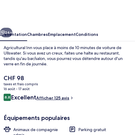
Inn
cédent
Suivant
24+
Présentation
Chambres
Emplacement
Conditions
Agricultural Inn vous place à moins de 10 minutes de voiture de
Ullswater. Si vous avez un creux, faites une halte au restaurant,
tandis qu'au bar/salon, vous pourrez vous détendre autour d'un
verre en fin de journée.
Le
CHF 98
prix
taxes et frais compris
actuel
16 août - 17 août
est
Avis
Excellent
8,8
Façade de l’hébergement
Afficher 125 avis
de
8,8 sur 10
voyageurs
CHF 98.
Équipements populaires
Animaux de compagnie
Parking gratuit