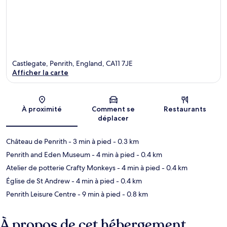
Castlegate, Penrith, England, CA11 7JE
Afficher la carte
Carte
À proximité
Comment se
Restaurants
déplacer
Château de Penrith
- 3 min à pied
- 0.3 km
Penrith and Eden Museum
- 4 min à pied
- 0.4 km
Atelier de potterie Crafty Monkeys
- 4 min à pied
- 0.4 km
Église de St Andrew
- 4 min à pied
- 0.4 km
Penrith Leisure Centre
- 9 min à pied
- 0.8 km
À propos de cet hébergement