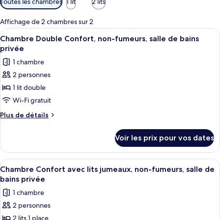
Toutes les chambres
1 lit
2 lits
disponibles
pour
Affichage de 2 chambres sur 2
les
Afficher
Un lit bien fait, avec du linge de lit b
6
Chambre Double Confort, non-fumeurs, salle de bains
chambres
toutes
privée
les
1 chambre
photos
2 personnes
pour
1 lit double
ce
type
Wi-Fi gratuit
de
Plus
Plus de détails
chambre :
de
détails
Chambre
Voir les prix pour vos dates
sur
Double
le
Confort,
type
Afficher
Une chambre d’hôtel avec deux lits, un
5
non-
de
Chambre Confort avec lits jumeaux, non-fumeurs, salle de
toutes
chambre
fumeurs,
bains privée
Chambre
les
salle
1 chambre
Double
photos
de
Confort,
2 personnes
pour
non-
bains
2 lits 1 place