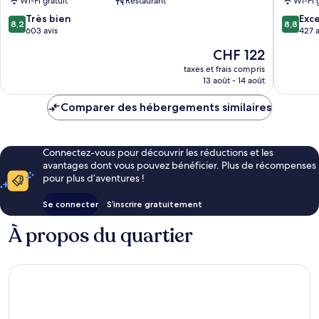
Wi-Fi gratuit
Restaurant
Wi-Fi 
8.2
8.8
Très bien
Exce
8,2
8,8
sur
sur
603 avis
427 a
10,
10,
Le
CHF 122
Très
Excellen
nouveau
bien,
427 avis
taxes et frais compris
prix
13 août - 14 août
603 avis
est
de
Comparer des hébergements similaires
CHF 122
Connectez-vous pour découvrir les réductions et les
avantages dont vous pouvez bénéficier. Plus de récompenses
pour plus d’aventures !
Se connecter
S’inscrire gratuitement
À propos du quartier