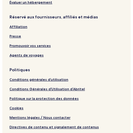
C
Évaluer un hébergement
o
l
Réservé aux fournisseurs, affiliés et médias
l
e
Affiliation
c
t
Presse
i
o
Promouvoir vos services
n
Agents de voyages
G
r
o
Politiques
u
p
Conditions générales d’utilisation
Conditions Générales d’Utilisation d’Abritel
Politique sur la protection des données
Cookies
Mentions légales / Nous contacter
Directives de contenu et signalement de contenus