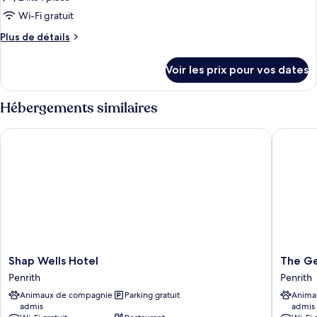
ce
fumeurs,
privée
salle
type
Wi-Fi gratuit
de
de
Plus
Plus de détails
bains
chambre :
de
privée
détails
Chambre
Voir les prix pour vos dates
sur
Confort
le
avec
type
Hébergements similaires
lits
de
chambre
jumeaux,
Shap Wells Hotel
The Geo
Chambre
non-
Confort
fumeurs,
avec
lits
salle
jumeaux,
de
non-
bains
fumeurs,
privée
salle
de
bains
Shap
The
Shap Wells Hotel
The Ge
privée
Wells
George
Penrith
Penrith
Hotel
Hotel
Animaux de compagnie
Parking gratuit
Anima
Penrith
Penrith
admis
admis