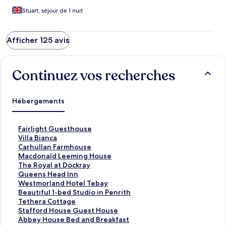
Stuart, séjour de 1 nuit
Afficher 125 avis
Continuez vos recherches
Hébergements
L
Fairlight Guesthouse
i
L
Villa Bianca
e
i
L
Carhullan Farmhouse
n
e
i
L
Macdonald Leeming House
o
n
e
i
L
The Royal at Dockray
u
o
n
e
i
L
Queens Head Inn
v
u
o
n
e
i
L
Westmorland Hotel Tebay
r
v
u
o
n
e
i
L
Beautiful 1-bed Studio in Penrith
a
r
v
u
o
n
e
i
L
Tethera Cottage
n
a
r
v
u
o
n
e
i
L
Stafford House Guest House
t
n
a
r
v
u
o
n
e
i
L
Abbey House Bed and Breakfast