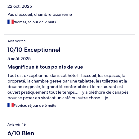
22 oct. 2025
Pas d'accueil, chambre bizarreme
thomas, séjour de 2 nuits
Avis vérifié
10/10 Exceptionnel
5 août 2025
Magnifique à tous points de vue
Tout est exceptionnel dans cet hôtel : l'accueil, les espaces, la
propreté, la chambre gérée par une tablette, les toilettes et la
douche originale, le grand lit confortable et le restaurant est
ouvert pratiquement tout le temps... il y a pléthore de canapés
pour se poser en sirotant un café ou autre chose... je
recommande fortement !!! à quelques pas en plus d'une
Fabrice, séjour de 6 nuits
bouche de métro et d'un grand parc magnifique... allez-y les
yeux fermés !!!
Avis vérifié
6/10 Bien