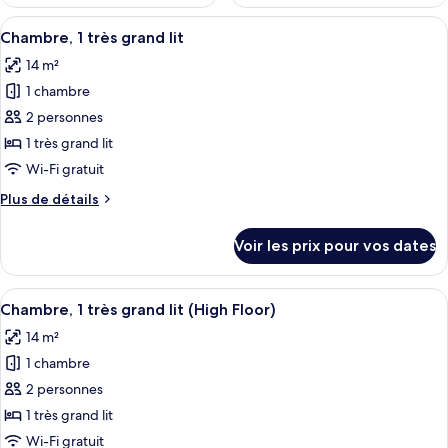
Afficher
Une chambre d’hôtel avec un lit, une p
11
Chambre, 1 très grand lit
toutes
14 m²
les
1 chambre
photos
pour
2 personnes
ce
1 très grand lit
type
Wi-Fi gratuit
de
Plus
Plus de détails
chambre :
de
Chambre,
détails
Voir les prix pour vos dates
sur
1
le
très
type
Afficher
Une chambre d’hôtel avec un lit, une p
grand
11
de
Chambre, 1 très grand lit (High Floor)
toutes
lit
chambre
14 m²
Chambre,
les
1
1 chambre
photos
très
pour
2 personnes
grand
ce
lit
1 très grand lit
type
Wi-Fi gratuit