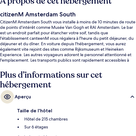
À propos de cet hébergement
citizenM Amsterdam South
CitizenM Amsterdam South vous installe à moins de 10 minutes de route
de points d'intérêt comme Musée Van Gogh et RAI Amsterdam. Le bar
est un endroit parfait pour étancher votre soif, tandis que
l'établissement canteenM vous régalera à l'heure du petit déjeuner, du
déjeuner et du dîner. En voiture depuis l'hébergement, vous aurez
également vite rejoint des sites comme Rijksmuseum et Heineken
Experience. Les autres voyageurs adorent le personnel attentionné et
l'emplacement. Les transports publics sont rapidement accessibles à
pied : Arrêt de tram Prinses Irenestraat se situe à quelques pas et
Station de métro Zuid, à 4 min de marche à peine.
Plus d’informations sur cet
hébergement
Aperçu
Taille de l'hôtel
Hôtel de 215 chambres
Sur 6 étages