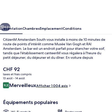
Amsterdam
South
cédent
Suivant
42+
Présentation
Chambres
Emplacement
Conditions
CitizenM Amsterdam South vous installe à moins de 10 minutes de
route de points d'intérêt comme Musée Van Gogh et RAI
Amsterdam. Le bar est un endroit parfait pour étancher votre soif,
tandis que l'établissement canteenM vous régalera à l'heure du
petit déjeuner, du déjeuner et du dîner. En voiture depuis
l'hébergement, vous aurez également vite rejoint des sites comme
Rijksmuseum et Heineken Experience. Les autres voyageurs adorent
Le
CHF 92
le personnel attentionné et l'emplacement. Les transports publics
prix
taxes et frais compris
sont rapidement accessibles à pied : Arrêt de tram Prinses
actuel
13 août - 14 août
Irenestraat se situe à quelques pas et Station de métro Zuid, à 4 min
Petit déjeuner buffet servi tous les j
est
Avis
de marche à peine.
Merveilleux
9,2
Afficher 1 004 avis
de
9,2 sur 10
voyageurs
CHF 92.
Équipements populaires