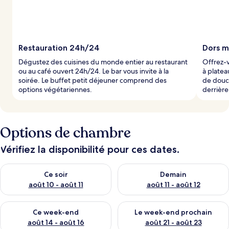
Restauration 24h/24
Dors m
Dégustez des cuisines du monde entier au restaurant
Offrez-v
ou au café ouvert 24h/24. Le bar vous invite à la
à plate
soirée. Le buffet petit déjeuner comprend des
de douc
options végétariennes.
derrière
Options de chambre
Vérifiez la disponibilité pour ces dates.
Vérifier la disponibilité pour ce soir août 10 - août 11
Vérifier la disponibilité pour 
Ce soir
Demain
août 10 - août 11
août 11 - août 12
Vérifier la disponibilité pour ce week-end août 14 - août 16
Vérifier la disponibilité pour
Ce week-end
Le week-end prochain
août 14 - août 16
août 21 - août 23