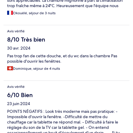
sont appréciables. La chambre mignonne à part la climatisation
trop fraîche même à 24°C. Heureusement que l'équipe nous
apporté un duvet supplémentaire. Le nettoyage de la douche
Okouélé, séjour de 3 nuits
pourrait etre plus poussé car il y avait de la poussière sur le
support de douche et l'évacuation visiblement encrassé. Merci
pour la prises de photos, le petit-déjeuner et les cheesecakes
Avis vérifié
offerts pour l'anniversaire de ma fille. Tres beaux souvenirs.
8/10 Très bien
30 avr. 2024
Pas trop fan de cette douche, et du wc dans la chambre Pas
possible d'ouvrir les fenêtres.
Dominique, séjour de 4 nuits
Avis vérifié
6/10 Bien
23 juin 2024
POINTS NÉGATIFS : Look très moderne mais pas pratique: -
Impossible d'ouvrir la fenêtre. -Difficulté de mettre du
chauffage car la tablette ne répond mal. - Difficulté à faire le
réglage du son de la TV car la tablette gel. - On entend
occasionnellement un bruit d'écoulement d'un drain.... - Si tu