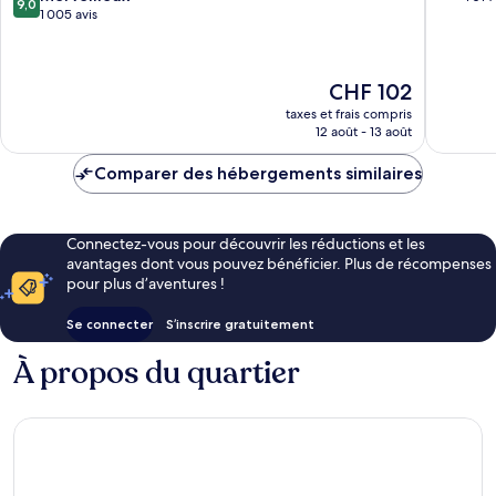
9,0
sur
1 005 avis
10,
10,
Merveill
Merveilleux,
1 014 avi
1 005 avis
Le
CHF 102
nouveau
taxes et frais compris
prix
12 août - 13 août
est
de
Comparer des hébergements similaires
CHF 102
Connectez-vous pour découvrir les réductions et les
avantages dont vous pouvez bénéficier. Plus de récompenses
pour plus d’aventures !
Se connecter
S’inscrire gratuitement
À propos du quartier