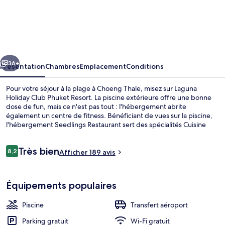
Laguna
Holiday
Club
Phuket
cédent
Suivant
Resort
36+
Présentation
Chambres
Emplacement
Conditions
Pour votre séjour à la plage à Choeng Thale, misez sur Laguna
Holiday Club Phuket Resort. La piscine extérieure offre une bonne
dose de fun, mais ce n'est pas tout : l'hébergement abrite
également un centre de fitness. Bénéficiant de vues sur la piscine,
l'hébergement Seedlings Restaurant sert des spécialités Cuisine
internationale et est ouvert pour le petit déjeuner, le déjeuner et le
dîner. Vous profiterez ici d'un terrain de golf, d'un club pour enfants
Avis
Très bien
(gratuit), ainsi que d'agréables petits plus dans votre chambre, tels
8,2
Afficher 189 avis
8,2 sur 10
voyageurs
qu'un réfrigérateur et un micro-ondes.
Piscine extérieure, tentes de plage, pa
Équipements populaires
Piscine
Transfert aéroport
Parking gratuit
Wi-Fi gratuit