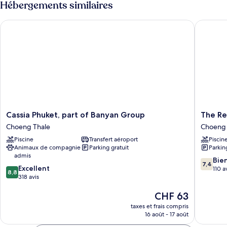
Hébergements similaires
coin
de
cuisine
chambre
Cassia Phuket, part of Banyan Group
The Rege
Suite,
2
chambres,
coin
cuisine
Cassia
The
Cassia Phuket, part of Banyan Group
The Re
Phuket,
Regent
Choeng Thale
Choeng 
part
Phuket
Piscine
Transfert aéroport
Piscin
of
Bangtao
Animaux de compagnie
Parking gratuit
Parkin
Banyan
Beach
admis
Group
Choeng
7.4
Bie
7,4
8.8
Choeng
Excellent
Thale
sur
110 a
8,8
sur
Thale
318 avis
10,
10,
Bien,
Le
CHF 63
Excellent,
110 avis
nouveau
318 avis
taxes et frais compris
prix
16 août - 17 août
est