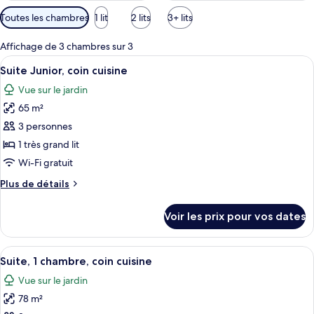
Filtres
Toutes les chambres
1 lit
2 lits
3+ lits
disponibles
pour
Affichage de 3 chambres sur 3
les
Afficher
Suite Junior, coin cuisine | Coin séjour
8
Suite Junior, coin cuisine
chambres
toutes
Vue sur le jardin
les
65 m²
photos
pour
3 personnes
ce
1 très grand lit
type
Wi-Fi gratuit
de
Plus
Plus de détails
chambre :
de
Suite
détails
Voir les prix pour vos dates
sur
Junior,
le
coin
type
Afficher
Restauration dans la chambre
cuisine
6
de
Suite, 1 chambre, coin cuisine
toutes
chambre
Vue sur le jardin
Suite
les
Junior,
78 m²
photos
coin