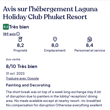
Avis sur l’hébergement Laguna
Avis
Holiday Club Phuket Resort
Très bien
8,2
189 avis
8,2
8,0
8,4
Propreté
Emplacement
Personnel et service
Avis
Avis vérifié
8/10 Très bien
31 oct. 2023
Traduire avec Google
Painting and Decorating
The short break was on top of a week long exchange stay A lot
of disruption due to painters in the lobby/ reception/ dining
area. No meals available except at nearby resort- inc breakfast
No compensation for disruption Otherwise everything exellent