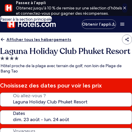
Passez à l’appli
Obtenez jusqu’à 10 % de remise sur une sélection d’hôtels
et connectez-vous pour gagner des récompenses.
Passer à la section principale
Obtenir l’appli
Afficher tous les hébergements
Laguna Holiday Club Phuket Resort
Hébergement
4.0 étoiles
Hôtel proche de la plage avec terrain de golf, non loin de Plage de
Bang Tao
Choisissez des dates pour voir les prix
Où allez-vous ?
Dates
Voyageurs