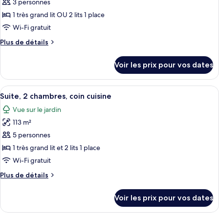
pour
3 personnes
cuisine
ce
1 très grand lit OU 2 lits 1 place
type
Wi-Fi gratuit
de
Plus
Plus de détails
chambre :
de
Suite,
détails
Voir les prix pour vos dates
sur
1
le
chambre,
type
Afficher
Suite, 2 chambres, coin cuisine | Balco
coin
10
de
Suite, 2 chambres, coin cuisine
toutes
cuisine
chambre
Vue sur le jardin
Suite,
les
1
113 m²
photos
chambre,
pour
5 personnes
coin
ce
cuisine
1 très grand lit et 2 lits 1 place
type
Wi-Fi gratuit
de
Plus
Plus de détails
chambre :
de
Suite,
détails
Voir les prix pour vos dates
sur
2
le
chambres,
type