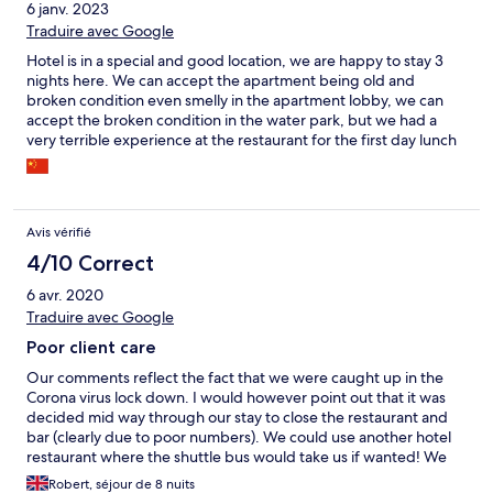
6 janv. 2023
Traduire avec Google
Hotel is in a special and good location, we are happy to stay 3
nights here. We can accept the apartment being old and
broken condition even smelly in the apartment lobby, we can
accept the broken condition in the water park, but we had a
very terrible experience at the restaurant for the first day lunch
when waiting check-in. Their restaurant staff totally hated us
sitting in and asked for lunch but they did say yes for serving our
lunch when we walked in, then the nightmare started at waiting,
ordering and foods everything… again same experience for the
Avis vérifié
breakfast next day, we can accept simple food but we can not
accept the restaurant staff’s poor service attitude. A lot of
4/10 Correct
families, more than 4 members, stay in the hotel, but hundreds
6 avr. 2020
of table setting are all separated, we did not mind to combine it
Traduire avec Google
my ourself but the staff yelling at us, said it is not allowed. It is
OK for not allowed if most customers travelled alone here, but
Poor client care
most customers here are family group, why the hotel
management did not make part of the tables for 4 persons, and
Our comments reflect the fact that we were caught up in the
part of tables for 6-8 persons? It is a simple observation issue,
Corona virus lock down. I would however point out that it was
how can a 4-5 stars Splash Beach hotel management keeps
decided mid way through our stay to close the restaurant and
blind for this? Maybe the answer is simple, they do not care.
bar (clearly due to poor numbers). We could use another hotel
What is a waste for this spacious and special good location hotel.
restaurant where the shuttle bus would take us if wanted! We
I will come again and try to stay longer in the villa, but hope the
ended up going to the Minimart and having salad bowels and
Robert, séjour de 8 nuits