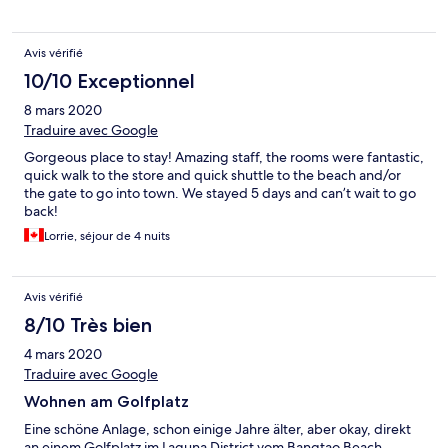
hotel management can wake up. Thanks
ready meals. The pool and gym were also inaccessible though
we could sit around the pool area. Our disappointment extends
to the fact that in view of the difficult situation and worries we
Avis vérifié
were faced with and the lack of amenities offered, the hotel did
NOT offer any future discount or incentive to compensate for
10/10 Exceptionnel
the lack of services provided. The staff were very friendly
8 mars 2020
during our stay and the fault lies with Managements lack of
thought for us as their clients and the problems we were
Traduire avec Google
experiencing. They were spring cleaning the hotel around us as
Gorgeous place to stay! Amazing staff, the rooms were fantastic,
though we were not there. A token gesture such as free transfer
quick walk to the store and quick shuttle to the beach and/or
to the airport (where we were unsure if flight would leave)
the gate to go into town. We stayed 5 days and can’t wait to go
would have been a kindly thought but no. They charged us the
back!
770 bhat when they are 20 mins from the airport. Customer
service was lacking by the decision makers on this site!! Profit
Lorrie, séjour de 4 nuits
over client! Dissapointed!
Avis vérifié
8/10 Très bien
4 mars 2020
Traduire avec Google
Wohnen am Golfplatz
Eine schöne Anlage, schon einige Jahre älter, aber okay, direkt
an einem Golfplatz im Laguna District vom Bangtao Beach