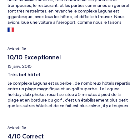
trompeuses, le restaurant, et les parties communes en général
sont très restreintes. en revanche le complexe Laguna est
gigantesque, avec tous les hôtels, et difficile à trouver. Nous
avions loué une voiture à l’aéroport, comme nous le faisons
toujours quand nous voyageons. Nous avons demandé notre
chemin 4 ou 5 fois pour trouver notre hôtel, alors même que
nous étions déjà dans le complexe!
Avis vérifié
10/10 Exceptionnel
13 janv. 2015
Très bel hôtel
Le complexe Laguna est superbe , de nombreux hôtels répartis
entre un plage magnifique et un golf superbe . Le Laguna
holiday club phuket resort se situe à 5 minutes à pied de la
plage et en bordure du golf , c'est un établissement plus petit
que les autres hôtels et de ce fait est plus calme , il y a toujours
de la place disponible ( restaurant , accueil , piscine ...) . Le
personnel est très accueillant et toujours prêt à vous rendre
service . Pour se déplacer au sein du complexe un service de
Avis vérifié
véhicule ( gratuit ) est mis en place , le cadre général est
splendide , avec de nombreux lacs et une végétation tropicale
4/10 Correct
superbe .