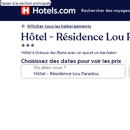
Passer à la section principale
Rechercher des voyage
Afficher tous les hébergements
Hôtel - Résidence Lou
Hébergement
3.0 étoiles
Hôtel à Gréoux-les-Bains avec un spa et un bar/salon
Choisissez des dates pour voir les prix
Où allez-vous ?
Galerie
photos
de
l’hébergement
Hôtel
-