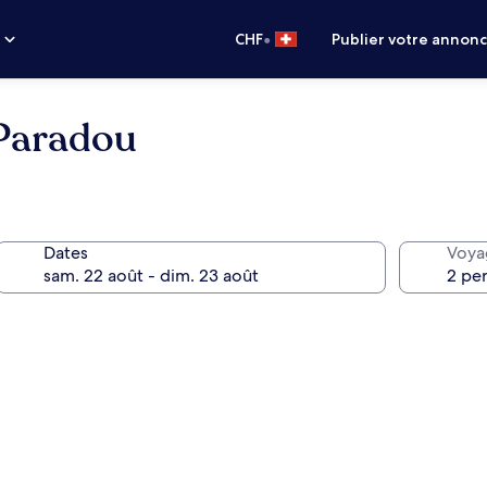
•
s
CHF
Publier votre annon
 Paradou
Dates
Voya