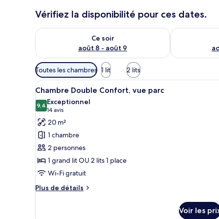
Vérifiez la disponibilité pour ces dates.
Vérifier la disponibilité pour ce soir août 8 - août 9
Vérifier la di
Ce soir
août 8 - août 9
ao
Filtres
Toutes les chambres
1 lit
2 lits
disponibles
Afficher
Une chambre d’hôtel avec un li
pour
9
Chambre Double Confort, vue parc
toutes
les
Exceptionnel
les
9,4
chambres
9,4 sur 10
(14 avis)
14 avis
photos
20 m²
pour
1 chambre
ce
2 personnes
type
1 grand lit OU 2 lits 1 place
de
Wi-Fi gratuit
chambre :
Chambre
Plus
Plus de détails
Double
de
détails
Confort,
Voir les pri
sur