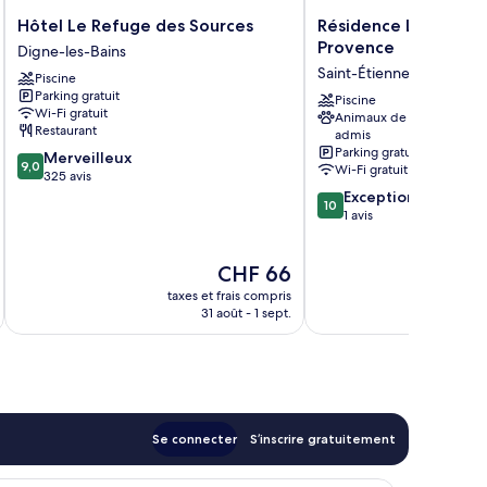
Hôtel
Résidence
Hôtel Le Refuge des Sources
Résidence Les Mas 
Le
Les
Provence
Digne-les-Bains
Refuge
Mas
Saint-Étienne-les-Orgue
Piscine
des
de
Parking gratuit
Sources
Haute-
Piscine
Wi-Fi gratuit
Animaux de compagnie
Digne-
Provence
Restaurant
admis
les-
Saint-
Parking gratuit
9.0
Merveilleux
Bains
Étienne-
9,0
Wi-Fi gratuit
sur
325 avis
les-
10,
10.0
Exceptionnel
Orgues
10
Merveilleux,
sur
1 avis
325 avis
10,
Exceptionnel,
Le
CHF 66
1 avis
nouveau
taxes et frais compris
tax
prix
31 août - 1 sept.
est
de
CHF 66
Se connecter
S’inscrire gratuitement