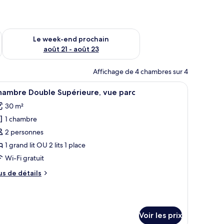
-end août 14 - août 16
Vérifier la disponibilité pour le week-end prochain août 21 - 
Le week-end prochain
août 21 - août 23
Affichage de 4 chambres sur 4
, des tables de chevet, un bureau et une chaise.
fficher
Une chambre d’hôtel comprenant un lit, des ta
7
hambre Double Supérieure, vue parc
outes
30 m²
s
1 chambre
hotos
our
2 personnes
e
1 grand lit OU 2 lits 1 place
ype
Wi-Fi gratuit
e
us
us de détails
hambre :
e
hambre
tails
r
ouble
upérieure,
Voir les prix
pe