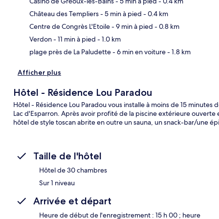
Casino de Gréoux-les-Bains
- 5 min à pied
- 0.4 km
Château des Templiers
- 5 min à pied
- 0.4 km
Car
Centre de Congrès L'Etoile
- 9 min à pied
- 0.8 km
Verdon
- 11 min à pied
- 1.0 km
plage près de La Paludette
- 6 min en voiture
- 1.8 km
Afficher plus
Hôtel - Résidence Lou Paradou
Hôtel - Résidence Lou Paradou vous installe à moins de 15 minutes
Lac d'Esparron. Après avoir profité de la piscine extérieure ouverte
hôtel de style toscan abrite en outre un sauna, un snack-bar/une épic
Taille de l'hôtel
Hôtel de 30 chambres
Sur 1 niveau
Arrivée et départ
Heure de début de l'enregistrement : 15 h 00 ; heure