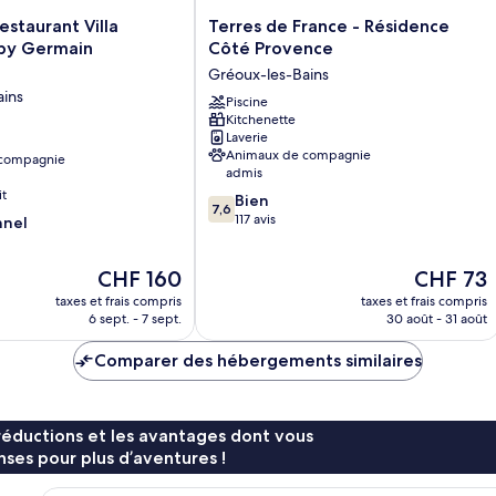
Terres
estaurant Villa
Terres de France - Résidence
de
 by Germain
Côté Provence
France
Gréoux-les-Bains
-
ains
Résidence
Piscine
Kitchenette
Côté
Laverie
Provence
Animaux de compagnie
 compagnie
Gréoux-
admis
les-
it
7.6
Bien
Bains
7,6
sur
117 avis
nnel
10,
Bien,
Le
Le
CHF 160
CHF 73
117 avis
nouveau
nouveau
taxes et frais compris
taxes et frais compris
prix
prix
6 sept. - 7 sept.
30 août - 31 août
est
est
de
de
Comparer des hébergements similaires
CHF 160
CHF 73
réductions et les avantages dont vous
ses pour plus d’aventures !