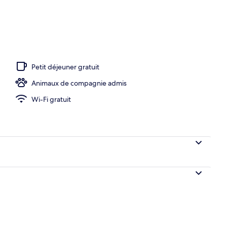
r continental compris tous les jours
Petit déjeuner gratuit
Animaux de compagnie admis
Wi-Fi gratuit