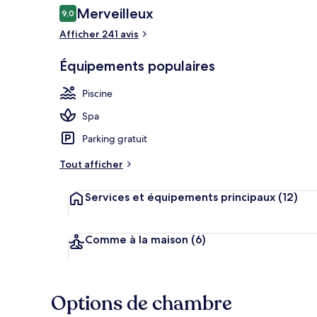
Avis
Merveilleux
9,0
9,0 sur 10
voyageurs
Afficher 241 avis
Petit déjeune
Équipements populaires
Piscine
Spa
Parking gratuit
Tout afficher
Services et équipements principaux
(12)
Comme à la maison
(6)
Options de chambre