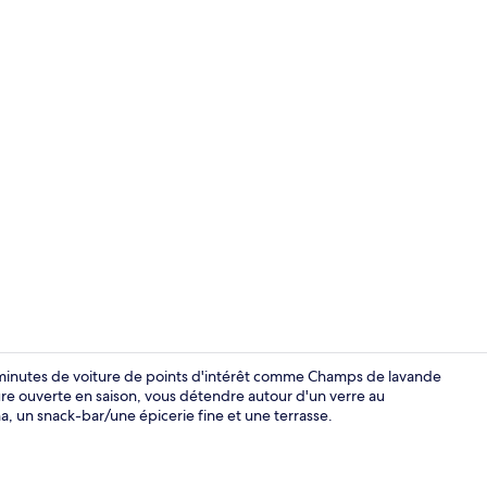
Piscine extér
5 minutes de voiture de points d'intérêt comme Champs de lavande
eure ouverte en saison, vous détendre autour d'un verre au
na, un snack-bar/une épicerie fine et une terrasse.
Réception