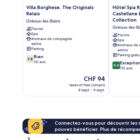
Villa
Hôtel
Villa Borghese, The Originals
Hôtel Spa R
Borghese,
Spa
Relais
Castellane
The
Restaurant
Collection
Gréoux-les-Bains
Originals
Villa
Gréoux-les-B
Relais
Piscine
Castellane
Spa
Gréoux-
by
Piscine
Animaux de compagnie
les-
Germain
Spa
admis
Animaux de
Bains
Collection
Parking
admis
Gréoux-
Parking gratu
7.8
Bien
les-
7,8
sur
131 avis
9.4
Bains
Exceptio
9,4
10,
sur
172 avis
Bien,
10,
Le
CHF 94
131 avis
Exceptionnel,
nouveau
172 avis
taxes et frais compris
prix
8 sept. - 9 sept.
est
de
CHF 94
Connectez-vous pour découvrir les 
pouvez bénéficier. Plus de récompen