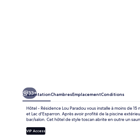
Résidence
Lou
Paradou
33+
Présentation
Chambres
Emplacement
Conditions
Hôtel - Résidence Lou Paradou vous installe à moins de 1
et Lac d'Esparron. Après avoir profité de la piscine extéri
bar/salon. Cet hôtel de style toscan abrite en outre un sau
VIP Access