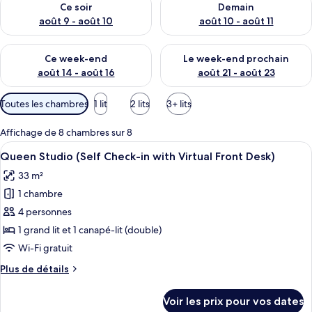
Ce soir
Demain
août 9 - août 10
août 10 - août 11
Vérifier la disponibilité pour ce week-end août 14 - août 16
Vérifier la disponibilité pour
Ce week-end
Le week-end prochain
août 14 - août 16
août 21 - août 23
Filtres
Toutes les chambres
1 lit
2 lits
3+ lits
disponibles
pour
Affichage de 8 chambres sur 8
les
Afficher
Une chambre d’hôtel avec un lit, un ca
9
Queen Studio (Self Check-in with Virtual Front Desk)
chambres
toutes
33 m²
les
1 chambre
photos
pour
4 personnes
ce
1 grand lit et 1 canapé-lit (double)
type
Wi-Fi gratuit
de
Plus
Plus de détails
chambre :
de
Queen
détails
Voir les prix pour vos dates
sur
Studio