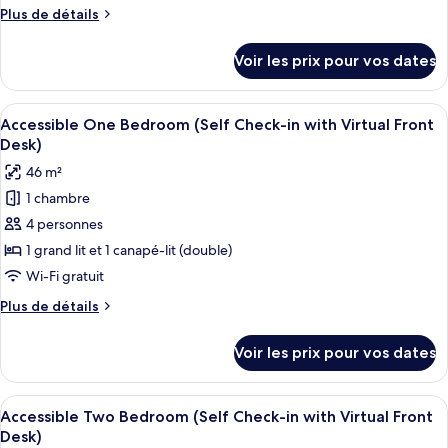
chambre :
Desk)
Plus
Plus de détails
Accessible
de
Queen
détails
Voir les prix pour vos dates
sur
Studio
le
(Self
type
Afficher
Accessible One Bedroom (Self Check-in
Check-
7
de
Accessible One Bedroom (Self Check-in with Virtual Front
toutes
chambre
in
Desk)
Accessible
les
with
46 m²
Queen
photos
Virtual
Studio
1 chambre
pour
Front
(Self
4 personnes
ce
Check-
Desk)
in
type
1 grand lit et 1 canapé-lit (double)
with
de
Wi-Fi gratuit
Virtual
chambre :
Front
Plus
Plus de détails
Accessible
Desk)
de
One
détails
Voir les prix pour vos dates
sur
Bedroom
le
(Self
type
Afficher
Un lit bien fait, avec du linge de lit 
Check-
9
de
Accessible Two Bedroom (Self Check-in with Virtual Front
toutes
chambre
in
Desk)