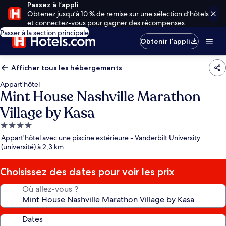
Passez à l’appli
Obtenez jusqu’à 10 % de remise sur une sélection d’hôtels
et connectez-vous pour gagner des récompenses.
Passer à la section principale
Obtenir l’appli
Afficher tous les hébergements
Appart’hôtel
Mint House Nashville Marathon
Village by Kasa
Hébergement
4.0 étoiles
Appart'hôtel avec une piscine extérieure - Vanderbilt University
(université) à 2,3 km
Choisissez des dates pour voir les prix
Où allez-vous ?
Dates