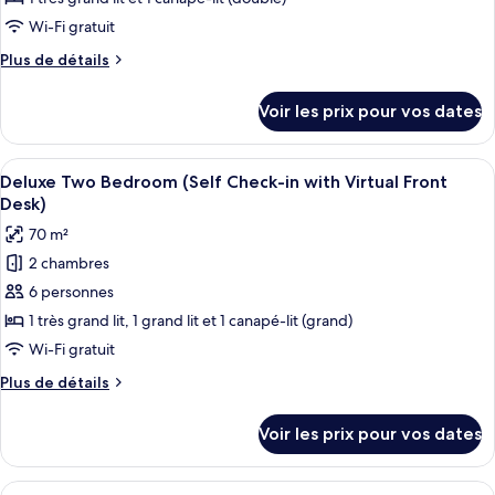
Virtual
de
Wi-Fi gratuit
Front
chambre :
Desk)
Plus
Plus de détails
Deluxe
de
One
détails
Voir les prix pour vos dates
sur
Bedroom
le
(Self
type
Afficher
Un salon moderne avec un téléviseur à
Check-
8
de
Deluxe Two Bedroom (Self Check-in with Virtual Front
toutes
chambre
in
Desk)
Deluxe
les
with
70 m²
One
photos
Virtual
Bedroom
2 chambres
pour
Front
(Self
6 personnes
ce
Check-
Desk)
in
type
1 très grand lit, 1 grand lit et 1 canapé-lit (grand)
with
de
Wi-Fi gratuit
Virtual
chambre :
Front
Plus
Plus de détails
Deluxe
Desk)
de
Two
détails
Voir les prix pour vos dates
sur
Bedroom
le
(Self
type
Afficher
Un salon moderne comprenant un canapé