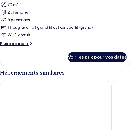
Accessible
les
with
70 m²
One
photos
Virtual
Bedroom
2 chambres
pour
Front
(Self
6 personnes
ce
Check-
Desk)
in
type
1 très grand lit, 1 grand lit et 1 canapé-lit (grand)
with
de
Wi-Fi gratuit
Virtual
chambre :
Front
Plus
Plus de détails
Accessible
Desk)
de
Two
détails
Voir les prix pour vos dates
sur
Bedroom
le
(Self
type
Hébergements similaires
Check-
de
chambre
in
Placemakr Premier SoBro
The Gilm
Accessible
with
Two
Virtual
Bedroom
Front
(Self
Check-
Desk)
in
with
Virtual
Front