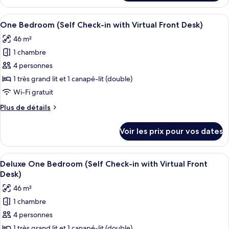
le
(Self
type
Afficher
One Bedroom (Self Check-in with Virtu
Check-
8
de
One Bedroom (Self Check-in with Virtual Front Desk)
toutes
in
chambre
46 m²
Queen
les
with
Studio
1 chambre
photos
Virtual
(Self
pour
4 personnes
Front
Check-
ce
in
Desk)
1 très grand lit et 1 canapé-lit (double)
with
type
Wi-Fi gratuit
Virtual
de
Front
Plus
Plus de détails
chambre :
Desk)
de
One
détails
Voir les prix pour vos dates
sur
Bedroom
le
(Self
type
Afficher
Une cuisine moderne avec des armoires
Check-
7
de
Deluxe One Bedroom (Self Check-in with Virtual Front
toutes
in
chambre
Desk)
One
les
with
46 m²
Bedroom
photos
Virtual
(Self
1 chambre
pour
Front
Check-
4 personnes
ce
in
Desk)
with
type
1 très grand lit et 1 canapé-lit (double)