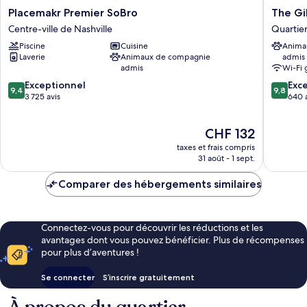
Desk)
Placemakr
The
Placemakr Premier SoBro
The Gi
Premier
Gilmore
Centre-ville de Nashville
Quartier
SoBro
an
Piscine
Cuisine
Anima
Centre-
AvantSt
Laverie
Animaux de compagnie
admis
ville
Hotel
admis
Wi-Fi 
de
Quartier
9.4
9.8
Nashville
Exceptionnel
12 South
Exc
9,4
9,8
sur
sur
3 725 avis
640 
10,
10,
Exceptionnel,
Exceptio
Le
CHF 132
3 725 avis
640 avis
nouveau
taxes et frais compris
prix
31 août - 1 sept.
est
de
Comparer des hébergements similaires
CHF 132
Connectez-vous pour découvrir les réductions et les
avantages dont vous pouvez bénéficier. Plus de récompenses
pour plus d’aventures !
Se connecter
S’inscrire gratuitement