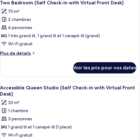
Check-
9
de
Two Bedroom (Self Check-in with Virtual Front Desk)
toutes
chambre
in
70 m²
Deluxe
les
with
Two
2 chambres
photos
Virtual
Bedroom
pour
6 personnes
Front
(Self
ce
Check-
1 très grand lit, 1 grand lit et 1 canapé-lit (grand)
Desk)
in
type
Wi-Fi gratuit
with
de
Virtual
Plus
Plus de détails
chambre :
Front
de
Two
Desk)
détails
Voir les prix pour vos dates
sur
Bedroom
le
(Self
type
Afficher
Une cuisine moderne dotée d’appareils
Check-
7
de
Accessible Queen Studio (Self Check-in with Virtual Front
toutes
in
chambre
Desk)
Two
les
with
33 m²
Bedroom
photos
Virtual
(Self
1 chambre
pour
Front
Check-
3 personnes
ce
in
Desk)
with
type
1 grand lit et 1 canapé-lit (1 place)
Virtual
de
Wi-Fi gratuit
Front