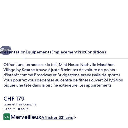
de
l’hébergement
Mint
House
Nashville
Marathon
cédent
Suivant
Village
47+
Présentation
Équipements
Emplacement
Prix
Conditions
by
Offrant une terrasse sur le toit, Mint House Nashville Marathon
Kasa
Village by Kasa se trouve à juste 5 minutes de voiture de points
d'intérêt comme Broadway et Bridgestone Arena (salle de sports).
Vous pourrez vous dépenser au centre de fitness ouvert 24 h/24 ou
piquer une tête dans la piscine extérieure. Les appartements
bénéficient en outre de petits plus pratiques comme une cuisine,
une télévision à écran plat et l'accès Wi-Fi à Internet gratuit.
Le
CHF 179
prix
taxes et frais compris
actuel
10 août - 11 août
Belvédère
est
Avis
Merveilleux
9,0
Afficher 331 avis
de
9,0 sur 10
voyageurs
CHF 179.