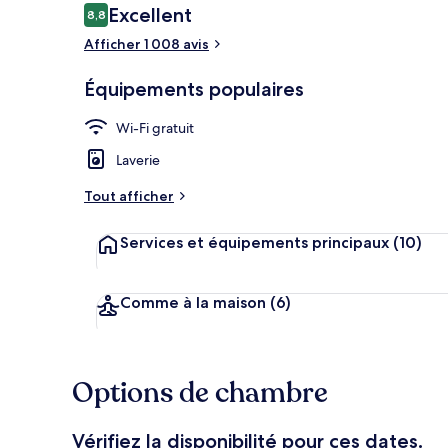
Avis
Excellent
8,8
8,8 sur 10
voyageurs
Afficher 1 008 avis
Extérieur
Équipements populaires
Wi-Fi gratuit
Laverie
Tout afficher
Services et équipements principaux
(10)
Comme à la maison
(6)
Options de chambre
Vérifiez la disponibilité pour ces dates.