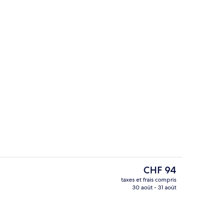
ble Standard (Night Tour PKG: Boarding Deadline 3pm)
Hall
Le
CHF 94
prix
taxes et frais compris
actuel
30 août - 31 août
Centre d’affaires
est
de
CHF 94.