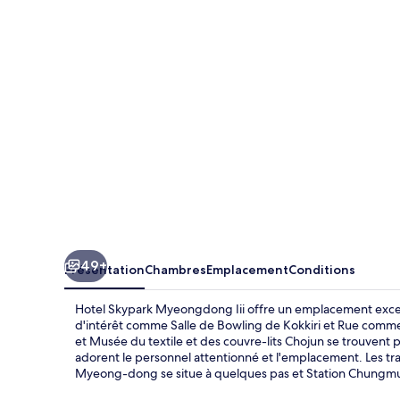
Myeongdong
Iii
49+
Présentation
Chambres
Emplacement
Conditions
Hotel Skypark Myeongdong Iii offre un emplacement except
d'intérêt comme Salle de Bowling de Kokkiri et Rue co
et Musée du textile et des couvre-lits Chojun se trouvent p
adorent le personnel attentionné et l'emplacement. Les tra
Myeong-dong se situe à quelques pas et Station Chungmur