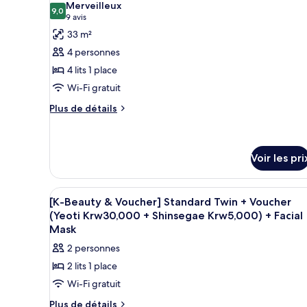
Merveilleux
les
9,0
9,0 sur 10
(9 avis)
9 avis
photos
33 m²
pour
4 personnes
ce
4 lits 1 place
type
Wi-Fi gratuit
de
chambre :
Plus
Plus de détails
de
Chambre
détails
Quadruple
sur
le
Voir les pri
type
de
Afficher
Une chambre d’hôtel avec un li
chambre
7
[K-Beauty & Voucher] Standard Twin + Voucher
Chambre
toutes
(Yeoti Krw30,000 + Shinsegae Krw5,000) + Facial
Quadruple
les
Mask
photos
2 personnes
pour
2 lits 1 place
ce
Wi-Fi gratuit
type
de
Plus
Plus de détails