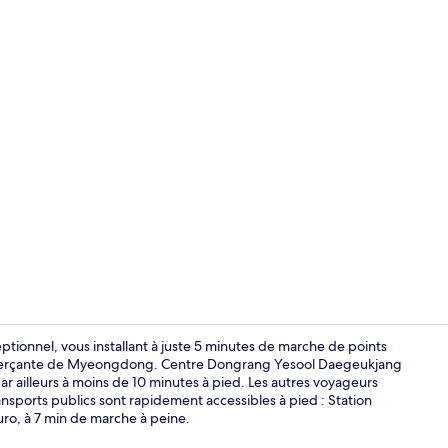
Chambre Dou
ionnel, vous installant à juste 5 minutes de marche de points
mmerçante de Myeongdong. Centre Dongrang Yesool Daegeukjang
ar ailleurs à moins de 10 minutes à pied. Les autres voyageurs
Intérieur
nsports publics sont rapidement accessibles à pied : Station
o, à 7 min de marche à peine.