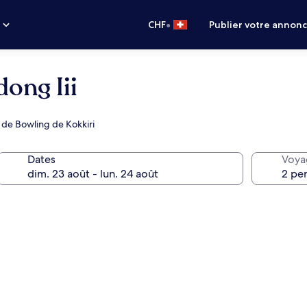
•
s
CHF
Publier votre annon
ong Iii
 de Bowling de Kokkiri
Dates
Voya