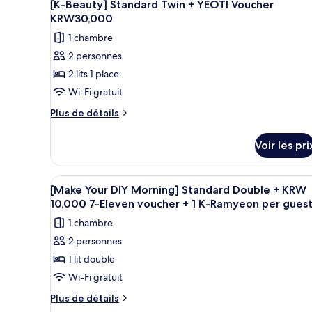
[Early
7
[K-Beauty] Standard Twin + YEOTI Voucher
Non-
toutes
Bird]
KRW30,000
Refundable
Triple
les
1 chambre
Room
(1
photos
-
reschedule
2 personnes
pour
Non-
is
2 lits 1 place
ce
Refundable
allowed)
(1
type
Wi-Fi gratuit
reschedule
de
Plus
Plus de détails
is
chambre :
de
allowed)
détails
[K-
Voir les pri
sur
Beauty]
le
Standard
type
Afficher
Une chambre d’hôtel avec un l
9
Twin
de
[Make Your DIY Morning] Standard Double + KRW
toutes
chambre
+
10,000 7-Eleven voucher + 1 K-Ramyeon per gues
[K-
les
YEOTI
1 chambre
Beauty]
photos
Voucher
Standard
2 personnes
pour
Twin
KRW30,000
1 lit double
ce
+
YEOTI
type
Wi-Fi gratuit
Voucher
de
Plus
Plus de détails
KRW30,000
chambre :
de