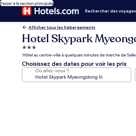
Passer à la section principale
Rechercher des voyage
Afficher tous les hébergements
Hotel Skypark Myeongd
Hébergement
3.0 étoiles
Hôtel au centre-ville à quelques minutes de marche de Salle
Choisissez des dates pour voir les prix
Où allez-vous ?
Galerie
photos
de
l’hébergement
Hotel
Skypark