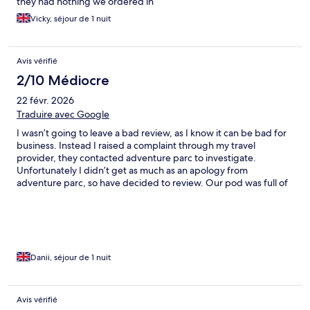
they had nothing we ordered in
Vicky, séjour de 1 nuit
Avis vérifié
2/10 Médiocre
22 févr. 2026
Traduire avec Google
I wasn’t going to leave a bad review, as I know it can be bad for
business. Instead I raised a complaint through my travel
provider, they contacted adventure parc to investigate.
Unfortunately I didn’t get as much as an apology from
adventure parc, so have decided to review. Our pod was full of
mould, during the wet weather, rainwater seeped through the
wood. I noticed mould high up on arrival but didn’t notice the
mould at low level where I slept until the morning, by then we
were checking out, so too late to raise the issue on site, instead
decided to do it once home. Our clothes were moist, I
struggled breathing as the conditions worsened my asthma. It
Danii, séjour de 1 nuit
seems adventure parc do not care about their customers health,
and did not have the decency to accept their failure. I would not
recommend staying here.
Avis vérifié