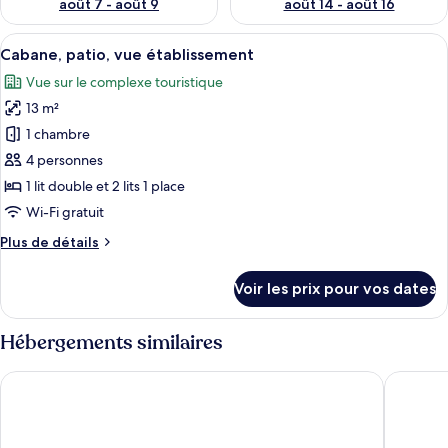
août 7 - août 9
août 14 - août 16
Afficher
Une rangée de cabanes en bois, dotées 
9
Cabane, patio, vue établissement
toutes
Vue sur le complexe touristique
les
13 m²
photos
pour
1 chambre
ce
4 personnes
type
1 lit double et 2 lits 1 place
de
Wi-Fi gratuit
chambre :
Plus
Plus de détails
Cabane,
de
patio,
détails
Voir les prix pour vos dates
vue
sur
le
établissement
type
Hébergements similaires
de
chambre
IXORA Hotel and Spa
Hawk and
Cabane,
patio,
vue
établissement