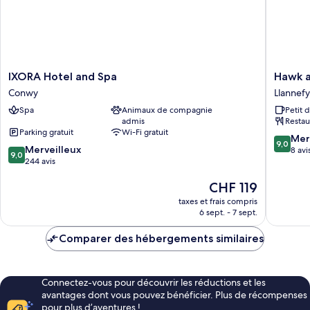
IXORA
Hawk
IXORA Hotel and Spa
Hawk a
Hotel
and
Conwy
Llannef
and
Buckle
Spa
Animaux de compagnie
Petit 
Spa
Inn
admis
Restau
Conwy
Llannef
Parking gratuit
Wi-Fi gratuit
9.0
Mer
9,0
9.0
Merveilleux
sur
8 avi
9,0
sur
244 avis
10,
10,
Merveill
Le
CHF 119
Merveilleux,
8 avis
nouveau
244 avis
taxes et frais compris
prix
6 sept. - 7 sept.
est
de
Comparer des hébergements similaires
CHF 119
Connectez-vous pour découvrir les réductions et les
avantages dont vous pouvez bénéficier. Plus de récompenses
pour plus d’aventures !