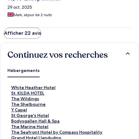
29 oct. 2025
Mark, séjour de 2 nuits
Afficher 22 avis
Continuez vos recherches
Hébergements
L
White Heather Hotel
i
L
St. KILDA HOTEL
e
i
L
The Wildings
n
e
i
L
The Shelbourne
o
n
e
i
L
Y Capel
u
o
n
e
i
L
St George's Hotel
v
u
o
n
e
i
L
Bodysgallen Hall & Spa
r
v
u
o
n
e
i
L
The Marine Hotel
a
r
v
u
o
n
e
i
L
The Seafront Hotel by Compass Hospitality
n
a
r
v
u
o
n
e
i
L
Grand Hotel Llandudno