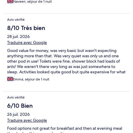
Naveen, séjour de 1 nuit
cant imagine staying in a fridge like temp pod for whole night. It
was a real nightmare for us. The staff didnt even bothered to
come and check. Somehow the night passed, next day
Avis vérifié
adventure parc was an amazing experience which is separately
charge. I would return to the parc for kids play area but not for
8/10 Très bien
pod because horrendous experience the staff gave us.
28 juil. 2026
Traduire avec Google
Good value for money, was very basic but wasn't expecting
anything more than that. Was very quiet was only us and one
other pod in use! Toilets were fine, shower block had loads of
ants! We weren't there very long as was just somewhere to
sleep. Activities looked quite good but quite expensive for what
they were
Emma, séjour de 1 nuit
Avis vérifié
6/10 Bien
26 juil. 2026
Traduire avec Google
Food options not great for breakfast and then at evening meal