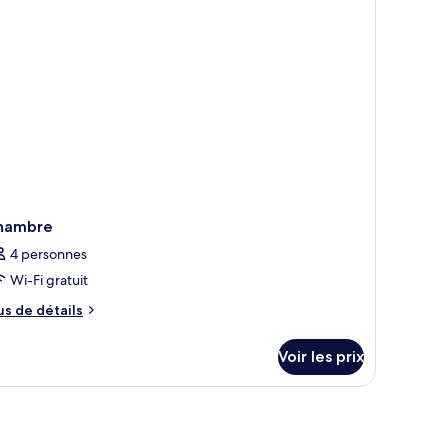
remium
hambre
4 personnes
Wi-Fi gratuit
us
us de détails
e
tails
Voir les prix
r
pe
e
hambre