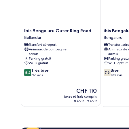
Ibis
ibis
Ibis Bengaluru Outer Ring Road
ibis Bengal
Bengaluru
Bengaluru
Bellandur
Bengaluru
Outer
Hosur
Transfert aéroport
Transfert aér
Ring
Road
Animaux de compagnie
Animaux de
Road
Hotel
admis
admis
Bellandur
Bengaluru
Parking gratuit
Parking gratu
Wi-Fi gratuit
Wi-Fi gratuit
8.2
7.6
Très bien
Bien
8,2
7,6
sur
sur
126 avis
198 avis
10,
10,
Très
Bien,
Le
CHF 110
bien,
198 avis
nouveau
126 avis
taxes et frais compris
prix
8 août - 9 août
est
de
CHF 110