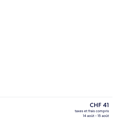
hébergement - soirée/nuit
Coin salon dans le hall
Le
CHF 41
prix
taxes et frais compris
actuel
14 août - 15 août
n
Chambre Double Premium
est
de
CHF 41.