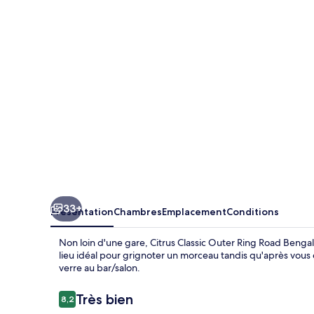
Outer
Ring
Road
Bengaluru
33+
Présentation
Chambres
Emplacement
Conditions
Non loin d'une gare, Citrus Classic Outer Ring Road Bengalu
lieu idéal pour grignoter un morceau tandis qu'après vous 
verre au bar/salon.
Avis
Très bien
8,2
8,2 sur 10
voyageurs