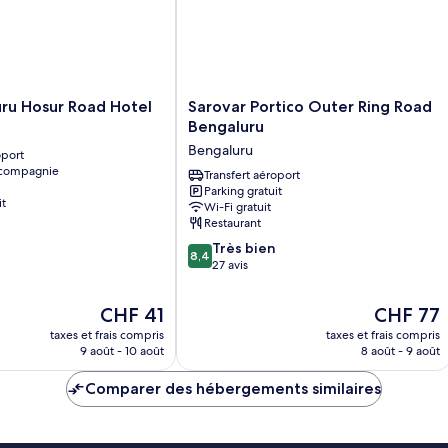
Sarovar
uru Hosur Road Hotel
Sarovar Portico Outer Ring Road
Portico
Bengaluru
Outer
Bengaluru
oport
Ring
 compagnie
Road
Transfert aéroport
Parking gratuit
Bengaluru
it
Wi-Fi gratuit
Bengaluru
Restaurant
8.4
Très bien
8,4
sur
27 avis
10,
Très
Le
Le
CHF 41
CHF 77
bien,
nouveau
nouveau
taxes et frais compris
taxes et frais compris
27 avis
prix
prix
9 août - 10 août
8 août - 9 août
est
est
de
de
Comparer des hébergements similaires
CHF 41
CHF 77