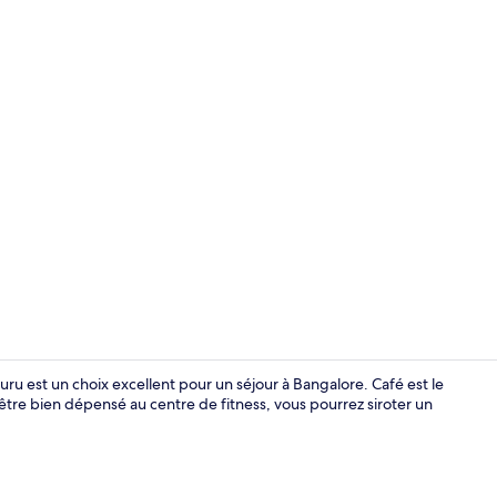
Façade de l’
ru est un choix excellent pour un séjour à Bangalore. Café est le
être bien dépensé au centre de fitness, vous pourrez siroter un
Restauratio