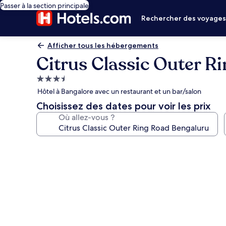
Passer à la section principale
Rechercher des voyage
Afficher tous les hébergements
Citrus Classic Outer R
Hébergement
3.5 étoiles
Hôtel à Bangalore avec un restaurant et un bar/salon
Choisissez des dates pour voir les prix
Où allez-vous ?
Galerie
photos
de
l’hébergement
Citrus
Classic