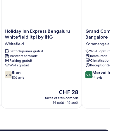
Holiday
Grand
Holiday Inn Express Bengaluru
Grand Continent Ko
Inn
Continent
Whitefield Itpl by IHG
Bangalore
Express
Koramangala,
Whitefield
Koramangala
Bengaluru
Bangalore
Whitefield
Petit déjeuner gratuit
Koramangala
Wi-Fi gratuit
Transfert aéroport
Restaurant
Itpl
Parking gratuit
Climatisation
by
Wi-Fi gratuit
Réception 24 h/24
IHG
7.8
9.0
Whitefield
Bien
Merveilleux
7,8
9,0
sur
sur
106 avis
14 avis
10,
10,
Bien,
Merveilleux,
Le
CHF 28
106 avis
14 avis
nouveau
taxes et frais compris
tax
prix
14 août - 15 août
est
de
CHF 28