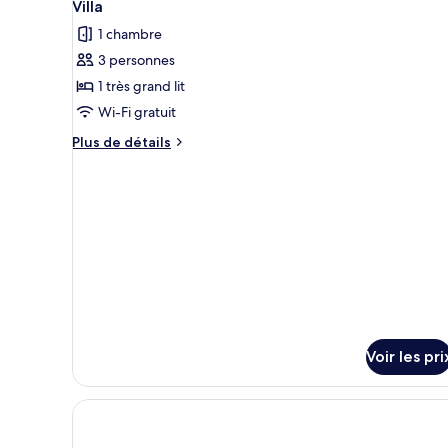
4
de
Villa
toutes
chambre
1 chambre
Chambre
les
Supérieure
3 personnes
photos
pour
1 très grand lit
ce
Wi-Fi gratuit
type
Plus
Plus de détails
de
de
chambre :
détails
sur
Villa
le
type
de
chambre
Villa
Voir les pri