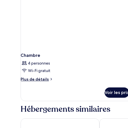
Chambre
4 personnes
Wi-Fi gratuit
Plus
Plus de détails
de
détails
Voir les pri
sur
le
type
Hébergements similaires
de
chambre
Chambre
Ibis Bengaluru Outer Ring Road
ibis Bengalur