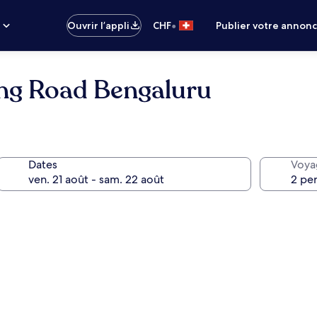
•
s
Ouvrir l’appli
CHF
Publier votre annon
ing Road Bengaluru
Dates
Voya