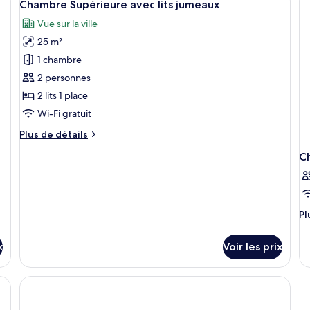
Chambre
5
Chambre Supérieure avec lits jumeaux
P
toutes
Deluxe
Vue sur la ville
les
25 m²
photos
pour
1 chambre
ce
2 personnes
type
2 lits 1 place
de
Wi-Fi gratuit
chambre :
Plus
Plus de détails
Chambre
de
Supérieure
C
détails
avec
sur
le
lits
type
jumeaux
de
Pl
Pl
chambre
d
Chambre
dé
Supérieure
x
Voir les prix
su
avec
le
lits
ty
jumeaux
d
c